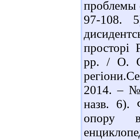
проблемы с
97-108. 
дисидентс
просторі 
рр. / О. 
регіони.Се
2014. – № 
назв. 6).
опору в
енциклопе