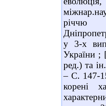
еволюці
міжнар.на
річчю 
Дніпропетр
у 3-х вип
України ; 
ред.) та ін
– С. 147-1
корені х
характерн