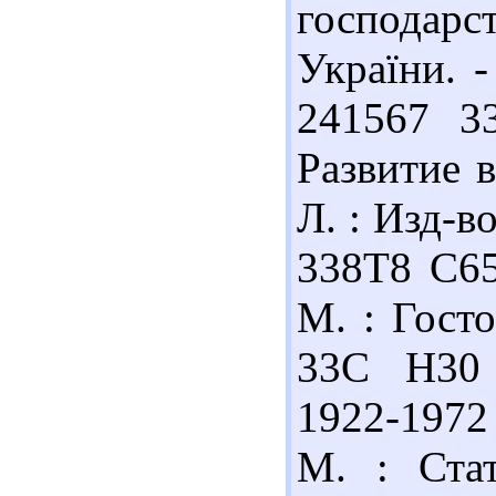
господарс
України. -
241567 3
Развитие 
Л. : Изд-в
338Т8 С65
М. : Госто
33С Н30 
1922-1972 
М. : Стат