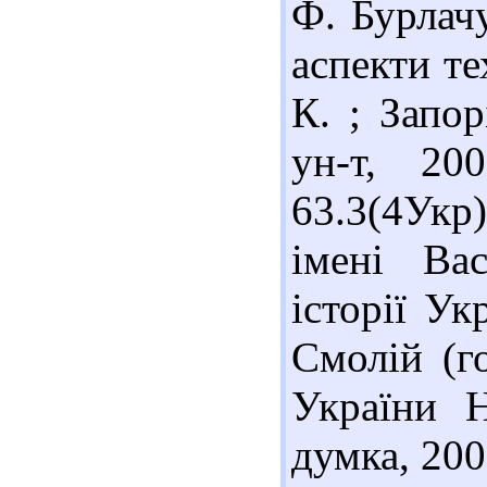
Ф. Бурлачу
аспекти те
К. ; Запор
ун-т, 20
63.3(4Укр
імені Ва
історії Ук
Смолій (го
України 
думка, 200