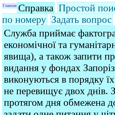
Справка
Простой пои
Главная
по номеру
Задать вопрос
Служба приймає фактогра
економічної та гуманітарн
явища), а також запити п
видання у фондах Запорі
виконуються в порядку їх
не перевищує двох днів. З
протягом дня обмежена до
задати одне питання у чі