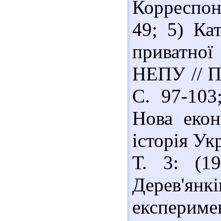
Корреспонд
49; 5) Ка
приватної
НЕПУ // Па
С. 97-103
Нова екон
історія Укр
Т. 3: (19
Дерев'я
експериме