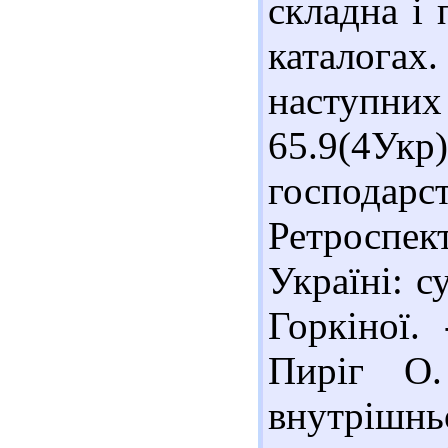
складна і 
каталога
наступн
65.9(4Укр
господарс
Ретроспек
Україні: с
Горкіної.
Пиріг О.
внутрішнь