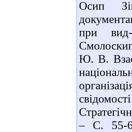
Осип Зі
документа
при вид
Смолоскип
Ю. В. Вза
національ
організац
свідомості
Стратегічн
– С. 55-6