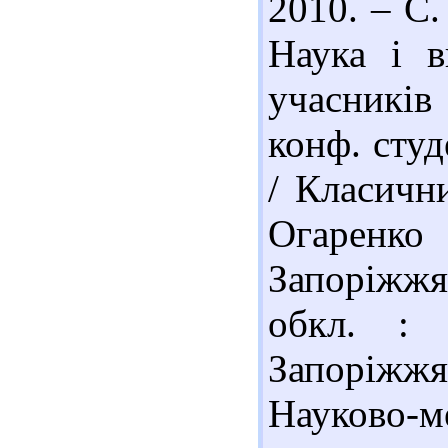
2010. – С.
Наука і в
учасникі
конф. студ
/ Класични
Огаренко (
Запоріжжя
обкл. : 
Запоріжж
Науково