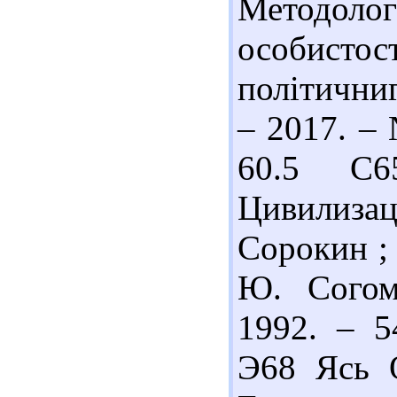
Методоло
особисто
політичниг
– 2017. – 
60.5 С6
Цивилиза
Сорокин ; 
Ю. Согом
1992. – 5
Э68 Ясь О