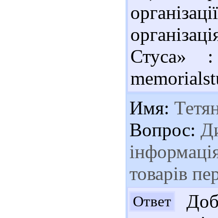
організаці
організац
Стуса» :
memorialst
Имя:
Тетя
Вопрос:
Ди
інформація
товарів пе
Добр
Ответ