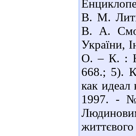
Енциклопед
В. М. Литв
В. А. Смо
України, Ін
О. – К. :
668.; 5).
как идеал 
1997. - №
Людинови
життєвого