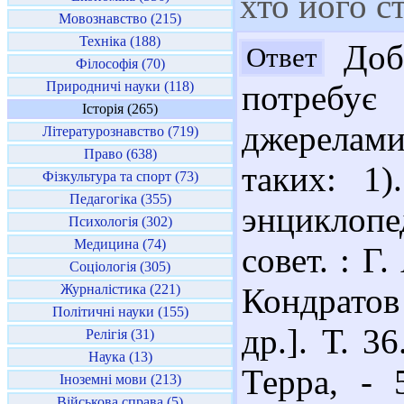
хто його с
Мовознавство (215)
Техніка (188)
Добр
Ответ
Філософія (70)
Природничі науки (118)
потребу
Історія (265)
джерелам
Літературознавство (719)
Право (638)
таких: 1
Фізкультура та спорт (73)
Педагогіка (355)
энциклопе
Психологія (302)
Медицина (74)
совет. : Г.
Соціологія (305)
Журналістика (221)
Кондратов 
Політичні науки (155)
др.]. Т. 3
Релігія (31)
Наука (13)
Терра, - 
Іноземні мови (213)
Військова справа (5)