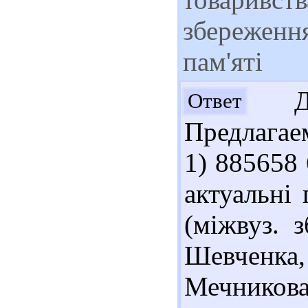
збереження
пам'яті
Доб
Ответ
Предлагае
1) 885658 
актуальні 
(міжвуз. 
Шевченк
Мечникова,