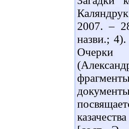
Загадки к
Каляндрук
2007. – 28
назви.; 4)
Очерки
(Алексан
фрагменты
документ
посвящае
казачест