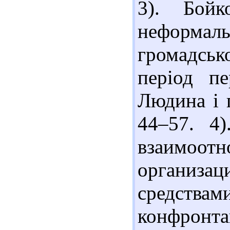
3). Бой
неформал
громадськ
період п
Людина і п
44–57. 4
взаимоо
организ
средства
конфронт