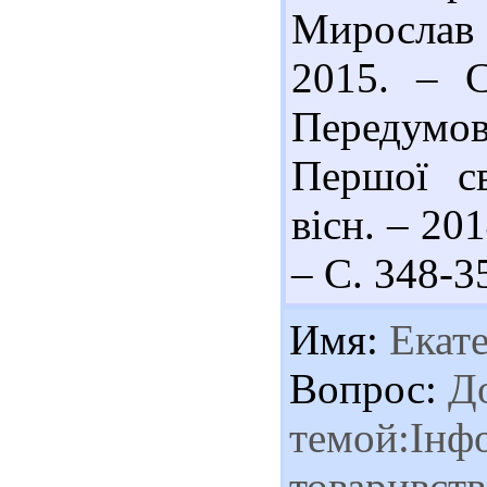
Мирослав
2015. – С
Передумо
Першої св
вісн. – 20
– С. 348-3
Имя:
Екат
Вопрос:
До
темой:Інфо
товаривств