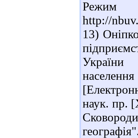
Реж
http://nbu
13) Оніпк
підприєм
України
населен
[Електронн
наук. пр. [
Сковород
географія".