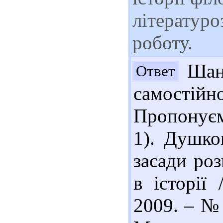
літературо
роботу.
Шано
Ответ
самостій
Пропонуєм
1). Душко
засади ро
в історії
2009. – № 