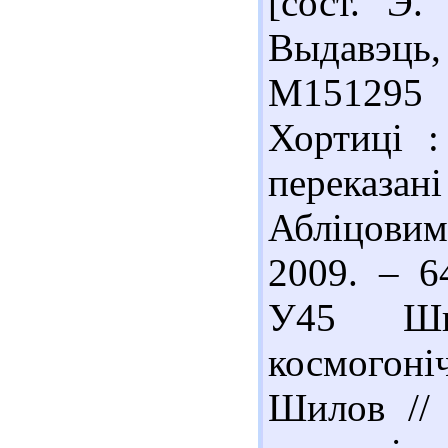
[сост. Э.
Выдавэць,
М151295 
Хортиці :
переказ
Абліцовим
2009. – 6
У45 Ши
космогон
Шилов // 