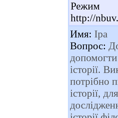
Реж
http://nbu
Имя:
Іра
Вопрос:
До
допомогти
історії. В
потрібно 
історії, дл
дослідженн
історії філ