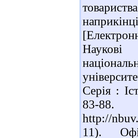
товариства
наприкі
[Електрон
Наукові 
націона
університ
Серія : Іс
83-88
http://nb
11). Офі