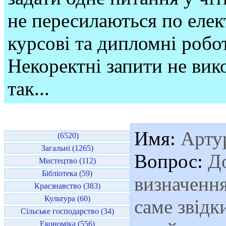
не пересилаються по елек
курсові та дипломні робо
Некоректні запити не вико
так...
Имя:
Артур
(6520)
Загальні (1265)
Вопрос:
До
Мистецтво (112)
Бібліотека (59)
визначення 
Краєзнавство (383)
Культура (60)
саме звідк
Сільське господарство (34)
Економіка (556)