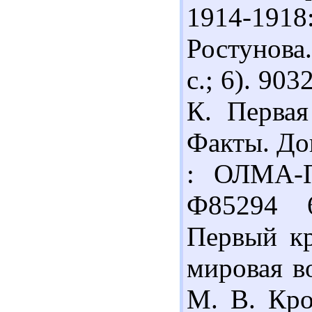
1914-1918
Ростунова.
с.; 6). 90
К. Первая
Факты. До
: ОЛМА-П
Ф85294 
Первый кр
мировая в
М. В. Кро