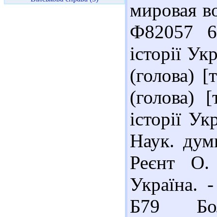
мировая во
Ф82057 6
історії Ук
(голова) [
(голова) 
історії Ук
Наук. думк
Реєнт О.
Україна. 
Б79 Бол