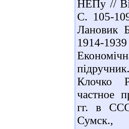
НЕПу // В
С. 105-10
Лановик Б
1914-19
Економічн
підручник.
Клочко Р
частное п
гг. в ССС
Сумск.,