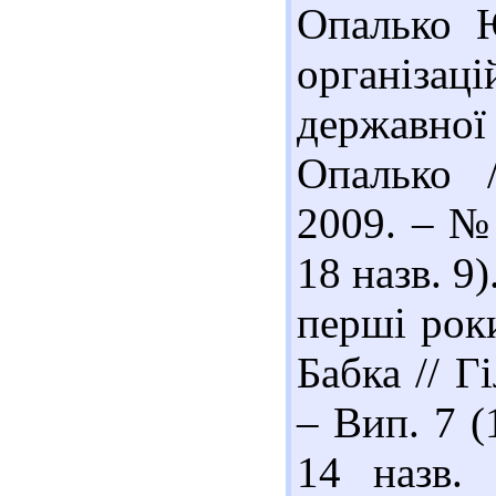
Опалько Ю
організаці
державно
Опалько /
2009. – № 
18 назв. 9)
перші роки
Бабка // Г
– Вип. 7 (
14 назв.