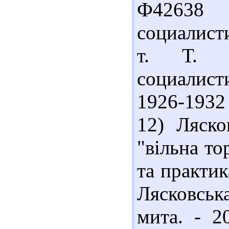
Ф4263
социалист
т. Т. 3
социалис
1926-1932 г
12) Ляско
"вільна то
та практик
Лясковська 
мита. - 2