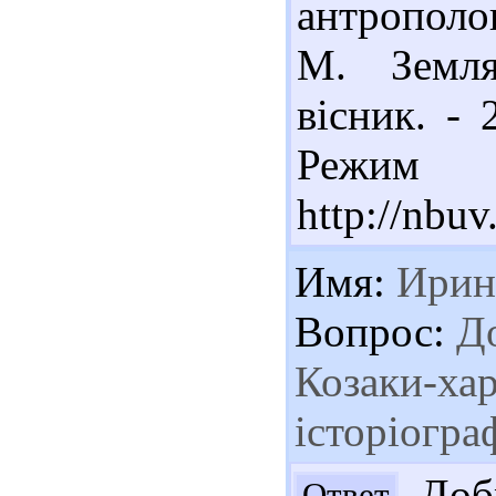
антрополо
М. Земля
вісник. - 
Реж
http://nbu
Имя:
Ирин
Вопрос:
До
Козаки-хар
історіограф
Добр
Ответ