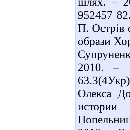
шлях. – 2
952457 82
П. Острів 
образи Хор
Супруненк
2010. – 1
63.3(4Ук
Олекса До
истории 
Попельниц