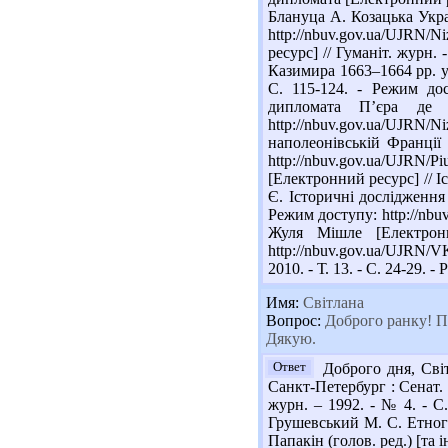
Блануца А. Козацька Украї
http://nbuv.gov.ua/UJRN/
ресурс] // Гуманіт. журн.
Казимира 1663–1664 рр. у 
С. 115-124. - Режим дос
дипломата П’єра де 
http://nbuv.gov.ua/UJR
наполеонівській Франції 
http://nbuv.gov.ua/UJRN/
[Електронний ресурс] // Іс
Є. Історичні дослідження 
Режим доступу: http://nb
Жуля Мішле [Електрон
http://nbuv.gov.ua/UJRN/
2010. - Т. 13. - С. 24-29. 
Имя:
Світлана
Вопрос:
Доброго ранку! По
Дякую.
Ответ
Доброго дня, Світ
Санкт-Петербург : Сенат. т
журн. – 1992. - № 4. - C. 
Грушевський М. С. Етногра
Папакін (голов. ред.) [та і