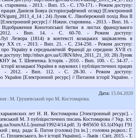
 старовина. - 2013. - Вип. 15. - С. 170-171. - Режим доступу:
 працях Даніеля Бовуа (історіографічний огляд) [Електронний
a/UJRN/gumj_2013_4_14 ; 24) Луняк Є. Лівобережний похід Яна ІІ
Електронний ресурс] // Ніжин. старовина. - 2013. - Вип. 16. -
Є. Відображення Конотопської битви в листах французького
 2012. - Вип. 14. - С. 60-70. - Режим доступу:
я-Луї Лезюра (1814) в контексті козацьких зацікавлень в
ку XX ст. - 2013. - Вип. 21. - С. 234-250. - Режим доступу:
ь про Україну в середньовічній Франції до середини ХVІІ ст.
жим доступу: http://nbuv.gov.ua/UJRN/Idvu_2011_21_10; 28) Луняк
У ім. Т. Шевченка. Історія. - 2010. - Вип. 100. - С. 34-37. -
історії козацької України в наукових і публіцистичних працях
. - 2012. - Вип. 112. - С. 28-30. - Режим доступу:
ю України [Електронний ресурс] // Питання історії України. -
Дата:
15.04.2020
ання : М. Грушевський про М. Костомарова.
харьковских лет Н. И. Костомарова [Электронный ресурс]. -
Грушевський М. З публіцистичних писань Костомарова // Укр. іст.
org.ua/JournALL/journal/1992/4/14.pdf; 3) Ф85650 63.1(4Укр) Г91
; вид. рада: Б. Патон (голова) [та ін.] ; головна редкол.: Г.
. Грушевського, Ін-т історії України]. – Львів : Світ, 2015. - Т.