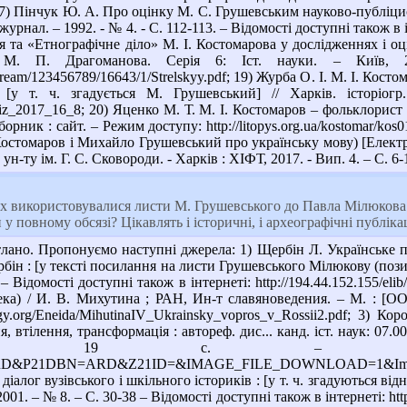
 17) Пінчук Ю. А. Про оцінку М. С. Грушевським науково-публіци
 журнал. – 1992. - № 4. - С. 112-113. – Відомості доступні також в ін
я та «Етнографічне діло» М. І. Костомарова у дослідженнях і оц
 М. П. Драгоманова. Серія 6: Іст. науки. – Київ,
itstream/123456789/16643/1/Strelskyy.pdf; 19) Журба О. І. М. І. Ко
 [у т. ч. згадується М. Грушевський] // Харків. історіог
hiz_2017_16_8; 20) Яценко М. Т. М. І. Костомаров – фольклорист і
борник : сайт. – Режим доступу: http://litopys.org.ua/kostomar/k
остомаров і Михайло Грушевський про українську мову) [Електрон
 ун-ту ім. Г. С. Сковороди. - Харків : ХІФТ, 2017. - Вип. 4. – С. 6-
х використовувалися листи М. Грушевського до Павла Мілюкова 
 у повному обсязі? Цікавлять і історичні, і археографічні публікац
лано. Пропонуємо наступні джерела: 1) Щербін Л. Українське пи
ербін : [у тексті посилання на листи Грушевського Мілюкову (по
 – Відомості доступні також в інтернеті: http://194.44.152.155/e
ка) / И. В. Михутина ; РАН, Ин-т славяноведения. – М. : [ОО
logy.org/Eneida/MihutinaIV_Ukrainsky_vopros_v_Rossii2.pdf; 3) 
втілення, трансформація : автореф. дис... канд. іст. наук: 07.00
 – http://www.irbis-nbuv.gov.ua/cg
&P21DBN=ARD&Z21ID=&IMAGE_FILE_DOWNLOAD=1&Image_fil
діалог вузівського і шкільного істориків : [у т. ч. згадуються 
2001. – № 8. – С. 30-38 – Відомості доступні також в інтернеті: http