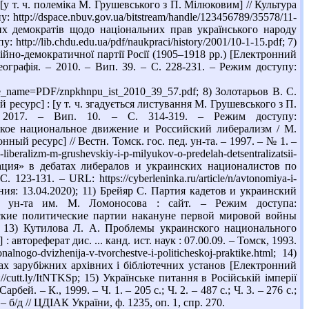
[у т. ч. полеміка М. Грушевського з П. Мілюковим] // Культура
 http://dspace.nbuv.gov.ua/bitstream/handle/123456789/35578/11-
х демократів щодо національних прав українського народу
ttp://lib.chdu.edu.ua/pdf/naukpraci/history/2001/10-1-15.pdf; 7)
йно-демократичної партії Росії (1905–1918 рр.) [Електронний
 географія. – 2010. – Вип. 39. – С. 228-231. – Режим доступу:
F/znpkhnpu_ist_2010_39_57.pdf; 8) Золотарьов В. С.
ресурс] : [у т. ч. згадується листування М. Грушевського з П.
 2017. – Вип. 10. – С. 314-319. – Режим доступу:
краинское национальное движение и Российский либерализм / М.
й ресурс] // Вестн. Томск. гос. пед. ун-та. – 1997. – № 1. –
liberalizm-m-grushevskiy-i-p-milyukov-o-predelah-detsentralizatsii-
рация» в дебатах либералов и украинских националистов по
3-131. – URL: https://cyberleninka.ru/article/n/avtonomiya-i-
ращения: 13.04.2020); 11) Брейяр С. Партия кадетов и украинский
с. ун-та им. М. Ломоносова : сайт. – Режим доступа:
русские политические партии накануне первой мировой войны
.htm; 13) Кутилова Л. А. Проблемы украинского национального
тореферат дис. ... канд. ист. наук : 07.00.09. – Томск, 1993.
lnogo-dvizhenija-v-tvorchestve-i-politicheskoj-praktike.html; 14)
ах зарубіжних архівних і бібліотечних установ [Електронний
s://cutt.ly/ItNTKSp; 15) Українське питання в Російській імперії
рбей. – К., 1999. – Ч. 1. – 205 с.; Ч. 2. – 487 с.; Ч. 3. – 276 с.;
б/д // ЦДІАК України, ф. 1235, оп. 1, спр. 270.