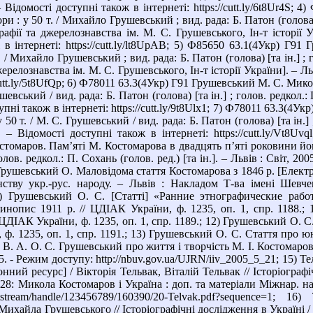
– Відомості доступні також в інтернеті: https://cutt.ly/6t8Ur4S
и : у 50 т. / Михайло Грушевський ; вид. рада: Б. Патон (голова) [
рафії та джерелознавства ім. М. С. Грушевського, Ін-т історії Ук
 в інтернеті: https://cutt.ly/lt8UpAB; 5) Ф85650 63.1(4Укр) Г9
. / Михайло Грушевський ; вид. рада: Б. Патон (голова) [та ін.] ; 
жерелознавства ім. М. С. Грушевського, Ін-т історії України]. – Льв
/cutt.ly/5t8UfQp; 6) Ф78011 63.3(4Укр) Г91 Грушевський М. С. Микол
шевський / вид. рада: Б. Патон (голова) [та ін.] ; голов. редкол.: П.
упні також в інтернеті: https://cutt.ly/9t8Ulx1; 7) Ф78011 63.3(
у 50 т. / М. С. Грушевський / вид. рада: Б. Патон (голова) [та ін.] ;
. – Відомості доступні також в інтернеті: https://cutt.ly/Vt8
стомаров. Пам’яті М. Костомарова в двадцять п’яті роковини його 
олов. редкол.: П. Сохань (голов. ред.) [та ін.]. – Львів : Світ, 20
9) Грушевський О. Маловідома стаття Костомарова з 1846 р. [Елект
нству укр.-рус. народу. – Львів : Накладом Т-ва імені Шевче
; 10) Грушевський О. С. [Статті] «Ранние этнографические раб
нопис 1911 р. // ЦДІАК України, ф. 1235, оп. 1, спр. 1188.; 
 ЦДІАК України, ф. 1235, оп. 1, спр. 1189.; 12) Грушевський О. С
 ф. 1235, оп. 1, спр. 1191.; 13) Грушевський О. С. Стаття про 
 В. А. О. С. Грушевський про життя і творчість М. І. Костомарова 
65. - Режим доступу: http://nbuv.gov.ua/UJRN/iiv_2005_5_21; 15) 
ний ресурс] / Вікторія Тельвак, Віталій Тельвак // Історіографіч
. 28: Микола Костомаров і Україна : доп. та матеріали Міжнар. на
ua/bitstream/handle/123456789/160390/20-Telvak.pdf?sequenc
Михайла Грушевського // Історіографічні дослідження в Україні / Н