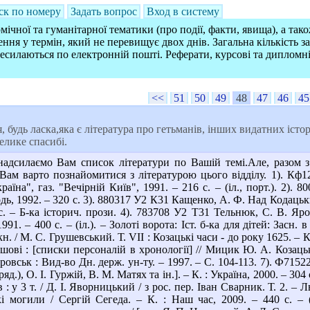
ск по номеру
Задать вопрос
Вход в систему
ічної та гуманітарної тематики (про події, факти, явища), а так
ння у термін, який не перевищує двох днів. Загальна кількість 
ресилаються по електронній пошті. Реферати, курсові та дипломн
<<
51
50
49
48
47
46
45
 будь ласка,яка є література про гетьманів, інших видатних істор
елике спасибі.
дсилаємо Вам список літератури по Вашій темі.Але, разом з 
Вам варто познайомитися з літературою цього відділу. 1). Кф1
раїна", газ. "Вечірній Київ", 1991. – 216 с. – (іл., порт.). 2).
дь, 1992. – 320 с. 3). 880317 У2 К31 Кащенко, А. Ф. Над Кодацьки
с. – Б-ка історич. прози. 4). 783708 У2 Т31 Тельнюк, С. В. Яро
991. – 400 с. – (іл.). – Золоті ворота: Іст. б-ка для дітей: Засн.
 кн. / М. С. Грушевський. Т. VII : Козацькі часи - до року 1625. – 
ошові : [списки персоналій в хронології] // Мицик Ю. А. Козаць
вськ : Вид-во Дн. держ. ун-ту. – 1997. – С. 104-113. 7). Ф71522 
яд.), О. І. Гуржій, В. М. Матях та ін.]. – К. : Україна, 2000. – 30
 : у 3 т. / Д. І. Яворницький / з рос. пер. Іван Сварник. Т. 2. – Л
і могили / Сергій Сегеда. – К. : Наш час, 2009. – 440 с. – (і