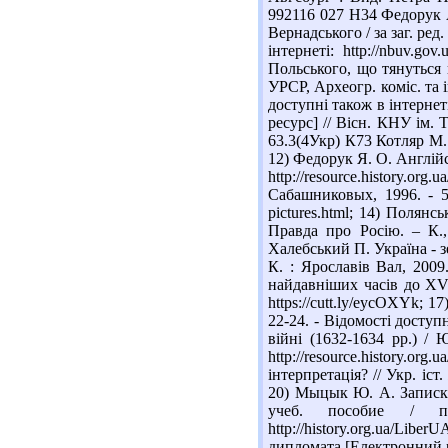
992116 027 Н34 Федорук А
Вернадського / за заг. ред
інтернеті: http://nbuv.
Польського, що тянуться 
УРСР, Археогр. коміс. та ін
доступні також в інтернет
ресурс] // Вісн. КНУ ім. 
63.3(4Укр) К73 Котляр М. 
12) Федорук Я. О. Англійсь
http://resource.history.o
Сабашниковых, 1996. - 52
pictures.html; 14) Полянс
Правда про Росію. – К., 2
Халебський П. Україна - з
К. : Ярославів Вал, 2009.
найдавніших часів до XVII
https://cutt.ly/eycOXYk; 1
22-24. - Відомості доступ
війні (1632-1634 рр.) /
http://resource.history.o
інтерпретація? // Укр. іст
20) Мыцык Ю. А. Записки
учеб. пособие / 
http://history.org.ua/Lib
дипломата [Електронний ре