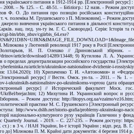
я українського питання в 1912-1914 рр. [Електронний ресурс] : 
008. – № 125. – С. 48-51. – Бібліогр.: 12 назв. - Режим доступу:
йлов Ф. О. До питання про позицію російських конституційни
т. ч. полеміка М. Грушевського з П. Мілюковим]. – Режим доступу: h
джерело вивчення українського питання в діяльності конституці
[Харків. нац. пед. ун-ту ім. Г. С. Сковороди]. Серія: Історія та
/cgi-bin/irbis_nbuv/cgiirbis_64.exe?
&P21DBN=UJRN&IMAGE_FILE_DOWNLOAD=1&Image_file_name=PD
 Мілюкова у Лютневій революції 1917 року в Росії [Електронний 
Золотарьов, Н. П. Олешко // Дриновський збірник. –
in.ua/drinov/article/download/14289/13448; 9) Кутилова Л. А. У
о пределах децентрализации российского государства [Электронны
erleninka.ru/article/n/ukrainskoe-natsionalnoe-dvizhenie-i-rossiyskiy-
ния: 13.04.2020); 10) Хрипаченко Т. И. «Автономия» и «Феде
ектронный ресурс] // Вестн. Омск. ун-та. – 2011. – № 1. – С. 12
ralov-i-ukrainskih-natsionalistov-po-ukrainskomu-voprosu (дата об
лектронный ресурс] // Исторический факультет Моск. го
Labs/UkrBel/brejar.htm; 12) Михутина И. Украинский вопрос и 
Ізборник. – Режим доступа: http://litopys.org.ua/vzaimo/vz16
олитической практике М. С. Грушевского [Электронный ресурс] : ав
а: http://www.dslib.net/istorio-grafia/problemy-ukrainskogo-naciona
торії національно-культурного руху українців Галичини у фонд
fic Quarterly Journal. - 2019. – С. 227-235. – Режим доступу: http
.) : в 3 ч. / НАН України, Ін-т історії України ; відп. ред. В. Г. Са
о до] Мілюкова П. М. Крайні дати документів: 4 березня 1914 р. – 