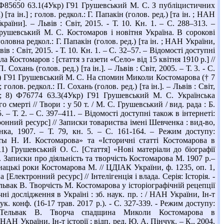
; 4) Ф85650 63.1(4Укр) Г91 Грушевський М. С. З публіцистичних
та ін.] ; голов. редкол.: Г. Папакін (голов. ред.) [та ін. ; НАН
раїни]. – Львів : Світ, 2015. - Т. 10. Кн. 1. – С. 288–313. –
1 Грушевський М. С. Костомаров і новітня Україна. В сорокові
головна редкол.: Г. Папакін (голов. ред.) [та ін. ; НАН України,
ів : Світ, 2015. - Т. 10. Кн. 1. – С. 32–57. – Відомості доступні
а Костомаров : [стаття з газети «Село» від 15 квітня 1910 р.] //
 Сохань (голов. ред.) [та ін.]. – Львів : Світ, 2005. – Т. 3. - С.
4Укр) Г91 Грушевський М. С. На спомин Миколи Костомарова († 7
 голов. редкол.: П. Сохань (голов. ред.) [та ін.]. – Львів : Світ,
Uvql; 8) Ф76774 63.3(4Укр) Г91 Грушевський М. С. Українська
смерті // Твори : у 50 т. / М. С. Грушевський / вид. рада : Б.
05. – Т. 2. – С. 397–411. – Відомості доступні також в інтернеті:
ронний ресурс] // Записки товариства імені Шевченка : вид-во,
нка, 1907. – Т. 79, кн. 5. – С. 161-164. – Режим доступу:
оты Н. И. Костомарова» та «Історичні статті Костомарова в
11) Грушевський О. С. [Стаття] «Нові матеріали до біографії
. Записки про діяльність та творчість Костомарова М. 1907 р.–
юнацькі роки Костомарова М. // ЦДІАК України, ф. 1235, оп. 1,
[Електронний ресурс] // Інтелігенція і влада. Серія: Історія. -
Тельвак В. Творчість М. Костомарова у історіографічній рецепції
ні дослідження в Україні : зб. наук. пр. : / НАН України, Ін-т
ук. конф. (16-17 трав. 2017 р.). - С. 327-339. - Режим доступу:
e=1; 16) Тельвак В. Творча спадщина Миколи Костомарова в
АН України, Ін-т історії ; відп. ред. Ю. А. Пінчук. – К., 2004.