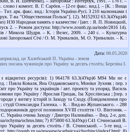
кий, В. И. Шевченко]. – Запорожье : Интербук, 1991. – 176 с. –
слово і комент. В. Г. Сарбея. – [2-ге факс. вид.]. – [К. : Вища
 – Тит. арк. факс. вид.: Історія України-Русі. З 210 малюнками і
рук. Т-ва "Общественная Польза"]. 12). М152932 63.3(4Укр)46
Зап) Н30 Народная память о казачестве / [авт. : Я. П. Новицкий,
ск 2. – Режим доступа: http://www.zounb.zp.ua/node/2816 14).
в / Микола Шудря. – К. : Велес, 2009. – 240 с. – Культурна
і Запорозької Січі / О. М. Уривалкін, М. О. Уривалкін. – К. :
Дата:
08.05.2020
Наприклад, це Халебський П. Україна - земля
их писань чужинців про Україну за десять століть; Березіна І.
з відкритих ресурсів): 1) 964178 63.3(4Укр)6 М94 Ми не є
ред. : Павла Коваля, Яна Олдаковського, Моніки Зухняк ; пер. з
 Світ про Україну та українців / авт. проекту та упоряд. Василь
озмови про Україну / Ярослав Грицак, Іза Хруслінська ; [пер. з
 городи у витягу історій із Заходу та Сходу. (Повідомлення про
; студії Олександра Галенка. – К. : Вид-во Жупанського. – 288
 подорожників другої половини XVIII століття / О. Вінтоняк. –
 С. Україна очима Заходу / Дмитро Наливайко. – Вид. 2-е, доп.
.org.ua/ochyma/ochrus.htm; 7) 875800 63.3(4Укр) С41 Січинський В.
о Україну за десять століть / В. Січинський. – 5-те вид. –
tp://zounb.zp.ua/resourse/scarbnicya/chuzhinci/indexf.html; 8)