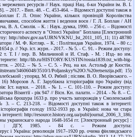
ережевих ресурсів // Наук. праці Нац. б-ки України ім. В. І.
. – 2017. - Вип. 48. - С. 453-464. – Відомості доступні також в
1 Боплан Г. Л. Опис України, кількох провінцій Королівства
 звичаями, способом життя і ведення воєн / Г. Л. Боплан / АН
вича, В. А. Смолія. – К. : Наук. думка, 1990. – 256 с. – Відомості
ння історичного аспекту в "Описі України" Боплана [Електронний
ступу: http://nbuv.gov.ua/UJRN/VKNU_Ist_2011_105_11; 11) 48780
ори / М. Ф. Котляр. – К. : Політвидав України, 1974. – 80 с.;
 р. // Укр. іст. журн. - 2017. - № 5. - С. 91. - Режим доступу:
в 2 т. Т. I / пер. В. Мильчиной и И. Стаф. - М. : Изд- во им.
ете: http://lib.ru/HISTORY/KUSTIN/rossia1839.txt_with-big-
ття. – 2012. – № 5. – С. 5. - Рец. на кн. Астольф де Кюстін.
tstream/34606048/3510/1/Poljanskyy%20O.%20retsenzija.pdf; 15)
ебський ; упоряд. М. О. Рябий ; післям. В. О. Яворівського. –
/; 16) Морозов А. Г. Зарубіжна історіографія про Україну (від
ія: Іст. науки. – 2018. - № 1. – С. 101-110. – Режим доступу:
ора Візантії - рік 947 // Вісн. Кн. палати. – 2014. - № 8. – С.
талійська брошура 1633 р. про участь запорожців у Смоленський
№ 3. – С. 213-218. – Відомості доступні також в інтернеті:
на історіографія голоду 1932-1933 рр. в Україні: нова чи стара
нтернеті: http://resource.history.org.ua/publ/journal_2006_3_186;
 украинскаго народа 1648-1654 гг. [Электронный ресурс] :
ск : ДГУ, 1985. - 84 с. – Режим доступа:
мерус і Україна: революція 1917–1920 рр. очима фінляндського
 Режим доступу: http://nbuv.gov.ua/UJRN/ukrdip_2013_14_27; 22)