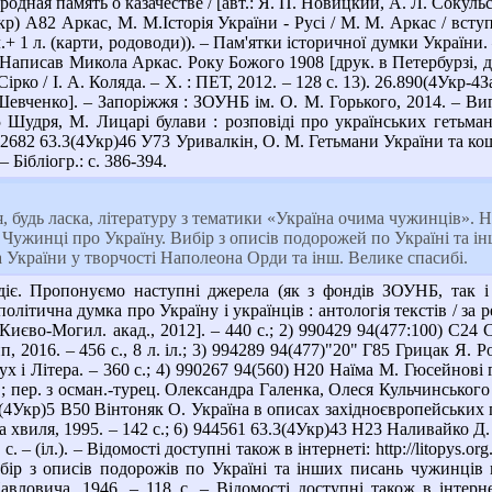
одная память о казачестве / [авт.: Я. П. Новицкий, А. Л. Сокульс
кр) А82 Аркас, М. М.Історія України - Русі / М. М. Аркас / вступ. 
іл.+ 1 л. (карти, родоводи)). – Пам'ятки історичної думки України.
 Написав Микола Аркас. Року Божого 1908 [друк. в Петербурзі, д
ірко / І. А. Коляда. – Х. : ПЕТ, 2012. – 128 с. 13). 26.890(4Укр-4
евченко]. – Запоріжжя : ЗОУНБ ім. О. М. Горького, 2014. – Випу
Шудря, М. Лицарі булави : розповіді про українських гетьмані
2682 63.3(4Укр)46 У73 Уривалкін, О. М. Гетьмани України та кошов
 – Бібліогр.: с. 386-394.
, будь ласка, літературу з тематики «Україна очима чужинців». 
 Чужинці про Україну. Вибір з описів подорожей по Україні та інш
 України у творчості Наполеона Орди та інш. Велике спасибі.
іє. Пропонуємо наступні джерела (як з фондів ЗОУНБ, так і 
олітична думка про Україну і українців : антологія текстів / за 
: Києво-Могил. акад., 2012]. – 440 с.; 2) 990429 94(477:100) С24
, 2016. – 456 с., 8 л. іл.; 3) 994289 94(477)"20" Г85 Грицак Я. Р
 Дух і Літера. – 360 с.; 4) 990267 94(560) Н20 Наїма М. Гюсейнові
; пер. з осман.-турец. Олександра Галенка, Олеся Кульчинського 
63.3(4Укр)5 В50 Вінтоняк О. Україна в описах західноєвропейських
 хвиля, 1995. – 142 с.; 6) 944561 63.3(4Укр)43 Н23 Наливайко Д.
 с. – (іл.). – Відомості доступні також в інтернеті: http://litopys
ір з описів подорожів по Україні та інших писань чужинців пр
ловича, 1946. – 118 с. – Відомості доступні також в інтернеті: ht