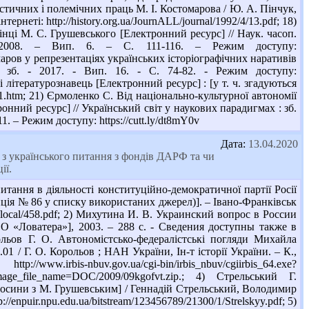
стичних і полемічних праць М. І. Костомарова / Ю. А. Пінчук,
тернеті: http://history.org.ua/JournALL/journal/1992/4/13.pdf; 18)
інці М. С. Грушевського [Електронний ресурс] // Наук. часоп.
 2008. – Вип. 6. – С. 111-116. – Режим доступу:
стомаров у репрезентаціях українських історіографічних наративів
р. зб. - 2017. - Вип. 16. - С. 74-82. - Режим доступу:
 літературознавець [Електронний ресурс] : [у т. ч. згадуються
os01.htm; 21) Єрмоленко С. Від національно-культурної автономії
ний ресурс] // Український світ у наукових парадигмах : зб.
11. – Режим доступу: https://cutt.ly/dt8mY0v
Дата:
13.04.2020
з українського питання з фондів ДАРФ та чи
ії.
тання в діяльності конституційно-демократичної партії Росії
зиція № 86 у списку використаних джерел)]. – Івано-Франківськ
lib/local/458.pdf; 2) Михутина И. В. Украинский вопрос в России
О «Ловатера»], 2003. – 288 с. - Сведения доступны также в
Корольов Г. О. Автономістсько-федералістські погляди Михайла
.01 / Г. О. Корольов ; НАН України, Ін-т історії України. – К.,
i-bin/irbis_nbuv/cgiirbis_64.exe?
e_name=DOC/2009/09kgofvt.zip.; 4) Стрельський Г.
відносини з М. Грушевським] / Геннадій Стрельський, Володимир
://enpuir.npu.edu.ua/bitstream/123456789/21300/1/Strelskyy.pdf; 5)