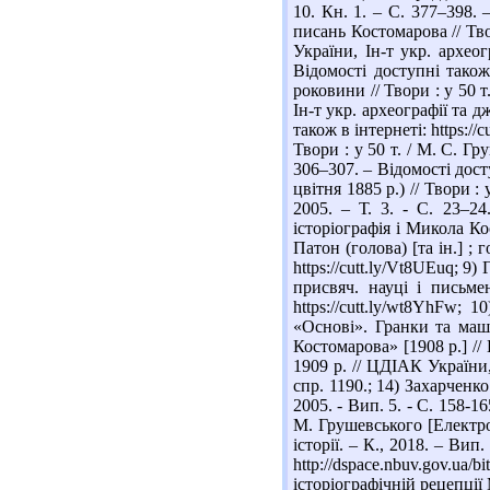
10. Кн. 1. – С. 377–398. 
писань Костомарова // Твор
України, Ін-т укр. археог
Відомості доступні також
роковини // Твори : у 50 т
Ін-т укр. археографії та д
також в інтернеті: https:/
Твори : у 50 т. / М. С. Гру
306–307. – Відомості дост
цвітня 1885 р.) // Твори : 
2005. – Т. 3. - С. 23–24
історіографія і Микола Ко
Патон (голова) [та ін.] ; г
https://cutt.ly/Vt8UEuq; 
присвяч. науці і письме
https://cutt.ly/wt8YhFw
«Основі». Гранки та маши
Костомарова» [1908 р.] //
1909 р. // ЦДІАК України,
спр. 1190.; 14) Захарченко
2005. - Вип. 5. - С. 158-1
М. Грушевського [Електрон
історії. – К., 2018. – Вип
http://dspace.nbuv.gov.
історіографічній рецепції 