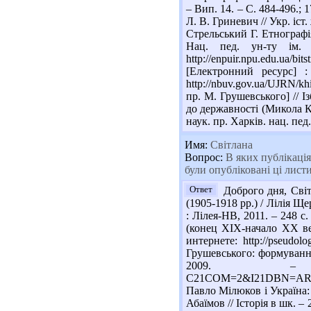
– Вип. 14. – С. 484-496.;
Л. В. Гриневич // Укр. іст.
Стрельський Г. Етнографі
Нац. пед. ун-ту ім.
http://enpuir.npu.edu.ua/b
[Електронний ресурс] :
http://nbuv.gov.ua/UJRN/k
пр. М. Грушевського] // Із
до державності (Микола К
наук. пр. Харків. нац. пед.
Имя:
Світлана
Вопрос:
В яких публікація
були опубліковані ці листи
Ответ
Доброго дня, Світ
(1905-1918 рр.) / Лілія Щ
: Лілея-НВ, 2011. – 248 с.
(конец ХІХ-начало ХХ ве
интернете: http://pseudo
Грушевського: формування, 
2009. – 19 с.
C21COM=2&I21DBN=ARD
Павло Мілюков і Україна: 
Абаїмов // Історія в шк. – 