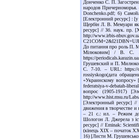
Донченко С. П. Загостренн
народов Причерноморья. – 2
Donchenko.pdf; 6) Само
[Електронний ресурс] : [у 
Щербін Л. В. Мемуари як 
ресурс] // Зб. наук. пр. 
http://www.irbis-nbuv.gov.ua
C21COM=2&I21DBN=UJRN
До питання про роль П. М.
Мілюковим] / В. С. 
https://periodicals.karaz
Грушевский и П. Милюков 
С. 7-10. – URL: https://cyb
rossiyskogo(дата обраще
«Украинскому вопросу» [Эл
federatsiya-v-debatah-libe
вопрос (1905-1917) [Э
http://www.hist.msu.ru/
[Электронный ресурс] // 
движения в творчестве и п
– 21 с.: ил. – Режим доступ
Шологон Л. Джерела з іс
ресурс] // Eminak: Scienti
(кінець XIX – початок XX ст
16) [Листи М. Грушевськог