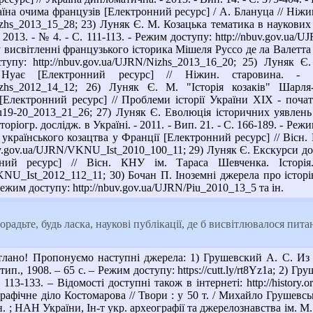
на очима французів [Електронний ресурс] / А. Блануца // Ніжин.
Nizhs_2013_15_28; 23) Луняк Є. М. Козацька тематика в наукових
 - 2013. - № 4. - С. 111-113. - Режим доступу: http://nbuv.gov.u
висвітленні французького історика Мішеля Руссо де ла Валетта [
тупу: http://nbuv.gov.ua/UJRN/Nizhs_2013_16_20; 25) Луняк 
Нуає [Електронний ресурс] // Ніжин. старовина. -
N/Nizhs_2012_14_12; 26) Луняк Є. М. "Історія козаків" Шарл
[Електронний ресурс] // Проблеми історії України XIX - почат
Piu19-20_2013_21_26; 27) Луняк Є. Еволюція історичних уявлен
торіогр. дослідж. в Україні. - 2011. - Вип. 21. - С. 166-189. - Ре
українського козацтва у Франції [Електронний ресурс] // Вісн. КН
uv.gov.ua/UJRN/VKNU_Ist_2010_100_11; 29) Луняк Є. Екскурси до 
ний ресурс] // Вісн. КНУ ім. Тараса Шевченка. Історія
VKNU_Ist_2012_112_11; 30) Бочан П. Іноземні джерела про історі
- Режим доступу: http://nbuv.gov.ua/UJRN/Piu_2010_13_5 та ін.
радьте, будь ласка, наукові публікації, де б висвітлювалося пит
лано! Пропонуємо наступні джерела: 1) Грушевский А. С. Из 
ип., 1908. – 65 с. – Режим доступу: https://cutt.ly/rt8Yz1a; 2) 
113-133. – Відомості доступні також в інтернеті: http://history.
фічне діло Костомарова // Твори : у 50 т. / Михайло Грушевський 
н. ; НАН України, Ін-т укр. археографії та джерелознавства ім. М. С