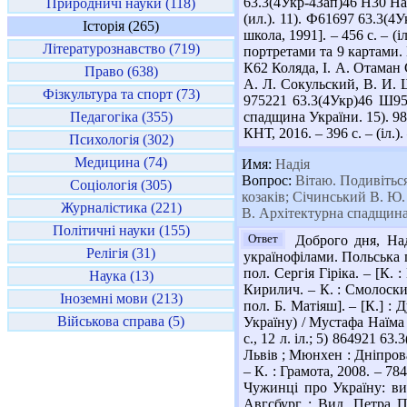
63.3(4Укр-4Зап)46 Н30 Нар
Природничі науки (118)
(ил.). 11). Ф61697 63.3(4У
Історія (265)
школа, 1991]. – 456 с. – (
Літературознавство (719)
портретами та 9 картами.
К62 Коляда, І. А. Отаман С
Право (638)
А. Л. Сокульский, В. И. Ш
Фізкультура та спорт (73)
975221 63.3(4Укр)46 Ш95 
Педагогіка (355)
спадщина України. 15). 98
КНТ, 2016. – 396 с. – (іл.).
Психологія (302)
Медицина (74)
Имя:
Надія
Вопрос:
Вітаю. Подивіться
Соціологія (305)
козаків; Січинський В. Ю.
Журналістика (221)
В. Архітектурна спадщина
Політичні науки (155)
Ответ
Доброго дня, Над
Релігія (31)
українофілами. Польська п
пол. Сергія Гіріка. – [К. 
Наука (13)
Кирилич. – К. : Смолоскип
Іноземні мови (213)
пол. Б. Матіяш]. – [К.] :
Військова справа (5)
Україну) / Мустафа Наїма 
с., 12 л. іл.; 5) 864921 
Львів ; Мюнхен : Дніпрова
– К. : Грамота, 2008. – 784
Чужинці про Україну: виб
Авгсбург : Вид. Петра Пав