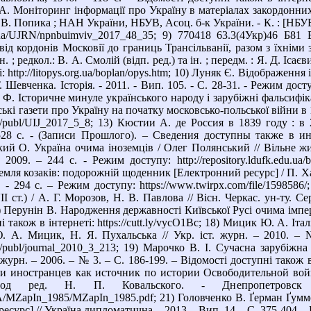
. Моніторинг інформації про Україну в матеріалах закордонних м
. В. Попика ; НАН України, НБУВ, Асоц. б-к України. - К. : [НБУВ]
gov.ua/UJRN/npnbuimviv_2017_48_35; 9) 770418 63.3(4Укр)46 Б8
від кордонів Московії до границь Трансільванії, разом з їхніми
. ; редкол.: В. А. Смолій (відп. ред.) та ін. ; передм. : Я. Д. Ісає
і: http://litopys.org.ua/boplan/opys.htm; 10) Луняк Є. Відображе
Т. Шевченка. Історія. - 2011. - Вип. 105. - С. 28-31. - Режим до
Ф. Історичне минуле українського народу і зарубіжні фальсифікат
кі газети про Україну на початку московсько-польської війни в 1654
rg.ua/publ/UIJ_2017_5_8; 13) Кюстии А. де Россия в 1839 году : 
8 с. - (Записи Прошлого). – Сведения доступны также в интерн
ький О. Україна очима іноземців / Олег Полянський // Вільне жи
009. – 244 с. - Режим доступу: http://repository.ldufk.edu.ua/bi
емля козаків: подорожній щоденник [Електронний ресурс] / П. Хал
 - 294 с. – Режим доступу: https://www.twirpx.com/file/1598586
 ст.) / А. Г. Морозов, Н. В. Павлова // Вісн. Черкас. ун-ту. Сер
7) Перунін В. Народження державності Київської Русі очима імперат
ні також в інтернеті: https://cutt.ly/vycO1Bc; 18) Мицик Ю. А. І
 Ю. А. Мицик, Н. Я. Пухальська // Укр. іст. журн. – 2010. – 
rg.ua/publ/journal_2010_3_213; 19) Марочко В. І. Сучасна зарубіж
. журн. – 2006. – № 3. – С. 186-199. – Відомості доступні також в і
 иностранцев как источник по истории Освободительной войны
под ред. Н. П. Ковальского. - Днепропетров
erUA/MZapIn_1985/MZapIn_1985.pdf; 21) Головченко В. Ґерман Ґум
сурс] // Україна дипломатична. - 2013. - Вип. 14. - С. 375-404. -