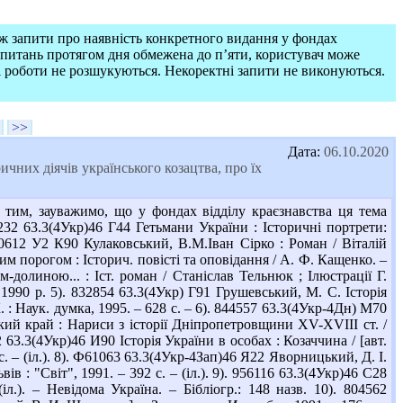
ож запити про наявність конкретного видання у фондах
запитань протягом дня обмежена до п’яти, користувач може
і роботи не розшукуються. Некоректні запити не виконуються.
>>
Дата:
06.10.2020
ичних діячів українського козацтва, про їх
тим, зауважимо, що у фондах відділу краєзнавства ця тема
232 63.3(4Укр)46 Г44 Гетьмани України : Історичні портрети:
 800612 У2 К90 Кулаковський, В.М.Іван Сірко : Роман / Віталій
м порогом : Історич. повісті та оповідання / А. Ф. Кащенко. –
м-долиною... : Іст. роман / Станіслав Тельнюк ; Ілюстрації Г.
 в 1990 р. 5). 832854 63.3(4Укр) Г91 Грушевський, М. С. Історія
К. : Наук. думка, 1995. – 628 с. – 6). 844557 63.3(4Укр-4Дн) М70
кий край : Нариси з історії Дніпропетровщини ХV-XVIII ст. /
63.3(4Укр)46 И90 Історія України в особах : Козаччина / [авт.
4 с. – (іл.). 8). Ф61063 63.3(4Укр-4Зап)46 Я22 Яворницький, Д. І.
ьвів : "Світ", 1991. – 392 с. – (іл.). 9). 956116 63.3(4Укр)46 С28
л.). – Невідома Україна. – Бібліогр.: 148 назв. 10). 804562