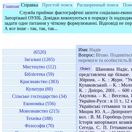
Справка
Простой поиск
Расширенный поиск
Пои
Главная
Служба приймає фактографічні запити соціально-економ
Запорізької ОУНБ. Довідки виконуються в порядку їх надходже
задати одне питання у чіткому формулюванні. Відповіді не пе
А все інше - так, так, так...
Имя:
Надія
(6520)
Вопрос:
Вітаю. Подивіться,
Загальні (1265)
перемоги та особистість.В
Мистецтво (112)
Ответ
Шановна Надіє, на
Бібліотека (59)
представлена ще більше. 
Збірник. – К. : Журн. "Ук
Краєзнавство (383)
Кулаковський. – К. : Моло
Культура (60)
К. : Дніпро, 2001. – 600 
Акулова. – К. : Веселка, 1
Сільське господарство (34)
України-Руси : в 11 т., 12
Економіка (556)
Українські гетьмани та к
Мовознавство (215)
Мицик Ю. А..- Дніпропетро
кол. : В. М. Горобець (упор
Техніка (188)
Історія запорізьких козаків
Філософія (70)
Сегеда, С. П. Гетьманськ