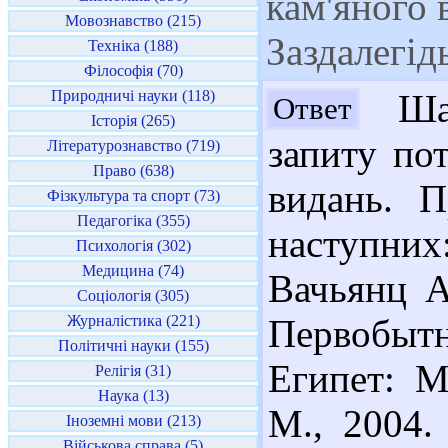
кам'яного 
Мовознавство (215)
Заздалегід
Техніка (188)
Філософія (70)
Природничі науки (118)
Шан
Ответ
Історія (265)
запиту по
Літературознавство (719)
Право (638)
видань. 
Фізкультура та спорт (73)
Педагогіка (355)
наступних
Психологія (302)
Медицина (74)
Вачьянц А
Соціологія (305)
Журналістика (221)
Первобы
Політичні науки (155)
Египет: М
Релігія (31)
Наука (13)
М., 2004. 
Іноземні мови (213)
Військова справа (5)