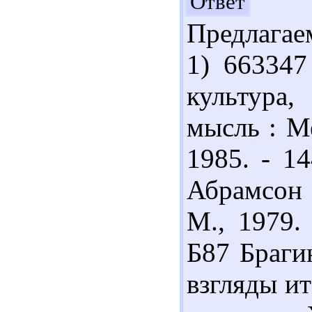
Здр
Ответ
Предлагае
1) 663347
культура,
мысль : Ме
1985. - 1
Абрамсон 
М., 1979.
Б87 Браги
взгляды ит