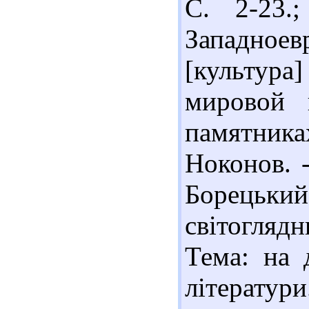
С. 2-23.
Западное
[культура
мировой 
памятник
Ноконов. -
Борецьки
світогляд
Тема: на 
літератури