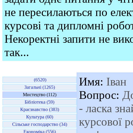
не пересилаються по елек
курсові та дипломні робо
Некоректні запити не вико
так...
Имя:
Іван
(6520)
Загальні (1265)
Вопрос:
До
Мистецтво (112)
Бібліотека (59)
- ласка зн
Краєзнавство (383)
Культура (60)
курсової р
Сільське господарство (34)
Економіка (556)