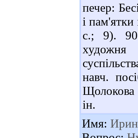
печер: Бе
і пам'ятки 
с.; 9). 9
художня 
суспільст
навч. пос
Щолокова [
ін.
Имя:
Ирин
Вопрос:
Ну