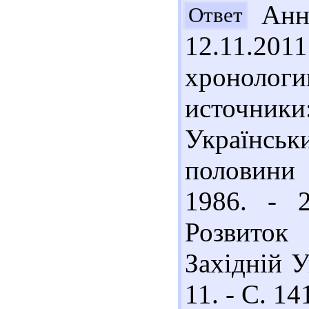
Анна
Ответ
12.11.201
хронолог
источники
Українськ
половини 
1986. - 
Розвиток
Західній У
11. - С. 14