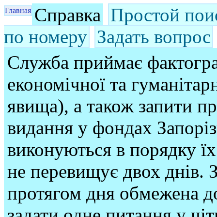
Справка
Простой пои
Главная
по номеру
Задать вопрос
Служба приймає фактогра
економічної та гуманітарн
явища), а також запити п
видання у фондах Запорі
виконуються в порядку їх
не перевищує двох днів. З
протягом дня обмежена до
задати одне питання у чі