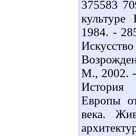
375583 70
культуре 
1984. - 28
Искусс
Возрождени
М., 2002. 
История 
Европы о
века. Жив
архитекту