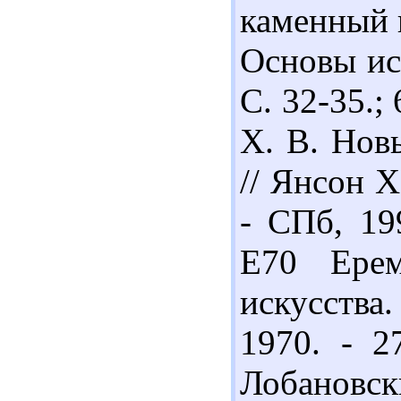
каменный в
Основы ист
С. 32-35.;
Х. В. Нов
// Янсон Х
- СПб, 19
Е70 Ерем
искусства
1970. - 2
Лобановски