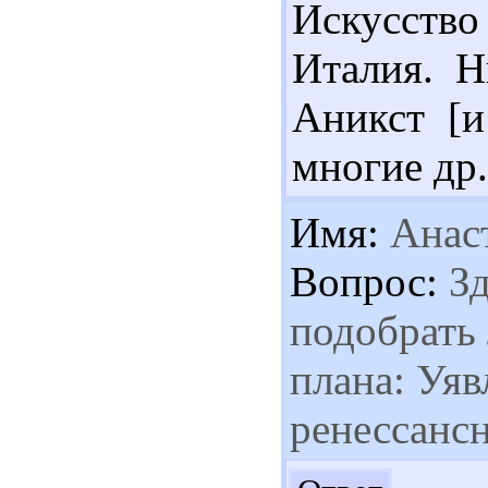
Искусст
Италия. Н
Аникст [и
многие др.
Имя:
Анаст
Вопрос:
Зд
подобрать 
плана: Уяв
ренессансн