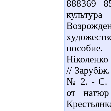
888369 8
культура
Возро
художест
пособие. 
Ніколенко
// Зарубіж.
№ 2. - С. 
от натюр
Крестьянка.