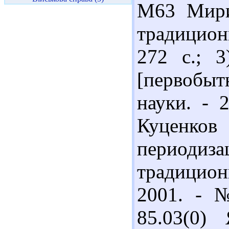
М63 Мири
традицион
272 с.; 
[первобы
науки. - 
Куценко
периоди
традицион
2001. - №
85.03(0)