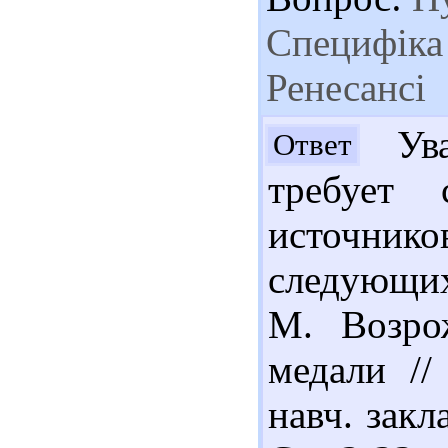
Специфіка 
Ренесансі
Ува
Ответ
требует 
источнико
следующих
М. Возро
медали //
навч. закл