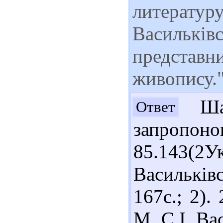
литературу
Васильків
представни
живопису.
Шан
Ответ
запропон
85.14
Василькі
167с.; 2).
М. С.І. Ва