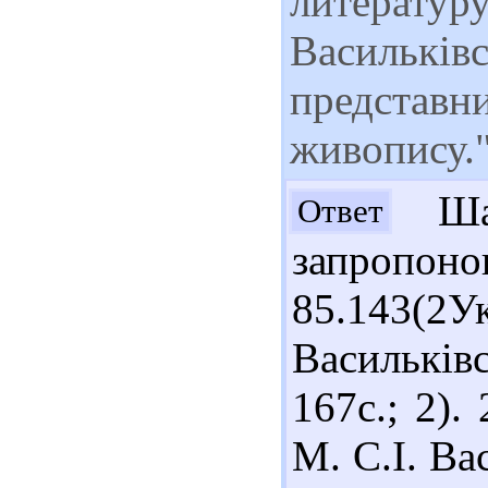
литературу
Васильків
представни
живопису.
Шан
Ответ
запропон
85.14
Василькі
167с.; 2).
М. С.І. Ва