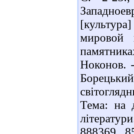
Западное
[культура
мировой 
памятник
Ноконов. -
Борецьки
світогляд
Тема: на 
літератури
888369 8