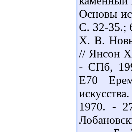
каменный в
Основы ист
С. 32-35.;
Х. В. Нов
// Янсон Х
- СПб, 19
Е70 Ерем
искусства
1970. - 2
Лобановски