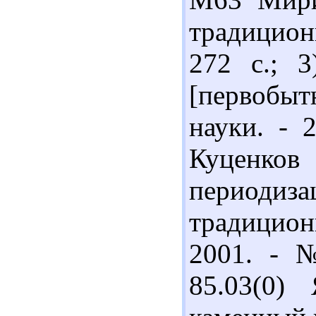
традицион
272 с.; 
[первобы
науки. - 
Куценко
периоди
традицион
2001. - №
85.03(0)