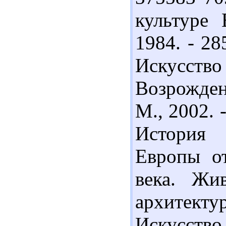
культуре 
1984. - 28
Искусс
Возрождени
М., 2002. 
История 
Европы о
века. Жив
архитекту
Искусст