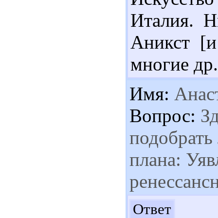
Италия. Н
Аникст [и
многие др.
Имя:
Анаст
Вопрос:
Зд
подобрать 
плана: Уяв
ренессансн
Здр
Ответ