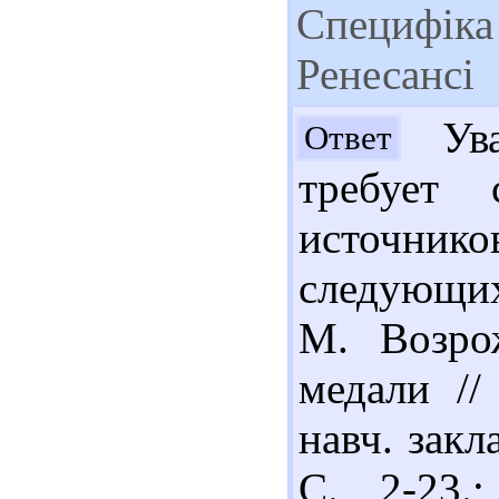
Специфіка 
Ренесансі
Ува
Ответ
требует 
источнико
следующих
М. Возро
медали //
навч. закл
С. 2-23.