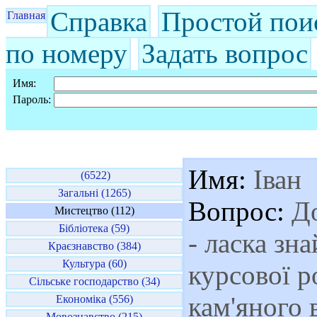
Справка
Простой пои
Главная
по номеру
Задать вопрос
Имя:
Пароль:
Имя:
Іван
(6522)
Загальні (1265)
Вопрос:
До
Мистецтво (112)
Бібліотека (59)
- ласка зн
Краєзнавство (384)
Культура (60)
курсової р
Сільське господарство (34)
кам'яного 
Економіка (556)
Мовознавство (215)