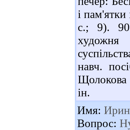
печер: Бе
і пам'ятки 
с.; 9). 9
художня 
суспільст
навч. пос
Щолокова [
ін.
Имя:
Ирин
Вопрос:
Ну