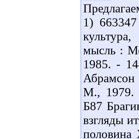
Предлагае
1) 663347
культура,
мысль : Ме
1985. - 1
Абрамсон 
М., 1979.
Б87 Браги
взгляды ит
половина X