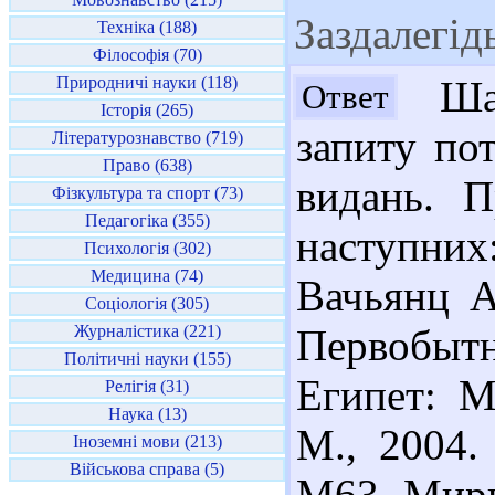
Заздалегід
Техніка (188)
Філософія (70)
Природничі науки (118)
Шан
Ответ
Історія (265)
запиту по
Літературознавство (719)
Право (638)
видань. 
Фізкультура та спорт (73)
Педагогіка (355)
наступних
Психологія (302)
Медицина (74)
Вачьянц А
Соціологія (305)
Журналістика (221)
Первобы
Політичні науки (155)
Египет: М
Релігія (31)
Наука (13)
М., 2004. 
Іноземні мови (213)
Військова справа (5)
М63 Мири