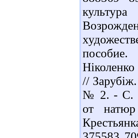
культура
Возро
художест
пособие. 
Ніколенко
// Зарубіж.
№ 2. - С. 
от натюр
Крестьянка.
375583 70