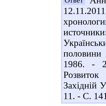
Анна
Ответ
12.11.201
хронолог
источники
Українськ
половини 
1986. - 
Розвиток
Західній У
11. - С. 14