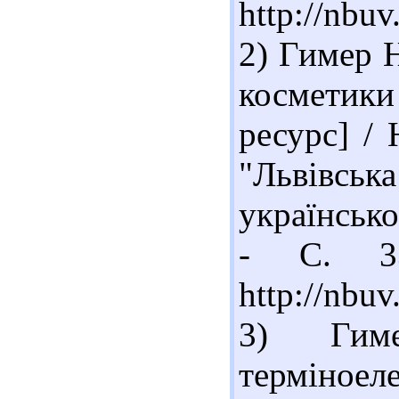
http://nb
2) Гимер Н
косметики
ресурс] / 
"Львівсь
українсько
- С. 33
http://nb
3) Гим
терміное