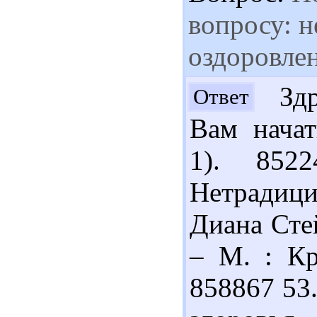
вопросу: н
оздоровле
Здра
Ответ
Вам начат
1). 852
Нетрадици
Диана Стей
– М. : Кр
858867 53