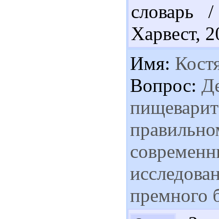
словарь 
Харвест, 2
Имя:
Кост
Вопрос:
Де
пищеварит
правильно
современны
исследован
премного б