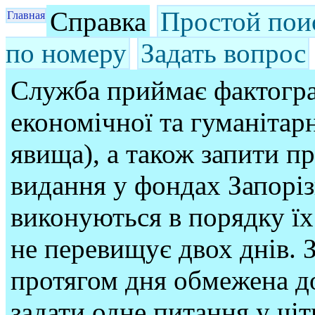
Справка
Простой пои
Главная
по номеру
Задать вопрос
Служба приймає фактогра
економічної та гуманітарн
явища), а також запити п
видання у фондах Запорі
виконуються в порядку їх
не перевищує двох днів. З
протягом дня обмежена до
задати одне питання у чі