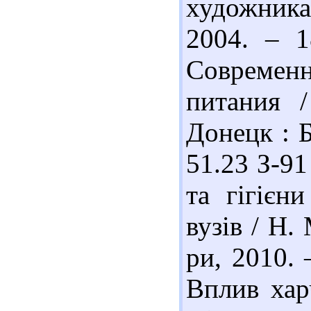
художник
2004. – 1
Современ
питания /
Донецк : Б
51.23 З-91
та гігієн
вузів / Н.
ри, 2010. 
Вплив хар