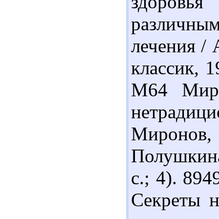
здоровья
различным
лечения /
классик, 1
М64 Миро
нетрадиц
Миронов
Полушкина
с.; 4). 89
Секреты н