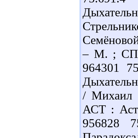
Дыхател
Стрельни
Семёновой
– М. ; СП
964301 7
Дыхательн
/ Михаил 
АСТ : Аст
956828 7
Парадо