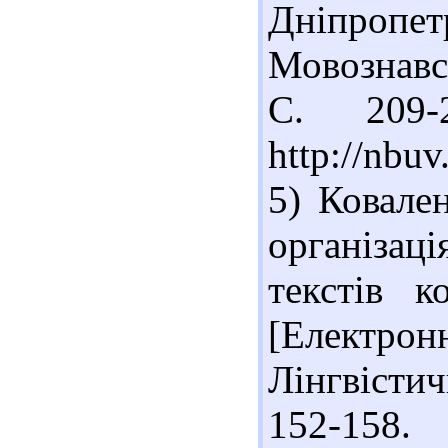
Дніпропетр
Мовознавст
С. 209-
http://nb
5) Ковале
організа
текстів к
[Електрон
Лінгвістичн
152-15