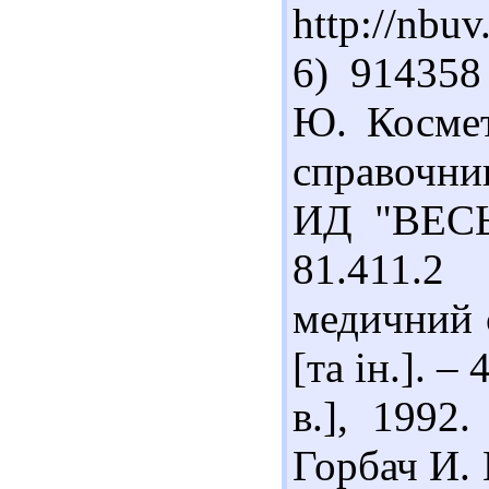
http://nbu
6) 914358
Ю. Космет
справочни
ИД "ВЕСЬ"
81.411.2
медичний с
[та ін.]. –
в.], 1992
Горбач И.