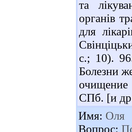
та лікув
органів т
для лікар
Свінціцьки
с.; 10). 
Болезни ж
очищение 
СПб. [и др.
Имя:
Оля
Вопрос:
По