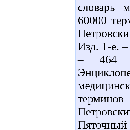
словарь м
60000 терм
Петровский
Изд. 1-е. 
– 464 
Энцикл
медицинс
терминов 
Петровски
Пяточный б