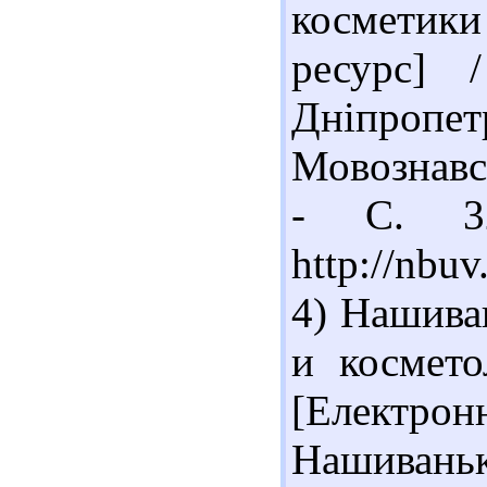
косметики
ресурс] 
Дніпропетр
Мовознавст
- С. 32
http://nb
4) Нашива
и космето
[Електр
Нашив