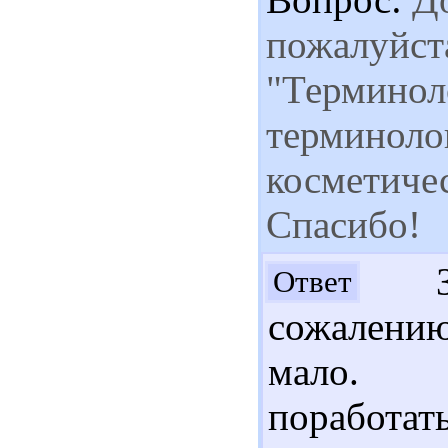
пожалуйста
"Терминол
терминоло
косметичес
Спасибо!
Здр
Ответ
сожалению
мало. С
поработа