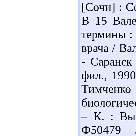
[Сочи] : С
В 15 Вале
термины : 
врача / Ва
- Саранск 
фил., 1990
Тимченк
биологичес
– К. : Вы
Ф50479 