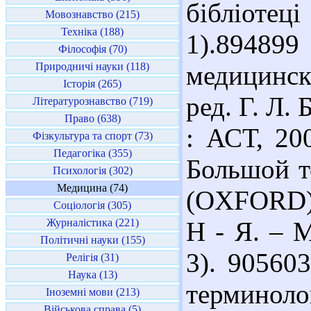
бібліоте
Мовознавство (215)
Техніка (188)
1).89489
Філософія (70)
Природничі науки (118)
медицинс
Історія (265)
ред. Г. Л. 
Літературознавство (719)
Право (638)
: АСТ, 20
Фізкультура та спорт (73)
Педагогіка (355)
Большой т
Психологія (302)
Медицина (74)
(OXFORD) /
Соціологія (305)
Журналістика (221)
Н - Я. – М
Політичні науки (155)
3). 90560
Релігія (31)
Наука (13)
терминол
Іноземні мови (213)
Військова справа (5)