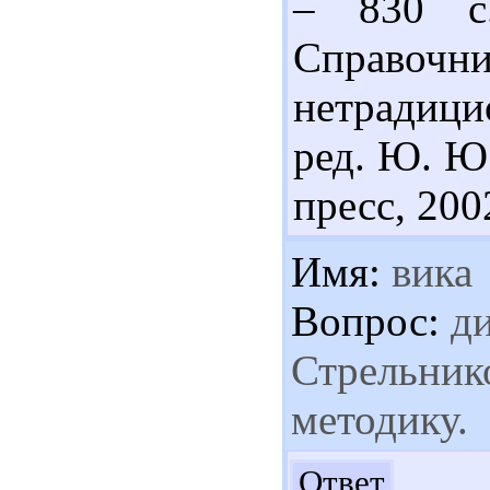
– 830 с.
Справоч
нетрадицио
ред. Ю. Ю.
пресс, 2002
Имя:
вика
Вопрос:
ди
Стрельнико
методику.
До
Ответ