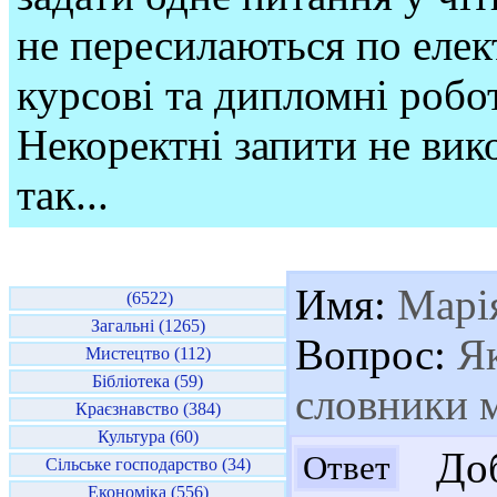
не пересилаються по елек
курсові та дипломні робо
Некоректні запити не вико
так...
Имя:
Марі
(6522)
Загальні (1265)
Вопрос:
Як
Мистецтво (112)
Бібліотека (59)
словники 
Краєзнавство (384)
Культура (60)
Доб
Ответ
Сільське господарство (34)
Економіка (556)