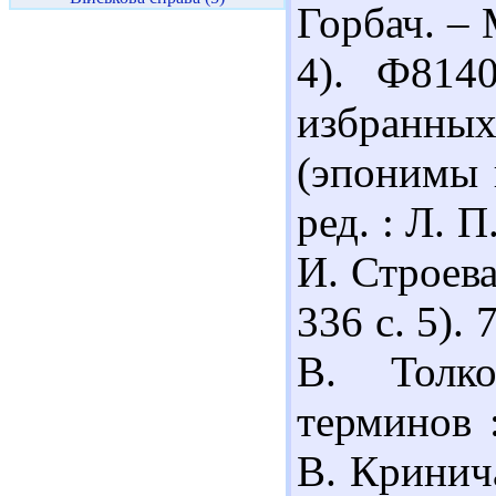
Горбач. – 
4). Ф814
избранн
(эпонимы 
ред. : Л. 
И. Строева
336 с. 5).
В. Толко
терминов 
В. Кринич