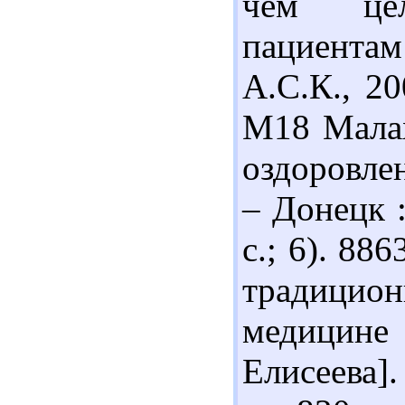
чем цел
пациента
А.С.К., 20
М18 Малах
оздоровлен
– Донецк :
с.; 6). 88
традици
медицине 
Елисеева].