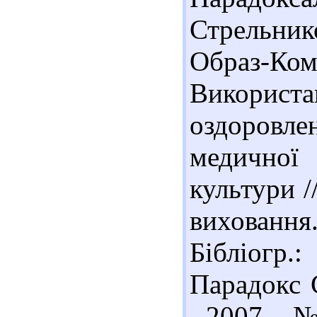
Стрельнико
Образ-Ко
Використ
оздоровл
медичної
культури /
виховання.
Бібліогр
Парадокс 
- 2007. - №