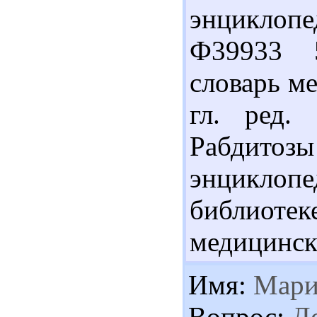
энциклоп
Ф39933 
словарь ме
гл. ред.
Рабдитозы 
энциклопе
библиоте
медицинск
Имя:
Мари
Вопрос:
До