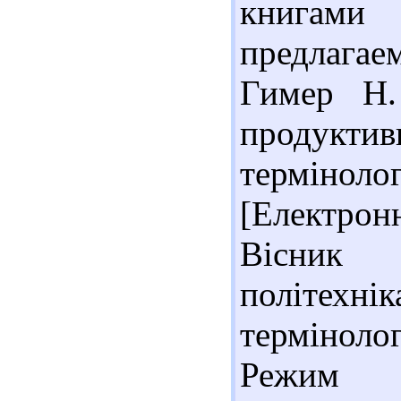
книгами
предлага
Гимер Н.
продукт
терміноло
[Електро
Вісник 
політехн
термінологі
Реж