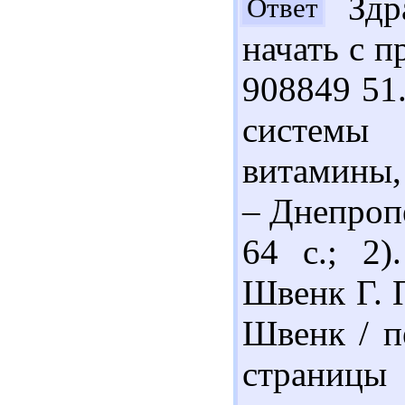
Здра
Ответ
начать с п
908849 51
системы
витамины, 
– Днепропе
64 с.; 2)
Швенк Г. 
Швенк / п
страниц