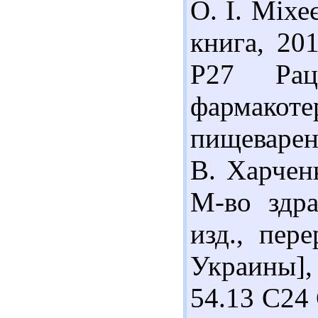
О. І. Міхе
книга, 201
Р27 Рац
фармакот
пищеварени
В. Харчен
М-во здра
изд., пер
Украины],
54.13 С24 