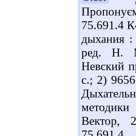
Пропонує
75.691.4 
дыхания : 
ред. Н. 
Невский п
с.; 2) 965
Дыхатель
методики 
Вектор, 
75.691.