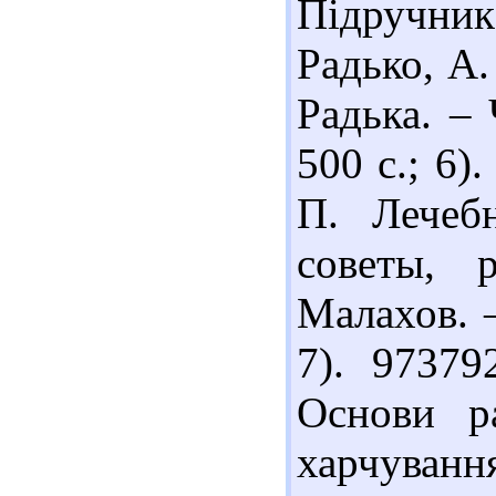
Підручник 
Радько, А.
Радька. – 
500 с.; 6)
П. Лечеб
советы, 
Малахов. –
7). 97379
Основи ра
харчування