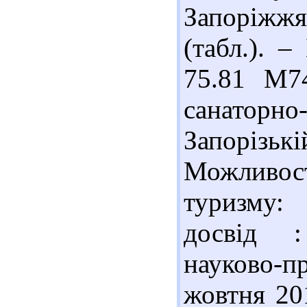
Запоріжжя
(табл.). –
75.81 М7
санаторн
Запорізь
Можливос
туризму:
досвід :
науково-п
жовтня 20