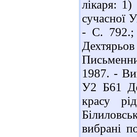
лікаря: 1
сучасної Ук
- С. 792.
Дехтярьо
Письменни
1987. - Ви
У2 Б61 Де
красу рі
Білиловсь
вибрані по