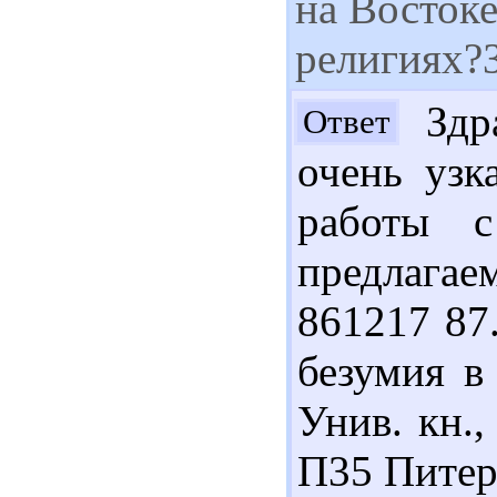
на Востоке
религиях?З
Здра
Ответ
очень узк
работы с
предлага
861217 87
безумия в
Унив. кн.,
П35 Питерс