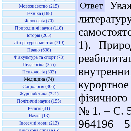
Уваж
Ответ
Мовознавство (215)
Техніка (188)
литера
Філософія (70)
Природничі науки (118)
самостоят
Історія (265)
1). Прир
Літературознавство (719)
Право (638)
реабилита
Фізкультура та спорт (73)
Педагогіка (355)
внутренн
Психологія (302)
Медицина (74)
курортное 
Соціологія (305)
Журналістика (221)
фізичного 
Політичні науки (155)
№ 1. – С. 5
Релігія (31)
Наука (13)
964196 5
Іноземні мови (213)
Військова справа (5)