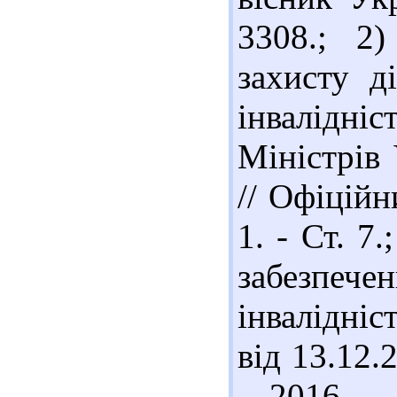
3308.; 2)
захисту д
інвалідн
Міністрів
// Офіційн
1. - Ст. 7
забезпече
інвалідні
від 13.12.
- 2016. -