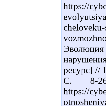
https://cyb
evolyutsiy
cheloveku-
vozmozhn
Эволюция 
нарушения
ресурс] // 
С. 8-2
https://cyb
otnosheniy