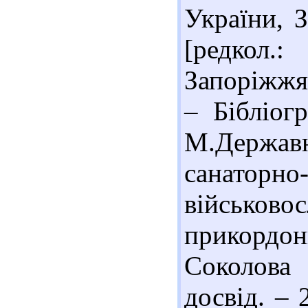
України, З
[редкол.
Запоріжжя 
– Бібліогр
М.Держа
санатор
військо
прикордон
Соколова 
досвід. – 