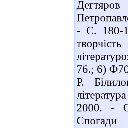
Дегтяр
Петропавло
- С. 180-
творчість
літературоз
76.; 6) Ф
Р. Білило
література
2000. - С
Спогади 