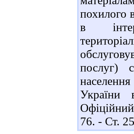
матеріал
похилого ві
в інте
територі
обслугов
послуг) с
населенн
України 
Офіційний
76. - Ст. 2