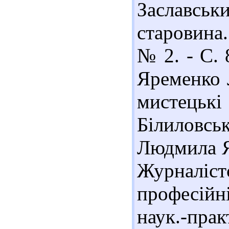
Заславськ
старовина.
№ 2. - С. 
Яременко 
мистець
Білиловсь
Людмила Я
Журналістс
професій
наук.-пра