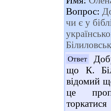
Имя:
Олен
Вопрос:
До
чи є у біб
українсько
Білиловськ
Добр
Ответ
що К. Біл
відомий щ
це проп
торкатися