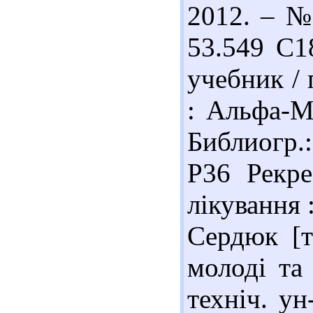
2012. – № 
53.549 С1
учебник / 
: Альфа-М
Библиогр.:
Р36 Рекре
лікування 
Сердюк [т
молоді та 
техніч. ун