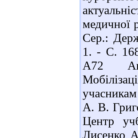
актуаль
медичної р
Сер.: Дер
1. - С. 16
А72 Ант
Мобіліз
учасникам 
А. В. Григ
Центр учб
Лисенко А