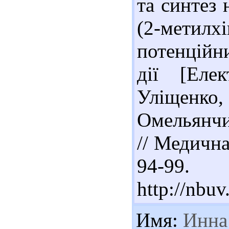
та синтез
(2-метилх
потенційн
дії [Еле
Уліщенк
Омельянчик
// Медична 
94-99
http://nb
Имя:
Инна