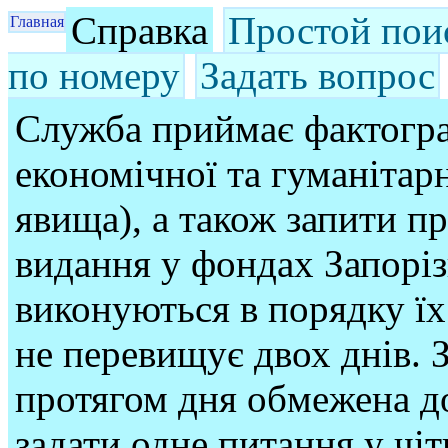
Справка
Простой пои
Главная
по номеру
Задать вопрос
Служба приймає фактогра
економічної та гуманітарн
явища), а також запити п
видання у фондах Запорі
виконуються в порядку їх
не перевищує двох днів. З
протягом дня обмежена до
задати одне питання у чі