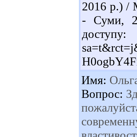
2016 р.) /
- Суми, 2
доступу: h
sa=t&rct
H0ogbY4
Имя:
Ольг
Вопрос:
Зд
пожалуйст
современну
властивост