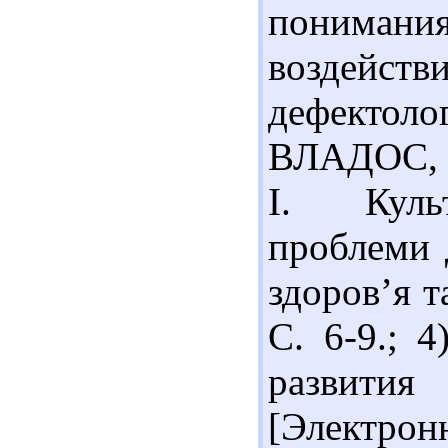
пониман
воздейст
дефектол
ВЛАДОС, 20
І. Культ
проблеми 
здоров’я та
С. 6-9.; 
развит
[Электронн