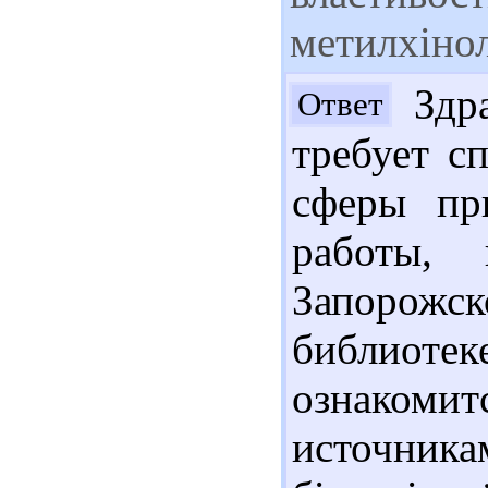
метилхінол
Здра
Ответ
требует с
сферы пр
работы,
Запорожс
библиотек
ознако
источникам