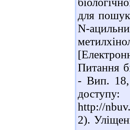
біологічно
для пошук
N-ацил
метилхінол
[Електронн
Питання бі
- Вип. 18
доступу:
http://nbu
2). Уліщен