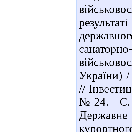
військово
результат
державн
санаторн
військов
України) 
// Інвестиц
№ 24. - С.
Державне
курортного