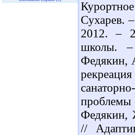
Курортное
Сухарев. –
2012. – 
школы. – 
Федякин, 
рекреаци
санатор
проблемы
Федякин, 
// Адапти