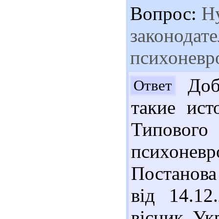
Вопрос:
Ну
законодат
психоневр
Добр
Ответ
такие ист
Типов
психоне
Постанова
від 14.1
вісник Ук