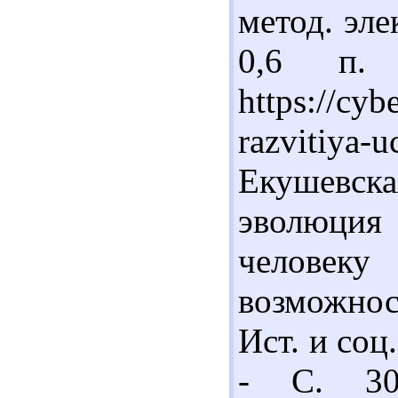
метод. эле
0,6 п.
https://cybe
razvitiy
Екушевс
эволюци
челове
возможнос
Ист. и соц
- С. 30