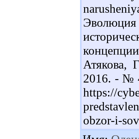
narusheniy
Эволюция 
историче
концепции
Атякова, Г
2016. - № 
https://cyb
predstavlen
obzor-i-so