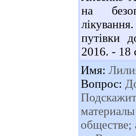
на безоп
лікування
путівки д
2016. - 18 
Имя:
Лили
Вопрос:
До
Подскажите
материалы
обществе; 