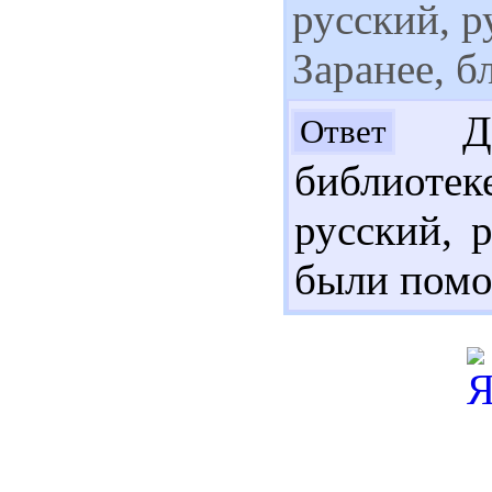
русский, р
Заранее, б
До
Ответ
библиоте
русский, 
были помо