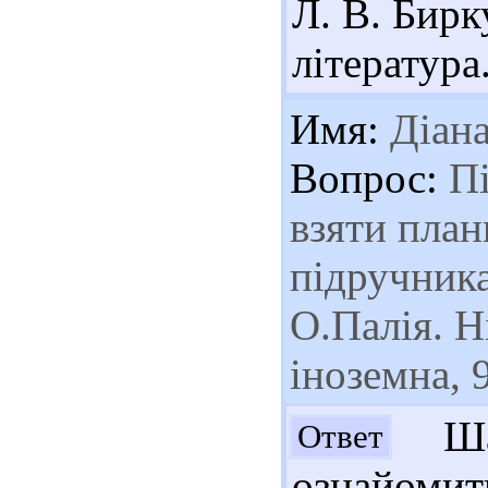
Л. В. Бирк
література.
Имя:
Діан
Вопрос:
Пі
взяти план
підручника
О.Палія. Н
іноземна, 9
Шан
Ответ
ознайоми