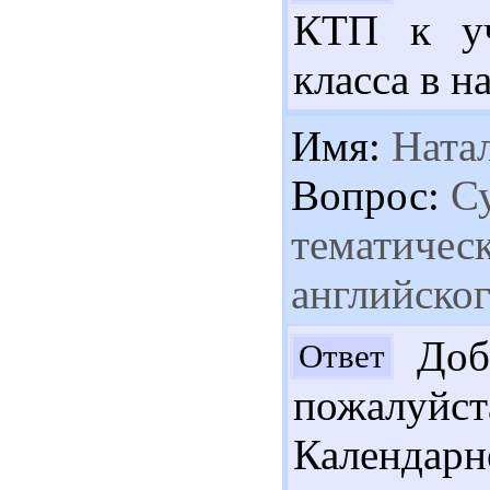
КТП к уч
класса в н
Имя:
Ната
Вопрос:
Су
тематичес
английског
Добр
Ответ
пожалуйс
Календарн