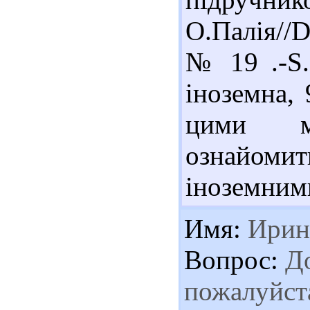
О.Палія//D
№ 19 .-S.
іноземна, 
цими м
ознайоми
іноземними
Имя:
Ирин
Вопрос:
До
пожалуйста