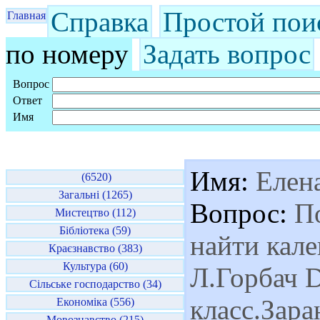
Справка
Простой пои
Главная
по номеру
Задать вопрос
Вопрос
Ответ
Имя
Имя:
Елен
(6520)
Загальні (1265)
Вопрос:
По
Мистецтво (112)
Бібліотека (59)
найти кале
Краєзнавство (383)
Культура (60)
Л.Горбач D
Сільське господарство (34)
класс.Зара
Економіка (556)
Мовознавство (215)