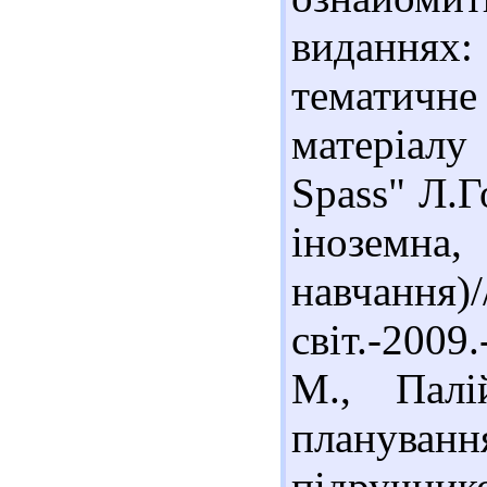
виданнях
тематичн
матеріалу
Spass" Л.Г
іноземн
навчанн
світ.-2009
М., Палі
плануванн
підручник