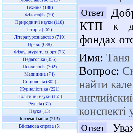
Техніка (188)
Добр
Ответ
Філософія (70)
Природничі науки (118)
КТП к д
Історія (265)
фондах отс
Літературознавство (719)
Право (638)
Фізкультура та спорт (73)
Имя:
Таня
Педагогіка (355)
Психологія (302)
Вопрос:
Ск
Медицина (74)
найти кал
Соціологія (305)
Журналістика (221)
английский
Політичні науки (155)
Релігія (31)
конспекті 
Наука (13)
Іноземні мови (213)
Уваж
Ответ
Військова справа (5)