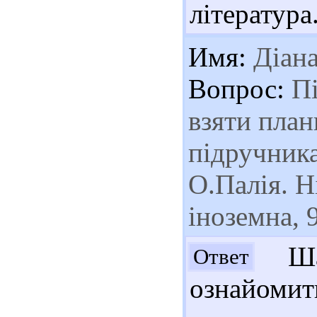
література.
Имя:
Діан
Вопрос:
Пі
взяти план
підручника
О.Палія. Н
іноземна, 9
Шан
Ответ
ознайоми