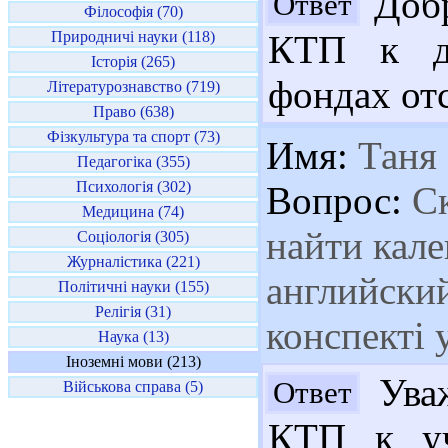
Добр
Ответ
Філософія (70)
Природничі науки (118)
КТП к д
Історія (265)
фондах отс
Літературознавство (719)
Право (638)
Фізкультура та спорт (73)
Имя:
Таня
Педагогіка (355)
Психологія (302)
Вопрос:
Ск
Медицина (74)
найти кал
Соціологія (305)
Журналістика (221)
английский
Політичні науки (155)
Релігія (31)
конспекті 
Наука (13)
Іноземні мови (213)
Уваж
Ответ
Військова справа (5)
КТП к уч