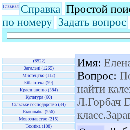
Справка
Простой пои
Главная
по номеру
Задать вопрос
Имя:
Елен
(6522)
Загальні (1265)
Вопрос:
По
Мистецтво (112)
Бібліотека (59)
найти кале
Краєзнавство (384)
Культура (60)
Л.Горбач D
Сільське господарство (34)
класс.Зара
Економіка (556)
Мовознавство (215)
Техніка (188)