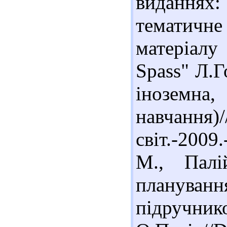
виданнях
тематичн
матеріалу
Spass" Л.Г
іноземн
навчанн
світ.-2009
М., Палі
плануванн
підручник