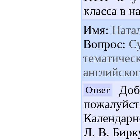
класса в н
Имя:
Ната
Вопрос:
Су
тематичес
английског
Добр
Ответ
пожалуйс
Календарн
Л. В. Бирк