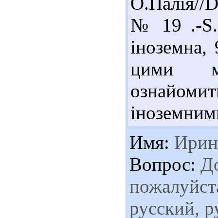
О.Палія//D
№ 19 .-S.
іноземна, 
цими м
ознайоми
іноземними
Имя:
Ирин
Вопрос:
До
пожалуйста
русский, р