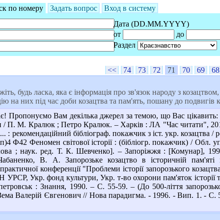
ск по номеру
Задать вопрос
Вход в систему
Дата (DD.MM.YYYY)
от
до
Раздел
<<
74
73
72
71
70
69
68
ть, будь ласка, яка є інформація про зв'язок народу з козацтвом
дію на них під час доби козацтва та пам'ять, пошану до подвигів 
є! Пропонуємо Вам декілька джерел за темою, що Вас цікавить: 
и / П. М. Кралюк ; Петро Кралюк. – Харків : ЛА "Час читати", 2016
... : рекомендаційний бібліограф. покажчик з іст. укр. козацтва / 
п)4 Ф42 Феномен світової історії : (бібліогр. покажчик) / Обл. уп
ва ; наук. ред. Т. К. Шевченко]. – Запоріжжя : [Комунар], 199
Чабаненко, В. А. Запорозьке козацтво в історичній пам'ят
практичної конференції "Проблеми історії запорозького козацтва 
Н УРСР, Укр. фонд культури, Укр. т-во охорони пам'яток історії т
тровськ : Знання, 1990. – С. 55-59. – (До 500-ліття запорозько
Зема Валерій Євгенович // Нова парадигма. - 1996. - Вип. 1. - С. 