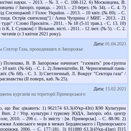
огічні науки. – 2013. – № 3. – С. 108-112. 6) Московцева, В.
ва // Запоріз. правда. – 2013. – 23 берез. (№ 34). – С. 4. 7)
 Сосницький // Голос України. – 2013. – 10 квіт. (№ 69). – С.
иця. Острів святилищ"] / Анна Чуприна // МИГ. - 2013. - 21
и" / Слово Просвіти. - 2011. - № 18 (5-11 трав.). - С. 13. 10)
К. І. Сушком] // Вільнян. вісті. - 2011. - 12 лют. (№ 5). - С. 2.
читачів (з 3 квітня 2021 року).
Дата:
01.04.2021
ы Сектор Газа, проходивших в Запорожье
) Полюшко, В. В Запорожье начинает "газовать" рок-группа
- 10 квіт. (№ 64). - С. 1. 2) Левенштейн, И. Черноземный панк-
квіт. (№ 68). - С. 3. 3) Светличный, Л. Вокруг "Сектора газа" /
раєзнавства (II поверх, каб. № 25).
Дата:
15.02.2021
ліджень курганів на території Приморського
 що Вас цікавить: 1) 962174 63.3(4Укр-4Зп) К90 Культурна
 Вип. 2 / Упр. культури і туризму ЗОДА, Запоріз. обл. центр
ле, 2010. – 296 с. – Із змісту : [м. Приморськ]. – С. 88-90. 2)
ережжя Азовського моря в межах Бердянського і Приморського
апоріжжя, 2006. – С. 177-181. 3) 911880 63.3(4Укр-4Зап) П15