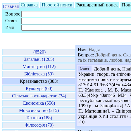
Справка
Простой поиск
Расширенный поиск
Пои
Главная
Вопрос
Ответ
Имя
Имя:
Надія
(6520)
Вопрос:
Добрий день. Скажі
Загальні (1265)
та їх гетьманів, любов, на
Мистецтво (112)
Ответ
Добрий день, Наді
Бібліотека (59)
України: творці та епігон
козацької повік не забудем
Краєзнавство (383)
813014 91.9:63.3(4Укр-4За
Культура (60)
Н. Жданова , М. В. Масло
63.3(4Укр-4Зап)46 М34 
Сільське господарство (34)
республіканської науково-
Економіка (556)
1990 р., м. Запоріжжя) / А
Мовознавство (215)
П. Матюшина]. – Дніпропе
українців ХУІІ століття / 
Техніка (188)
25).
Філософія (70)