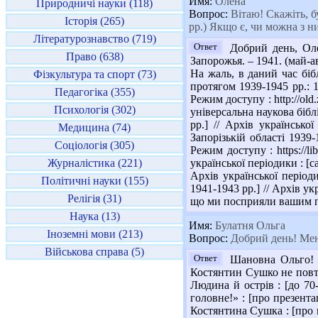
Имя:
Олена
Природничі науки (118)
Вопрос:
Вітаю! Скажіть, бу
Історія (265)
рр.) Якщо є, чи можна з н
Літературознавство (719)
Ответ
Добрий день, Олен
Право (638)
Запорожья. – 1941. (май-ав
На жаль, в даний час біб
Фізкультура та спорт (73)
протягом 1939-1945 рр.: 1
Педагогіка (355)
Режим доступу : http://old
Психологія (302)
універсальна наукова біблі
рр.] // Архів української
Медицина (74)
Запорізькій області 1939-
Соціологія (305)
Режим доступу : https://li
Журналістика (221)
української періодики : [са
Архів української періодик
Політичні науки (155)
1941-1943 рр.] // Архів укр
Релігія (31)
що ми посприяли вашим 
Наука (13)
Имя:
Булатня Ольга
Іноземні мови (213)
Вопрос:
Добрий день! Мене
Військова справа (5)
Ответ
Шановна Ольго! П
Костянтин Сушко не повтор
Людина й острів : [до 70
головне!» : [про презента
Костянтина Сушка : [про к