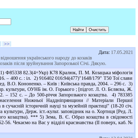
>>
Дата:
17.05.2021
, відношення українського народу до козаків
козаків після зруйнування Запорозької Січі. Дякую.
1) Ф85338 82.3(4=Укр) К78 Кралюк, П. М. Козацька міфологія
. – 400 с. : іл. 2) 916402 016:94(477)"1648/179" Т50 Тої слави
ред. В.О. Кононенко. – Київ : Київська правда, 2004. – 296 с. 3)
р. культури, ОУНБ ім. О. Горького ; [підгот. Л. О. Бєляєва, Ж.
2. – 152 с. – До 500-річчя Запорозького козацтва. 4) 783385
і населення Нижньої Наддніпрянщини // Матеріали Першої
в сучасній історичній науці та музейній практиці" (18-20 січ.
а культури, Держ. іст.-культ. заповідник на о. Хортиця [Ред. Л.
го козацтва). *** 5) Зема, В. Є. Образ козацтва в свідомості
52-56. Чекаємо на Вас у відділі краєзнавства (ІІ поверх, каб. №