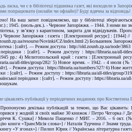
дь ласка, чи є в бібліотеці підшивка газет, які виходили в Запорі
ими попрацювати (онлайн чи офлайн)? Буду вдячна за відповідь!
о! На ваш запит повідомляємо, що у бібліотеці зберігаються
г.) ; 1945. (июль-дек.). - Червоне Запоріжжя. – 1944. З ними ви 
ліотека, у зв’язку з карантином, закрита для відвідувачів. Про
) Червоне Запоріжжя : газета : [Електронний ресурс] : [1944] // 
.zounb.zp.ua/resourse/Novinki/CZ/index.html 2) Большевик Запорожья
отека : [сайт]. — Режим доступа : http://old.zounb.zp.ua/node/3863
 періодики : [сайт]. – Режим доступу : https://libraria.ua/all-t
1945 рр.: 4) Мелитопольский край : газета : [Електронный ресурс]
braria.ua/all-titles/group/282/ 5) Новое время. – 1942. - 4 июля (
йт]. – Режим доступа : https://libraria.ua/numbers/327/ 6) Нове жит
и : [сайт]. – Режим доступу : https://libraria.ua/all-titles/group/
аїнської періодики : [сайт]. – Режим доступу : https://libraria.ua/
пошукам.
 цікавлять публікації у періодичних виданнях про Костянтина І
ропонуємо декілька публікацій за темою, що Вас цікавить: 1
ився у жодній зі своїх майже 30 книжок / Петро Чегорка // День
-річчя К. Сушка] / Микола Пащенко // МИГ. – 2016. – 6 окт. (
цію книги «ТрансМісія слова»] / Наталія Турчина // Знамя труда. 
нигу «У згонах»] / Пилип Юрик // Українська літературна газета.