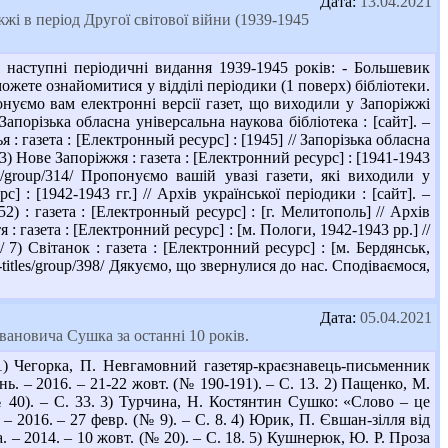
Дата:
13.04.2021
жжі в період Другої світової війни (1939-1945
 наступні періодичні видання 1939-1945 років: - Большевик
зможете ознайомитися у відділі періодики (1 поверх) бібліотеки.
понуємо вам електронні версії газет, що виходили у Запоріжжі
Запорізька обласна універсальна наукова бібліотека : [сайт]. –
 : газета : [Електронный ресурс] : [1945] // Запорізька обласна
 3) Нове Запоріжжя : газета : [Електронний ресурс] : [1941-1943
itles/group/314/ Пропонуємо вашій увазі газети, які виходили у
 : [1942-1943 гг.] // Архів української періодики : [сайт]. –
№ 52) : газета : [Електронный ресурс] : [г. Мелитополь] // Архів
тя : газета : [Електронний ресурс] : [м. Пологи, 1942-1943 рр.] //
319/ 7) Світанок : газета : [Електронний ресурс] : [м. Бердянськ,
all-titles/group/398/ Дякуємо, що звернулися до нас. Сподіваємося,
Дата:
05.04.2021
вановича Сушка за останні 10 років.
) Чегорка, П. Невгамовний газетяр-краєзнавець-письменник
. – 2016. – 21-22 жовт. (№ 190-191). – С. 13. 2) Пащенко, М.
№ 40). – С. 33. 3) Турчина, Н. Костянтин Сушко: «Слово – це
– 2016. – 27 февр. (№ 9). – С. 8. 4) Юрик, П. Євшан-зілля від
 – 2014. – 10 жовт. (№ 20). – С. 18. 5) Кушнерюк, Ю. Р. Проза