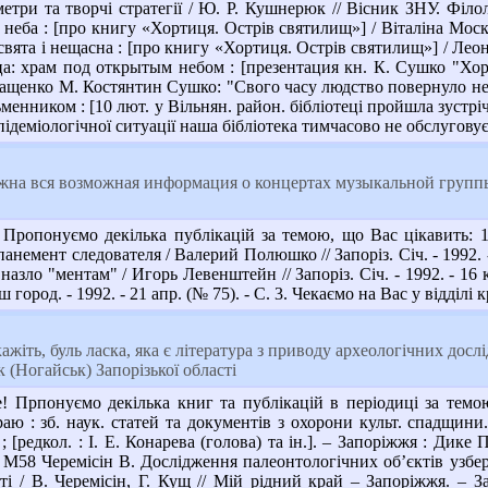
етри та творчі стратегії / Ю. Р. Кушнерюк // Вісник ЗНУ. Філол
а : [про книгу «Хортиця. Острів святилищ»] / Віталіна Московце
ята і нещасна : [про книгу «Хортиця. Острів святилищ»] / Леонід
а: храм под открытым небом : [презентация кн. К. Сушко "Хорт
 Пащенко М. Костянтин Сушко: "Свого часу людство повернуло не туд
енником : [10 лют. у Вільнян. район. бібліотеці пройшла зустріч із 
підеміологічної ситуації наша бібліотека тимчасово не обслуговує 
жна вся возможная информация о концертах музыкальной групп
ропонуємо декілька публікацій за темою, що Вас цікавить: 1
панемент следователя / Валерий Полюшко // Запоріз. Січ. - 1992. 
назло "ментам" / Игорь Левенштейн // Запоріз. Січ. - 1992. - 16 
ород. - 1992. - 21 апр. (№ 75). - С. 3. Чекаємо на Вас у відділі к
ажіть, буль ласка, яка є література з приводу археологічних дос
 (Ногайськ) Запорізької області
рпонуємо декілька книг та публікацій в періодиці за темою,
аю : зб. наук. статей та документів з охорони культ. спадщини.
[редкол. : І. Е. Конарева (голова) та ін.]. – Запоріжжя : Дике По
) М58 Черемісін В. Дослідження палеонтологічних об’єктів узб
сті / В. Черемісін, Г. Кущ // Мій рідний край – Запоріжжя. – З