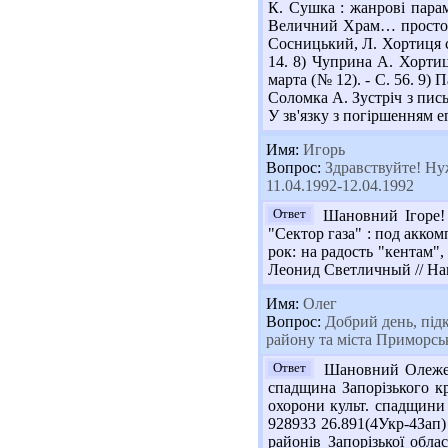
К. Сушка : жанрові парам
Величний Храм… просто неб
Сосницький, Л. Хортиця св
14. 8) Чуприна А. Хортиц
марта (№ 12). - С. 56. 9)
Соломка А. Зустріч з письм
У зв'язку з погіршенням е
Имя:
Игорь
Вопрос:
Здравствуйте! Ну
11.04.1992-12.04.1992
Ответ
Шановний Ігоре! П
"Сектор газа" : под акком
рок: на радость "кентам", 
Леонид Светличный // Наш г
Имя:
Олег
Вопрос:
Добрий день, підк
району та міста Приморськ
Ответ
Шановний Олеже! П
спадщина Запорізького кр
охорони культ. спадщини ; 
928933 26.891(4Укр-4Зап
районів Запорізької обла