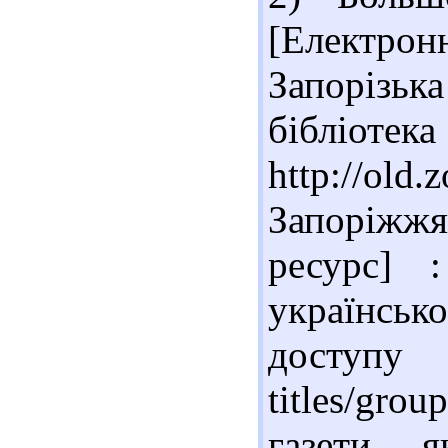
[Електро
Запорізька
бібліотек
http://old
Запоріжж
ресурс] 
українсько
доступу 
titles/gro
газети, 