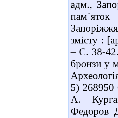
адм., Запо
пам`яток
Запоріжжя 
змісту : [
– С. 38-42
бронзи у м
Археологія
5) 268950
А. Кург
Федоров–