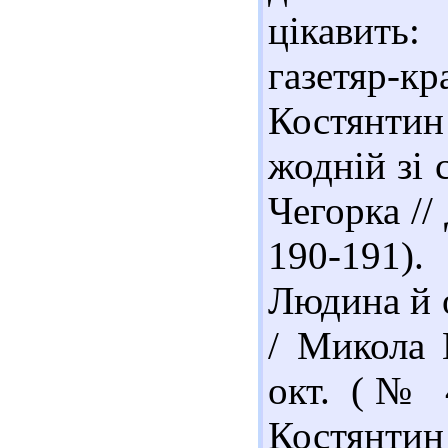
цікавить:
газетяр-к
Костянти
жодній зі 
Чегорка //
190-191)
Людина й о
/ Микола 
окт. (№ 4
Костянтин