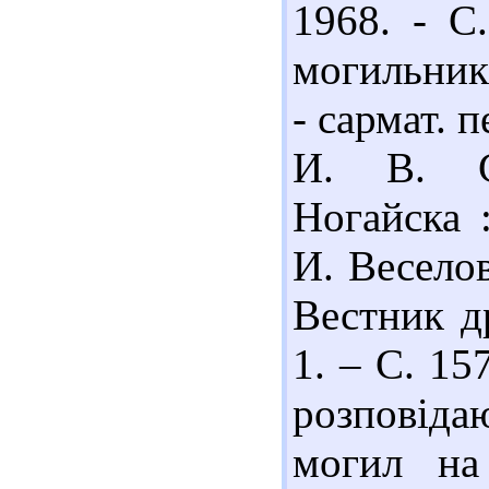
1968. - С
могильник
- сармат. п
И. В. С
Ногайска 
И. Веселов
Вестник д
1. – С. 15
розповід
могил на