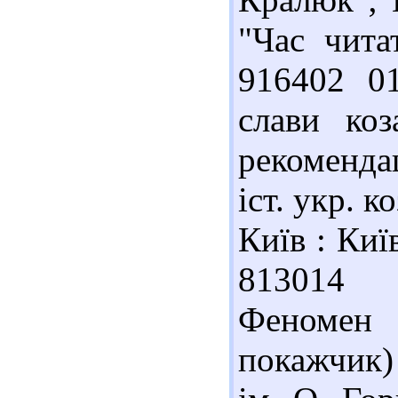
"Час чита
916402 01
слави коз
рекоменда
іст. укр. к
Київ : Киї
813014 9
Феномен с
покажчик)