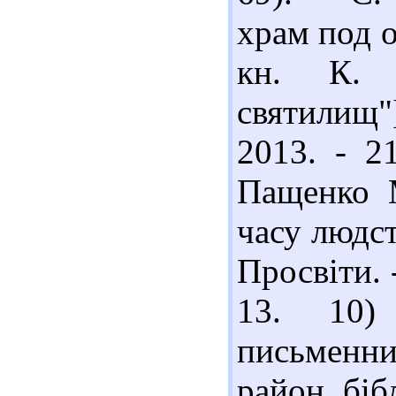
храм под 
кн. К. 
святилищ"
2013. - 2
Пащенко 
часу людст
Просвіти. -
13. 10)
письменн
район. біб