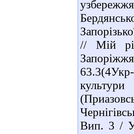
узбережж
Бердянськ
Запорізько
// Мій р
Запоріжжя,
63.3(4Укр-
культур
(Приазо
Чернігівс
Вип. 3 / У