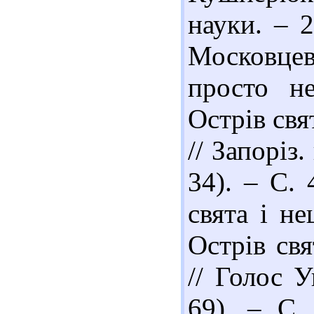
науки. – 
Московц
просто н
Острів свя
// Запоріз
34). – С.
свята і н
Острів св
// Голос У
69). – С.