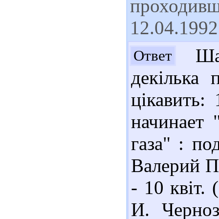
проходивш
12.04.1992
Шан
Ответ
декілька 
цікавить:
начинает 
газа" : по
Валерий По
- 10 квіт.
И. Черноз