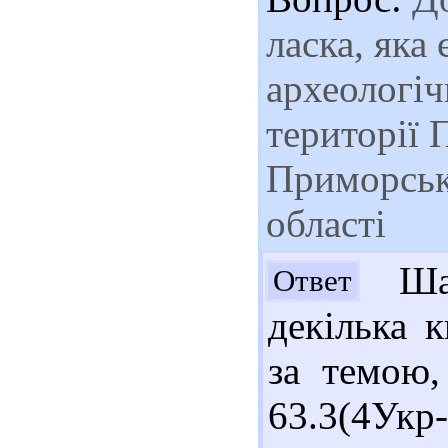
ласка, яка 
археологіч
території 
Приморськ 
області
Шан
Ответ
декілька к
за темою,
63.3(4Укр