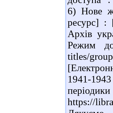
6) Нове ж
ресурс] : 
Архів укра
Режим дост
titles/gro
[Електрон
1941-1943
періодики
https://libr