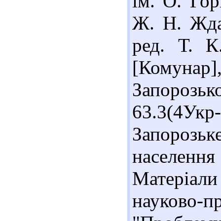
ім. О. Гор
Ж. Н. Жда
ред. Т. К
[Комунар],
Запорозь
63.3(4Укр
Запорозьке
населення
Матеріал
науково