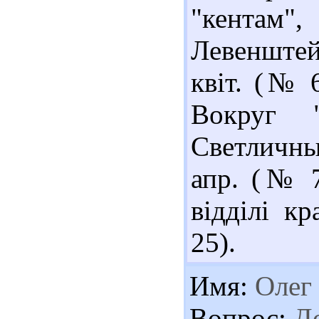
"кентам"
Левенштейн
квіт. (№ 6
Вокруг 
Светличны
апр. (№ 7
відділі кр
25).
Имя:
Олег
Вопрос:
До