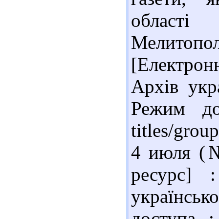
област
Мелитоп
[Електронн
Архів укра
Режим дост
titles/grou
4 июля (№
ресурс] 
українсько
доступа : 