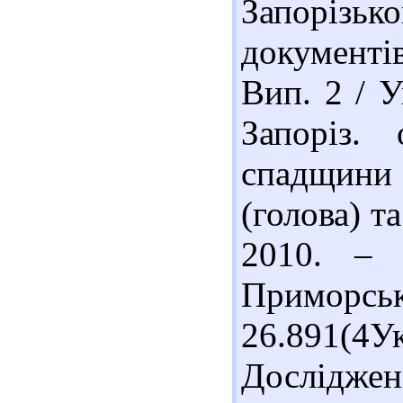
Запорізько
документі
Вип. 2 / 
Запоріз.
спадщини 
(голова) т
2010. – 
Приморсь
26.891(4
Досліджен