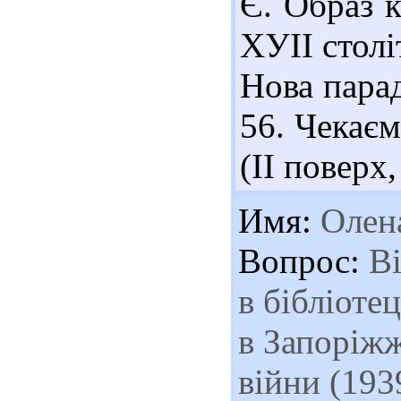
Є. Образ к
ХУІІ столі
Нова парад
56. Чекаєм
(ІІ поверх,
Имя:
Олен
Вопрос:
Ві
в бібліоте
в Запоріжж
війни (193