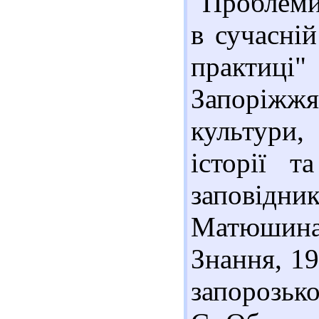
"Проблеми 
в сучасній
практиці
Запоріжж
культури,
історії т
заповідни
Матюшин
Знання, 19
запорозько