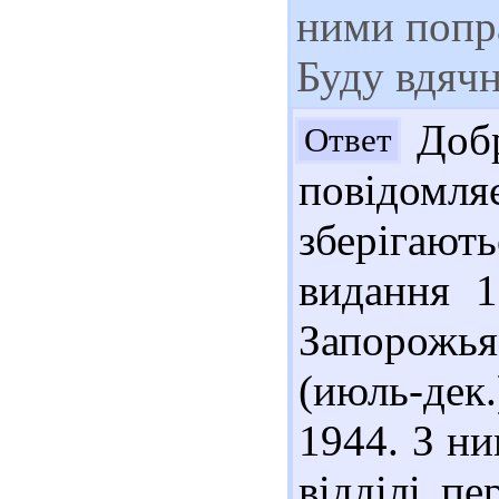
ними попр
Буду вдячн
Добр
Ответ
повідом
зберігаю
видання 1
Запорожья
(июль-дек
1944. З н
відділі пе