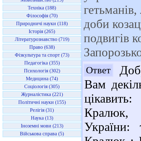
гетьманів,
Техніка (188)
Філософія (70)
доби козац
Природничі науки (118)
Історія (265)
подвигів к
Літературознавство (719)
Право (638)
Запорозько
Фізкультура та спорт (73)
Педагогіка (355)
Добр
Ответ
Психологія (302)
Медицина (74)
Вам декіл
Соціологія (305)
Журналістика (221)
цікавить:
Політичні науки (155)
Кралюк, 
Релігія (31)
Наука (13)
України:
Іноземні мови (213)
Військова справа (5)
Кралюк ; 