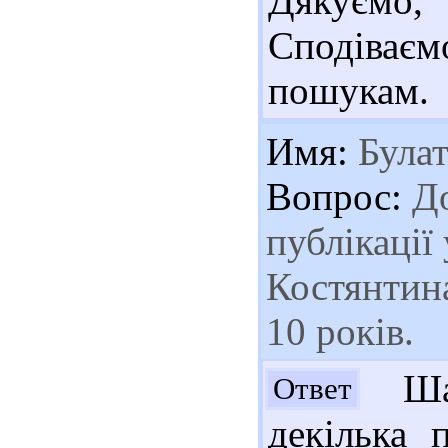
Дякуємо
Сподіваєм
пошукам.
Имя:
Булат
Вопрос:
До
публікації
Костянтина
10 років.
Шан
Ответ
декілька 