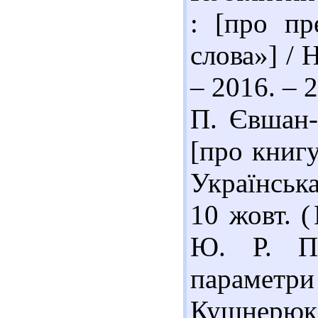
: [про пр
слова»] / 
– 2016. – 
П. Євшан-
[про книг
Українська
10 жовт. 
Ю. Р. П
параметри
Кушнерюк 