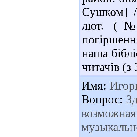
Сушком] //
лют. (№ 
погіршенн
наша біблі
читачів (з 
Имя:
Игор
Вопрос:
Зд
возможная
музыкальн