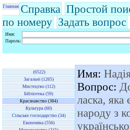
Справка
Простой пои
Главная
по номеру
Задать вопрос
Имя:
Пароль:
Имя:
Наді
(6522)
Загальні (1265)
Вопрос:
До
Мистецтво (112)
Бібліотека (59)
ласка, яка 
Краєзнавство (384)
Культура (60)
народу з к
Сільське господарство (34)
українсько
Економіка (556)
Мовознавство (215)