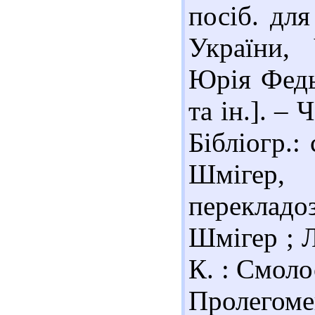
посіб. для
України, 
Юрія Федь
та ін.]. – 
Бібліогр.:
Шмігер, 
перекладо
Шмігер ; Л
К. : Смоло
Пролегомен