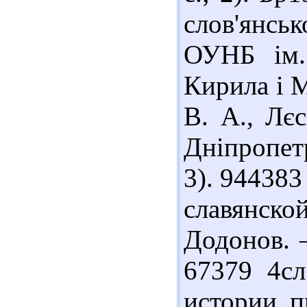
слов'янськ
ОУНБ ім. 
Кирила і М
В. А., Лєс
Дніпропетр
3). 94438
славянск
Додонов. –
67379 4с
истории п