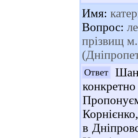
Имя:
катер
Вопрос:
ле
прізвищ м
(Дніпропет
Шано
Ответ
конкрет
Пропонує
Корнієнко,
в Дніпровс