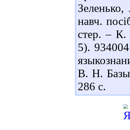
Зеленько, 
навч. посіб
стер. – К.
5). 93400
языкознан
В. Н. Базы
286 с.