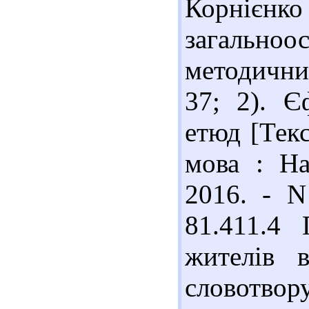
Корнієнко
загально
методичний
37; 2). Є
етюд [Текс
мова : На
2016. - N
81.411.4
жителів в
словотв