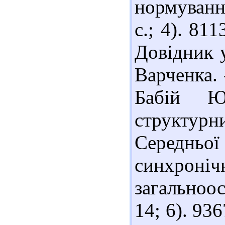
нормування
с.; 4). 81
Довідник у
Варченка. -
Бабій Ю.
структур
Середн
синхроні
загальноос
14; 6). 93