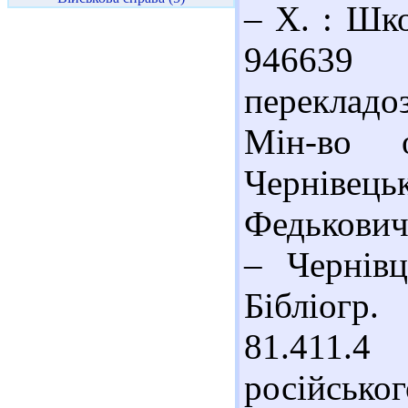
– Х. : Шко
94663
перекладо
Мін-во 
Чернівец
Федьковича
– Чернівц
Бібліогр.
81.411.4
російськог