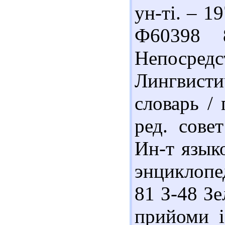
ун-ті. – 19
Ф60398 
Непосредс
Лингвист
словарь / 
ред. сове
Ин-т язык
энциклопед
81 З-48 Зе
прийоми і