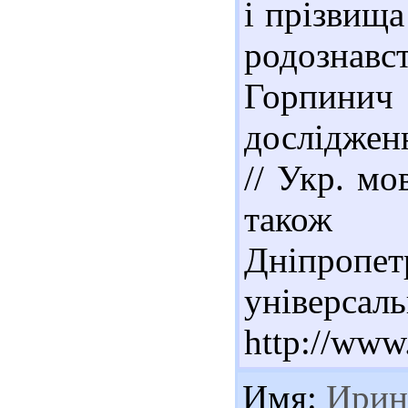
і прізвища
родознавств
Горпини
досліджен
// Укр. мо
також 
Дніпро
універсал
http://www.
Имя:
Ирин