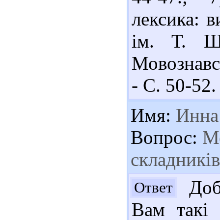
лексика: в
ім. Т. Ше
Мовознавст
- С. 50-52.
Имя:
Инна
Вопрос:
Ме
складників
Добр
Ответ
Вам такі 