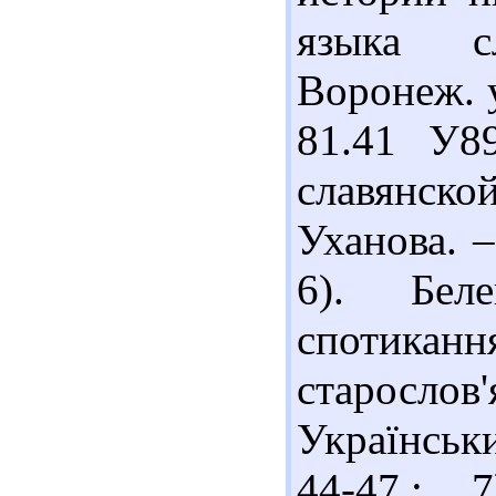
языка с
Воронеж. у
81.41 У8
славянск
Уханова. –
6). Бел
спотика
старосло
Українськи
44-47.; 