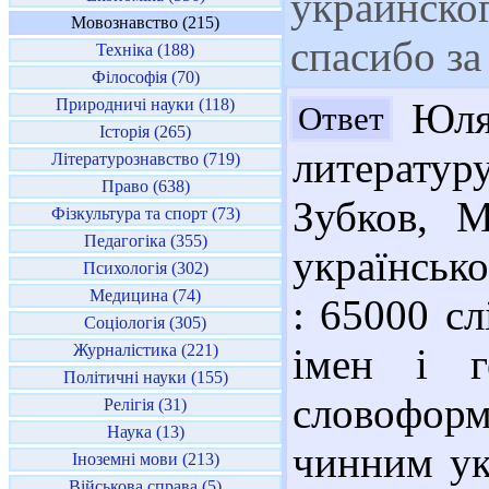
украинског
Мовознавство (215)
спасибо з
Техніка (188)
Філософія (70)
Природничі науки (118)
Юля,
Ответ
Історія (265)
литератур
Літературознавство (719)
Право (638)
Зубков, М
Фізкультура та спорт (73)
Педагогіка (355)
українськ
Психологія (302)
Медицина (74)
: 65000 сл
Соціологія (305)
Журналістика (221)
імен і г
Політичні науки (155)
словоформ
Релігія (31)
Наука (13)
чинним ук
Іноземні мови (213)
Військова справа (5)