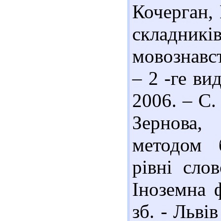
Кочерган,
складникі
мовознавст
– 2 -ге вид
2006. – С.
Зернова,
методом 
рівні сло
Іноземна ф
зб. - Льві