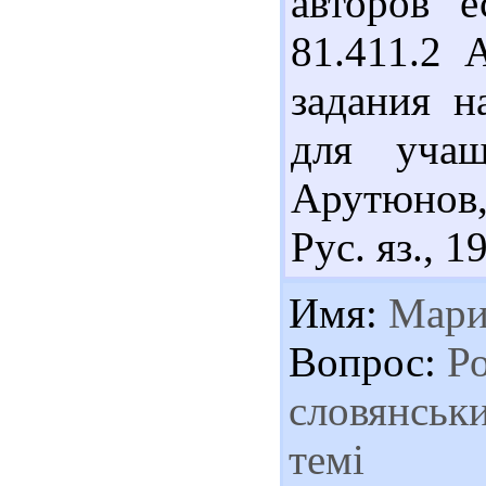
авторов е
81.411.2 
задания н
для учащ
Арутюнов,
Рус. яз., 1
Имя:
Мари
Вопрос:
Ро
словянськи
темі