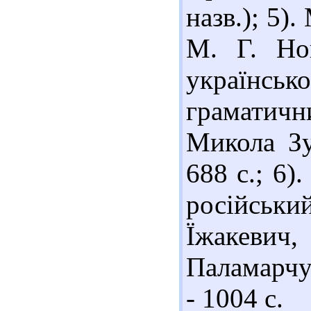
назв.); 5)
М. Г. Нов
українсь
граматичн
Микола Зу
688 с.; 6)
російськ
Їжакеви
Паламарчук
- 1004 с.