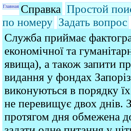
Справка
Простой пои
Главная
по номеру
Задать вопрос
Служба приймає фактогра
економічної та гуманітарн
явища), а також запити п
видання у фондах Запорі
виконуються в порядку їх
не перевищує двох днів. З
протягом дня обмежена до
задати одне питання у чі