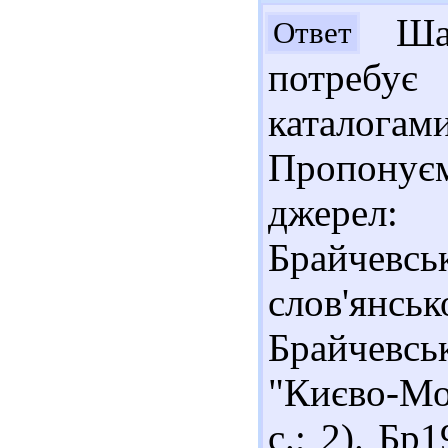
Шан
Ответ
потребу
каталогам
Пропонує
джерел
Брайче
слов'ян
Брайчевс
"Києво-Мо
с.; 2). Бр