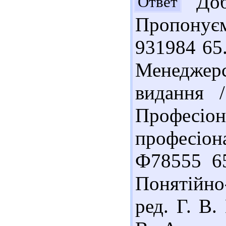
Добр
Ответ
Пропонує
931984 65.
Менеджерс
видання 
Професіон
професіона
Ф78555 6
Понятійно
ред. Г. В.