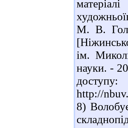
матеріа
художньої
М. В. Гол
[Ніжинськ
ім. Микол
науки. - 20
доступу:
http://nbu
8) Волобу
складнопі