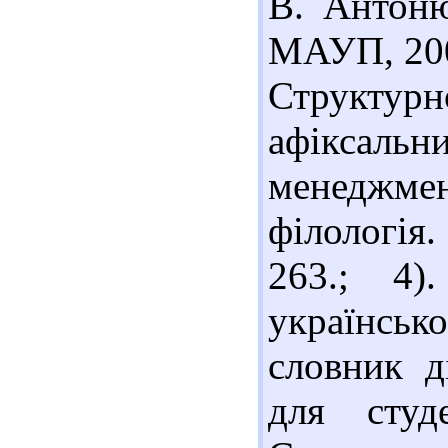
В. Антоню
МАУП, 2007
Структур
афіксальн
менеджмен
філологія.
263.; 4
українсь
словник д
для студ