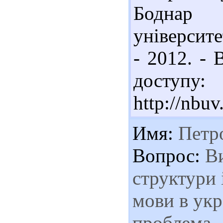
Боднар 
університе
- 2012. - 
доступу:
http://nbu
Имя:
Петр
Вопрос:
Ви
структури 
мови в укр
проблема