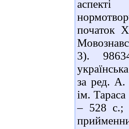
аспекті
нормотвор
початок Х
Мовознавст
3). 9863
українська
за ред. А.
ім. Тараса
– 528 с.;
прийменн