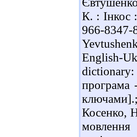
Євтушенко Л
К. : Інкос 
966-8347-8
Yevtushen
English-
dictionar
програма 
ключами]
Косенко, Н
мовлення