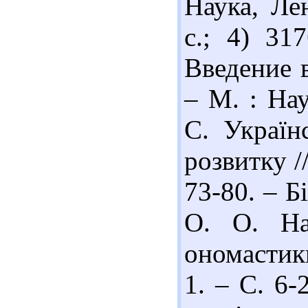
Наука, Ле
с.; 4) 31
Введение 
– М. : Нау
С. Україн
розвитку /
73-80. – Бі
О. О. На
ономастики
1. – С. 6-