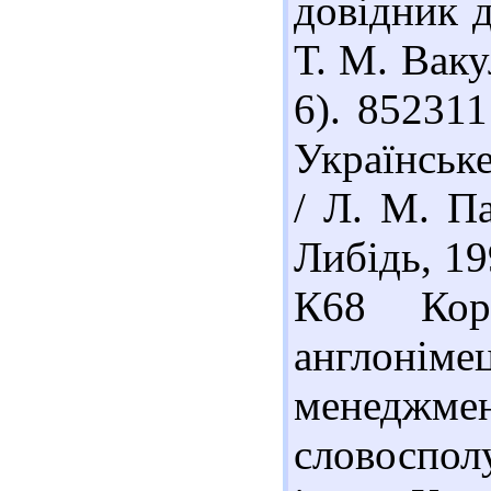
довідник д
Т. М. Ваку
6). 85231
Українське
/ Л. М. Па
Либідь, 19
К68 Коро
англоніме
менеджме
словосполу