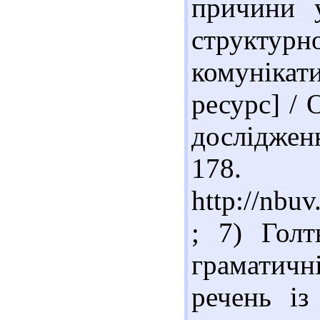
причини 
структурн
комунікат
ресурс] / 
дослідженн
178. 
http://nb
; 7) Голт
граматичн
речень із