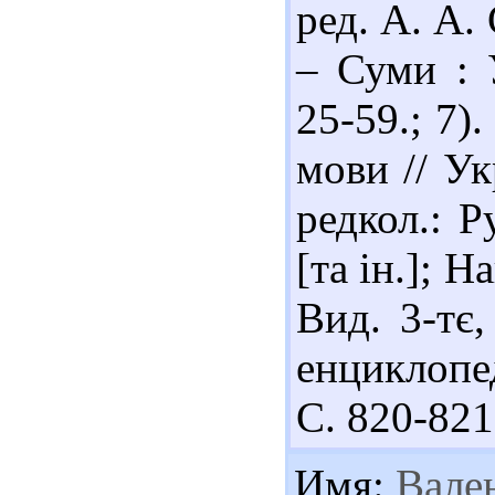
ред. А. А. 
– Суми : У
25-59.; 7)
мови // Ук
редкол.: Р
[та ін.]; Н
Вид. 3-тє,
енциклопе
С. 820-821
Имя:
Вален