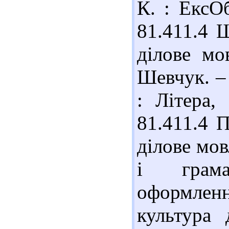
К. : ЕксОб
81.411.4 
ділове мо
Шевчук. – 
: Літера,
81.411.4 
ділове мов
і грама
оформлен
культура 