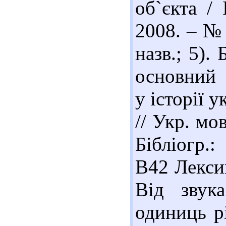
об`єкта / 
2008. – № 
назв.; 5).
основний 
у історії 
// Укр. мо
Бібліогр.:
В42 Лексик
Від звук
одиниць рі