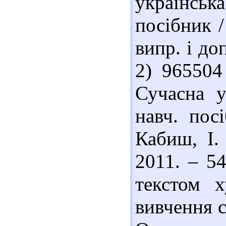
українськ
посібник /
випр. і доп
2) 965504
Сучасна у
навч. пос
Кабиш, І.
2011. – 54
текстом 
вивчення с