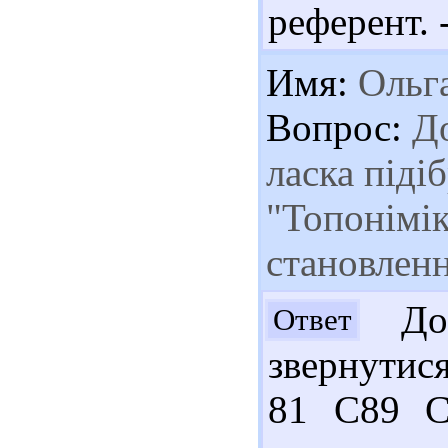
референт. -
Имя:
Ольг
Вопрос:
До
ласка піді
"Топонімік
становлен
Доб
Ответ
звернутис
81 С89 С