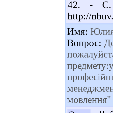
42. - С.
http://nbu
Имя:
Юлия
Вопрос:
До
пожалуйста
предмету:у
професійн
менеджмен
мовлення"