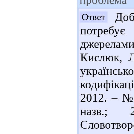
Добр
Ответ
потребу
джерелами
Кислюк, Л
українськ
кодифікаці
2012. – № 
назв.; 
Словотво