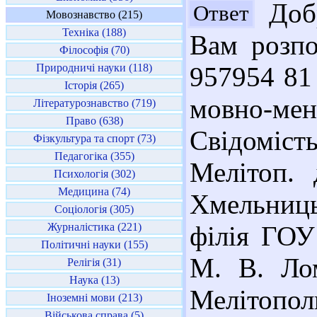
Добр
Ответ
Мовознавство (215)
Техніка (188)
Вам розпо
Філософія (70)
Природничі науки (118)
957954 81
Історія (265)
мовно-ме
Літературознавство (719)
Право (638)
Свідомість
Фізкультура та спорт (73)
Педагогіка (355)
Мелітоп. 
Психологія (302)
Медицина (74)
Хмельниць
Соціологія (305)
Журналістика (221)
філія ГОУ
Політичні науки (155)
М. В. Лом
Релігія (31)
Наука (13)
Мелітопол
Іноземні мови (213)
Військова справа (5)