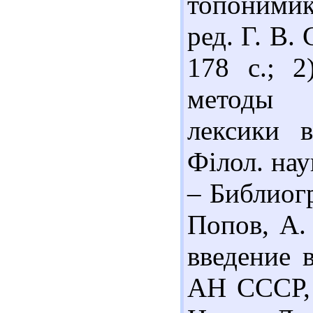
топонимик
ред. Г. В.
178 с.; 
методы 
лексики в
Філол. нау
– Библиогр
Попов, А.
введение 
АН СССР, 