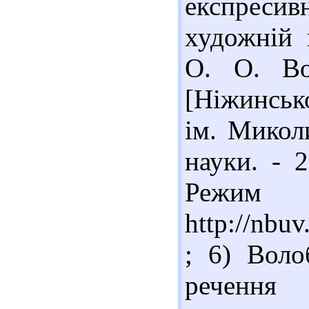
експресив
художній 
О. О. Во
[Ніжинськ
ім. Миколи
науки. - 2
Реж
http://nbu
; 6) Воло
речення 