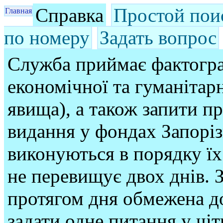
Справка
Простой пои
Главная
по номеру
Задать вопрос
Служба приймає фактогра
економічної та гуманітарн
явища), а також запити п
видання у фондах Запорі
виконуються в порядку їх
не перевищує двох днів. З
протягом дня обмежена до
задати одне питання у чі