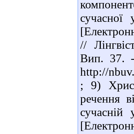
компонен
сучасної 
[Електрон
// Лінгві
Вип. 37. 
http://nb
; 9) Хрис
речення ві
сучасній 
[Електронн