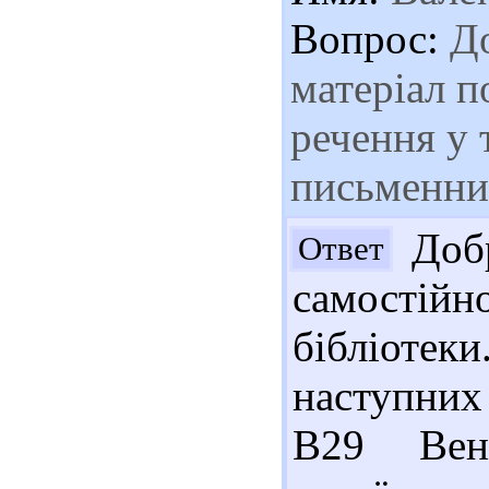
Вопрос:
До
матеріал п
речення у 
письменник
Добр
Ответ
самостій
бібліоте
наступних
В29 Вен