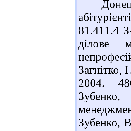
– Донец
абітурієнт
81.411.4 З
ділове 
непрофес
Загнітко, 
2004. – 48
Зубенко
менеджме
Зубенко, В