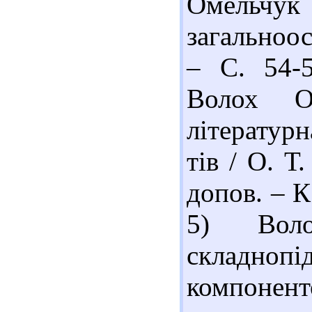
Омельчук 
загальноос
– С. 54-5
Волох О
літературн
тів / О. Т
допов. – К
5) Вол
складнопі
компоне