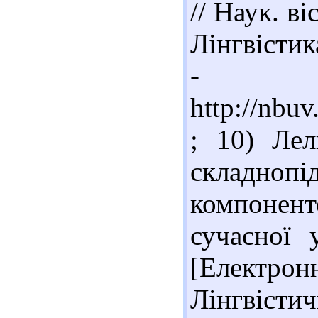
// Наук. ві
Лінгвістика
- Ре
http://nb
; 10) Ле
складнопі
компонен
сучасної 
[Електрон
Лінгвістич