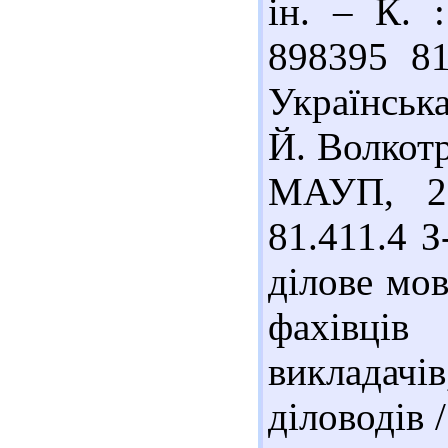
ін. – К. 
898395 81
Українська
Й. Волкотр
МАУП, 20
81.411.4 З
ділове мов
фахівців
викладачі
діловодів /