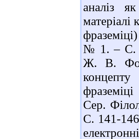
аналіз як
матеріалі
фраземіці)
№ 1. – С. 
Ж. В. Фо
концепт
фраземіці 
Сер. Філол
С. 141-146
електрон