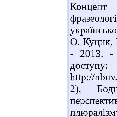
Концепт
фразеологі
українсько
О. Куцик, 
- 2013. 
доступу:
http://nbu
2). Бод
перспект
плюралізм