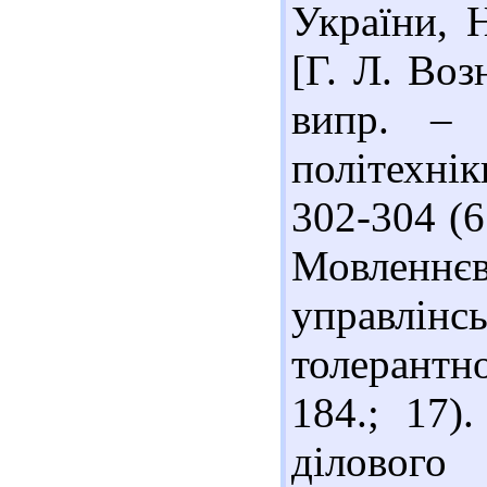
України, Н
[Г. Л. Воз
випр. – 
політехніки
302-304 (6
Мовленн
управлінс
толерантно
184.; 17)
ділового