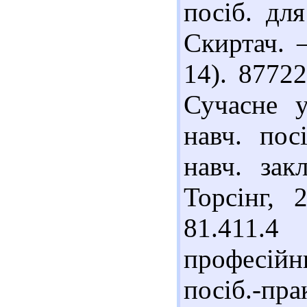
посіб. для
Скиртач. 
14). 87722
Сучасне у
навч. пос
навч. зак
Торсінг, 
81.411.4
професій
посіб.-пр