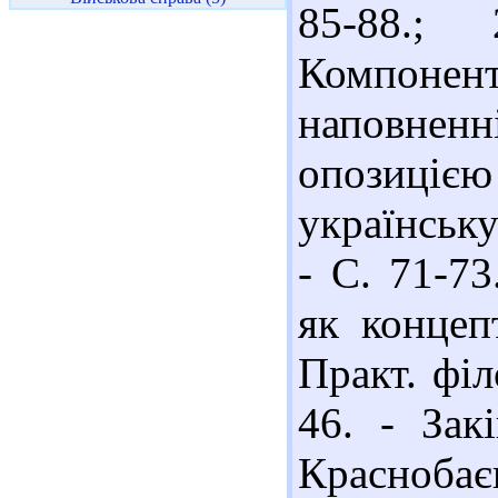
85-88.;
Компонен
наповненні
опозицією
українську
- С. 71-73
як концепт
Практ. філ
46. - Зак
Краснобає