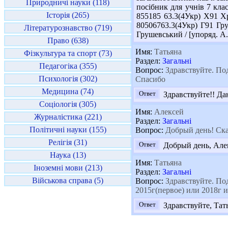
Природничі науки (118)
посібник для учнів 7 кла
Історія (265)
855185 63.3(4Укр) Х91 Хре
80506763.3(4Укр) Г91 Гр
Літературознавство (719)
Грушевський / [упоряд. А. Ф
Право (638)
Имя:
Татьяна
Фізкультура та спорт (73)
Раздел:
Загальні
Педагогіка (355)
Вопрос:
Здравствуйте. По
Психологія (302)
Спасибо
Медицина (74)
Ответ
Здравствуйте!! Дан
Соціологія (305)
Имя:
Алексей
Журналістика (221)
Раздел:
Загальні
Політичні науки (155)
Вопрос:
Добрый день! Скаж
Релігія (31)
Ответ
Добрый день, Алек
Наука (13)
Имя:
Татьяна
Іноземні мови (213)
Раздел:
Загальні
Військова справа (5)
Вопрос:
Здравствуйте. По
2015г(первое) или 2018г 
Ответ
Здравствуйте, Тат