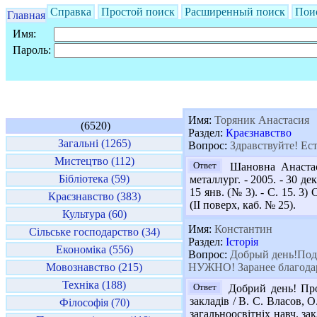
Справка
Простой поиск
Расширенный поиск
Пои
Главная
Имя:
Пароль:
Имя:
Торяник Анастасия
(6520)
Раздел:
Краєзнавство
Загальні (1265)
Вопрос:
Здравствуйте! Ест
Мистецтво (112)
Ответ
Шановна Анастасі
Бібліотека (59)
металлург. - 2005. - 30 д
15 янв. (№ 3). - С. 15. 3)
Краєзнавство (383)
(ІІ поверх, каб. № 25).
Культура (60)
Имя:
Константин
Сільське господарство (34)
Раздел:
Історія
Економіка (556)
Вопрос:
Добрый день!Подс
Мовознавство (215)
НУЖНО! Заранее благода
Техніка (188)
Ответ
Добрий день! Проп
закладів / В. С. Власов, О
Філософія (70)
загальноосвітніх навч. зак