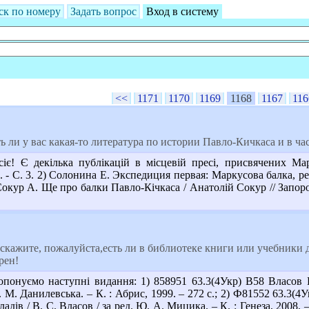
ск по номеру
Задать вопрос
Вход в систему
<<
1171
1170
1169
1168
1167
116
ь ли у вас какая-то литература по истории Павло-Кичкаса и в ча
є! Є декілька публікацій в місцевій пресі, присвячених Мар
ек. - С. 3. 2) Солонина Е. Экспедиция первая: Маркусова балка, р
 Сокур А. Ще про балки Павло-Кічкаса / Анатолій Сокур // Запороз
кажите, пожалуйста,есть ли в библиотеке книги или учебники 
рен!
онуємо наступні видання: 1) 858951 63.3(4Укр) В58 Власов В.
. М. Данилевська. – К. : Абрис, 1999. – 272 с.; 2) Ф81552 63.3(4
ладів / В. С. Власов / за ред. Ю. А. Мицика. – К. : Генеза, 2008. 