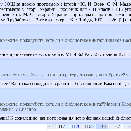
су ЗОШ за новою програмою з історії / Ю. Й. Вовк, С. М. Мадзей
стоматія з історії України : посібник для 7-11 класів СШ / упоряд
ушевський, М. С. Історія України : приладжена до програми ви
. Трубайчук]. – 2-ге вид., стер. – К. : Либідь, 1992. – 226, [2] с. 
дскажите, пожалуйста, есть ли в библиотеке книга:"Ливанов Ва
ное произведение есть в книге: М114562 Р2 Л55 Ливанов В. Б. Леге
ите, если я сейчас заказал литературу, то смогу ли забрать её у
сей! Ваш заказ находится в работе. О выполнении Вам сообщат 
дскажите, пожалуйста, есть ли в библиотеке книга:"Марвин Ка
издания"? Спасибо
ьяна! К сожалению, данного издания нет в фондах нашей библио
<<
1171
1170
1169
1168
1167
116