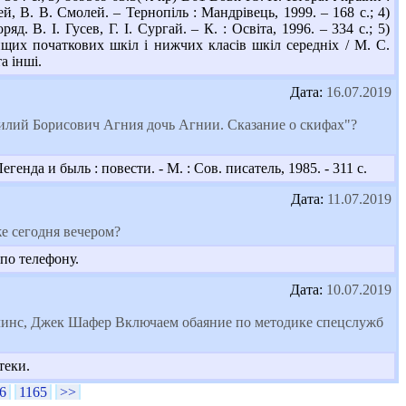
, В. В. Смолей. – Тернопіль : Мандрівець, 1999. – 168 с.; 4)
. В. І. Гусев, Г. І. Сургай. – К. : Освіта, 1996. – 334 с.; 5)
щих початкових шкіл і нижчих класів шкіл середніх / М. С.
та інші.
Дата:
16.07.2019
силий Борисович Агния дочь Агнии. Сказание о скифах"?
нда и быль : повести. - М. : Сов. писатель, 1985. - 311 с.
Дата:
11.07.2019
же сегодня вечером?
по телефону.
Дата:
10.07.2019
рлинс, Джек Шафер Включаем обаяние по методике спецслужб
теки.
6
1165
>>