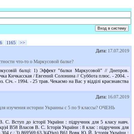
6
1165
>>
Дата:
17.07.2019
стности что-то о Маркусовой балке?
кусовій балці: 1) Эффект "балки Маркусовой" // Днепров.
ечка Кичкасская / Евгений Солонина // Суббота плюс. - 2004. -
. Січ. - 1994. - 25 трав. Чекаємо на Вас у відділі краєзнавства
Дата:
16.07.2019
для изучения истории Украины с 5 по 9 классы? ОЧЕНЬ
 С. Вступ до історії України : підручник для 5 класу навч.
Укр)4 В58 Власов В. С. Історія України : 8 клас : підручник для
– 304 с.; 3) 869569 63.3(4Укр) В61 Вовк Ю. Й. Історія України :