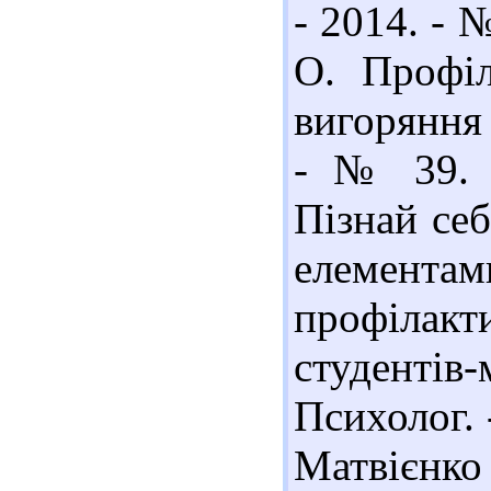
- 2014. - 
О. Профіл
вигоряння 
- № 39. 
Пізнай себ
елемента
профілакт
студентів-
Психолог. -
Матвієн