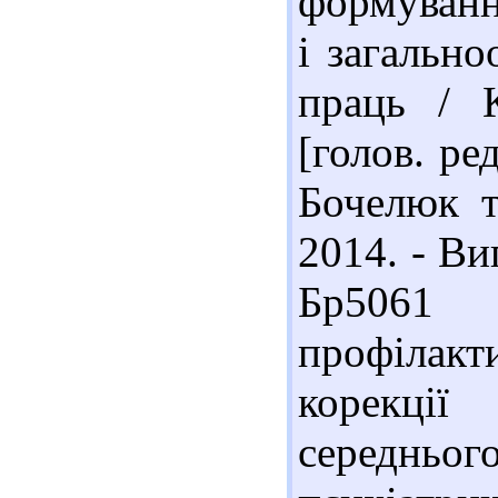
формуванн
і загально
праць / 
[голов. ре
Бочелюк т
2014. - Ви
Бр5061
профілак
корекції
середнь