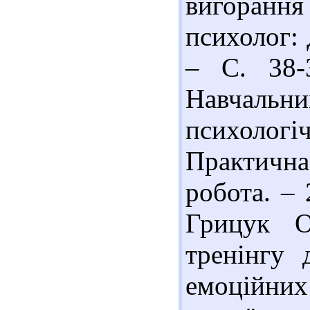
вигоранн
психолог: 
– С. 38-
Навчаль
психоло
Практичн
робота. – 
Грицук О
тренінгу 
емоційних