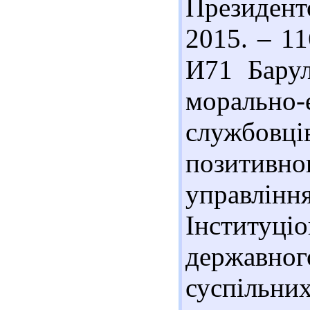
Президент
2015. – 11
И71 Барул
морально
службовц
позитив
управлі
Інститу
державног
суспільни