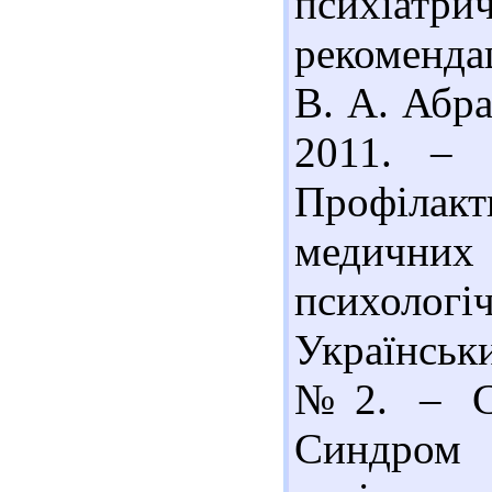
психіат
рекомендац
В. А. Абрам
2011. – 
Профілак
медични
психоло
Українськ
№2. – С.
Синдром