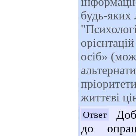
інформацію
будь-яких 
"Психологі
орієнтаці
осіб» (мож
альтернати
пріоритети
життєві цін
Добр
Ответ
до опрац