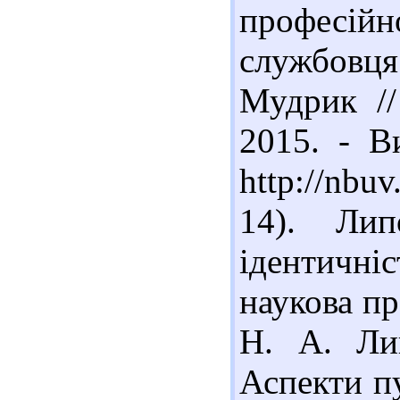
професійн
службовця
Мудрик //
2015. - В
http://nbu
14). Лип
ідентичні
наукова пр
Н. А. Ли
Аспекти пу