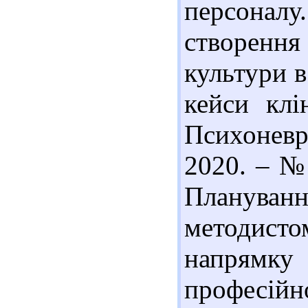
персона
створення
культури в
кейси кл
Психоневр
2020. – № 
Планува
методисто
напрямку 
професійно