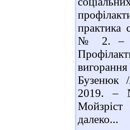
соціальни
профілакт
практика с
№ 2. – С
Профілак
вигорання 
Бузенюк /
2019. – 
Мойзріст
далеко...