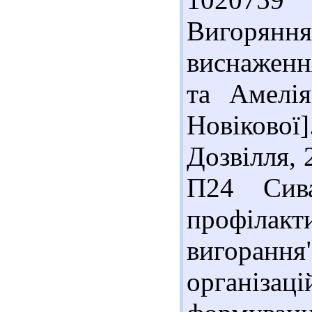
Вигорянн
виснаженн
та Амелія
Новіково
Дозвілля, 
П24 Сив
профілакт
вигоранн
організаці