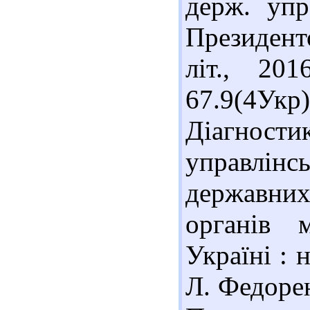
держ. упр
Президенто
літ., 20
67.9(4У
Діагности
управлінс
державни
органів 
Україні : 
Л. Федорен