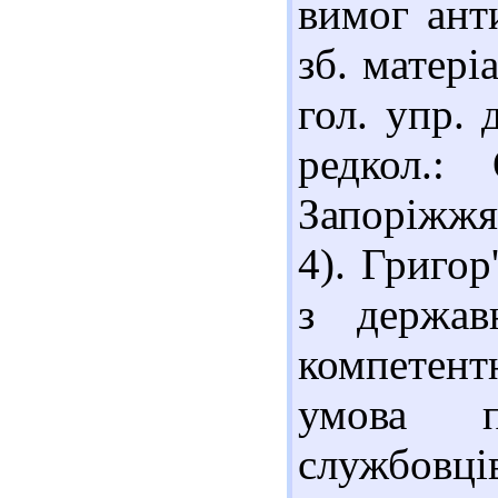
вимог ант
зб. матері
гол. упр. 
редкол.:
Запоріжжя 
4). Григор
з держав
компетент
умова пр
службовці