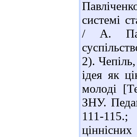
Павліченк
системі ст
/ А. Пав
суспільств
2). Чепіль
ідея як ці
молоді [Т
ЗНУ. Педаг
111-115.
ціннісних