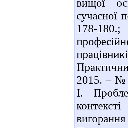
вищої ос
сучасної п
178-180.;
професійн
працівник
Практични
2015. – № 
І. Пробл
контекст
вигоранн