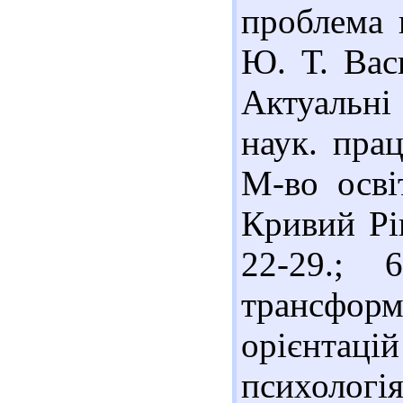
проблема ц
Ю. Т. Вас
Актуальні
наук. прац
М-во осві
Кривий Ріг
22-29.; 
трансфор
орієнтацій
психологія.