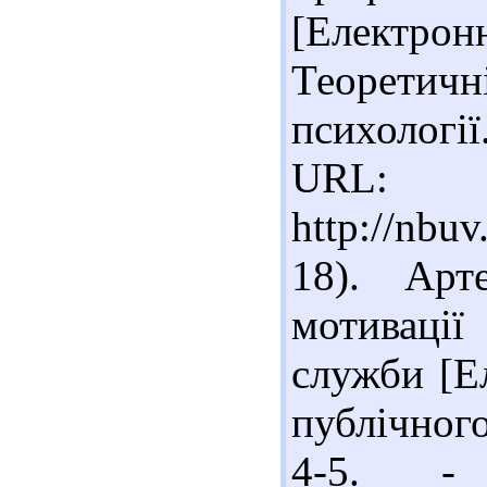
[Електрон
Теоретич
психології
URL:
http://nbu
18). Арт
мотивації
служби [Е
публічного
4-5. 