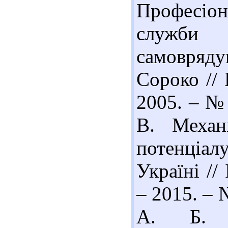
Професіон
служби
самовряду
Сороко // 
2005. – № 
В. Механ
потенціа
Україні //
– 2015. – 
А. Б. П