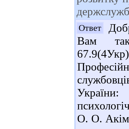
держслужб
Добр
Ответ
Вам так
67.9(4У
Професій
службовц
України
психологіч
О. О. Акім