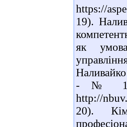
https://asp
19). Нали
компетент
як умова
управління
Наливайко 
- № 1. 
http://nbu
20). Кі
професіон