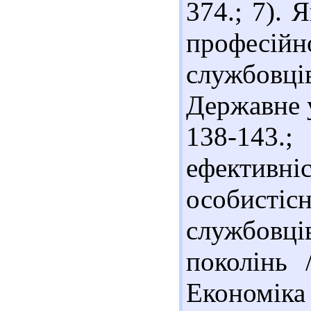
374.; 7). 
професій
службовців
Державне у
138-143.;
ефектив
особисті
службовці
поколінь 
Економіка 