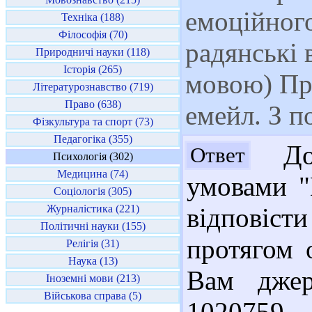
емоційного
Техніка (188)
Філософія (70)
радянські 
Природничі науки (118)
Історія (265)
мовою) Пр
Літературознавство (719)
Право (638)
емейл. З 
Фізкультура та спорт (73)
Педагогіка (355)
Доб
Ответ
Психологія (302)
Медицина (74)
умовами "
Соціологія (305)
Журналістика (221)
відповіст
Політичні науки (155)
протягом 
Релігія (31)
Наука (13)
Вам джер
Іноземні мови (213)
Військова справа (5)
1020759 