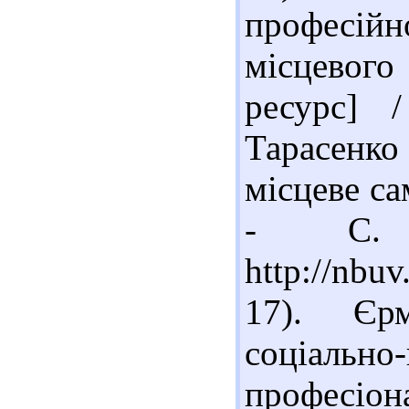
професійн
місцевого
ресурс] 
Тарасенко
місцеве са
- С. 
http://nbu
17). Єр
соціаль
професіон