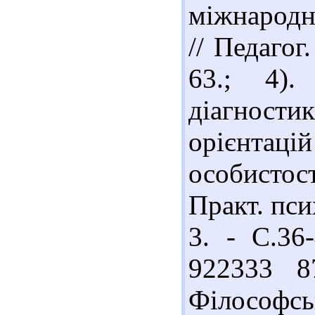
міжнародн
// Педагог
63.; 4).
діагност
орієнтаці
особистос
Практ. пси
3. - С.36-
922333 8
Філософс