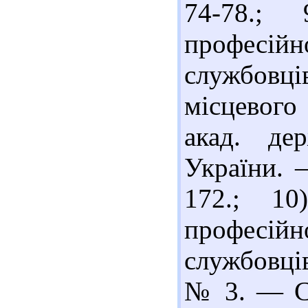
74-78.; 
професій
службовц
місцевого
акад. де
України. 
172.; 1
професій
службовці
№ 3. — С.