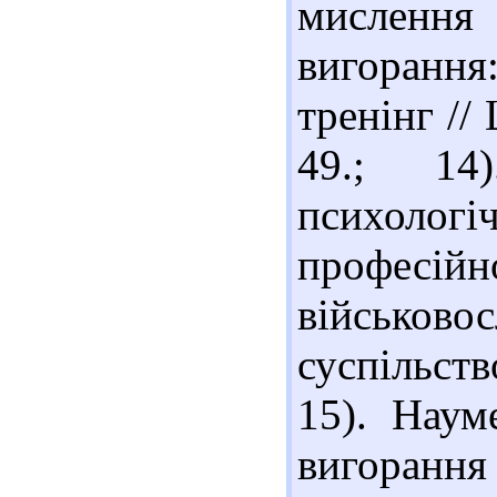
мисленн
вигоранн
тренінг //
49.; 14
психол
профе
військово
суспільств
15). Наум
вигоранн