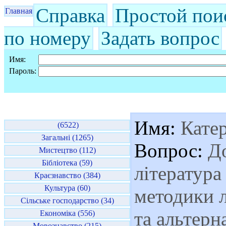
Справка
Простой пои
Главная
по номеру
Задать вопрос
Имя:
Пароль:
Имя:
Кате
(6522)
Загальні (1265)
Вопрос:
До
Мистецтво (112)
Бібліотека (59)
література
Краєзнавство (384)
Культура (60)
методики л
Сільське господарство (34)
та альтерн
Економіка (556)
Мовознавство (215)