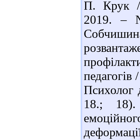
П. Крук /
2019. – 
Собчишин
розвант
профілак
педагогів 
Психолог д
18.; 18)
емоційног
деформації