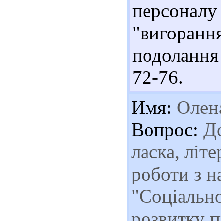
персоналу
"вигоран
подолання 
72-76.
Имя:
Олен
Вопрос:
До
ласка, літ
роботи з н
"Соціальн
розвитку п