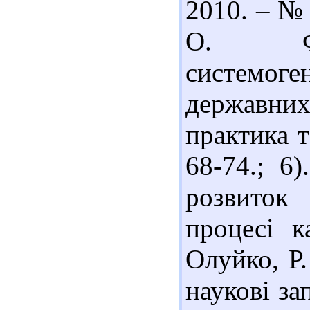
2010. – № 
О. Фун
системоге
державних
практика т
68-74.; 6
розвиток
процесі к
Олуйко, Р.
наукові за