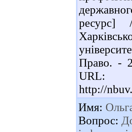
державно
ресурс]
Харків
університе
Право. - 2
URL:
http://nb
Имя:
Ольг
Вопрос:
До