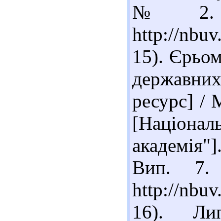
№ 2. 
http://nbu
15). Єрьом
державни
ресурс] / 
[Націонал
академія"].
Вип. 7.
http://nbu
16). Ли