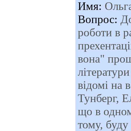
Имя:
Ольг
Вопрос:
До
роботи в р
прехентаці
вона" прош
літератури
відомі на 
Тунберг, Е
що в одном
тому, буду