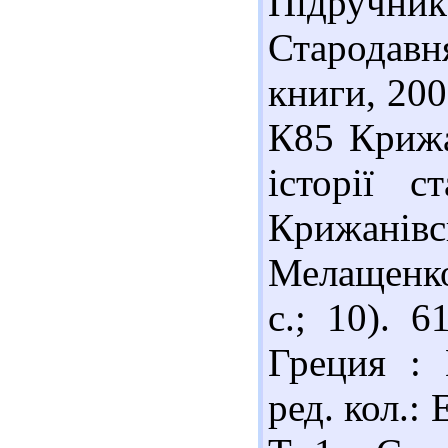
Підручник 
Стародавн
книги, 200
К85 Крижа
історії с
Крижанів
Мелащенко.
с.; 10). 
Греция : 
ред. кол.: 