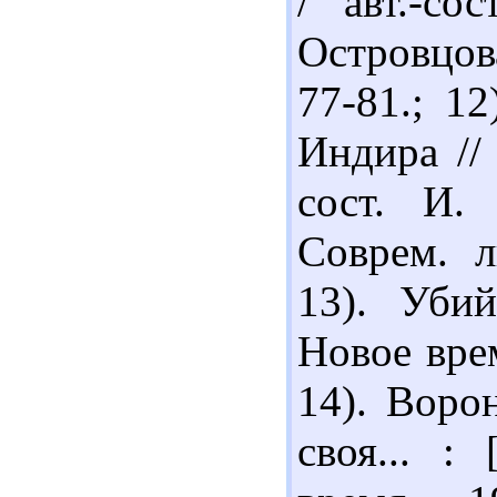
/ авт.-со
Островцов
77-81.; 1
Индира //
сост. И.
Соврем. л
13). Убий
Новое врем
14). Воро
своя... :