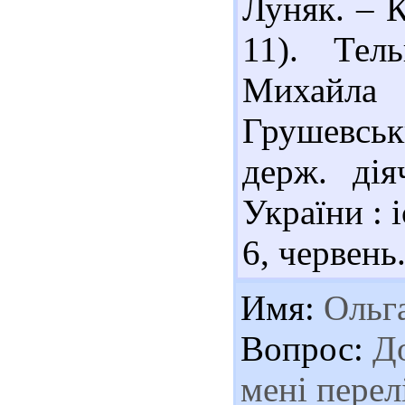
Луняк. – К
11). Тел
Михайла
Грушевськи
держ. дія
України : 
6, червень.
Имя:
Ольг
Вопрос:
До
мені перел