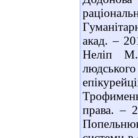
раціональ
Гуманітар
акад. – 20
Неліп М.
людського 
епікурей
Трофимен
права. – 
Попельнюк
системи в 