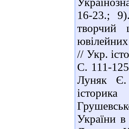
Українозна
16-23.; 9
творчий 
ювілейних 
// Укр. іс
С. 111-125
Луняк Є.
історик
Грушевсь
України в