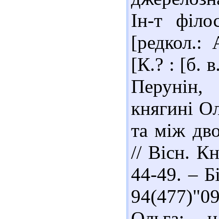
Ін-т філо
[редкол.: 
[К.? : [б. 
Перунін,
княгині Ол
та між дв
// Вісн. К
44-49. – Б
94(477)"
Ольга: н