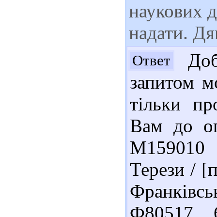
наукових 
надати. Дя
Доб
Ответ
запитом м
тільки пр
Вам до оп
М159010 
Терези / [
Франківськ
Ф80517 