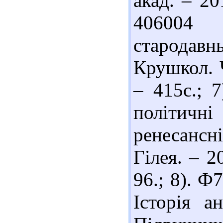
акад. – 20
406004 
стародавн
Крушкол. Ч
– 415с.; 
політич
ренесансн
Гілея. – 2
96.; 8). Ф
Історія а