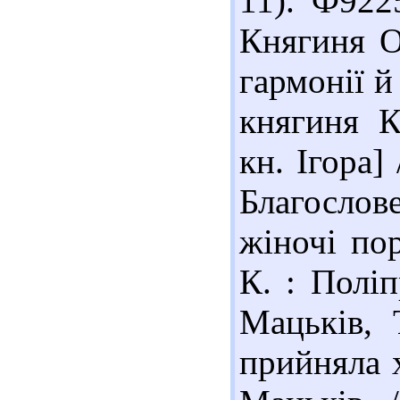
11). Ф922
Княгиня О
гармонії й
княгиня К
кн. Ігора]
Благослов
жіночі пор
К. : Поліп
Мацьків, 
прийняла х