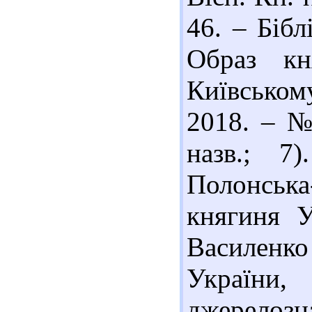
46. – Бібл
Образ кн
Київському
2018. – № 
назв.; 7
Полонська
княгиня У
Василенко 
України,
джерелозна