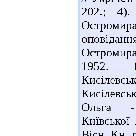
202.; 4)
Остромира
оповіданн
Остромир
1952. – 
Кисілевськ
Кисілевсь
Ольга -
Київської 
Вісн. Кн. 