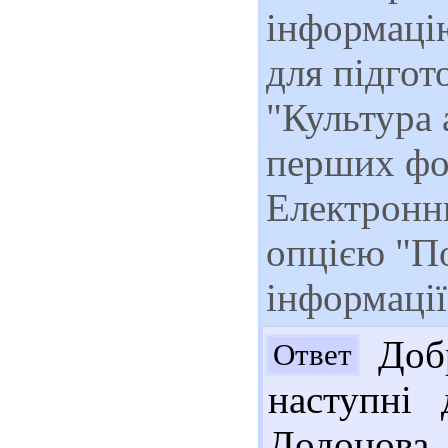
інформац
для підгот
"Культура 
перших фо
Електронни
опцією "П
інформації
Добр
Ответ
наступні 
Додонова