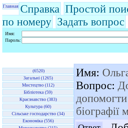
Справка
Простой пои
Главная
по номеру
Задать вопрос
Имя:
Пароль:
Имя:
Ольг
(6520)
Загальні (1265)
Вопрос:
До
Мистецтво (112)
Бібліотека (59)
допомогти
Краєзнавство (383)
Культура (60)
біографії 
Сільське господарство (34)
Економіка (556)
Доб
Ответ
Мовознавство (215)