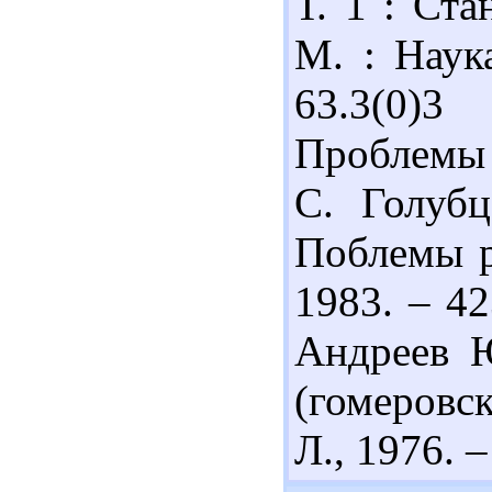
Т. 1 : Ста
М. : Наука
63.3(0)
Проблемы р
С. Голубц
Поблемы р
1983. – 42
Андреев Ю
(гомеровск
Л., 1976. –