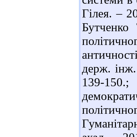
Гілея. – 2
Бутченко 
політичн
античності
держ. інж.
139-150.;
демократи
політич
Гуманітар