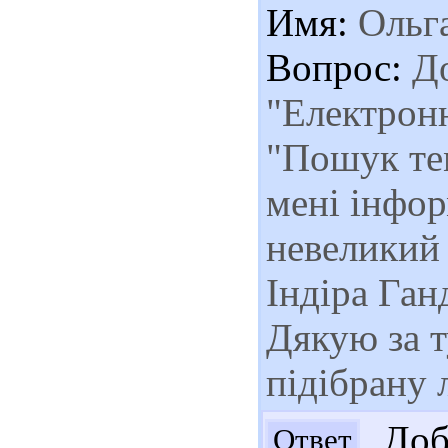
Имя:
Ольг
Вопрос:
До
"Електрон
"Пошук те
мені інфор
невеликий 
Індіра Ган
Дякую за т
підібрану 
Добр
Ответ