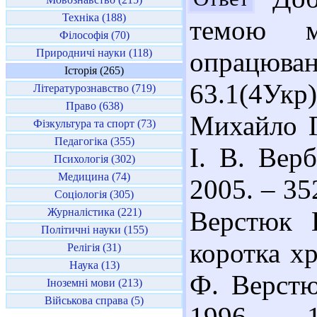
Техніка (188)
темою м
Філософія (70)
Природничі науки (118)
опрацюван
Історія (265)
63.1(4У
Літературознавство (719)
Право (638)
Михайло Г
Фізкультура та спорт (73)
Педагогіка (355)
І. В. Вер
Психологія (302)
Медицина (74)
2005. – 35
Соціологія (305)
Журналістика (221)
Верстюк 
Політичні науки (155)
коротка хр
Релігія (31)
Наука (13)
Ф. Верстюк
Іноземні мови (213)
Військова справа (5)
1996. – 