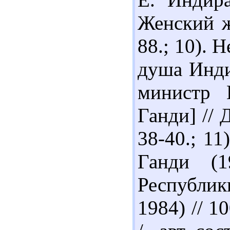
Женский ж
88.; 10). 
душа Инди
министр 
Ганди] // 
38-40.; 11
Ганди (1
Республи
1984) // 1