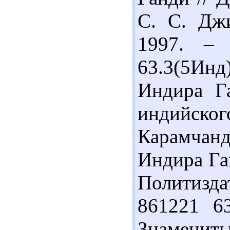
С. С. Джи
1997. – 
63.3(5Ин
Индира Га
индийск
Карамчан
Индира Ган
Политизда
861221 63
Знаменит