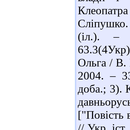
Клеопатра
Сліпушко. 
(іл.). –
63.3(4Укр
Ольга / В.
2004. – 33
доба.; 3).
давньорус
["Повість 
// Укр. іст