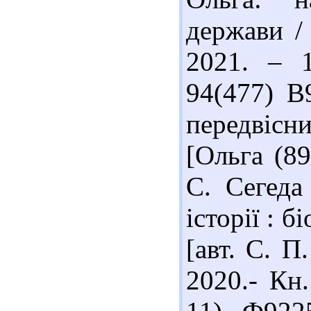
держави /
2021. – 1
94(477) В
передвісн
[Ольга (89
С. Сегеда
історії : б
[авт. С. П
2020.- Кн.