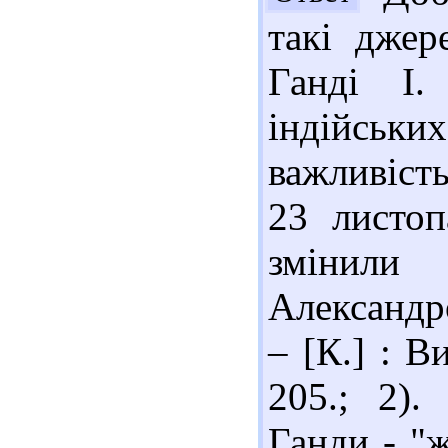
такі джер
Ганді І. 
індійсь
важливіст
23 листоп
змінили
Александро
– [К.] : 
205.; 2).
Ганди - "ж