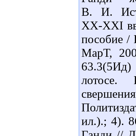
В. И. Ис
ХХ-ХХІ вв
пособие / 
МарТ, 200
63.3(5Ид
лотосе.
свершени
Политизда
ил.).; 4).
Ганди // 