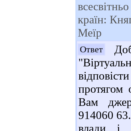
всесвітньо
країн: Кня
Меїр
Доб
Ответ
"Віртуа
відповіст
протягом 
Вам джер
914060 63
влади і 