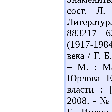
сост. Л.
Литератур
883217 6
(1917-19
века / Г. 
– М. : Ма
Юрлова Е
власти : 
2008. - № 
Е. Индира