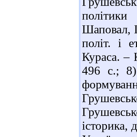
Грушевс
політики
Шаповал, І
політ. і 
Кураса. – 
496 с.; 8
формува
Грушевсь
Грушевсь
історика, д