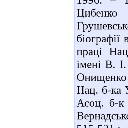
Цибенко
Грушевськ
біографії 
праці Нац
імені В. І
Онищенко (
Нац. б-ка 
Асоц. б-к 
Вернадськ