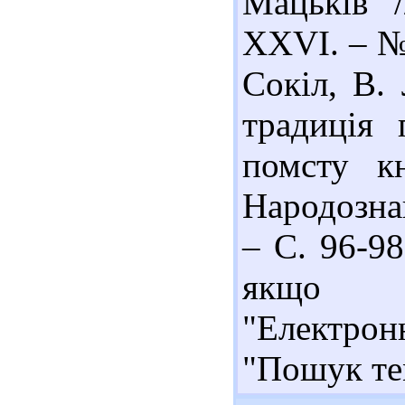
Мацьків /
XXVI. – № 
Сокіл, В. 
традиція 
помсту к
Народознав
– С. 96-9
якщо с
"Електро
"Пошук те