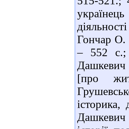
515-521.;
українец
діяльності
Гончар О. Т
– 552 с.;
Дашкевич
[про жи
Грушевсь
історика, 
Дашкевич Я