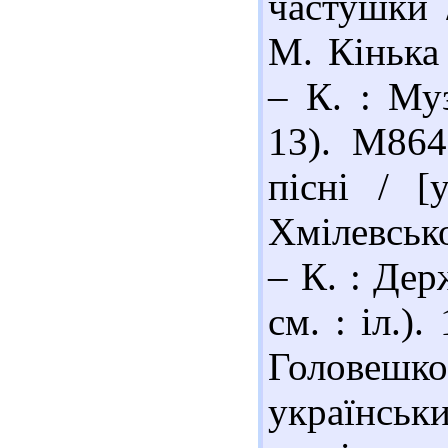
частушки /
М. Кінька 
– К. : Му
13). М864
пісні / [
Хмілевсько
– К. : Дер
см. : іл.)
Головешк
українсь