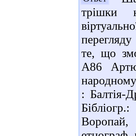
трішки 
віртуальн
перегляду
те, що зм
А86 Артю
народному 
: Балтія-Д
Бібліогр.
Воропай,
етнограф. 