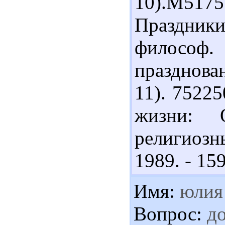
10).М517
Праздники
филосо
празднован
11). 75225
жизни: 
религиозн
1989. - 159
Имя:
юлия
Вопрос:
до