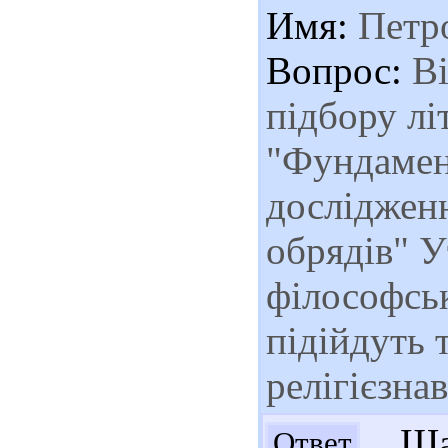
Имя:
Петр
Вопрос:
Ві
підбору лі
"Фундамен
дослідженн
обрядів" 
філософськ
підійдуть 
релігієзнав
Шан
Ответ