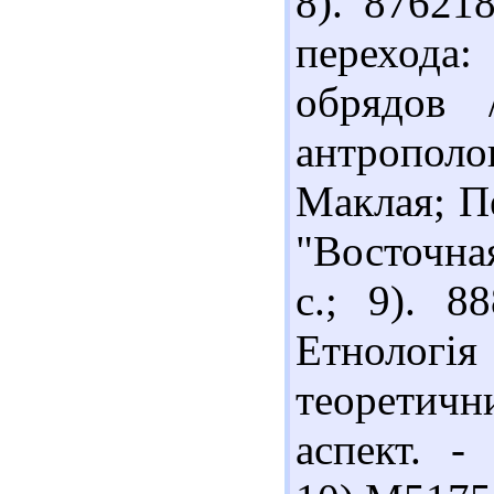
8). 87621
перехода
обрядов 
антропол
Маклая; Пе
"Восточна
с.; 9). 8
Етнологі
теоретич
аспект. -