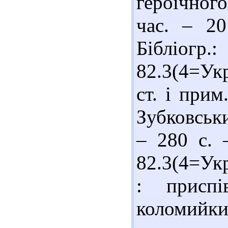
героїчного
час. – 2
Бібліог
82.3(4=Укр
ст. і прим
Зубковськи
– 280 с. 
82.3(4=Ук
: приспі
коломийк