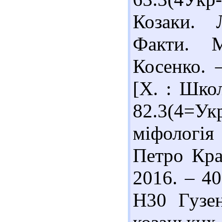
Козаки. 
Факти. М
Косенко. 
[Х. : Школ
82.3(4=Ук
міфологія
Петро Кра
2016. – 40
Н30 Гузе