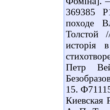
Фоміна]. –
369385 Р
походе В
Толстой /
исторія 
стихотворе
Петр Ве
Безобразо
15. Ф71115
Киевская Р