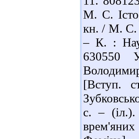
11. 80812
М. С. Істо
кн. / М. С.
– К. : На
630550 
Володимир
[Вступ. с
Зубковсько
с. – (іл.
врем'яни