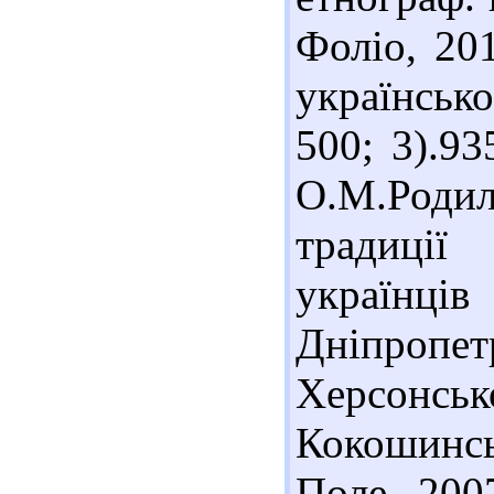
Фоліо, 201
українсько
500; 3).9
О.М.Родил
традиції
українці
Дніпропе
Херсонс
Кокошинс
Поле, 200