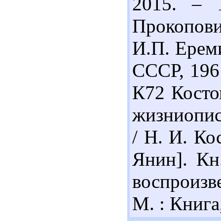
2015. – 
Прокопов
И.П. Ереми
СССР, 1961
К72 Косто
жизниопис
/ Н. И. Ко
Янин]. Кн.
воспроизв
М. : Книга,