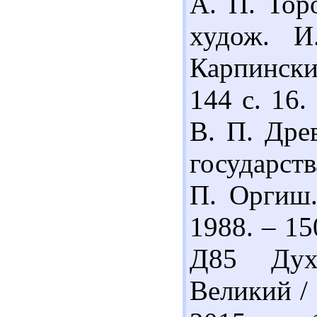
А. П. Тор
худож. И
Карпинск
144 с. 16
В. П. Дре
государств
П. Оргиш.
1988. – 15
Д85 Дух
Великий / 