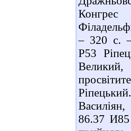
Дражньов
Конгрес
Філадельфі
– 320 с. –
Р53 Ріпе
Великий
просвіти
Ріпецьк
Василіян, 
86.37 И85 