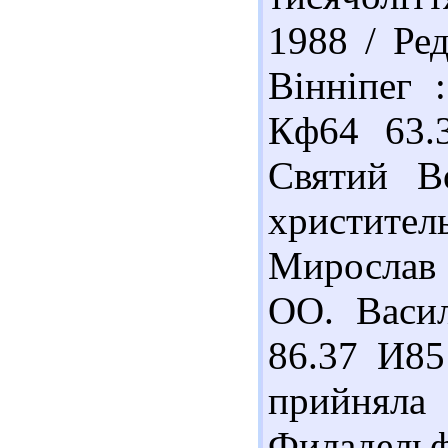
1988 / Ред
Вінніпег 
Кф64 63.
Святий В
христител
Мирослав 
ОО. Васил
86.37 И85
прийняла 
Филадельф