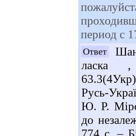
пожалуйста
проходивш
период с 1
Шано
Ответ
ласка ,
63.3(4Ук
Русь-Украї
Ю. Р. Міро
до незалеж
774 с. – Б