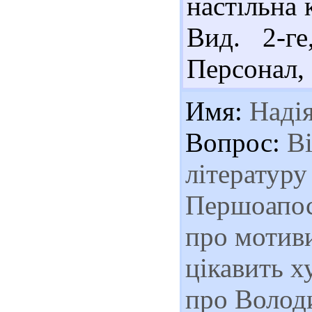
настільна 
Вид. 2-г
Персонал, 
Имя:
Наді
Вопрос:
Ві
літературу
Першоапос
про мотив
цікавить х
про Волод