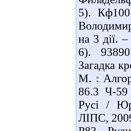
5). Кф10
Володимир
на 3 дії. –
6). 9389
Загадка кр
М. : Алгор
86.3 Ч-5
Русі / Ю
ЛІПС, 2009
Р83 Руд