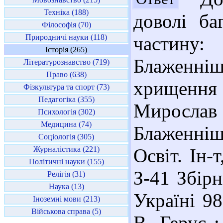
Техніка (188)
доволі ба
Філософія (70)
Природничі науки (118)
частину
Історія (265)
Блаженні
Літературознавство (719)
Право (638)
хрищення
Фізкультура та спорт (73)
Педагогіка (355)
Мирослав 
Психологія (302)
Медицина (74)
Блаженні
Соціологія (305)
Журналістика (221)
Освіт. Ін-
Політичні науки (155)
З-41 Збірн
Релігія (31)
Наука (13)
Україні 98
Іноземні мови (213)
Військова справа (5)
В. Герус 