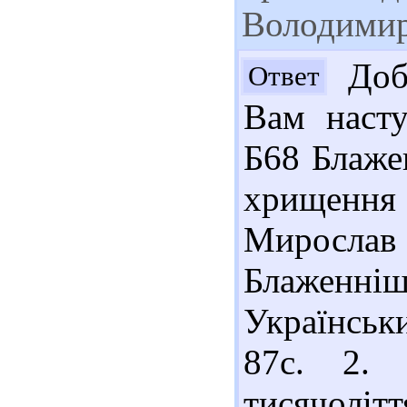
Володимира
Добр
Ответ
Вам насту
Б68 Блаже
хрищення
Мирослав 
Блаженн
Українськ
87с. 2. 
тисячолітт