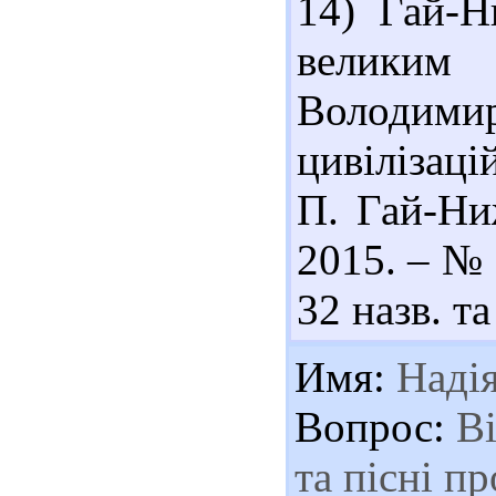
14) Гай-Н
велики
Володим
цивілізац
П. Гай-Ниж
2015. – № 1
32 назв. та
Имя:
Наді
Вопрос:
Ві
та пісні пр