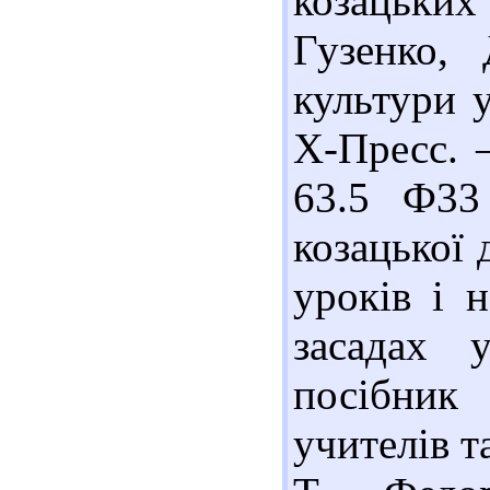
козацьки
Гузенко,
культури у
Х-Пресс. –
63.5 Ф33
козацької 
уроків і 
засадах у
посібник
учителів т