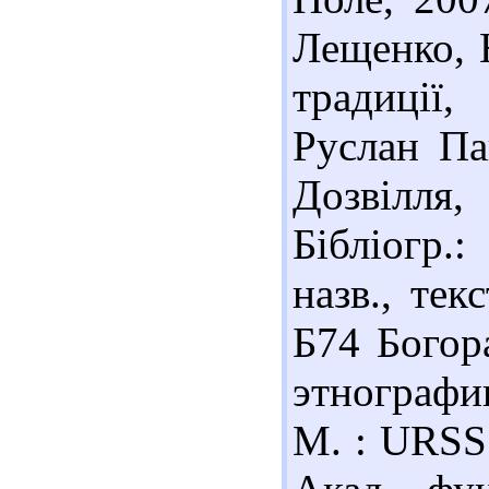
Лещенко, Н
традиції,
Руслан Па
Дозвілля,
Бібліогр.
назв., тек
Б74 Богора
этнографии
М. : URSS 