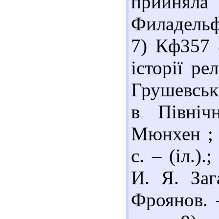
прийняла 
Филадельфі
7) Кф357 
історії ре
Грушевськ
в Північ
Мюнхен ; 
с. – (іл.)
И. Я. Заг
Фроянов. 