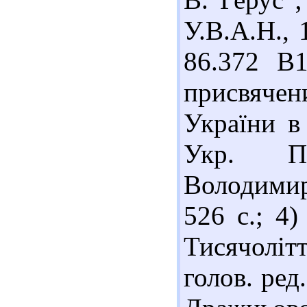
У.В.А.Н., 
86.372 В1
присвяче
України в
Укр. Пр
Володимир
526 с.; 4
Тисячоліт
голов. ред