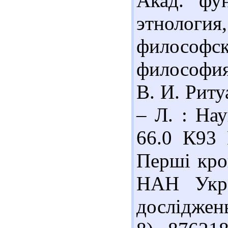
Акад. фун
этнолог
философ
философия
В. И. Риту
– Л. : Нау
66.0 К93 
Перші крок
НАН Украі
досліджень