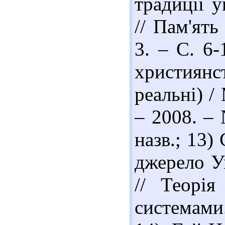
традиції у
// Пам'ять
3. – С. 6
християн
реальні) /
– 2008. – 
назв.; 13)
джерело Ук
// Теорія
системами