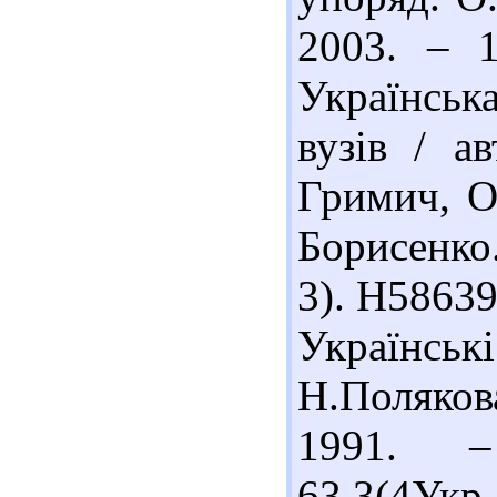
2003. – 
Українська
вузів / а
Гримич, О.
Борисенко.
3). Н58639
Українсь
Н.Поляков
1991. 
63.3(4Укр