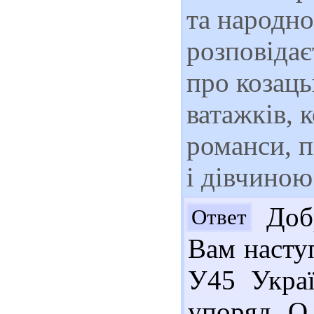
та народно
розповідає
про козаць
ватажків, 
романси, п
і дівчиною
Добр
Ответ
Вам наступ
У45 Україн
упоряд. О.