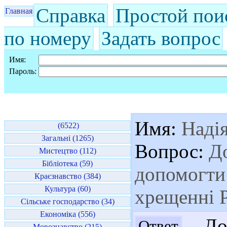
Справка
Простой пои
Главная
по номеру
Задать вопрос
Имя:
Пароль:
Имя:
Наді
(6522)
Загальні (1265)
Вопрос:
До
Мистецтво (112)
Бібліотека (59)
допомогти 
Краєзнавство (384)
Культура (60)
хрещенні Р
Сільське господарство (34)
Економіка (556)
Доб
Ответ
Мовознавство (215)