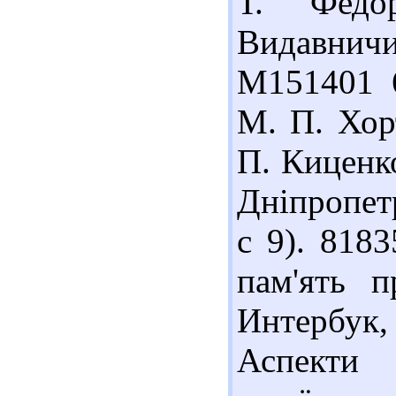
Т. Федо
Видавнич
М151401 6
М. П. Хорт
П. Киценко
Дніпропет
с 9). 818
пам'ять п
Интербук, 
Аспекти