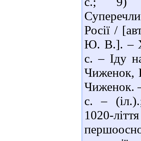
с.; 9) 
Суперечли
Росії / [а
Ю. В.]. – 
с. – Іду н
Чиженок, 
Чиженок. –
с. – (іл.
1020-літт
першоосн