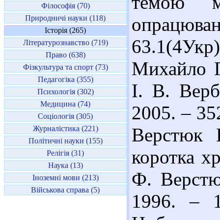
темою м
Філософія (70)
Природничі науки (118)
опрацюван
Історія (265)
63.1(4У
Літературознавство (719)
Право (638)
Михайло Г
Фізкультура та спорт (73)
Педагогіка (355)
І. В. Вер
Психологія (302)
Медицина (74)
2005. – 35
Соціологія (305)
Журналістика (221)
Верстюк 
Політичні науки (155)
коротка хр
Релігія (31)
Наука (13)
Ф. Верстюк
Іноземні мови (213)
Військова справа (5)
1996. – 