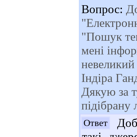
Вопрос:
До
"Електрон
"Пошук те
мені інфор
невеликий 
Індіра Ган
Дякую за т
підібрану 
Добр
Ответ
такі джер