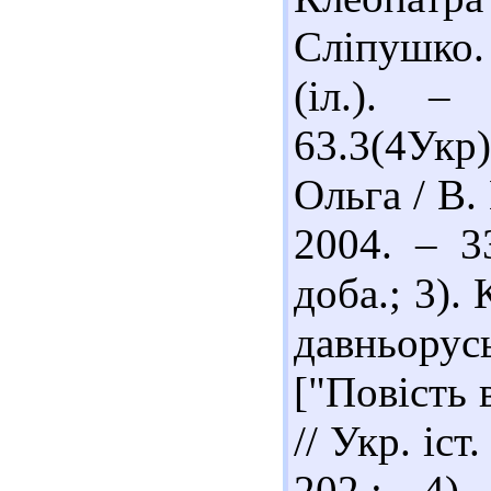
Сліпушко. 
(іл.). –
63.3(4Укр
Ольга / В.
2004. – 33
доба.; 3).
давньорус
["Повість 
// Укр. іст
202.; 4)