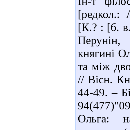
Ін-т філо
[редкол.: 
[К.? : [б. 
Перунін,
княгині Ол
та між дв
// Вісн. К
44-49. – Б
94(477)"
Ольга: н