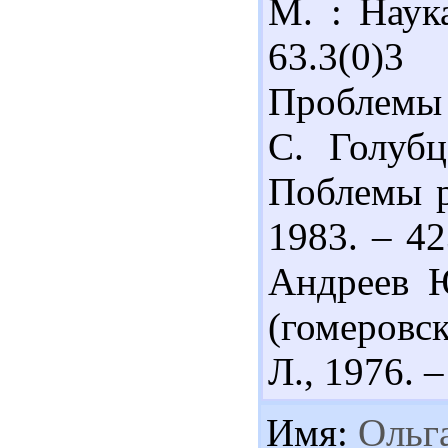
М. : Наука
63.3(0)
Проблемы р
С. Голубц
Поблемы р
1983. – 42
Андреев Ю
(гомеровск
Л., 1976. –
Имя:
Ольг