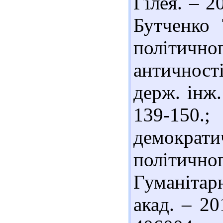
Гілея. – 2
Бутченко 
політичн
античності
держ. інж.
139-150.;
демократи
політич
Гуманітар
акад. – 20