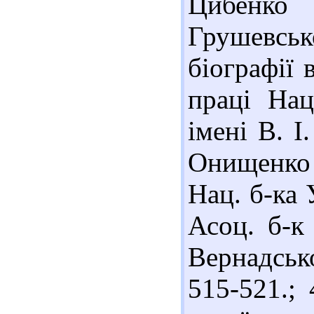
Цибенко
Грушевськ
біографії 
праці Нац
імені В. І
Онищенко (
Нац. б-ка 
Асоц. б-к 
Вернадськ
515-521.;