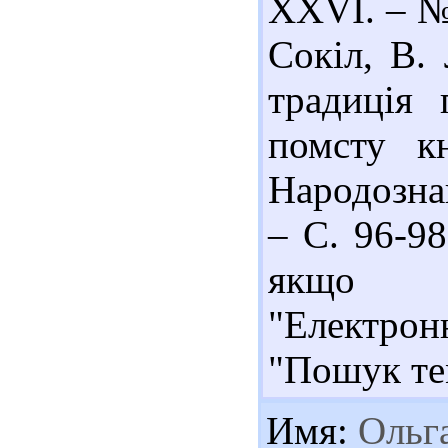
XXVI. – № 
Сокіл, В. 
традиція 
помсту к
Народознав
– С. 96-9
якщо с
"Електро
"Пошук те
Имя:
Ольг