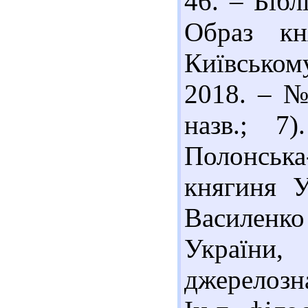
46. – Бібл
Образ кн
Київському
2018. – № 
назв.; 7
Полонська
княгиня У
Василенко 
України,
джерелозна