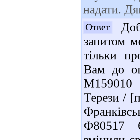
надати. Дя
Доб
Ответ
запитом м
тільки пр
Вам до оп
М159010 
Терези / [
Франківськ
Ф80517 
змінили св