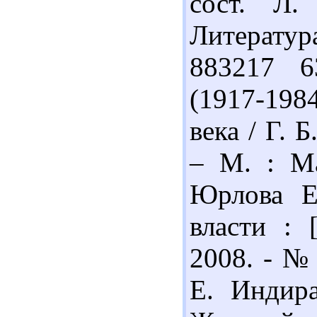
сост. Л.
Литератур
883217 6
(1917-19
века / Г. 
– М. : Ма
Юрлова Е
власти : 
2008. - № 
Е. Индира