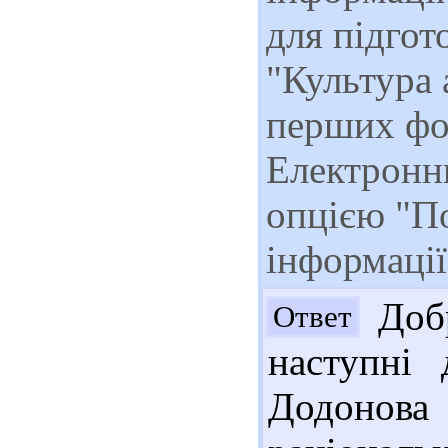
для підгот
"Культура 
перших фо
Електронни
опцією "П
інформації
Добр
Ответ
наступні 
Додонова