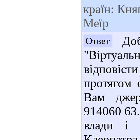
країн: Кня
Меїр
Доб
Ответ
"Віртуа
відповіст
протягом 
Вам джер
914060 63
влади і 
Клеопатра