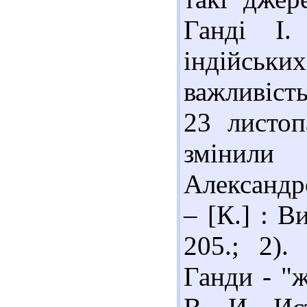
Ганді І. 
індійсь
важливіст
23 листоп
змінили
Александро
– [К.] : 
205.; 2).
Ганди - "ж