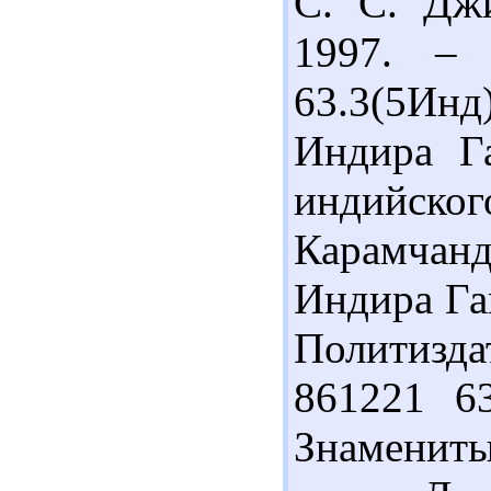
С. С. Джи
1997. – 
63.3(5Ин
Индира Га
индийск
Карамчан
Индира Ган
Политизда
861221 63
Знаменит