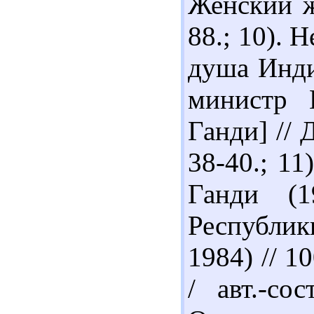
Женский ж
88.; 10). 
душа Инди
министр 
Ганди] // 
38-40.; 11
Ганди (1
Республи
1984) // 1
/ авт.-со