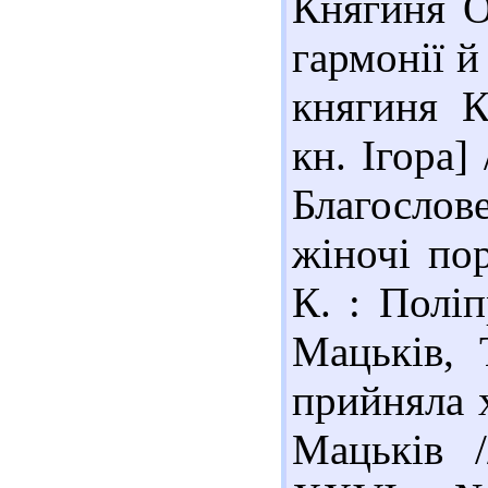
Княгиня О
гармонії й
княгиня К
кн. Ігора]
Благослов
жіночі пор
К. : Поліп
Мацьків, 
прийняла х
Мацьків /