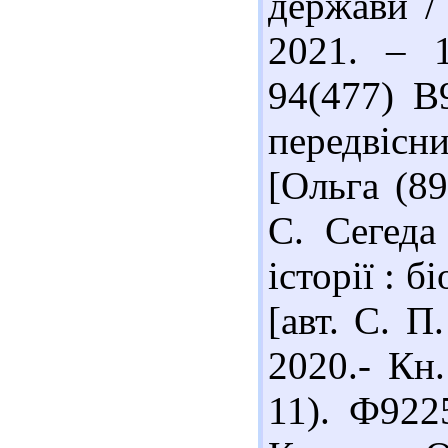
держави /
2021. – 1
94(477) В
передвісн
[Ольга (89
С. Сегеда
історії : б
[авт. С. П
2020.- Кн.
11). Ф922