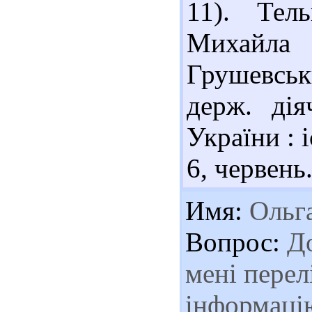
11). Тел
Михайла
Грушевськи
держ. дія
України : 
6, червень.
Имя:
Ольг
Вопрос:
До
мені перел
інформац