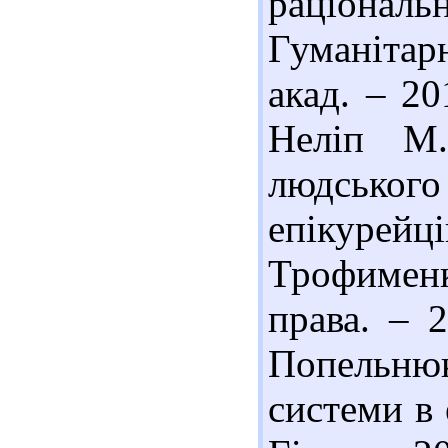
раціональ
Гуманітар
акад. – 20
Неліп М.
людського 
епікурей
Трофимен
права. – 
Попельнюк
системи в 