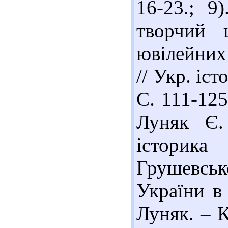
16-23.; 9
творчий 
ювілейних 
// Укр. іс
С. 111-125
Луняк Є.
історик
Грушевсь
України в
Луняк. – К