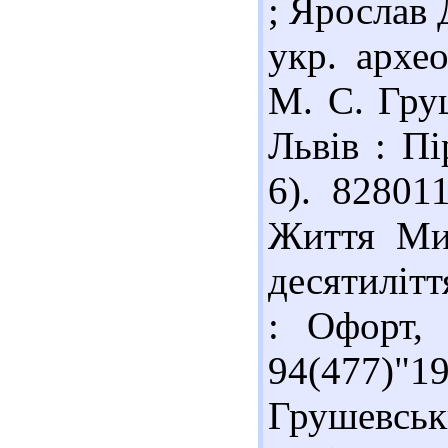
; Ярослав 
укр. архео
М. С. Груш
Львів : Пі
6). 82801
Життя Мих
десятиліття
: Офорт, 
94(477)"
Грушевс