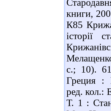
Стародавн
книги, 200
К85 Крижа
історії с
Крижанів
Мелащенко.
с.; 10). 
Греция : 
ред. кол.: 
Т. 1 : Ста