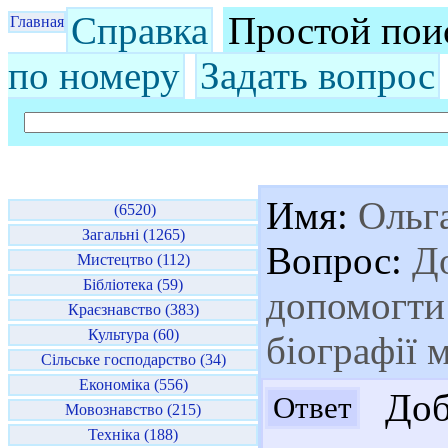
Справка
Простой пои
Главная
по номеру
Задать вопрос
Имя:
Ольг
(6520)
Загальні (1265)
Вопрос:
До
Мистецтво (112)
Бібліотека (59)
допомогти
Краєзнавство (383)
Культура (60)
біографії 
Сільське господарство (34)
Економіка (556)
Доб
Ответ
Мовознавство (215)
Техніка (188)