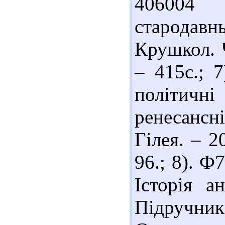
406004 
стародавн
Крушкол. Ч
– 415с.; 
політич
ренесансн
Гілея. – 2
96.; 8). Ф
Історія а
Підручник 