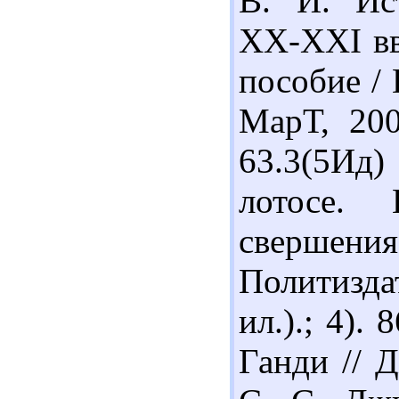
В. И. Ис
ХХ-ХХІ вв
пособие / 
МарТ, 200
63.3(5Ид
лотосе.
свершени
Политизда
ил.).; 4).
Ганди // 