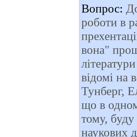
Вопрос:
До
роботи в р
прехентаці
вона" прош
літератури
відомі на 
Тунберг, Е
що в одном
тому, буду
наукових 