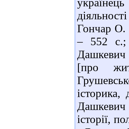
українец
діяльності
Гончар О. Т
– 552 с.;
Дашкевич
[про жи
Грушевсь
історика, 
Дашкевич Я
історії, п