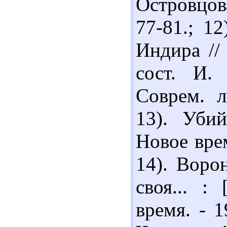
Островцов
77-81.; 1
Индира //
сост. И.
Соврем. л
13). Убий
Новое врем
14). Воро
своя... :
время. - 1