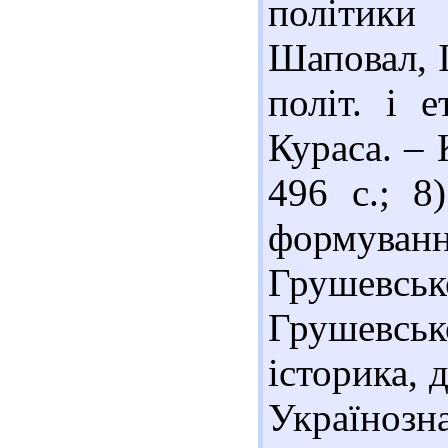
політики
Шаповал, І
політ. і 
Кураса. – 
496 с.; 8
формува
Грушевсь
Грушевсь
історика, д
Українозна