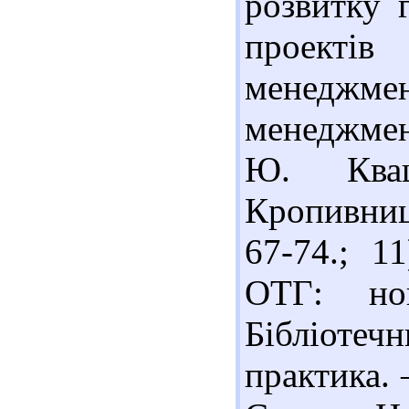
розвитку 
проектів
менеджмен
менеджмен
Ю. Кваш
Кропивниц
67-74.; 1
ОТГ: но
Бібліотеч
практика. 