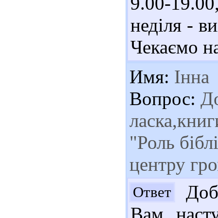
9.00-19.00
неділя - в
Чекаємо на
Имя:
Інна
Вопрос:
До
ласка,книг
"Роль бібл
центру гро
Добр
Ответ
Вам насту