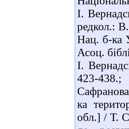
Національн
І. Вернадс
редкол.: В
Нац. б-ка 
Асоц. бібл
І. Вернадс
423-438
Сафранова 
ка терито
обл.] / Т.