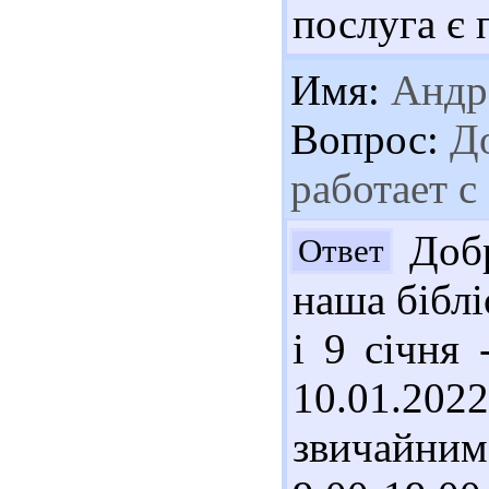
послуга є 
Имя:
Андр
Вопрос:
До
работает с
Добр
Ответ
наша біблі
і 9 січня 
10.01.202
звичайним