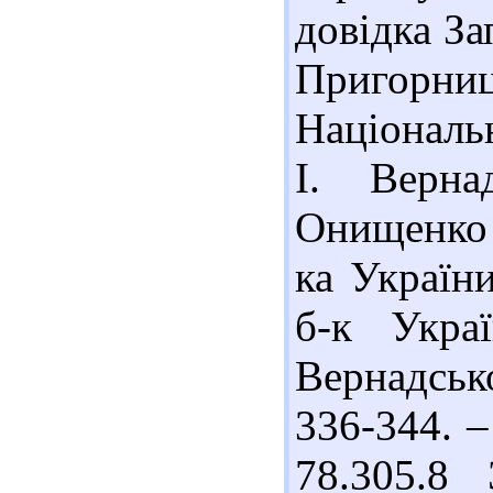
довідка За
Пригорн
Національн
І. Верна
Онищенко (
ка України
б-к Укра
Вернадськ
336-344. –
78.305.8