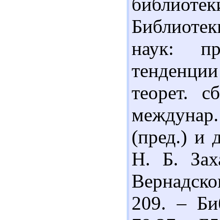
библиотек
Библиоте
наук: пр
тенденции
теорет. 
междунар
(пред.) и 
Н. Б. Зах
Вернадског
209. – Би