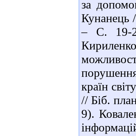
за допомо
Кунанець /
– С. 19-2
Кириленко
можливост
порушення
країн світ
// Біб. пла
9). Ковале
інформаці