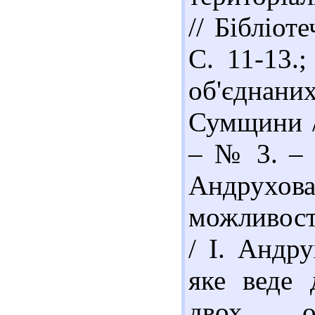
// Бібліот
С. 11-13.;
об'єднан
Сумщини //
– № 3. – 
Андрухов
можливост
/ І. Андру
яке веде 
двох ос