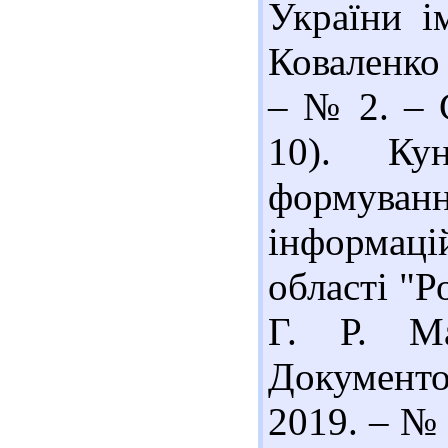
України і
Коваленко 
– № 2. – С
10). Ку
формуван
інформац
області "Р
Г. Р. Ма
Документ
2019. – № 