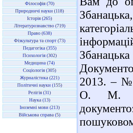
Вам до оп
Філософія (70)
Природничі науки (118)
Збанаць
Історія (265)
категор
Літературознавство (719)
Право (638)
інформаці
Фізкультура та спорт (73)
Педагогіка (355)
Збанацьк
Психологія (302)
Медицина (74)
Документ
Соціологія (305)
Журналістика (221)
2013. – № 
Політичні науки (155)
О. М. Ві
Релігія (31)
Наука (13)
документ
Іноземні мови (213)
Військова справа (5)
пошуково