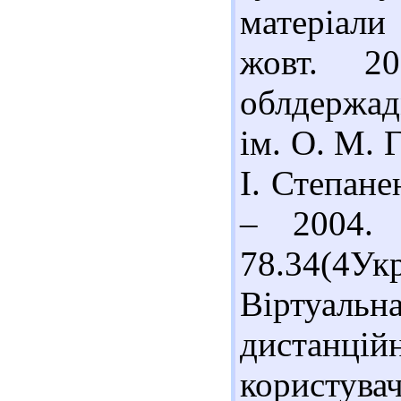
матеріали
жовт. 2
облдержадм
ім. О. М. 
І. Степане
– 2004. 
78.34(4У
Віртуальн
дистанц
користува