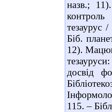
назв.; 11
контроль
тезаурус /
Біб. плане
12). Мацюк
тезаурус
досвід ф
Бібліотек
Інформоло
115. – Бібл