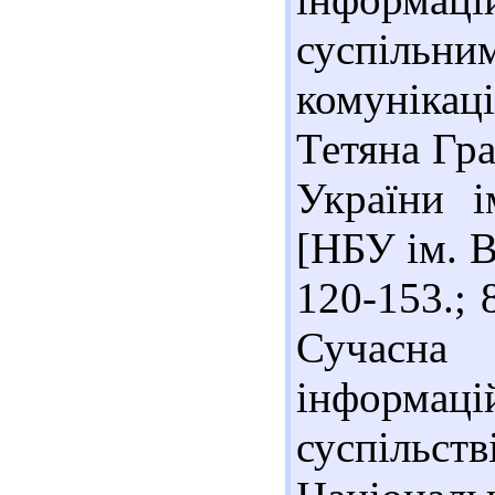
суспільн
комунікац
Тетяна Гра
України і
[НБУ ім. В
120-153.; 
Сучасна
інформаці
суспільств