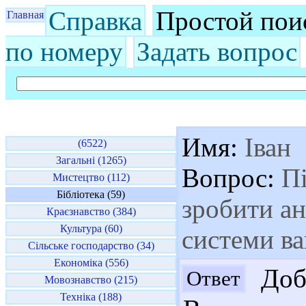
Справка
Простой пои
Главная
по номеру
Задать вопрос
Имя:
Іван
(6522)
Загальні (1265)
Вопрос:
Пі
Мистецтво (112)
Бібліотека (59)
зробити а
Краєзнавство (384)
Культура (60)
системи ва
Сільське господарство (34)
Економіка (556)
Добр
Ответ
Мовознавство (215)
Техніка (188)