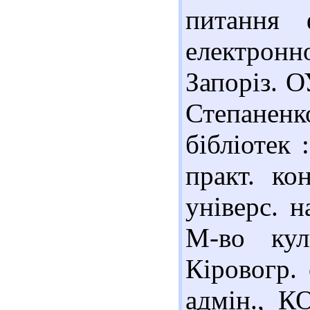
питання 
електронн
Запоріз. О
Степанен
бібліотек 
практ. ко
універс. н
М-во кул
Кіровогр. 
адмін., К