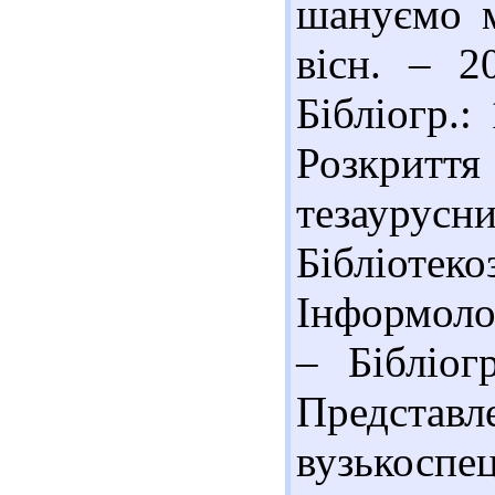
шануємо м
вісн. – 
Бібліогр.:
Розкриття
тезаурусни
Бібліотек
Інформолог
– Бібліог
Предс
вузькоспе