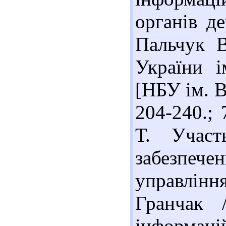
органів д
Пальчук В
України і
[НБУ ім. В
204-240.;
Т. Участ
забезпече
управлінн
Гранчак 
інформаці