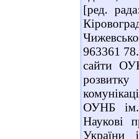
[ред. рад
Кіровог
Чижевськог
963361 78.
сайти ОУ
розвитку
комунікаці
ОУНБ ім.
Наукові п
України 