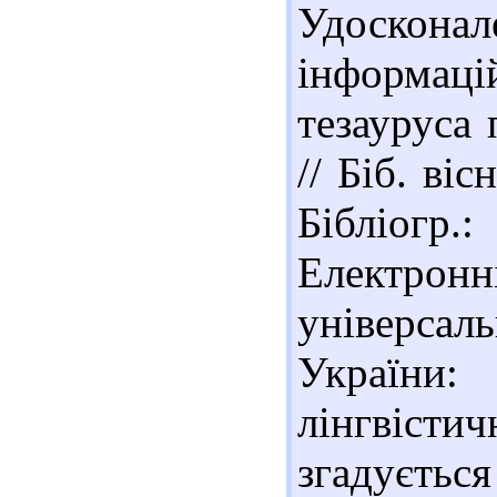
Удоско
інформац
тезауруса 
// Біб. ві
Бібліогр.:
Електро
універса
України
лінгвісти
згадуєть