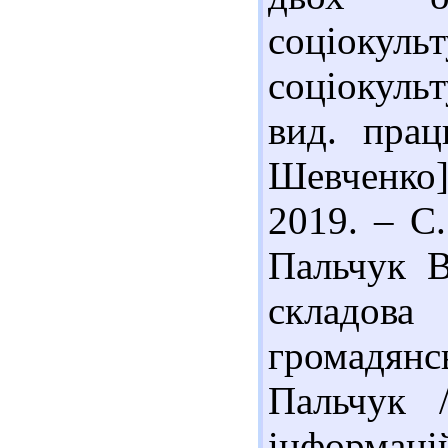
соціокуль
соціокуль
вид. пра
Шевченко]
2019. – С.
Пальчук В
складов
громадянс
Пальчук 
інформаці