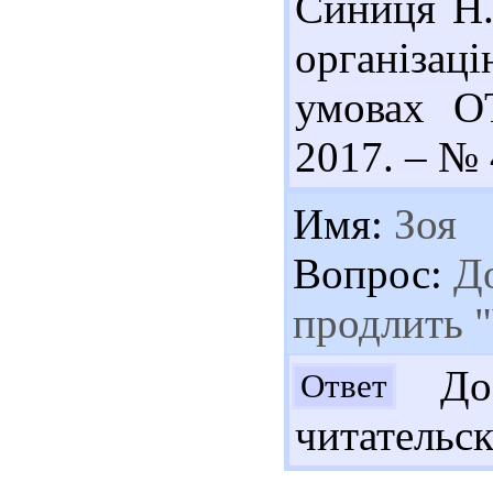
Синиця Н.
організац
умовах ОТ
2017. – № 
Имя:
Зоя
Вопрос:
До
продлить 
Доб
Ответ
читательск