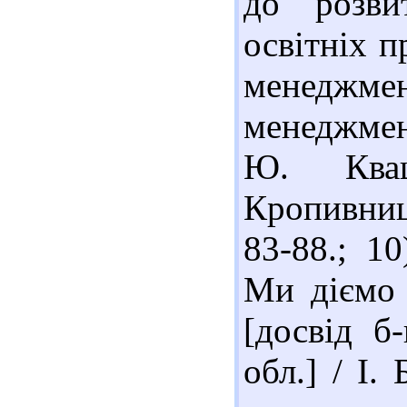
до розви
освітніх п
менеджмен
менеджмен
Ю. Кваш
Кропивниц
83-88.; 1
Ми діємо 
[досвід б
обл.] / І.