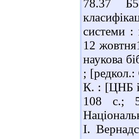
78.37 Б59
класифіка
системи : 
12 жовтня
наукова бі
; [редкол.:
К. : [ЦНБ 
108 с.; 
Національн
І. Вернад