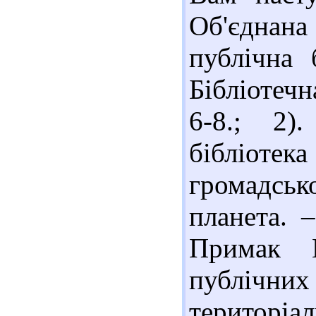
Об'єднан
публічна б
Бібліотечн
6-8.; 2)
бібліот
громадськ
планета. 
Примак 
публічн
територіа