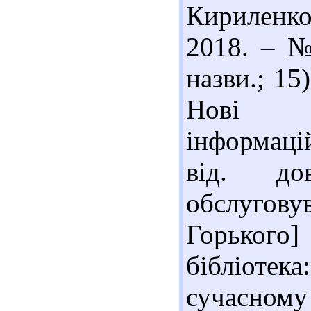
Кириленко,
2018. – №
назви.; 15
Нові м
інформацій
від. дов
обслугову
Горького]
бібліоте
сучасному