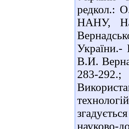
редкол.: О
НАНУ, На
Вернадсь
України.-
В.И. Верна
283-292
Використ
технологі
згадуєть
науково-