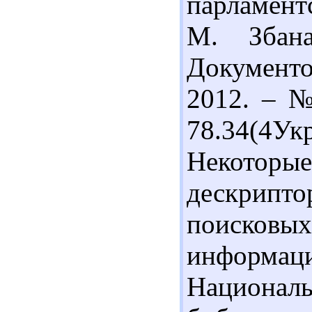
парламент
М. Збанац
Документ
2012. – №
78.34(4
Некото
дескрип
поисковых
информац
Национ