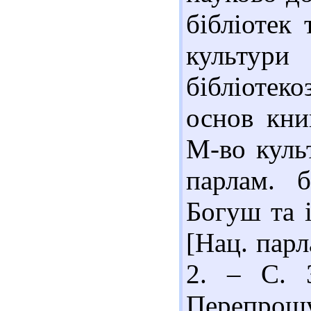
бібліотек
культу
бібліотеко
основ кни
М-во куль
парлам. б
Богуш та ін
[Нац. парл
2. – С. 3
Перепрошу