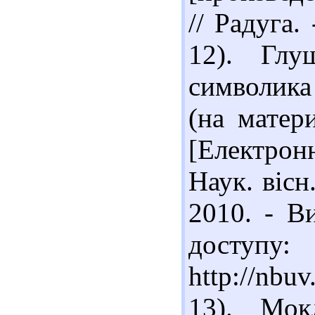
// Радуга.
12). Глу
символика
(на матер
[Електрон
Наук. вісн.
2010. - В
доступу:
http://nbu
13). Мо