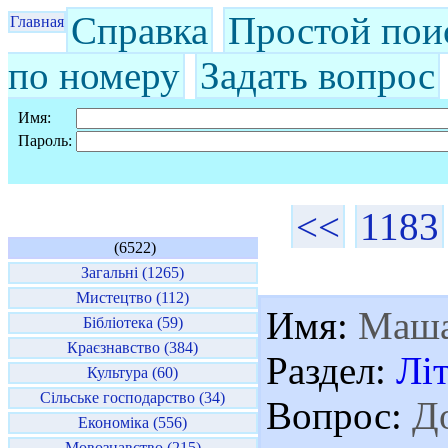
Справка
Простой пои
Главная
по номеру
Задать вопрос
Имя:
Пароль:
<<
1183
(6522)
Загальні (1265)
Мистецтво (112)
Имя:
Маш
Бібліотека (59)
Краєзнавство (384)
Раздел:
Лі
Культура (60)
Сільське господарство (34)
Вопрос:
До
Економіка (556)
Мовознавство (215)