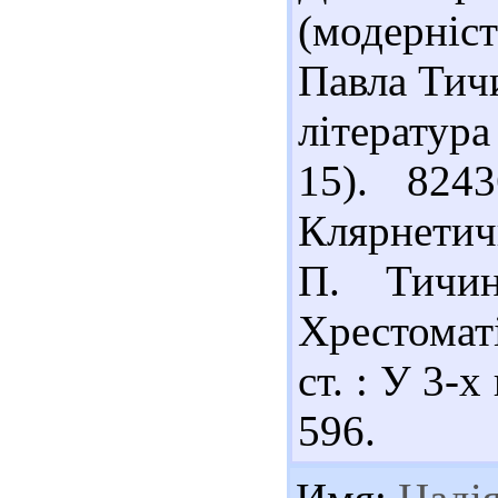
(модерніс
Павла Тичи
література
15). 824
Клярнетич
П. Тичин
Хрестоматі
ст. : У 3-х
596.