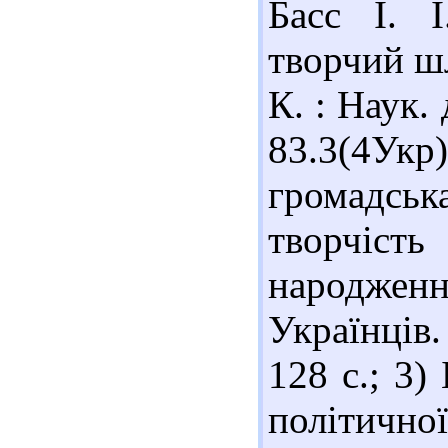
Басс І. 
творчий шля
К. : Наук.
83.3(4Укр
громадськ
творчіс
народжен
Українців.
128 с.; 3)
політично