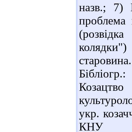
назв.; 7)
проблема 
(розвідк
колядки"
старовина.
Бібліогр.
Козацтв
культурол
укр. козач
КНУ і