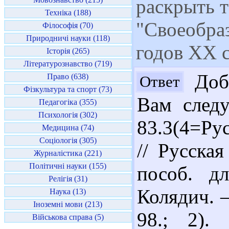
раскрыть т
Техніка (188)
"Своеобра
Філософія (70)
Природничі науки (118)
годов ХХ 
Історія (265)
Літературознавство (719)
Добр
Право (638)
Ответ
Фізкультура та спорт (73)
Вам следу
Педагогіка (355)
Психологія (302)
83.3(4=Ру
Медицина (74)
Соціологія (305)
// Русска
Журналістика (221)
Політичні науки (155)
пособ. д
Релігія (31)
Колядич. –
Наука (13)
Іноземні мови (213)
98.; 2).
Військова справа (5)