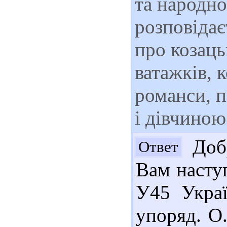
та народно
розповідає
про козаць
ватажків, 
романси, п
і дівчиною
Добр
Ответ
Вам наступ
У45 Україн
упоряд. О.