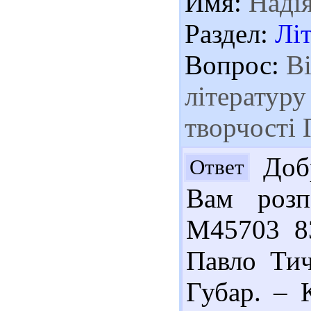
Имя:
Наді
Раздел:
Лі
Вопрос:
Ві
літературу
творчості
Добр
Ответ
Вам розп
М45703 83
Павло Тичи
Губар. – 