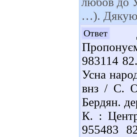
любов до У
…). Дяку
До
Ответ
Пропонує
983114 82
Усна народ
внз / С. 
Бердян. дер
К. : Центр
955483 82