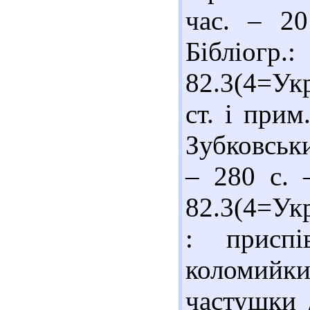
час. – 2
Бібліог
82.3(4=Укр
ст. і прим
Зубковськи
– 280 с. 
82.3(4=Ук
: приспі
коломийк
частушки /