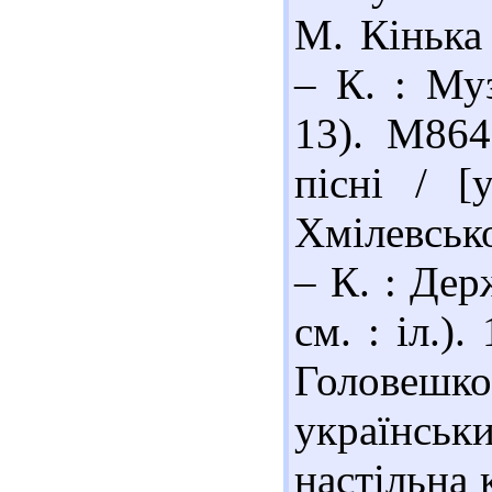
М. Кінька 
– К. : Му
13). М864
пісні / [
Хмілевсько
– К. : Дер
см. : іл.)
Головешк
українсь
настільна 