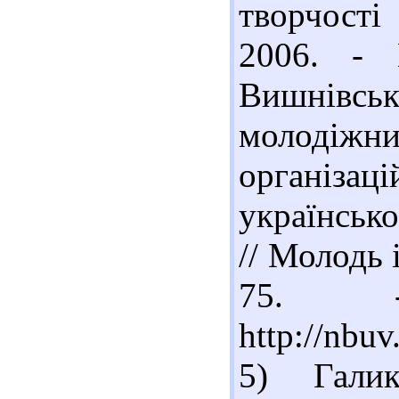
творчості
2006. -
Вишнівськ
молодіж
організац
українсько
// Молодь і
75. -
http://nbu
5) Галик