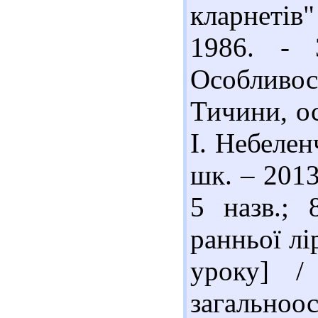
кларнетів
1986. - 
Особливо
Тичини, ос
І. Небеленч
шк. – 2013
5 назв.; 
ранньої лі
уроку] /
загальноос