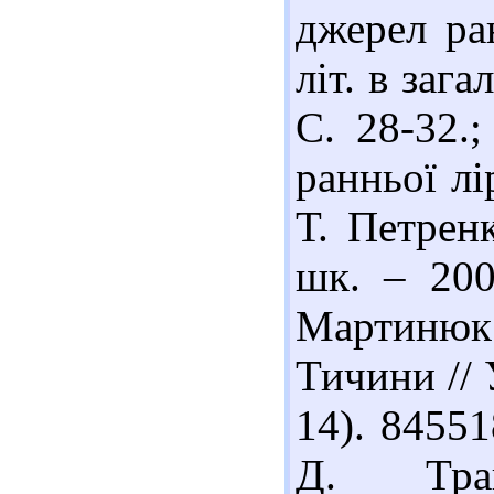
джерел ра
літ. в заг
С. 28-32.
ранньої л
Т. Петренк
шк. – 200
Мартинюк 
Тичини // У
14). 8455
Д. Траг