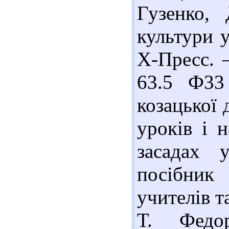
Гузенко,
культури у
Х-Пресс. –
63.5 Ф33
козацької 
уроків і 
засадах у
посібник
учителів т
Т. Федо