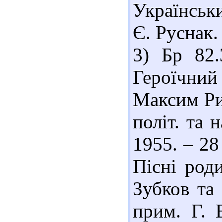
Українськи
Є. Руснак. 
3) Бр 82.
Героїчний
Максим Ри
політ. та н
1955. – 28
Пісні роди
Зубков та 
прим. Г. 