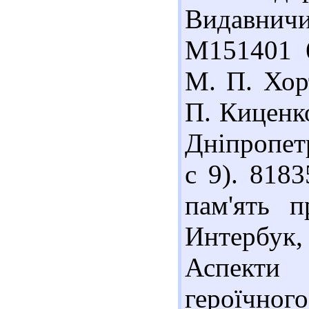
Видавнич
М151401 6
М. П. Хорт
П. Киценко
Дніпропет
с 9). 818
пам'ять п
Интербук, 
Аспекти
героїчного