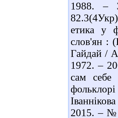
1988. – 
82.3(4Укр
етика у ф
слов'ян : 
Гайдай / А
1972. – 20
сам себе 
фольклор
Іванніков
2015. – № 