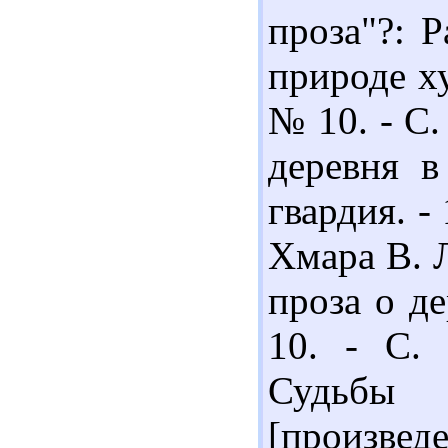
проза"?: 
природе ху
№ 10. - С.
деревня в
гвардия. - 
Хмара В. 
проза о де
10. - С. 
Судьбы 
[произведе