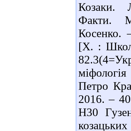
Козаки. 
Факти. М
Косенко. 
[Х. : Школ
82.3(4=Ук
міфологія
Петро Кра
2016. – 40
Н30 Гузе
козацьки