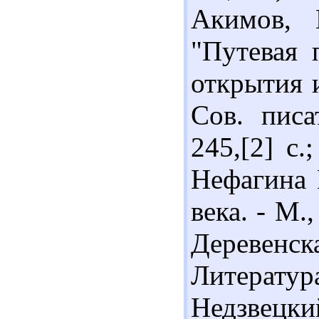
Акимов, 
"Путевая 
открытия и
Сов. писа
245,[2] с.
Нефагина 
века. - М.,
Деревенска
Литерату
Недзвецк