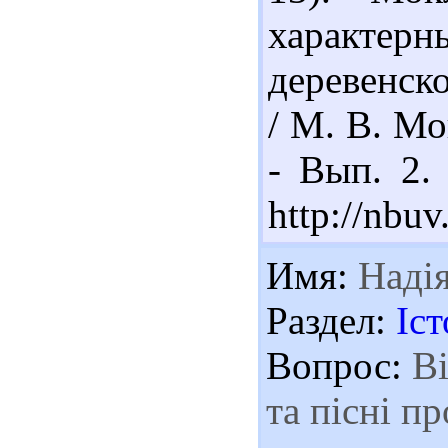
характе
деревенск
/ М. В. Мо
- Вып. 2.
http://nbu
Имя:
Наді
Раздел:
Іст
Вопрос:
Ві
та пісні пр