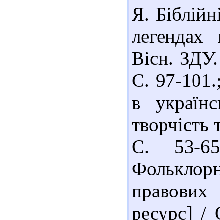
Я. Біблійн
легендах 
Вісн. ЗДУ.
С. 97-101.
в українс
творчість т
С. 53-6
Фольклор
правових 
ресурс] / 