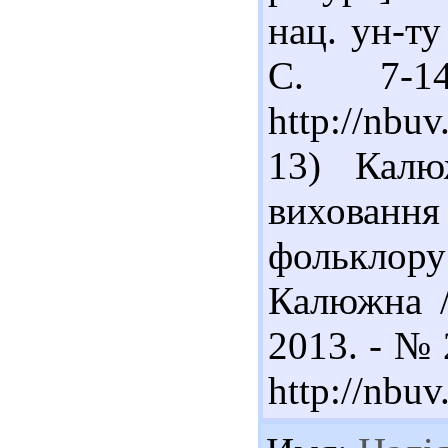
нац. ун-ту
С. 7-1
http://nb
13) Калю
виховання
фольклору
Калюжна /
2013. - № 
http://nbu