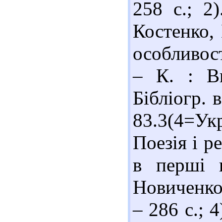
258 с.; 2
Костенко,
особливост
– К. : В
Бібліогр. 
83.3(4=У
Поезія і р
в перші 
Новиченко.
– 286 с.; 