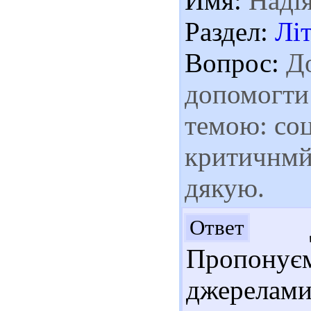
Имя:
Наді
Раздел:
Лі
Вопрос:
До
допомогти 
темою: соц
критичнмй 
дякую.
До
Ответ
Пропону
джерелами