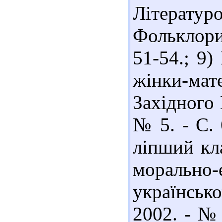
Літерату
Фольклорис
51-54.; 9
жінки-ма
Західного 
№ 5. - С.
ліпший кла
мораль
українськ
2002. - № 