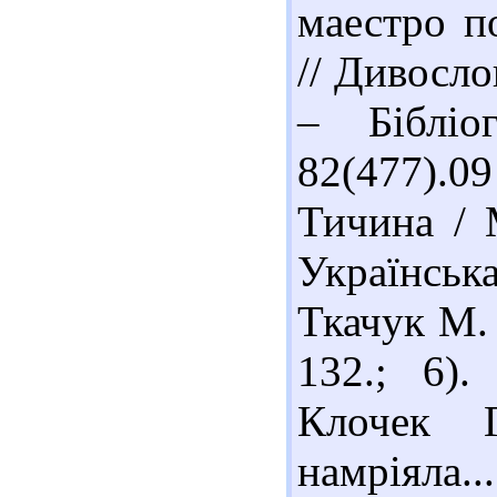
маестро п
// Дивосло
– Бібліо
82(477).
Тичина / 
Українськ
Ткачук М. 
132.; 6)
Клочек 
намріяла