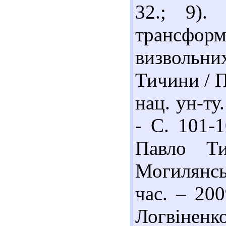
32.; 9).
трансформ
визвольн
Тичини / П
нац. ун-ту
- С. 101-1
Павло Ти
Могилянсь
час. – 200
Логвінен