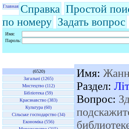
Справка
Простой пои
Главная
по номеру
Задать вопрос
Имя:
Пароль:
Имя:
Жанн
(6520)
Загальні (1265)
Раздел:
Лі
Мистецтво (112)
Бібліотека (59)
Вопрос:
Зд
Краєзнавство (383)
Культура (60)
подскажите
Сільське господарство (34)
библиотек
Економіка (556)
Мовознавство (215)