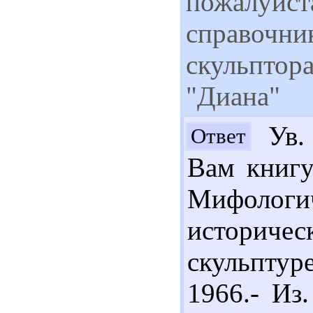
пожалуйста
справочник
скульптора
"Диана"
Ув.
Ответ
Вам книгу
Мифолог
историче
скульптур
1966.- Из.