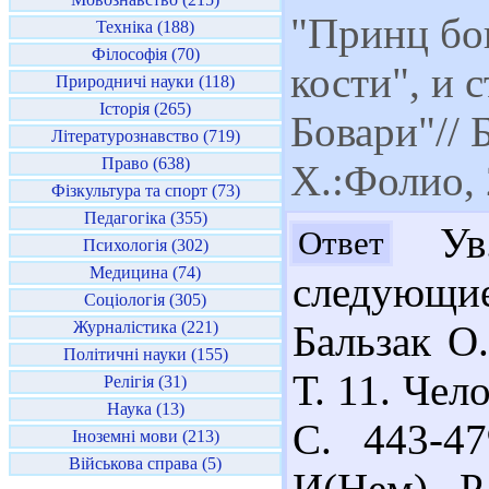
"Принц бог
Техніка (188)
Філософія (70)
кости", и 
Природничі науки (118)
Історія (265)
Бовари"// 
Літературознавство (719)
Право (638)
Х.:Фолио,
Фізкультура та спорт (73)
Педагогіка (355)
Ув.
Ответ
Психологія (302)
Медицина (74)
следующие
Соціологія (305)
Журналістика (221)
Бальзак О
Політичні науки (155)
Т. 11. Чел
Релігія (31)
Наука (13)
С. 443-4
Іноземні мови (213)
Військова справа (5)
И(Нем) Р