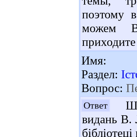
темы, тр
поэтому 
можем Ва
приходите
Имя:
Раздел:
Іст
Вопрос:
Пе
Шан
Ответ
видань В. 
бібліотеці