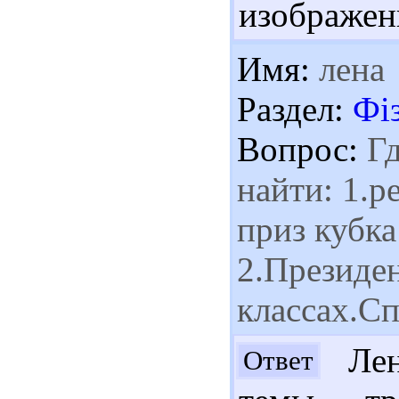
изображен
Имя:
лена
Раздел:
Фі
Вопрос:
Гд
найти: 1.р
приз кубк
2.Президе
классах.Сп
Лен
Ответ