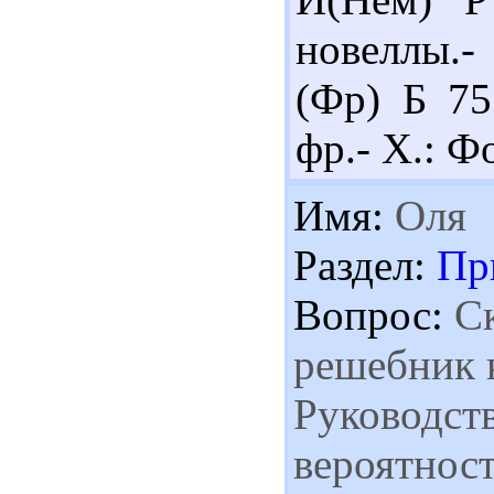
новеллы.-
(Фр) Б 75
фр.- Х.: Фо
Имя:
Оля
Раздел:
Пр
Вопрос:
Ск
решебник 
Руководст
вероятнос