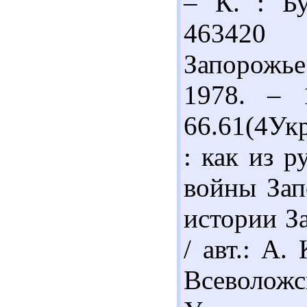
– К. : Бу
463420 
Запорожье 
1978. – 
66.61(4Ук
: как из 
войны Зап
истории За
/ авт.: А.
Всеволож