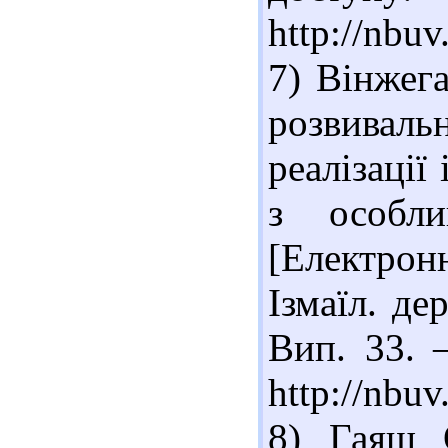
http://nb
7) Вінжег
розвиваль
реалізації
з особли
[Електрон
Ізмаїл. де
Вип. 33. 
http://nbu
8) Гаяш 