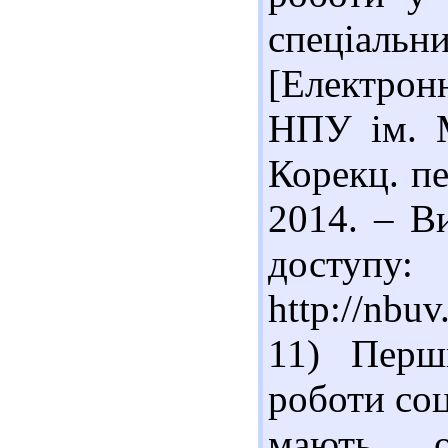
спеціальн
[Електрон
НПУ ім. М
Корекц. пе
2014. – В
доступу:
http://nb
11) Перш
роботи соц
мають ос