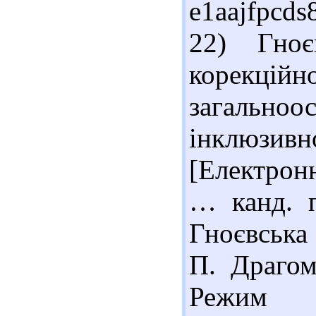
e1aajfpcds
22) Гно
корекцій
загальн
інклюзи
[Електронн
… канд. п
Гноєвська
П. Драгом
Реж