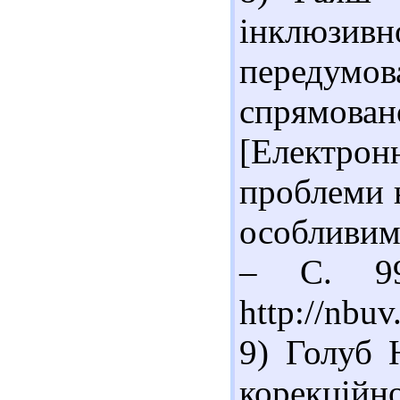
інклюзив
передумов
спрямова
[Електро
проблеми 
особливим
– С. 99
http://nbu
9) Голуб 
корекцій