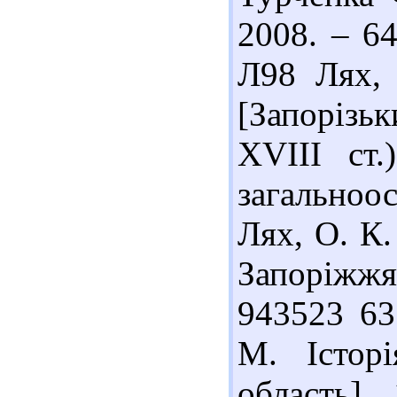
2008. – 64
Л98 Лях, 
[Запорізьк
XVIII ст.
загальноос
Лях, О. К.
Запоріжжя
943523 63
М. Історі
область].