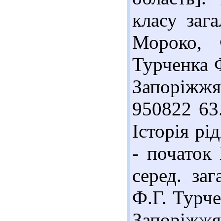
класу зага
Мороко, 
Турченка Ф
Запоріжжя
950822 63
Історія рі
- початок 
серед. заг
Ф.Г. Турче
Запоріжжя