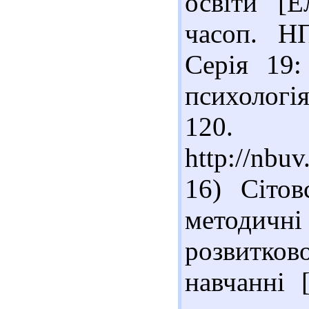
освіти [Е
часоп. Н
Серія 19:
психологія
120. 
http://nb
16) Сітов
методич
розвитко
навчанні 