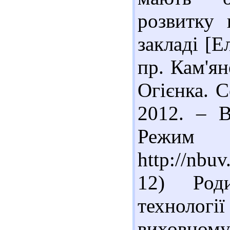
розвитку 
закладі [Е
пр. Кам'ян
Огієнка. С
2012. – В
Реж
http://nbu
12) Род
технолог
виховному