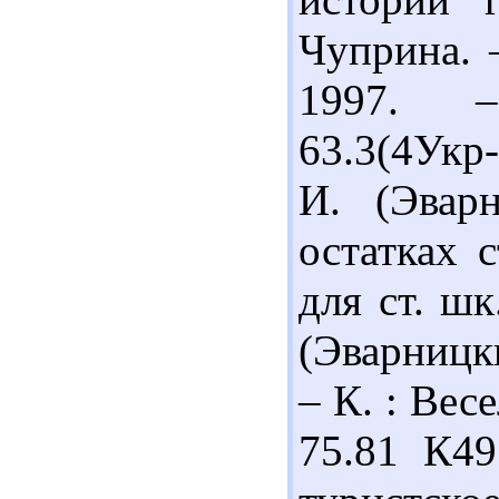
Чуприна. 
1997. 
63.3(4Укр
И. (Эвар
остатках 
для ст. шк
(Эварницкий
– К. : Вес
75.81 К49