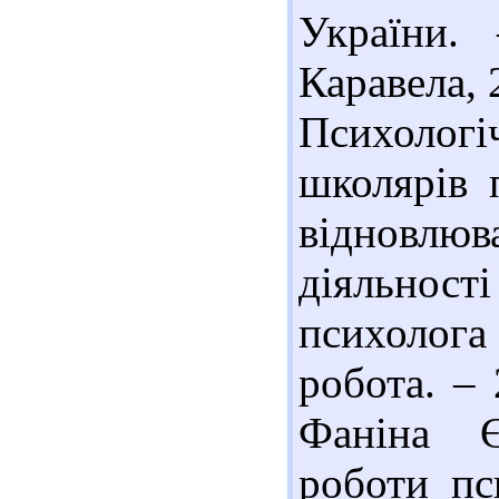
України.
Каравела, 
Психолог
школярів п
відновлю
діяльнос
психолога
робота. – 
Фаніна Є
роботи пс