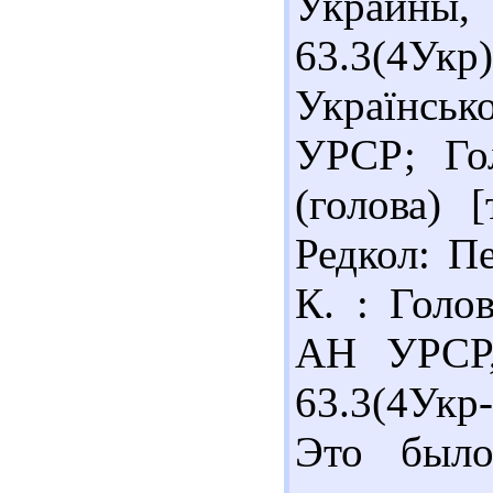
Украины,
63.3(4Ук
Української
УРСР; Гол
(голова) [
Редкол: Пе
К. : Голов
АН УРСР,
63.3(4Укр
Это было