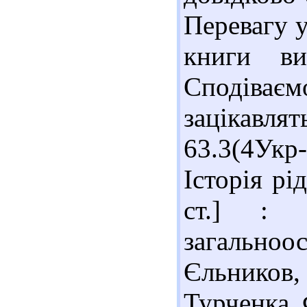
Перевагу у
книги ви
Сподіва
зацікавля
63.3(4Укр
Історія рі
ст.] : 
загальноос
Єльников,
Турченка 