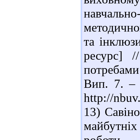
навчально
методично
та інклюз
ресурс] /
потребами
Вип. 7. –
http://nbu
13) Савін
майбутні
роботи 