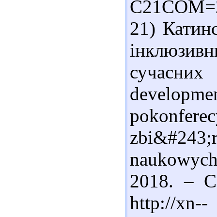
C21COM=
21) Катин
інклюзивн
сучасних 
developm
pokonfere
zbi&#24
naukowych
2018. – С
http://xn--