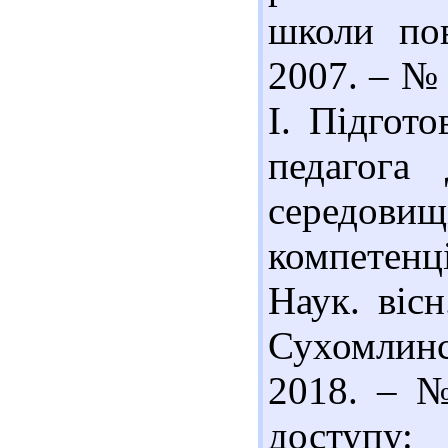
школи пов
2007. – № 
І. Підгот
педагога
середови
компетенц
Наук. вісн
Сухомлинс
2018. – №
доступу: