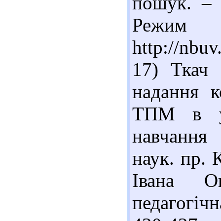
пошук. – 
Реж
http://nbu
17) Ткач 
надання к
ТПМ в ум
навчання 
наук. пр. 
Івана Ог
педагогічн