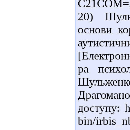
C21COM=2
20) Шуль
основи ко
аутист
[Електронн
ра психо
Шульженко
Драгоманов
доступу: h
bin/irbis_n