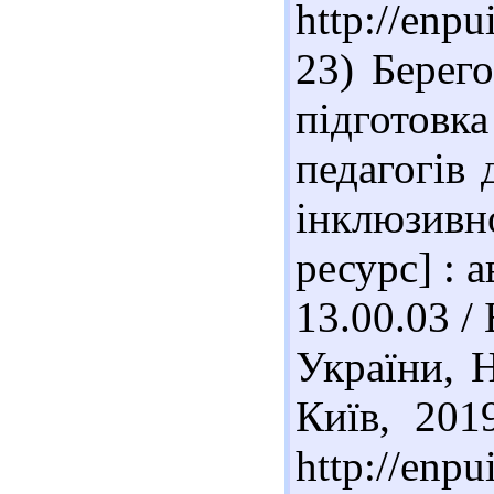
http://enp
23) Берег
підготов
педагогів 
інклюзив
ресурс] : а
13.00.03 /
України, 
Київ, 201
http://enp