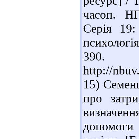
ресурс] / 
часоп. Н
Серія 19:
психологія
390. 
http://nb
15) Семен
про затри
визначен
допомоги 