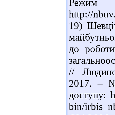
Реж
http://nbu
19) Шевці
майбутньо
до роботи
загальноо
// Людино
2017. – 
доступу: h
bin/irbis_n