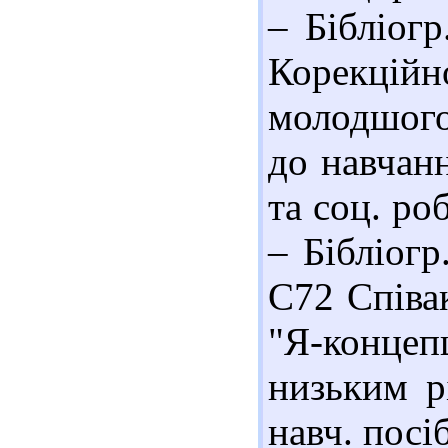
– Бібліогр
Корекційн
молодшого 
до навчанн
та соц. ро
– Бібліогр
С72 Співак
"Я-конце
низьким р
навч. посі