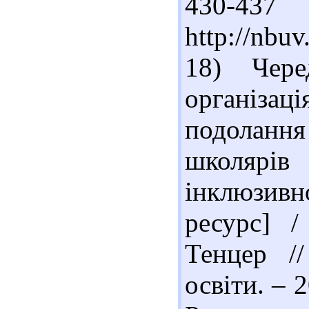
430-43
http://nbu
18) Чере
організа
подолан
школярів
інклюзив
ресурс] /
Тенцер //
освіти. – 