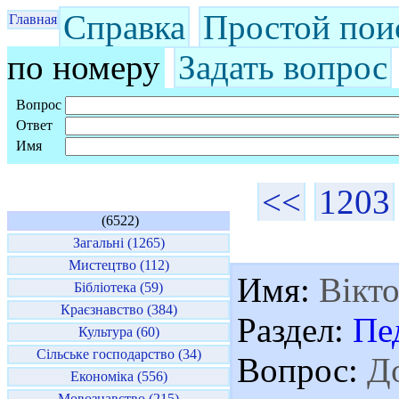
Справка
Простой пои
Главная
по номеру
Задать вопрос
Вопрос
Ответ
Имя
<<
1203
(6522)
Загальні (1265)
Мистецтво (112)
Имя:
Вікто
Бібліотека (59)
Краєзнавство (384)
Раздел:
Пе
Культура (60)
Сільське господарство (34)
Вопрос:
До
Економіка (556)
Мовознавство (215)