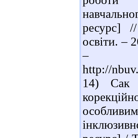
навчальн
ресурс] /
освіти. – 2
– Ре
http://nbu
14) Сак 
корекці
особливи
інклюзив