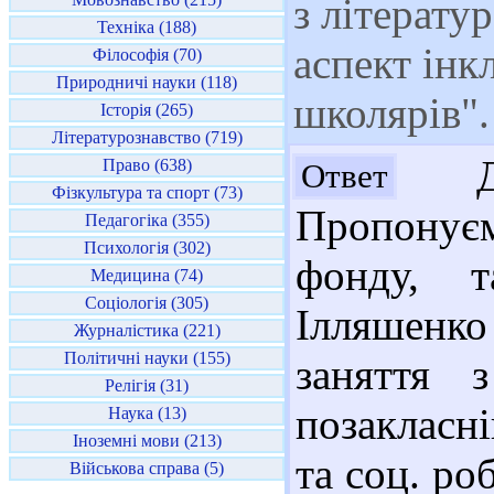
з літерату
Техніка (188)
аспект ін
Філософія (70)
Природничі науки (118)
школярів"
Історія (265)
Літературознавство (719)
Доб
Право (638)
Ответ
Фізкультура та спорт (73)
Пропонуєм
Педагогіка (355)
Психологія (302)
фонду, т
Медицина (74)
Соціологія (305)
Ілляшенко
Журналістика (221)
Політичні науки (155)
заняття 
Релігія (31)
позакласні
Наука (13)
Іноземні мови (213)
та соц. ро
Військова справа (5)