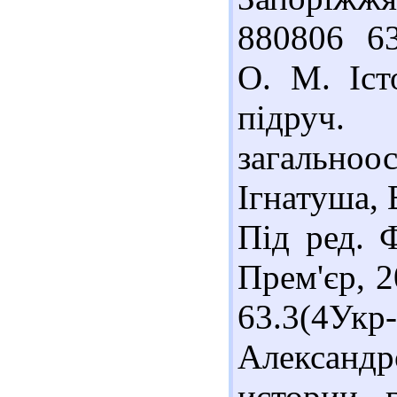
880806 63
О. М. Іст
підруч.
загально
Ігнатуша, 
Під ред. 
Прем'єр, 2
63.3(4Ук
Александр
истории 