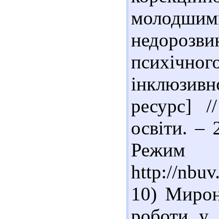
молодшим
недорозви
психічн
інклюзив
ресурс] /
освіти. – 
Реж
http://nbu
10) Мирон
роботи у 