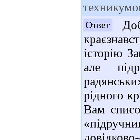
техникумо
Доб
Ответ
краєзнавст
історію За
але під
радянськ
рідного к
Вам списо
«підручни
довідков