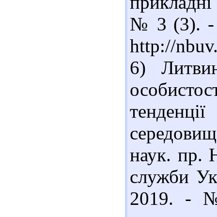
прикладні 
№ 3 (3). -
http://nbu
6) Литвин
особистос
тенденції
середовищ
наук. пр. 
служби Укр
2019. - 