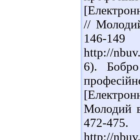
[Електрон
// Молоди
146-14
http://nb
6). Бобр
професійн
[Електрон
Молодий в
472-47
http://nbu