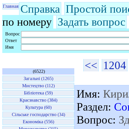
Справка
Простой пои
Главная
по номеру
Задать вопрос
Вопрос
Ответ
Имя
<<
1204
(6522)
Загальні (1265)
Мистецтво (112)
Имя:
Кири
Бібліотека (59)
Краєзнавство (384)
Раздел:
Со
Культура (60)
Сільське господарство (34)
Вопрос:
Зд
Економіка (556)
Мовознавство (215)