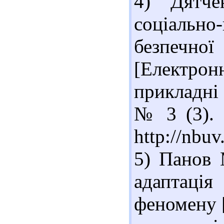
4) Дятче
соціаль
безпечно
[Електро
прикладні 
№ 3 (3). 
http://nbu
5) Панов 
адаптаці
феномену [