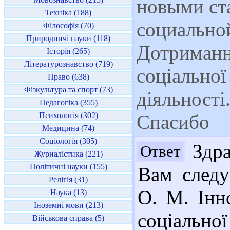
новыми ст
Техніка (188)
социальной
Філософія (70)
Природничі науки (118)
Дотриманн
Історія (265)
Літературознавство (719)
соціальної
Право (638)
Фізкультура та спорт (73)
діяльності
Педагогіка (355)
Психологія (302)
Спасибо
Медицина (74)
Соціологія (305)
Здра
Ответ
Журналістика (221)
Політичні науки (155)
Вам следу
Релігія (31)
О. М. Інно
Наука (13)
Іноземні мови (213)
соціально
Військова справа (5)