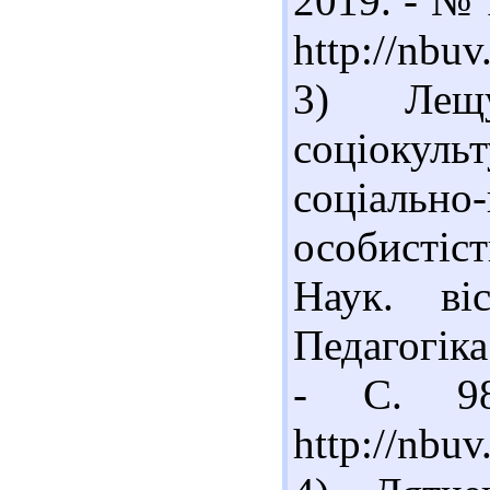
2019. - № 
http://nbu
3) Лещ
соціокуль
соціаль
особистіс
Наук. ві
Педагогіка
- С. 98
http://nb