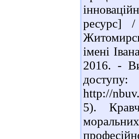
інноваці
ресурс] /
Житомирсь
імені Іван
2016. - В
доступу:
http://nb
5). Крав
моральн
професі