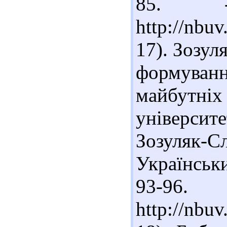
85. -
http://nb
17). Зозул
формува
майбутні
університе
Зозуляк-
Українськи
93-96
http://nbu