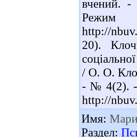
вчений. -
Реж
http://nb
20). Кло
соціально
/ О. О. Кл
- № 4(2). 
http://nbu
Имя:
Мари
Раздел:
Пс