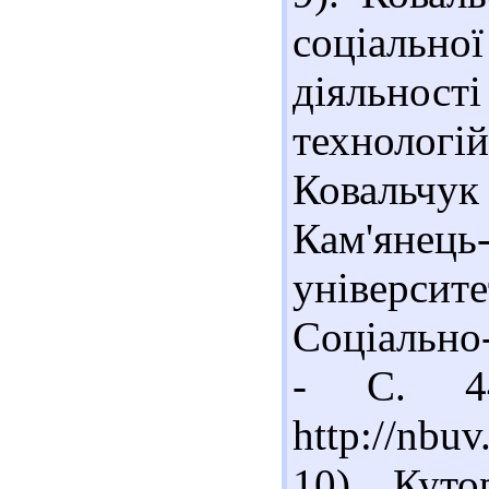
соціальн
діяльнос
технологій
Ковальчук
Кам'янець
університе
Соціально-
- С. 44
http://nb
10). Кут