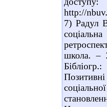
доступу:
http://nbu
7) Радул 
соціальна
ретроспе
школа. – 
Бібліогр.
Позитив
соціально
становлен