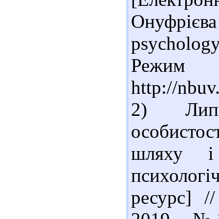
Онуфрієв
psychology.
Реж
http://nbu
2) Липк
особисто
шляху і 
психолог
ресурс] /