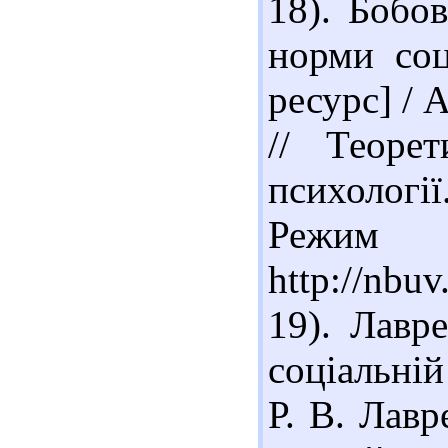
18). Бобо
норми соц
ресурс] / 
// Теоре
психології.
Реж
http://nbu
19). Лавр
соціальній
Р. В. Лавр