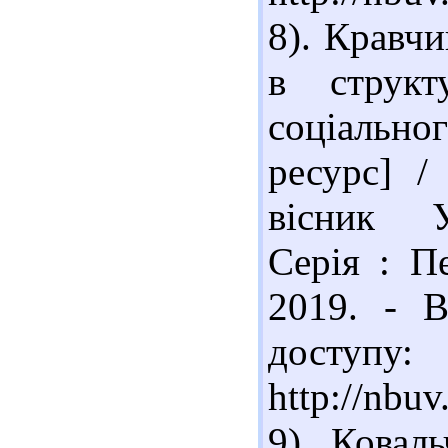
8). Кравчи
в структу
соціальн
ресурс] /
вісник У
Серія : Пе
2019. - В
доступу:
http://nb
9). Коваль