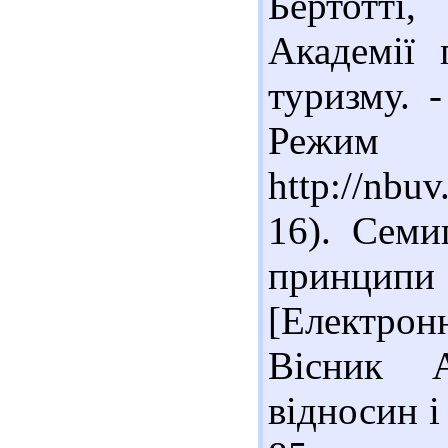
Бертотті,
Академії 
туризму. 
Реж
http://nb
16). Семи
принци
[Електрон
Вісник А
відносин і 