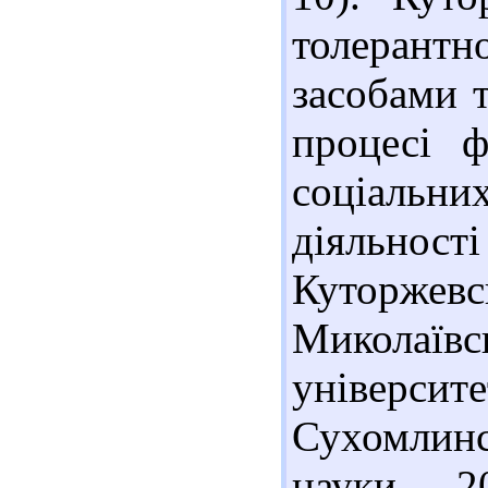
толерантн
засобами 
процесі ф
соціальни
діяльності
Куторжев
Миколаї
універ
Сухомлинс
науки. - 2