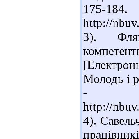
175-18
http://nb
3). Фл
компетент
[Електро
Молодь і р
- Ре
http://nbu
4). Савель
працівн