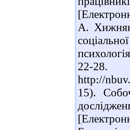
працівник
[Електрон
А. Хижняк
соціаль
психологія,
22-28
http://nbu
15). Собо
дослідже
[Електро