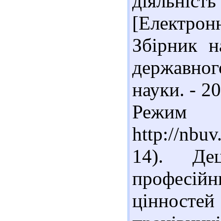
діяльніс
[Електрон
Збірник н
державног
науки. - 20
Реж
http://nbu
14). Де
професій
цінност