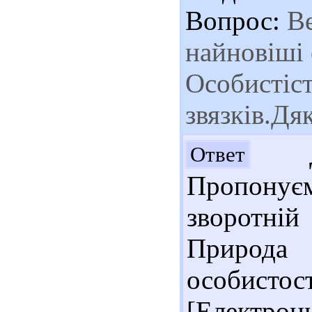
Вопрос:
Ве
найновіші 
Особистіст
звязків.Дя
До
Ответ
Пропону
зворотній
Природа
особисто
[Електронн