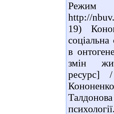
Реж
http://nbu
19) Коно
соціальна 
в онтогене
змін жит
ресурс] 
Кононенк
Талдонова 
психології.