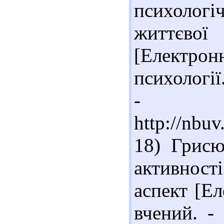
психоло
життєвої 
[Електронн
психології.
- Ре
http://nbu
18) Грисю
активност
аспект [Е
вчений. -