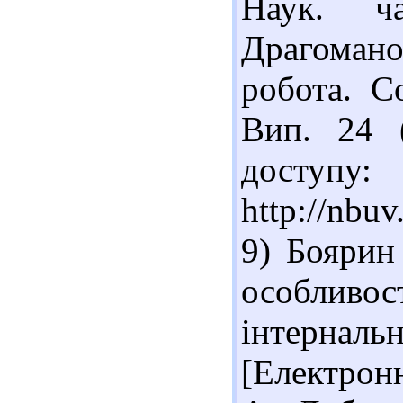
Наук. 
Драгоман
робота. Со
Вип. 24 
доступу:
http://nb
9) Боярин
особливос
інтерналь
[Електронн