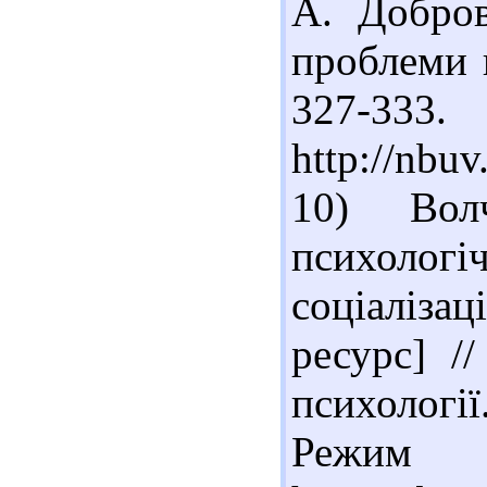
А. Добров
проблеми п
327-33
http://nbu
10) Вол
психоло
соціаліза
ресурс] /
психології
Реж