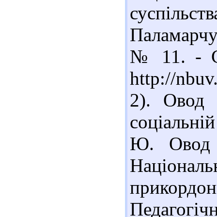
суспільств
Паламарчук
№ 11. - С
http://nb
2). Овод 
соціальній
Ю. Овод 
Націонал
прикордон
Педагогіч