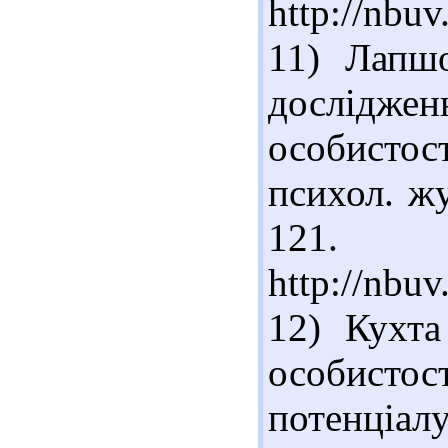
http://nbu
11) Лапшо
дослідже
особистост
психол. жу
121. 
http://nbu
12) Кухта
особистос
потенціал