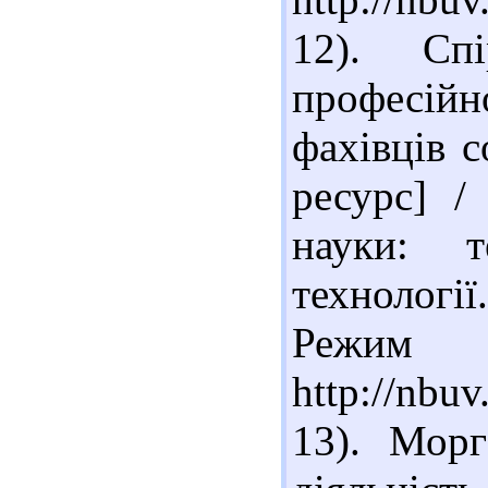
12). Сп
професійн
фахівців 
ресурс] /
науки: те
технології
Реж
http://nb
13). Морг