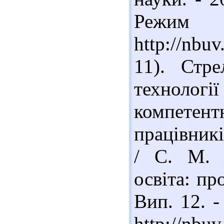
Реж
http://nb
11). Стре
техноло
компетент
працівник
/ С. М. 
освіта: пр
Вип. 12. -
http://nbu