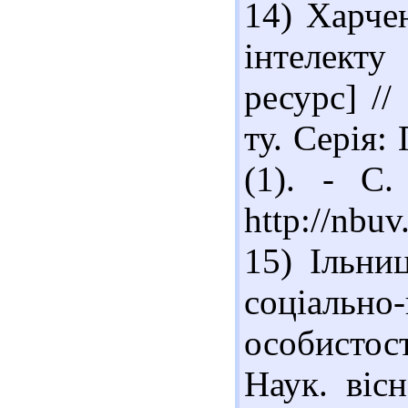
14) Харче
інтелект
ресурс] //
ту. Серія:
(1). - С.
http://nbu
15) Ільни
соціальн
особистос
Наук. вісн