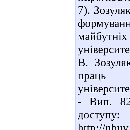
7). Зозуля
формува
майбутніх
університе
В. Зозуля
праць [
університе
- Вип. 82
доступу:
http://nbu