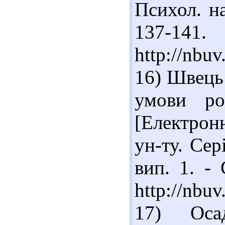
Психол. на
137-14
http://nbu
16) Швець
умови роз
[Електронн
ун-ту. Сер
вип. 1. -
http://nbu
17) Оса