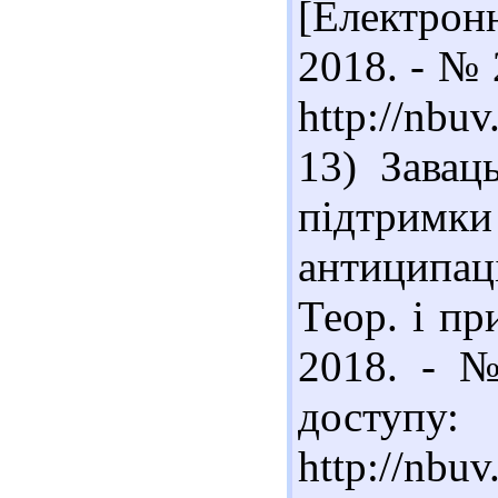
[Електрон
2018. - № 
http://nbu
13) Завац
підтримки 
антиципац
Теор. і пр
2018. - №
доступу:
http://nbu