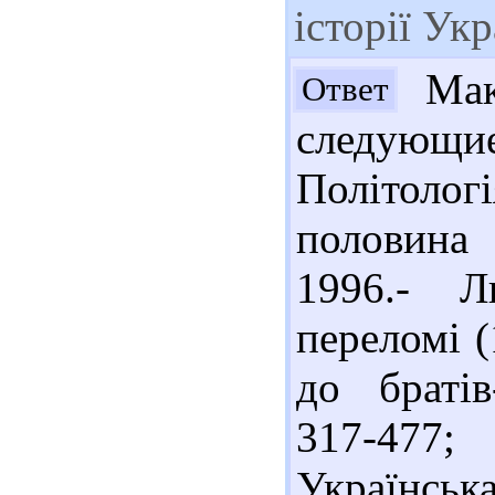
історії Укр
Мак
Ответ
следующи
Політоло
половина 
1996.- Л
переломі 
до братів
317-477
Українська