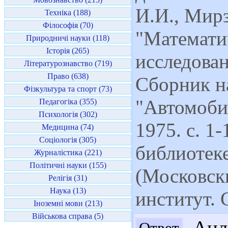
И.И., Мирз
Техніка (188)
Філософія (70)
"Математи
Природничі науки (118)
Історія (265)
исследован
Літературознавство (719)
Право (638)
Сборник н
Фізкультура та спорт (73)
"Автомоби
Педагогіка (355)
Психологія (302)
1975. с. 1
Медицина (74)
Соціологія (305)
библиотек
Журналістика (221)
Політичні науки (155)
(Московск
Релігія (31)
Наука (13)
институт. 
Іноземні мови (213)
Військова справа (5)
Андр
Ответ