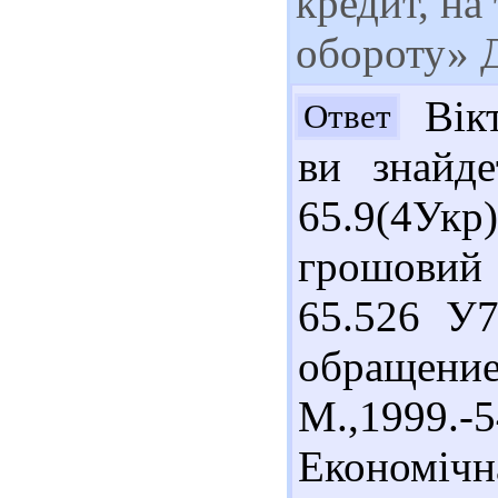
кредит, на
обороту» 
Вікт
Ответ
ви знайде
65.9(4Укр
грошовий 
65.526 У7
обращение
М.,1999
Економічн