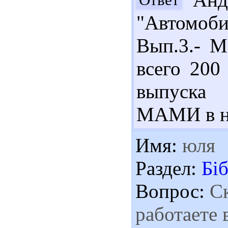
"Автомоби
Вып.3.- М
всего 200
выпуска 
МАМИ в на
Имя:
юля
Раздел:
Біб
Вопрос:
Ск
работаете 