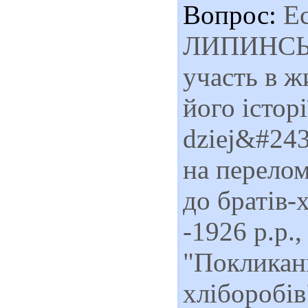
Вопрос:
Ес
ЛИПИНСЬКИ
участь в ж
його історі
dziej&#243
на перелом
до братів-
-1926 р.р.,
"Покликанн
хліборобів"