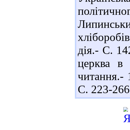
політичног
Липинськ
хліборобі
дія.- С. 1
церква в 
читання.- 
С. 223-266