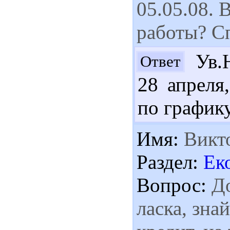
05.05.08. 
работы? С
Ув.Ю
Ответ
28 апреля
по графику
Имя:
Викт
Раздел:
Ек
Вопрос:
До
ласка, зна