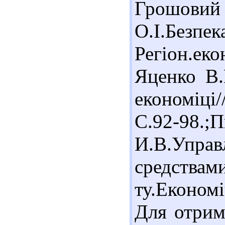
Грошовий
О.І.Без
Регіон.ек
Яценко В.
економіці
С.92-98
И.В.Управ
средства
ту.Економ
Для отрим