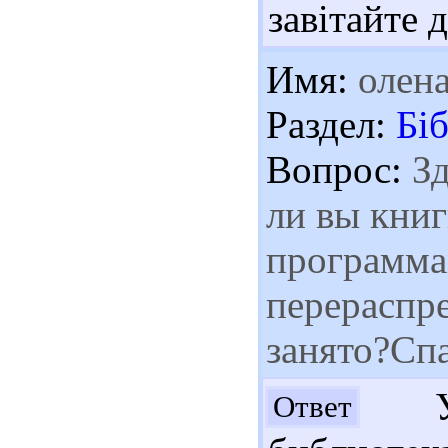
завітайте 
Имя:
олен
Раздел:
Біб
Вопрос:
Зд
ли вы кни
программам
перераспре
занято?Сп
Ув
Ответ