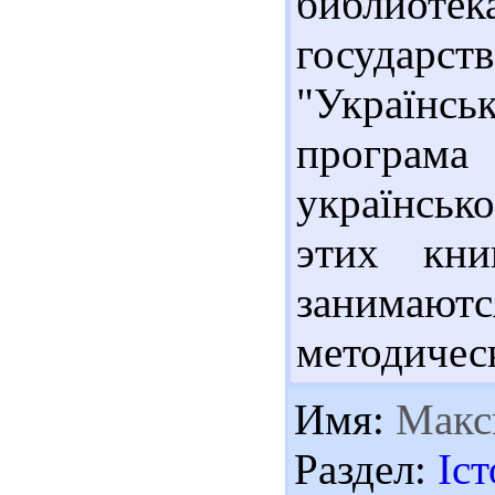
библиоте
государ
"Українс
програма
українськ
этих кни
занимаю
методическ
Имя:
Макс
Раздел:
Іст