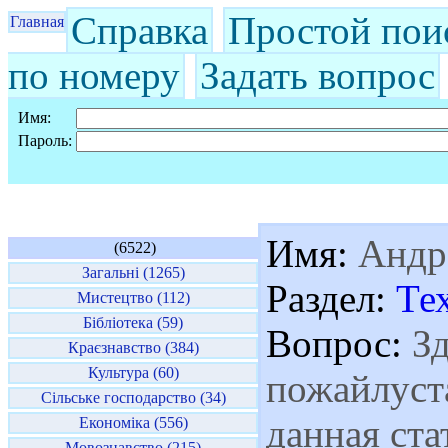
Справка
Простой пои
Главная
по номеру
Задать вопрос
Имя:
Пароль:
Имя:
Андр
(6522)
Загальні (1265)
Раздел:
Те
Мистецтво (112)
Бібліотека (59)
Вопрос:
Зд
Краєзнавство (384)
Культура (60)
пожайлуста
Сільське господарство (34)
данная ста
Економіка (556)
Мовознавство (215)