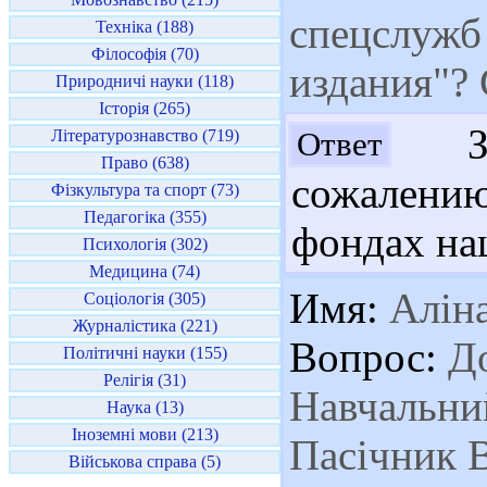
спецслужб 
Техніка (188)
Філософія (70)
издания"?
Природничі науки (118)
Історія (265)
Здр
Ответ
Літературознавство (719)
Право (638)
сожалени
Фізкультура та спорт (73)
Педагогіка (355)
фондах на
Психологія (302)
Медицина (74)
Имя:
Алін
Соціологія (305)
Журналістика (221)
Вопрос:
До
Політичні науки (155)
Релігія (31)
Навчальний
Наука (13)
Іноземні мови (213)
Пасічник В
Військова справа (5)