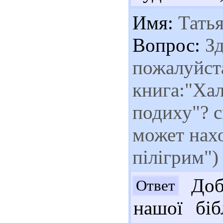
Имя:
Татья
Вопрос:
Зд
пожалуйста
книга:"Хал
подиху"? с
может нах
пілігрим")
Добр
Ответ
нашої біб