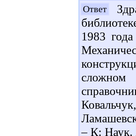
Здра
Ответ
библиотек
1983 года
Механ
констру
сложном 
справочн
Ковальчу
Ламашевски
– К: Наук.