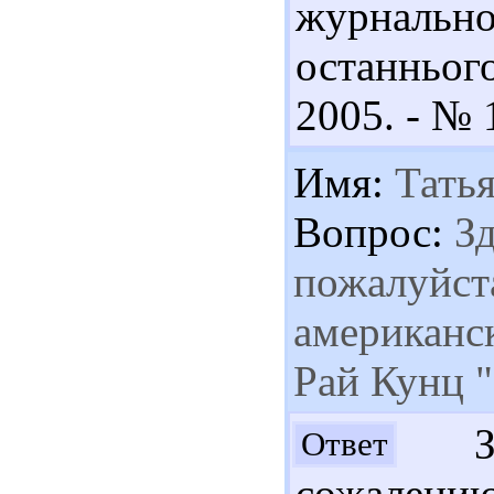
журнально
останнього
2005. - № 1
Имя:
Татья
Вопрос:
Зд
пожалуйста
американск
Рай Кунц 
Здр
Ответ
сожалению