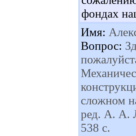
фондах на
Имя:
Алек
Вопрос:
Зд
пожалуйста
Механичес
конструкц
сложном н
ред. А. А.
538 с.