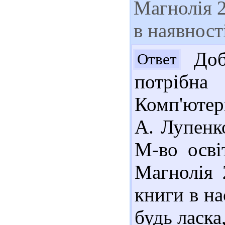
Магнолія 2
в наявност
Доб
Ответ
потрібн
Комп'ютерн
А. Лупенко
М-во осві
Магнолія 2
книги в на
будь ласка,