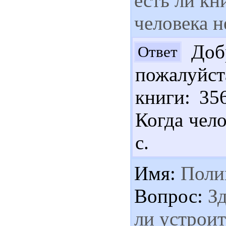
есть ли кн
человека н
Добр
Ответ
пожалуйст
книги: 35
Когда чело
с.
Имя:
Поли
Вопрос:
Зд
ли устроит