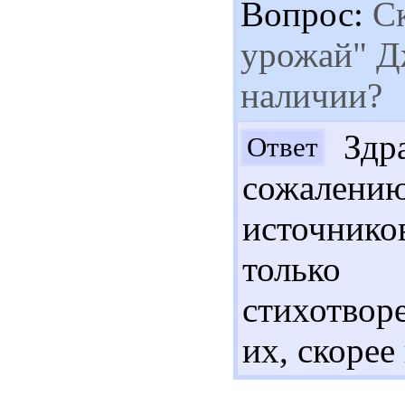
Вопрос:
Ск
урожай" Д
наличии?
Здра
Ответ
сожален
источнико
только
стихотвор
их, скорее