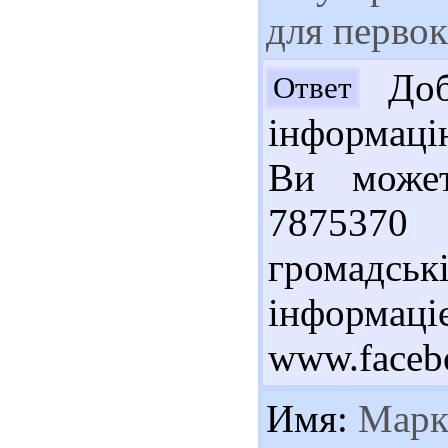
для перво
Добр
Ответ
інформаці
Ви может
787537
громадсь
інф
www.faceb
Имя:
Мар