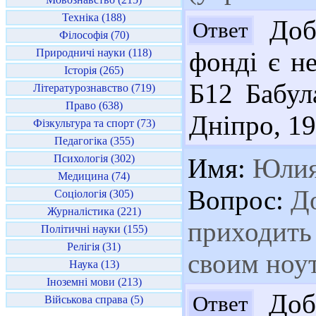
Техніка (188)
Добр
Ответ
Філософія (70)
Природничі науки (118)
фонді є н
Історія (265)
Б12 Бабула
Літературознавство (719)
Право (638)
Дніпро, 196
Фізкультура та спорт (73)
Педагогіка (355)
Психологія (302)
Имя:
Юли
Медицина (74)
Вопрос:
До
Соціологія (305)
Журналістика (221)
приходить 
Політичні науки (155)
Релігія (31)
своим ноу
Наука (13)
Іноземні мови (213)
Добр
Ответ
Військова справа (5)