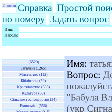
Справка
Простой пои
Главная
по номеру
Задать вопрос
Имя:
Пароль:
Имя:
татья
(6520)
Загальні (1265)
Вопрос:
До
Мистецтво (112)
Бібліотека (59)
пожалуйста
Краєзнавство (383)
Культура (60)
"Бабула В
Сільське господарство (34)
(укр Сигна
Економіка (556)
Мовознавство (215)