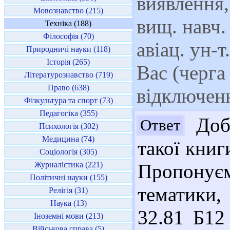
виявлення,
Мовознавство (215)
вищ. навч. 
Техніка (188)
Філософія (70)
авіац. ун-т
Природничі науки (118)
Історія (265)
Вас (черга
Літературознавство (719)
Право (638)
відключенн
Фізкультура та спорт (73)
Педагогіка (355)
Добр
Ответ
Психологія (302)
Медицина (74)
такої кни
Соціологія (305)
Журналістика (221)
Пропонує
Політичні науки (155)
тематики,
Релігія (31)
Наука (13)
32.81 Б12
Іноземні мови (213)
Військова справа (5)