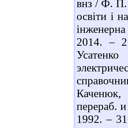
внз / Ф. П
освіти і н
інженерна
2014. – 2
Усатен
электри
справочн
Каченюк, 
перераб. и
1992. – 31