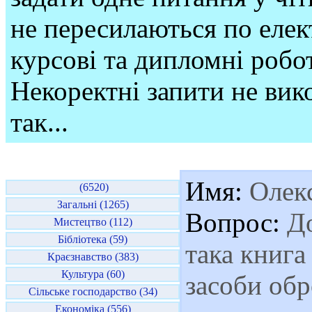
не пересилаються по елек
курсові та дипломні робо
Некоректні запити не вико
так...
Имя:
Олек
(6520)
Загальні (1265)
Вопрос:
До
Мистецтво (112)
Бібліотека (59)
така книга
Краєзнавство (383)
Культура (60)
засоби обр
Сільське господарство (34)
Економіка (556)