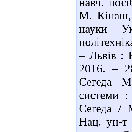
навч. посі
М. Кінаш,
науки Ук
політехнік
– Львів : 
2016. – 2
Сегеда М
системи :
Сегеда / 
Нац. ун-т 