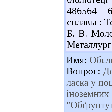
486564 6
сплавы : Те
Б. В. Моло
Металлурги
Имя:
Обєдк
Вопрос:
До
ласка у по
іноземних 
"Обґрунту