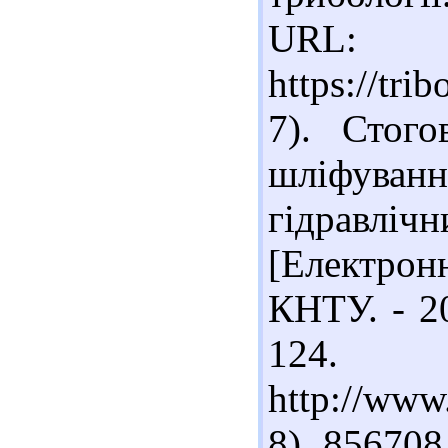
URL:
https://tri
7). Стог
шліфуванн
гідравліч
[Електронн
КНТУ. - 20
12
http://www
8). 856708