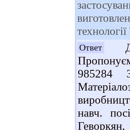
застосуван
виготовлен
технології
Доб
Ответ
Пропонуєм
985284 
Матеріалоз
виробницт
навч. пос
Геворкян,