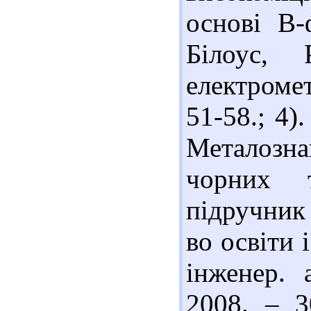
основі В-
Білоус,
електроме
51-58.; 4)
Металозн
чорних 
підручник 
во освіти 
інженер. 
2008. – 3