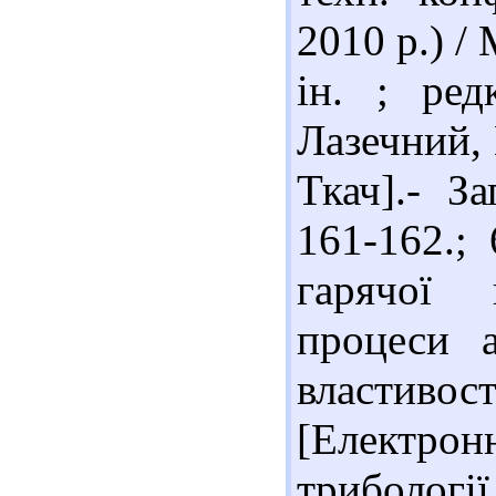
2010 р.) /
ін. ; ред
Лазечний, 
Ткач].- З
161-162.;
гарячої 
процеси а
властивос
[Електро
трибології