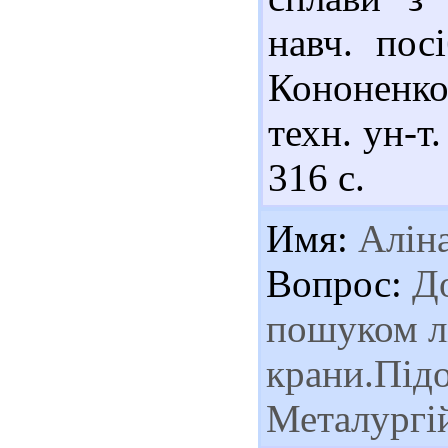
навч. пос
Кононенко,
техн. ун-т
316 с.
Имя:
Алін
Вопрос:
До
пошуком лі
крани.Підо
Металургі