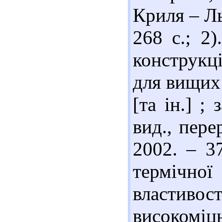
Криля – Ль
268 с.; 2
конструкц
для вищих 
[та ін.] ;
вид., пере
2002. – 3
термічно
властив
високомі