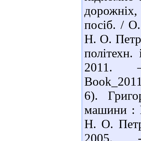
дорожніх,
посіб. / О
Н. О. Петр
політехн.
2011.
Book_2011_
6). Григ
машини : Н
Н. О. Пет
2005.