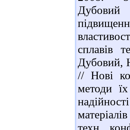
Дубовий
підвище
властивос
сплавів 
Дубовий, Н
// Нові к
методи їх
надійності
матеріалі
техн. кон