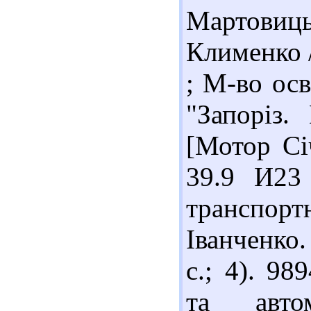
Мартовиц
Клименко /
; М-во осв
"Запоріз.
[Мотор Січ
39.9 И23
транспорт
Іванченко.
с.; 4). 9
та автом