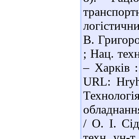
транспор
логістични
В. Григоро
; Нац. техн
– Харків 
URL: Hryho
Техноло
обладнання
/ О. І. Сі
техн. ун-т