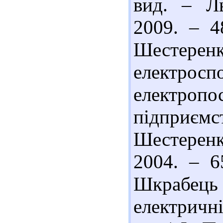
вид. – Ль
2009. – 4
Шестер
елект
електро
підприємст
Шестеренк
2004. – 6
Шкрабець 
електричн