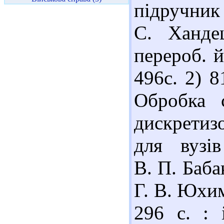
підручник
С. Хандец
перероб. й
496с. 2) 
Обробка 
дискретиз
для вузі
В. П. Бабак
Г. В. Юхим
296 с. : 