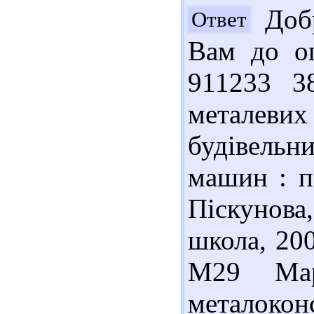
Добр
Ответ
Вам до оп
911233 38
металеви
будівельн
машин : пі
Піскунова
школа, 200
М29 Мар
металок