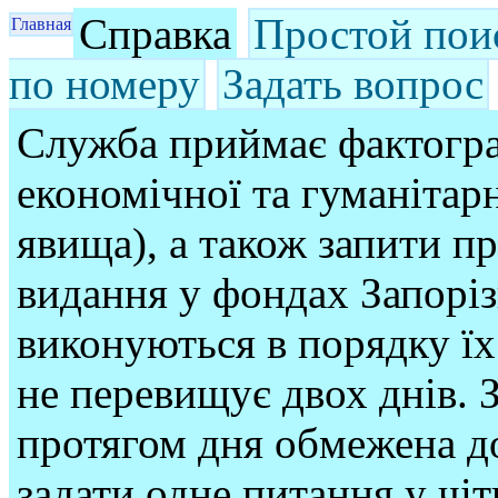
Справка
Простой пои
Главная
по номеру
Задать вопрос
Служба приймає фактогра
економічної та гуманітарн
явища), а також запити п
видання у фондах Запорі
виконуються в порядку їх
не перевищує двох днів. З
протягом дня обмежена до
задати одне питання у чі