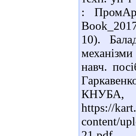
: ПромАр
Book_2017
10). Бала
механізм
навч. посі
Гаркавенк
КНУБА, 
https://kar
content/up
21.pdf.