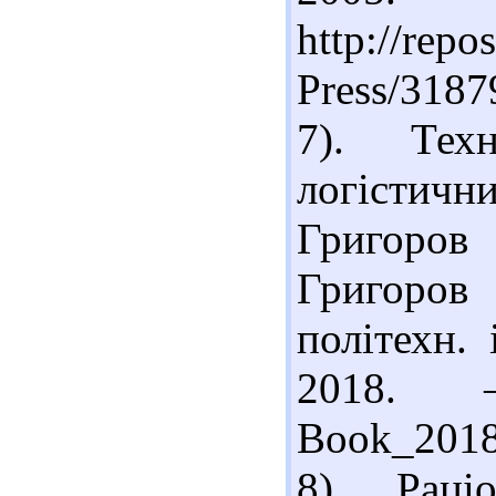
http://repo
Press/318
7). Техн
логістични
Григоров 
Григоров 
політехн.
2018.
Book_2018
8). Раці