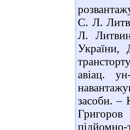
розвантажу
С. Л. Литви
Л. Литвин
України, 
трансторт
авіац. у
навантажу
засоби. – 
Григоров 
підйомно-