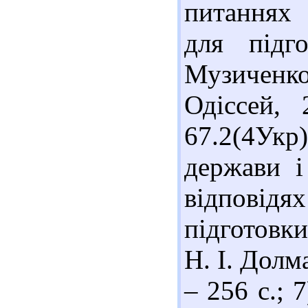
питаннях 
для підг
Музиченко,
Одіссей, 
67.2(4Укр
держави і
відповід
підготовки
Н. І. Долма
– 256 с.; 