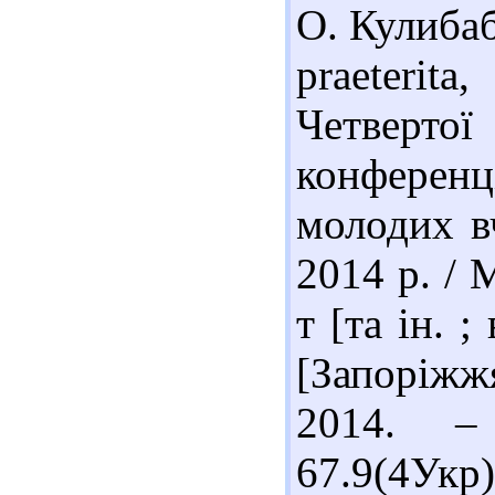
О. Кулибаб
praeterita
Четвертої 
конференц
молодих в
2014 р. /
т [та ін. ;
[Запоріжж
2014. –
67.9(4Укр