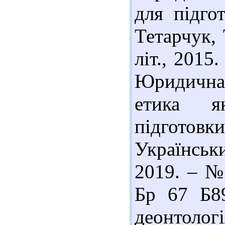
для підгот
Тетарчук, 
літ., 2015
Юридична
етика я
підготовк
Українсь
2019. – № 
Бр 67 Б8
деонтологі