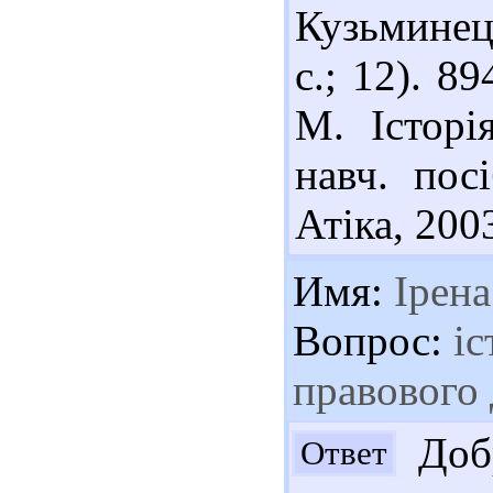
Кузьминець
с.; 12). 8
М. Історі
навч. пос
Атіка, 2003
Имя:
Ірена
Вопрос:
іс
правового
Добр
Ответ