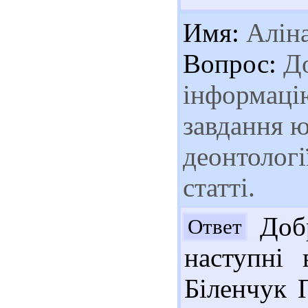
Имя:
Алін
Вопрос:
До
інформаці
завдання 
деонтологі
статті.
Добр
Ответ
наступні 
Біленчук П