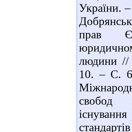
України. –
Добрянськ
прав Є
юридичном
людини //
10. – С. 6
Міжнародн
свобод 
існування
стандарт