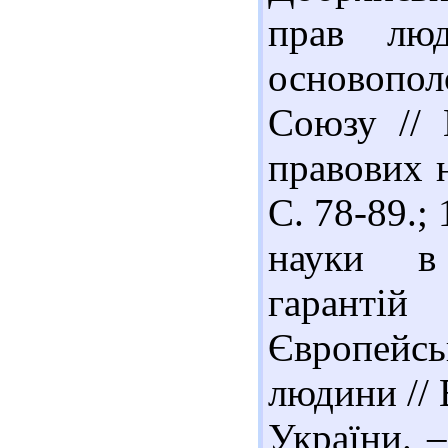
прав люд
основопо
Союзу // 
правових н
С. 78-89.;
науки в 
гаранті
Європейсь
людини // 
України. –