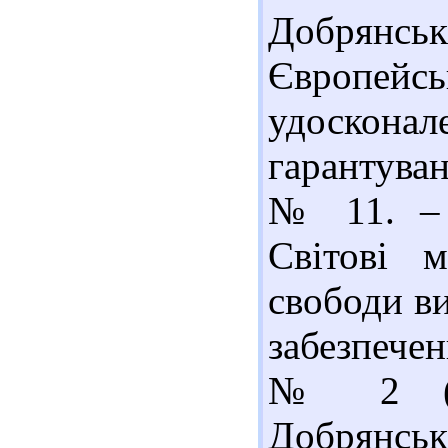
Добрянс
Європейс
удоско
гарантуван
№ 11. – 
Світові м
свободи ви
забезпечен
№ 2 (26
Добрянськ