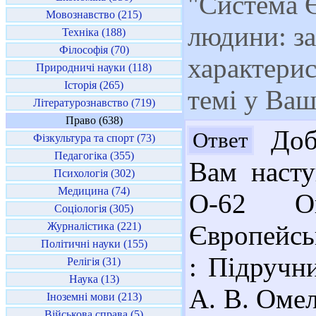
"Система 
Мовознавство (215)
людини: з
Техніка (188)
Філософія (70)
характерис
Природничі науки (118)
Історія (265)
темі у Ваш
Літературознавство (719)
Право (638)
Добр
Ответ
Фізкультура та спорт (73)
Педагогіка (355)
Вам насту
Психологія (302)
Медицина (74)
О-62 О
Соціологія (305)
Журналістика (221)
Європейсь
Політичні науки (155)
: Підручн
Релігія (31)
Наука (13)
А. В. Омел
Іноземні мови (213)
Військова справа (5)