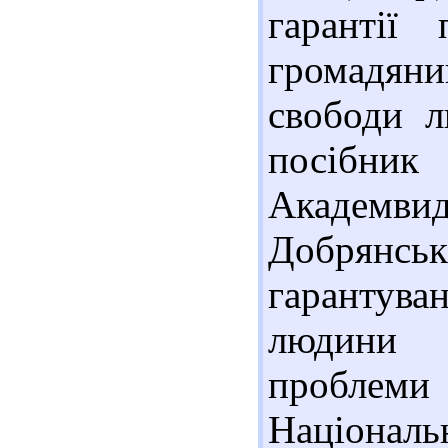
гарантії
громадяни
свободи л
посібник
Академвид
Добрян
гарантув
людини 
проблеми
Національ