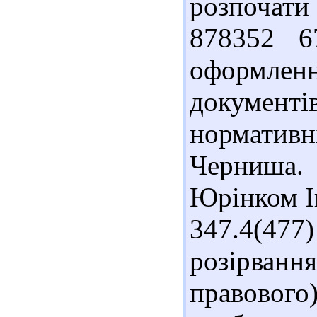
розпочат
878352 6
оформле
документ
нормативн
Черниша.
Юрінком Ін
347.4(47
розірва
правового