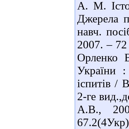
А. М. Іст
Джерела п
навч. посі
2007. – 72
Орленко В
України :
іспитів / 
2-ге вид.,
А.В., 20
67.2(4Укр