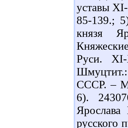
уставы XI-
85-139.; 
князя Я
Княжеские
Руси. ХІ
Шмуцтит.
СССР. – М.
6). 2430
Ярослава 
русского п