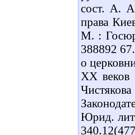
сост. А. 
права Киев
М. : Госюр
388892 67.
о церковни
ХХ веков :
Чистякова 
Законодат
Юрид. лит.
340.12(47