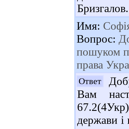
Бризгалов.
Имя:
Софі
Вопрос:
До
пошуком пі
права Укра
Добр
Ответ
Вам наст
67.2(4Укр
держави і 