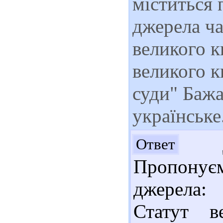
міститься 
джерела ча
великого к
великого к
суди" Баж
українське
До
Ответ
Пропонує
джерела:
Статут в