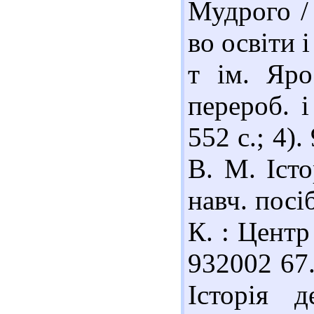
Мудрого / 
во освіти 
т ім. Яро
перероб. і
552 с.; 4)
В. М. Істо
навч. посі
К. : Центр 
932002 67
Історія 