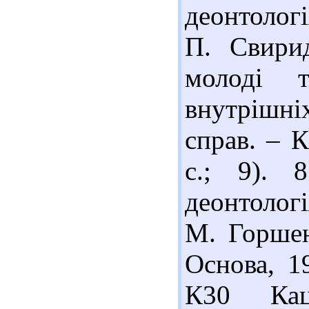
деонтологі
П. Свири
молоді 
внутрішніх
справ. – К
с.; 9).
деонтологі
М. Горшен
Основа, 1
К30 Кац