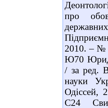
Деонтолог
про обов
держа
Підприємни
2010. – № 
Ю70 Юриди
/ за ред. 
науки Ук
Одіссей, 
С24 Сви