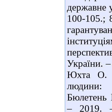
державне у
100-105.;
гарантува
інституц
перспект
України. –
Юхта О. 
людини:
Бюлетень 
– 2019. 