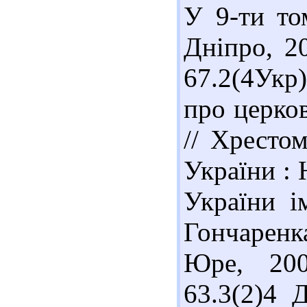
У 9-ти том
Дніпро, 20
67.2(4Укр
про церков
// Хрестом
України : 
України і
Гончаренка.
Юре, 200
63.3(2)4 