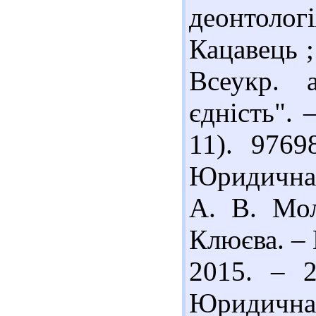
деонтолог
Кацавець ;
Всеукр. а
єдність". 
11). 976
Юридична д
А. В. Мол
Клюєва. – 
2015. – 
Юридична 