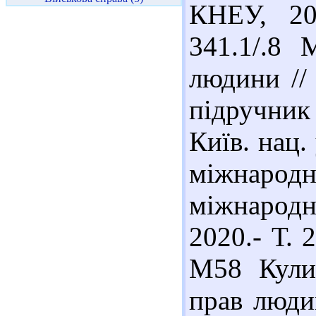
КНЕУ, 20
341.1/.8
людини //
підручник :
Київ. нац.
міжнар
міжнарод
2020.- Т. 
М58 Кули
прав люди