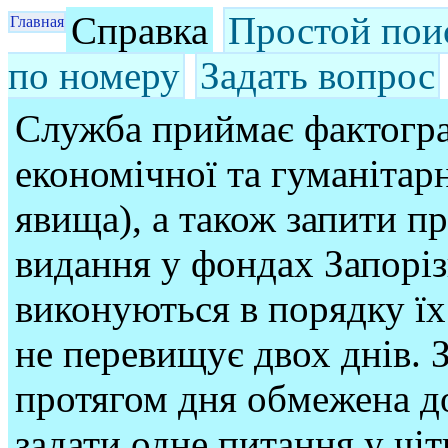
Справка
Простой пои
Главная
по номеру
Задать вопрос
Служба приймає фактогра
економічної та гуманітарн
явища), а також запити п
видання у фондах Запорі
виконуються в порядку їх
не перевищує двох днів. З
протягом дня обмежена до
задати одне питання у чі