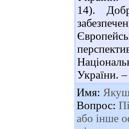
14). Доб
забезп
Європейсь
перспек
Національ
України. – 
Имя:
Якуш
Вопрос:
Пі
або інше о