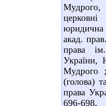
Мудрого,
церковні
юридична 
акад. прав
права і
України, 
Мудрого ;
(голова) т
права Укра
696-698.