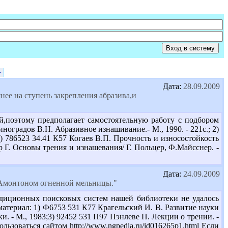
>
Дата:
28.09.2009
нее на ступень закрепления абразива,и
й,поэтому предполагает самостоятельную работу с подбором
оградов В.Н. Абразивное изнашивание.- М., 1990. - 221с.; 2)
3) 786523 34.41 К57 Когаев В.П. Прочность и износостойкость
р Г. Основы трения и изнашевания/ Г. Польцер, Ф.Майсснер. -
Дата:
24.09.2009
 Амонтоном огненной мельницы."
адиционных поисковых систем нашей библиотеки не удалось
териал: 1) Ф6753 531 К77 Крагельский И. В. Развитие науки
ки. - М., 1983;3) 92452 531 П97 Пэнлеве П. Лекции о трении. -
льзоваться сайтом http://www.ngpedia.ru/id016265p1.html Если