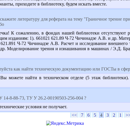
ианты, приходите в библиотеку, будем искать вместе.
кажите литературу для реферата на тему "Граничное трение при
бо
чка! К сожалению, в фондах нашей библиотеки отсутствуют ра
им изданиям: 1). 661021 621.89 Ч-72 Чичинадзе А.В. и др. Мат
8 621.891 Ч-72 Чичинадзе А.В. Расчет и исследование внешнего т
и др. Моделирование трения и изнашивания в машинах / Э.Д. Бр
уйста как найти техническую документацию или ГОСТы в сфер
ы можете найти в техническом отделе (5 этаж библиотеки).
 14-8-88-73, ТУ У 26.2-00190503-256-004 ?
ехнические условия не получает.
<<
7
6
5
4
3
2
1
>