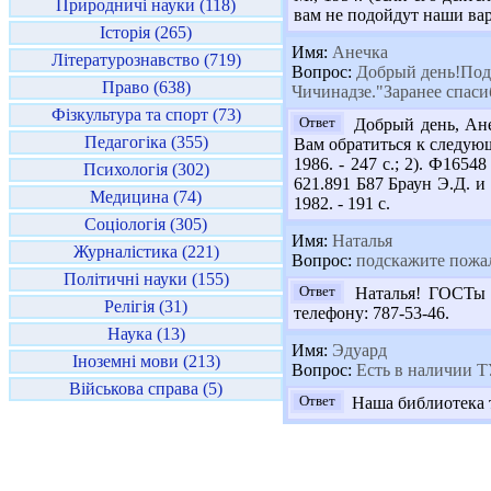
Природничі науки (118)
вам не подойдут наши вар
Історія (265)
Имя:
Анечка
Літературознавство (719)
Вопрос:
Добрый день!Подс
Право (638)
Чичинадзе."Заранее спаси
Фізкультура та спорт (73)
Ответ
Добрый день, Ане
Педагогіка (355)
Вам обратиться к следующ
1986. - 247 с.; 2). Ф1654
Психологія (302)
621.891 Б87 Браун Э.Д. 
Медицина (74)
1982. - 191 с.
Соціологія (305)
Имя:
Наталья
Журналістика (221)
Вопрос:
подскажите пожал
Політичні науки (155)
Ответ
Наталья! ГОСТы В
Релігія (31)
телефону: 787-53-46.
Наука (13)
Имя:
Эдуард
Іноземні мови (213)
Вопрос:
Есть в наличии ТУ
Військова справа (5)
Ответ
Наша библиотека т