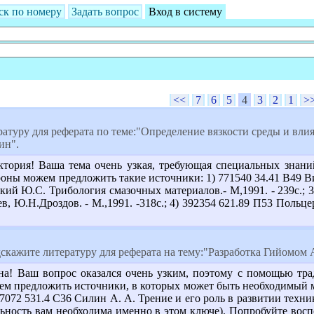
ск по номеру
Задать вопрос
Вход в систему
<<
7
6
5
4
3
2
1
>
туру для реферата по теме:"Определение вязкости среды и влия
ин".
ктория! Ваша тема очень узкая, требующая специальных знани
оны можем предложить такие источники: 1) 771540 34.41 В49 Вин
ский Ю.С. Трибология смазочных материалов.- М,1991. - 239с.; 
в, Ю.Н.Дроздов. - М.,1991. -318с.; 4) 392354 621.89 П53 Польце
скажите литературу для реферата на тему:"Разработка Гийомом
на! Ваш вопрос оказался очень узким, поэтому с помощью тр
ем предложить источники, в которых может быть необходимый ма
607072 531.4 С36 Силин А. А. Трение и его роль в развитии техни
ельность вам необходима именно в этом ключе). Попробуйте воспо