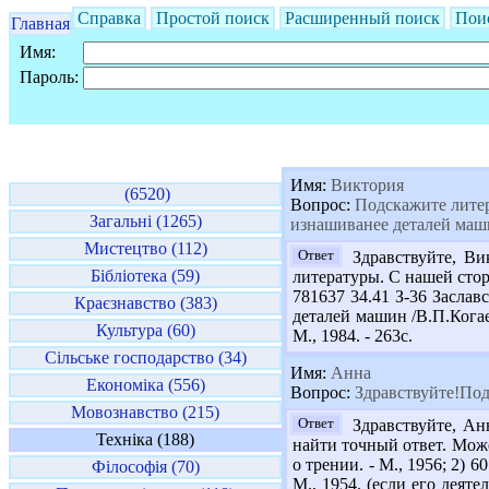
Справка
Простой поиск
Расширенный поиск
Пои
Главная
Имя:
Пароль:
Имя:
Виктория
(6520)
Вопрос:
Подскажите литера
Загальні (1265)
изнашиванее деталей маш
Мистецтво (112)
Ответ
Здравствуйте, Ви
Бібліотека (59)
литературы. С нашей стор
781637 34.41 З-36 Заслав
Краєзнавство (383)
деталей машин /В.П.Когае
Культура (60)
М., 1984. - 263с.
Сільське господарство (34)
Имя:
Анна
Економіка (556)
Вопрос:
Здравствуйте!Под
Мовознавство (215)
Ответ
Здравствуйте, Ан
Техніка (188)
найти точный ответ. Мож
о трении. - М., 1956; 2) 
Філософія (70)
М., 1954. (если его деят