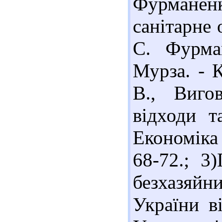
Фурмане
санітарне 
С. Фурма
Мурза. - К
В., Виго
відходи т
Економіка 
68-72.; 3
безхазяйн
України в