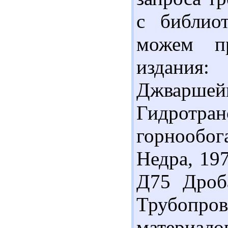
с библио
можем п
издания
Джва
Гидрот
горнообог
Недра, 197
Д75 Дроб
Трубопро
материалов.