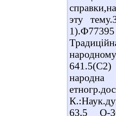
справки,н
эту тему.
1).Ф773
Традиці
народно
641.5(С2)
народн
етногр.дос
К.:Наук.д
63.5 О-3