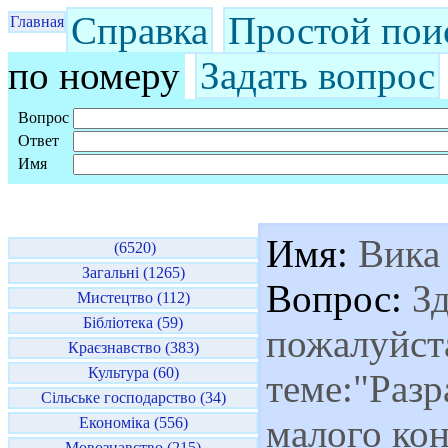
Справка
Простой пои
Главная
по номеру
Задать вопрос
Вопрос
Ответ
Имя
Имя:
Вика
(6520)
Загальні (1265)
Вопрос:
Зд
Мистецтво (112)
Бібліотека (59)
пожалуйст
Краєзнавство (383)
Культура (60)
теме:"Разр
Сільське господарство (34)
малого кон
Економіка (556)
Мовознавство (215)