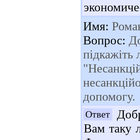
экономичес
Имя:
Рома
Вопрос:
До
підкажіть 
"Несанкцій
несанкцій
допомогу.
Добр
Ответ
Вам таку л