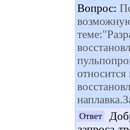
Вопрос:
По
возможную
теме:"Разр
восстанов
пульпопро
относится 
восстановл
наплавка.З
Добр
Ответ
запроса т