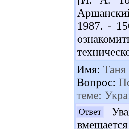
Аршанский
1987. - 1
ознаком
техническо
Имя:
Таня
Вопрос:
По
теме: Укр
Ува
Ответ
вмещает