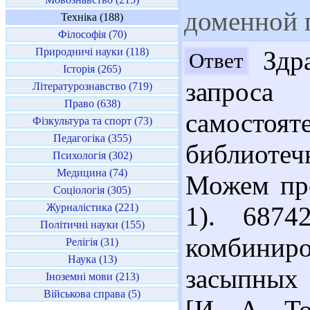
доменной 
Техніка (188)
Філософія (70)
Природничі науки (118)
Здра
Ответ
Історія (265)
запроса
Літературознавство (719)
Право (638)
самост
Фізкультура та спорт (73)
Педагогіка (355)
библиотеч
Психологія (302)
Медицина (74)
Можем пре
Соціологія (305)
Журналістика (221)
1). 6874
Політичні науки (155)
комбинир
Релігія (31)
Наука (13)
засыпных 
Іноземні мови (213)
Військова справа (5)
[И. А. То