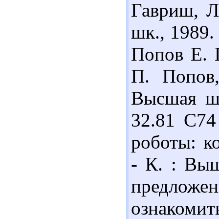
Гавриш, Л
шк., 1989.
Попов Е. 
П. Попов
Высшая шк
32.81 С7
роботы: к
- К. : Выщ
предложе
ознакоми