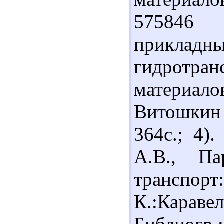
575846 
прик
гидротр
материало
Витошкин и
364с.; 4)
А.В., Па
транспор
К.:Карав