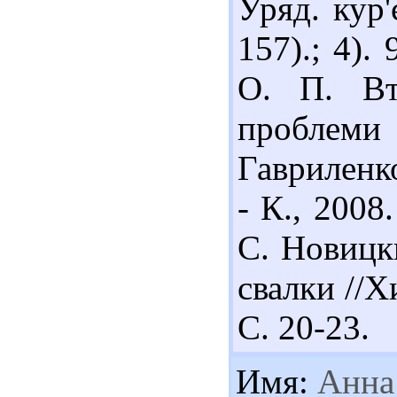
Уряд. кур'
157).; 4).
О. П. Вт
проблеми
Гавриленк
- К., 2008
С. Новицк
свалки //Х
С. 20-23.
Имя:
Анна