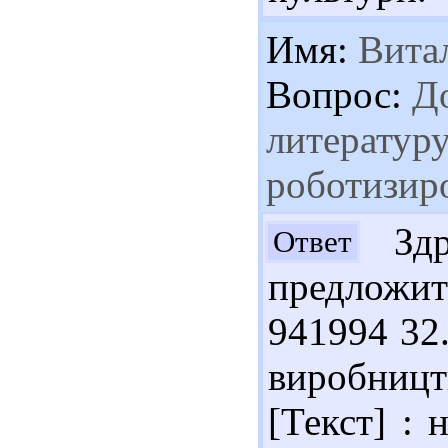
Имя:
Вита
Вопрос:
До
литератур
роботизир
Здр
Ответ
предложит
941994 32
виробницт
[Текст] : 