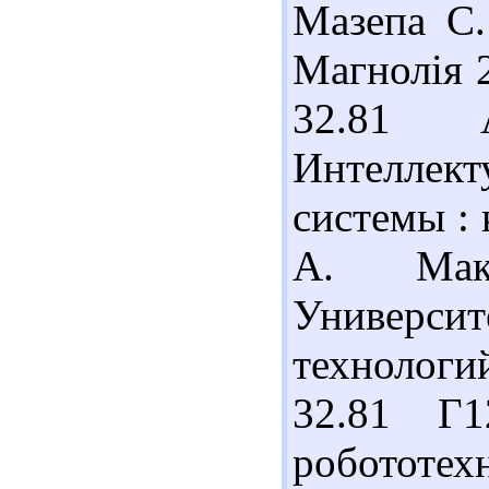
Мазепа С.
Магнолія 2
32.81
Интеллек
системы : 
А. Маку
Универ
технологи
32.81 Г
робототе