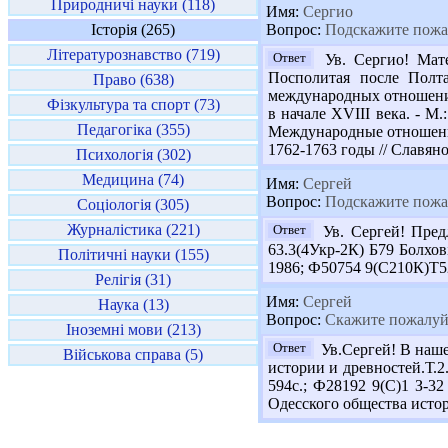
Природничі науки (118)
Имя:
Сергио
Історія (265)
Вопрос:
Подскажите пожал
Літературознавство (719)
Ответ
Ув. Сергио! Мате
Посполитая после Полта
Право (638)
международных отношениях
Фізкультура та спорт (73)
в начале XVIII века. - М
Педагогіка (355)
Международные отношения
1762-1763 годы // Славянов
Психологія (302)
Медицина (74)
Имя:
Сергей
Вопрос:
Подскажите пожал
Соціологія (305)
Журналістика (221)
Ответ
Ув. Сергей! Предл
63.3(4Укр-2К) Б79 Болховіт
Політичні науки (155)
1986; Ф50754 9(С210К)Т52 
Релігія (31)
Имя:
Сергей
Наука (13)
Вопрос:
Скажите пожалуйс
Іноземні мови (213)
Ответ
Ув.Сергей! В наше
Військова справа (5)
истории и древностей.Т.2
594с.; Ф28192 9(С)1 З-3
Одесского общества истор