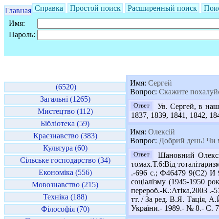
Справка
Простой поиск
Расширенный поиск
Пои
Главная
Имя:
Пароль:
Имя:
Сергей
(6520)
Вопрос:
Скажите похалуйст
Загальні (1265)
Ответ
Ув. Сергей, в наш
Мистецтво (112)
1837, 1839, 1841, 1842, 18
Бібліотека (59)
Имя:
Олексій
Краєзнавство (383)
Вопрос:
Добрий день! Чи м
Культура (60)
Ответ
Шановний Олексій
Сільське господарство (34)
томах.Т.6:Від тоталітариз
Економіка (556)
.-696 с.; Ф46479 9(С2) И 
соціалізму (1945-1950 ро
Мовознавство (215)
перероб.-К.:Атіка,2003 .-
Техніка (188)
тт. / За ред. В.Я. Тація,
України.- 1989.- № 8.- С. 7
Філософія (70)