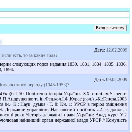
>
Дата:
12.02.2009
сли есть, то за какие года?
ерии следующих годов издания:1830, 1831, 1834, 1835, 1836,
3, 1894.
Дата:
09.02.2009
слявоєнного періоду (1945-1953)?
Укр)6 П50 Політична історія України. ХХ століття:У шести
П.Андрущенко та ін./Ред.кол.І.Ф.Курас (гол.) .-К.:Генеза,2003
а ін.- К.: Наук. думка.- Т. 8: Кн. 1: УРСР в період зміцнення
Я. Державне управління:Навчальний посібник .-2-ге, допов. і
воєнні роки //Історія держави і права України: Акад. курс: У 2
коли очолював найвищий орган державної влади УРСР // Комуність