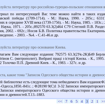
уйста литературу про российско-турецко-польские отношения в 
риал по интересующей Вас теме можно найти в таких издан
вской победы (1709-1714). - М.: Наука, 1990. - 205с.; 63
 в середине XVIII века (1739-1756). - М.: Наука, 1985. - 183с.
.: Наука, 1971. - 205с.;892570 63.3(2)464 С79 Стегний П.В. Раз
, 2002. - 692с.; Носов Б.В. Политика правительства Екатирин
едение. - 2003. - №4. - С.41-46.и др.
уйста литературу про основание Киева.
агаем Вам следующие издания: 792575 63.3(2Ук-2К)Б49 Берлинс
інов С. (митрополит). Вибрані праці з історії Києва. - К., 1995. -
Толочко П.П. Древний Киев. - К., 1983. - 327с. и др.
та, какие тома "Записок Одесского общества истории и древнос
й библиотеке есть следующие тома небходимого Вам издания:Ф2
.-Одесса,1850.-841с. ; Ф28190 9(С)1 З-32 Записки императорског
2 Записки императорского Одесского общества истории и древно
ии и древностей.Т.13.-1883.
<<
7
6
5
4
3
2
1
>