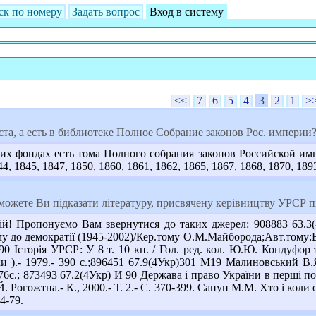
ск по номеру
Задать вопрос
Вход в систему
<<
7
6
5
4
3
2
1
>
а, а есть в библиотеке Полное Собрание законов Рос. империи? Е
их фондах есть тома Полного собрания законов Российской имп
44, 1845, 1847, 1850, 1860, 1861, 1862, 1865, 1867, 1868, 1870, 189
ожете Ви підказати літературу, присвячену керівництву УРСР пі
! Пропонуємо Вам звернутися до таких джерел: 908883 63.3(4
му до демократії (1945-2002)/Кер.тому О.М.Майборода;Авт.тому:В.
90 Історія УРСР: У 8 т. 10 кн. / Гол. ред. кол. Ю.Ю. Кондуфор т
ки ).- 1979.- 390 с.;896451 67.9(4Укр)301 М19 Малиновський В.
576с.; 873493 67.2(4Укр) И 90 Держава і право України в перші по
 А.Й. Рогожтна.- К., 2000.- Т. 2.- С. 370-399. Сапун М.М. Хто і 
4-79.