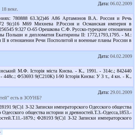
Дата:
06.02.2009
18 веке.
иях: 780888 63.3(2)46 А86 Артамонов В.А. Россия и Речь
3172 9(с)16 М69 Михнева Р.Россия и Османская империя в
; 256545 9:327 О-65 Орешкова С.Ф. Русско-турецкие отношения
делы Польши и дипломатия Екатирины II: 1772,1793,1795. - М.:
ы II в отношении Речи Посполитой и военные планы России в
Дата:
04.02.2009
ький М.Ф. Історія міста Києва. - К., 1991. - 314с.; 842440
 448с.; Ф53693 9(С210К) І-90 Історія Києва: У 3 т., 4 кн. - К.,
Дата:
29.01.2009
тей" есть в ЗОУНБ?
8191 9(С)1 З-32 Записки императорского Одесского общества
о Одесского общества истории и древностей.Т.3.-Одесса,1853.-
стей.Т.11.-1879.; Ф28193 9(С)1 З-32 Записки императорского
>