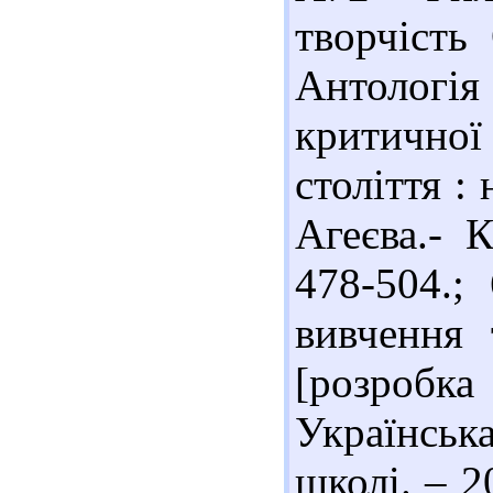
творчість
Антологі
критично
століття :
Агеєва.- 
478-504.;
вивчення 
[розробк
Українська
школі. – 2