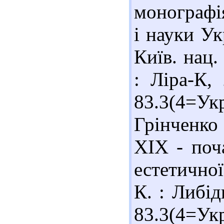
монографія
і науки Ук
Київ. нац.
: Ліра-К,
83.3(4=Ук
Грінченко
ХІХ - поч
естетичної
К. : Либід
83.3(4=Ук