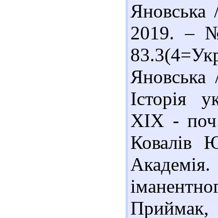
Яновська /
2019. – №
83.3(4=У
Яновська 
Історія у
ХІХ - поч.
Ковалів Ю
Академія.
іманентно
Приймак,