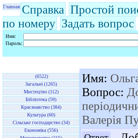
Справка
Простой пои
Главная
по номеру
Задать вопрос
Имя:
Пароль:
Имя:
Ольг
(6522)
Загальні (1265)
Вопрос:
До
Мистецтво (112)
Бібліотека (59)
періодични
Краєзнавство (384)
Культура (60)
Валерія Пу
Сільське господарство (34)
Економіка (556)
Доб
Ответ
Мовознавство (215)