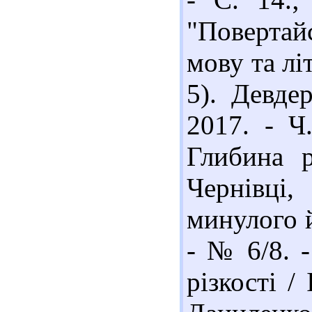
"Повертай
мову та літ
5). Девдер
2017. - Ч.
Глибина р
Чернівці,
минулого 
- № 6/8. -
різкості / 