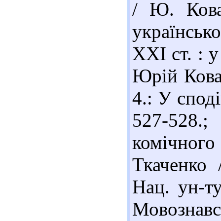
/ Ю. Кова
українсько
ХХІ ст. : у
Юрій Ковал
4.: У спод
527-528.
комічного
Ткаченко 
Нац. ун-ту
Мовознавс