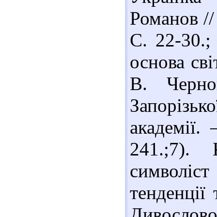
Романов //
С. 22-30.;
основа сві
В. Черно
Запорізь
академії.
241.;7).
символіс
тенденції 
Дивослово.