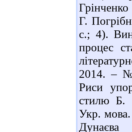
Грінченко 
Г. Погрібн
с.; 4). В
процес ст
літератур
2014. – №
Риси упор
стилю Б. 
Укр. мова.
Дунаєва 