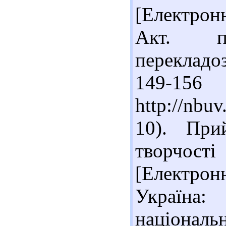
[Електронн
Акт. п
перекладоз
149-15
http://nbu
10). При
творчості
[Електрон
Україна
національ