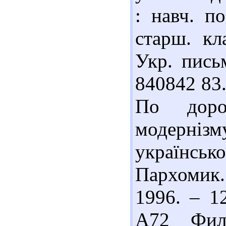
: навч. п
старш. кл
Укр. письм
840842 83
По доро
модерніз
українськ
Пархомик
1996. – 1
А72 Фил