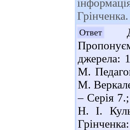
інформація
Грінченка.
Доб
Ответ
Пропонує
джерела: 
М. Педагог
М. Веркале
– Серія 7.
Н. І. Кул
Грінченк