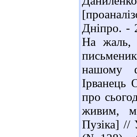
Даниленко
[проаналіз
Дніпро. - 
На жаль, 
письмени
нашому ф
Ірванець 
про сьогод
живим, м
Пузіка] //