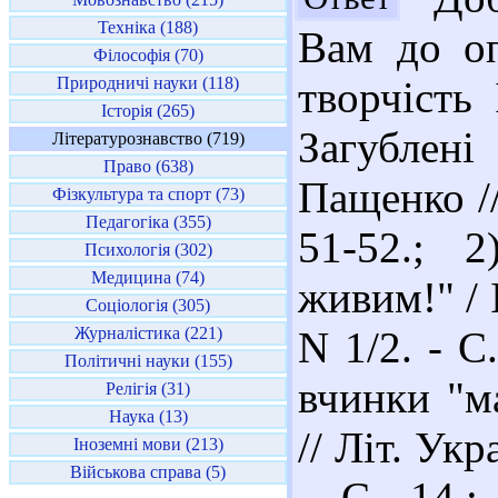
Техніка (188)
Вам до оп
Філософія (70)
Природничі науки (118)
творчість
Історія (265)
Загублен
Літературознавство (719)
Право (638)
Пащенко //
Фізкультура та спорт (73)
Педагогіка (355)
51-52.; 2
Психологія (302)
Медицина (74)
живим!" / І
Соціологія (305)
Журналістика (221)
N 1/2. - С
Політичні науки (155)
вчинки "м
Релігія (31)
Наука (13)
// Літ. Укр
Іноземні мови (213)
Військова справа (5)
- С. 14.;