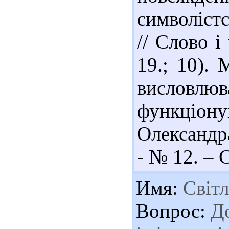
символіст
// Слово і
19.; 10). 
висловлюв
функціону
Олександра
- № 12. – С
Имя:
Світл
Вопрос:
До