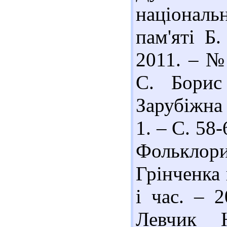
національ
пам'яті Б.
2011. – № 
С. Борис
Зарубіжна 
1. – С. 58-
Фольклор
Грінченка 
і час. – 
Левчик 