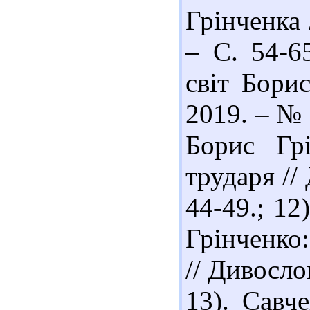
Грінченка 
– С. 54-6
світ Борис
2019. – № 
Борис Гр
трударя //
44-49.; 1
Грінченко
// Дивосло
13). Савч