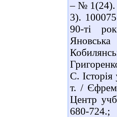
– № 1(24). 
3). 10007
90-ті ро
Яновська
Кобилянс
Григоренк
С. Історія
т. / Єфрем
Центр учб.
680-724.