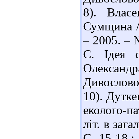
8). Влас
Сумщина //
– 2005. – 
С. Ідея с
Олександр
Дивослово
10). Дутке
еколого-па
літ. в заг
С. 15-18.;