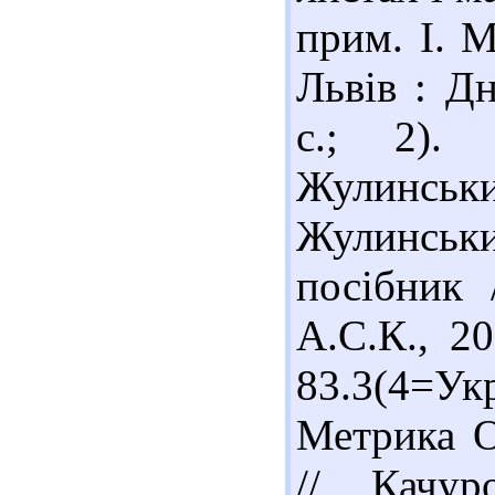
прим. І. М
Львів : Д
с.; 2).
Жулинськи
Жулинськи
посібник 
А.С.К., 20
83.3(4=У
Метрика О
// Качур