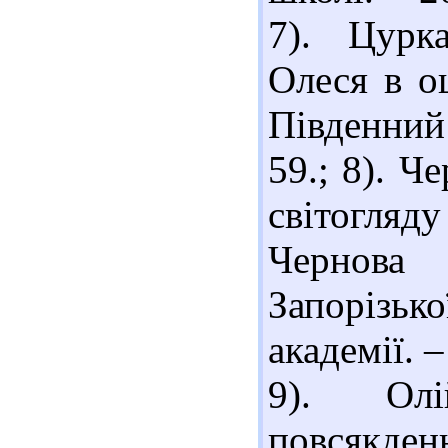
7). Цурк
Олеся в оц
Південний 
59.; 8). Ч
світогляд
Чернова
Запорізь
академії. –
9). Ол
повсякд