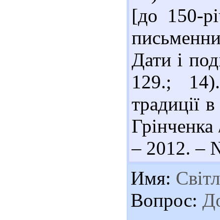
[до 150-р
письменник
Дати і под
129.; 14
традиції в
Грінченка /
– 2012. – 
Имя:
Світл
Вопрос:
До