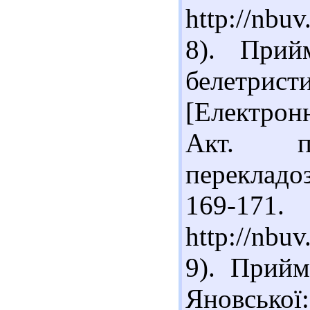
http://nbu
8). Прий
белетри
[Електрон
Акт. п
перекладоз
169-17
http://nbu
9). Прийм
Яновсько