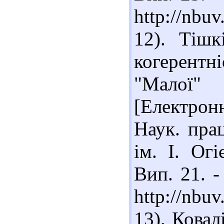
http://nbu
12). Тішк
когерент
"Малої"
[Електронн
Наук. прац
ім. І. Огі
Вип. 21. -
http://nbu
13). Ковал