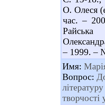
О. Олеся (
час. – 20
Райська 
Олександра
– 1999. – 
Имя:
Марі
Вопрос:
До
літературу
творчості 