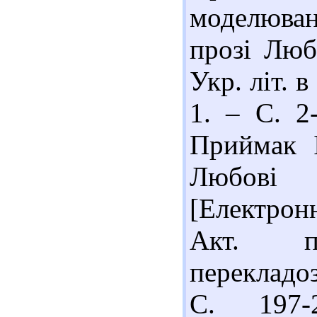
моделюван
прозі Люб
Укр. літ. 
1. – С. 2-
Приймак І
Любові 
[Електронн
Акт. п
перекладоз
С. 197-