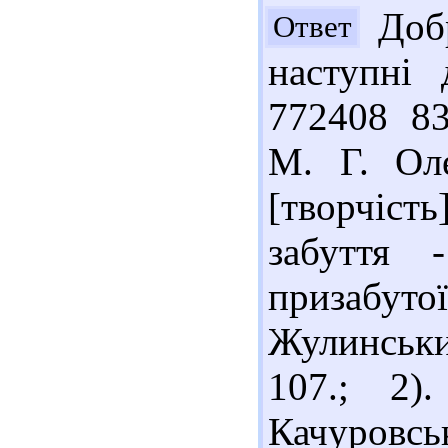
Добр
Ответ
наступні 
772408 8
М. Г. Оле
[творчіс
забуття 
призабу
Жулинський
107.; 2)
Качуровс