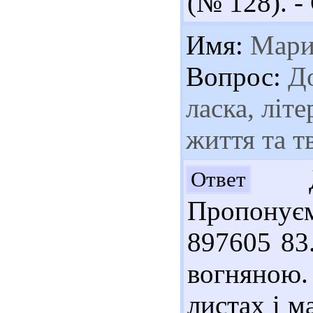
(№ 128). - 
Имя:
Мари
Вопрос:
До
ласка, літ
життя та т
До
Ответ
Пропонує
897605 83
вогняною.
листах і м