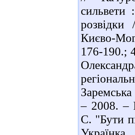
сильвети :
розвідки 
Києво-Мог
176-190.; 
Олександ
регіональ
Заремська /
– 2008. – 
С. "Бути 
Українка