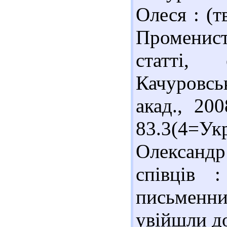
Олеся : (т
Променисті
статті,
Качуровсь
акад., 20
83.3(4=У
Олександр
співців :
письменн
увійшли д