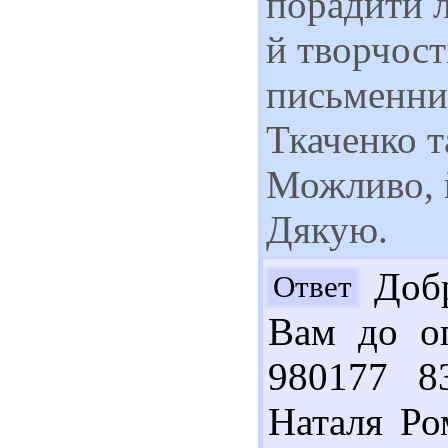
порадити л
й творчост
письменни
Ткаченко т
Можливо, й
Дякую.
Добр
Ответ
Вам до оп
980177 8
Наталя Ро