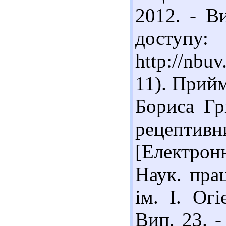
2012. - В
доступу:
http://nbu
11). Прийм
Бориса Гр
рецепти
[Електронн
Наук. прац
ім. І. Огі
Вип. 23. -