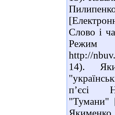
Пилипе
[Електронн
Слово і ча
Реж
http://nbu
14). Як
"українсь
п’єсі На
"Тумани" 
Якименко 