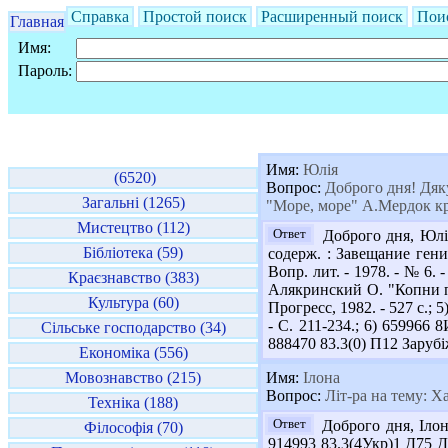
Справка
Простой поиск
Расширенный поиск
Пои
Главная
Имя:
Пароль:
Имя:
Юлія
(6520)
Вопрос:
Доброго дня! Дяку
Загальні (1265)
"Море, море" А.Мердок кр
Мистецтво (112)
Ответ
Доброго дня, Юліє
Бібліотека (59)
содерж. : Завещание гени
Вопр. лит. - 1978. - № 6. 
Краєзнавство (383)
Алякринский О. "Копни пог
Культура (60)
Прогресс, 1982. - 527 с.;
- С. 211-234.; 6) 659966 
Сільське господарство (34)
888470 83.3(0) П12 Зарубіж
Економіка (556)
Мовознавство (215)
Имя:
Ілона
Вопрос:
Літ-ра на тему: Х
Техніка (188)
Ответ
Доброго дня, Ілон
Філософія (70)
914993 83.3(4Укр)1 Д75 Др