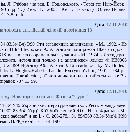
м. Л. Глібова / за ред. Б. Гошовського. - Торонто; Нью-Йорк :
ті рр.) : у 2 кн. - К., 2003. - Кн. 1. - Із змісту : Олена Пчілка.
С. 3-8. та ін.
Дата:
12.11.2010
топоса в англійській жіночій прозі кінця 18
4 83.3(4Вл) Э90 Эти загадочные англичанки. - М., 1992. - Из
62676 8И Б44 Бельский А. А. Английский роман 1820-х годов. -
X века в его современном звучании. - М., 1974. - Из содерж.:
дложить источники только на английском языке: 4) И30366
5) И28399 И(Англ) А93 Austen J. Emma/Introd. by M. Butler.–
od. by L. Hughes-Hallett.– London:Everyman's libr., 1991.– 284 p.–
тупление (Introduction). С источниками на английском языке Вы
справок 787-53-59.
Дата:
12.11.2010
 тему: Новаторство поеми І.Франка "Сурка".
8У У45 Українське літературознавство : Респ. міжвід. наук.
 2). 310905 83.3(4=Укр)1 К55 Кобылецкий Ю.С. Иван Франко. - М.,
ие забавы" и др.]. - С. 266-278.; 3). 894569 83.3(4Укр)1 И90
оеми : [І. Франка]. - С. 161-190.
Дата:
11.11.2010