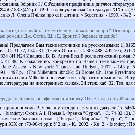
ховання. Збірник І / Об'єднання працівників дитячої літератури і
894567 83.3(4Укр)1 И90 Історія української літератури XIX ст. (70-90-
енко Л. Олена Пчілка про світ дитини // Берегиня. - 1999. - № 3. - 
ажите, пожалуйста, имеется ли у вас материал про "Шекспира як 
іалі романів Дж. Остін, Ш. і Е. Бронте)? Заранее спасибо!
ана! Предлагаем Вам такие источники на русском языке: 1) 81655
. - С. 31-77, 154-231; Джейн Остин. - С. 363-488, 495-505; 2) 
 49334 8И И24 Ивашева В. В. Английский реалистический роман XI
С. 41-88. К сожалению, конкретно по Вашей теме можем пре
 Jane Austen. - New york: Thames and Hudson, 1997. - 143 p. 
91.– 497 p.– (The Millenium libr.;36); 5) Bronte Ch. Jane Eyre/Intr
 В книгах серии Millenium по теме стоит обратит внимание на Вс
е литературы на иностранных языках, 3й этаж, каб. 32. Тел. для 
реднє неправильне оформлення запиту. Отже літ-ра потрібна на
 пропопонуємо Вам звернутися до наступних джерел: 1). 546044 
36. - Із змісту: Скоць А.І. Поема І. Франка "Сурка". - С. 74-82.;
стические бытовые поэмы: ["Батрак", "Марийка", "Сурка", "Панск
ри ХІХ ст. (70-90-ті рр.): У 2 кн. - К., 2002. - Кн. 2. - Із змісту: П