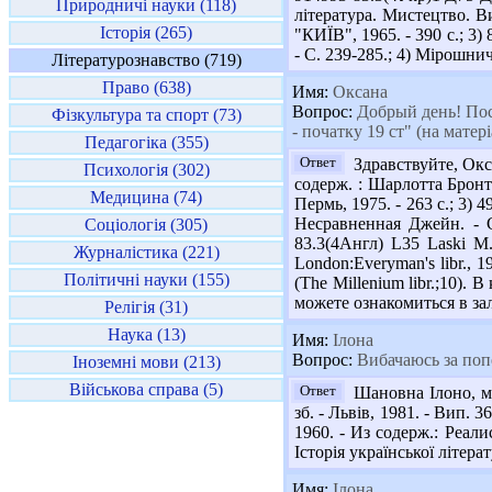
Природничі науки (118)
література. Мистецтво. Ви
Історія (265)
"КИЇВ", 1965. - 390 с.; 3) 
- С. 239-285.; 4) Мірошнич
Літературознавство (719)
Право (638)
Имя:
Оксана
Вопрос:
Добрый день! Поск
Фізкультура та спорт (73)
- початку 19 ст" (на матер
Педагогіка (355)
Ответ
Здравствуйте, Окс
Психологія (302)
содерж. : Шарлотта Бронте
Медицина (74)
Пермь, 1975. - 263 с.; 3)
Несравненная Джейн. - 
Соціологія (305)
83.3(4Англ) L35 Laski M.
Журналістика (221)
London:Everyman's libr., 19
Політичні науки (155)
(The Millenium libr.;10).
можете ознакомиться в зал
Релігія (31)
Наука (13)
Имя:
Ілона
Вопрос:
Вибачаюсь за попе
Іноземні мови (213)
Військова справа (5)
Ответ
Шановна Ілоно, ми
зб. - Львів, 1981. - Вип. 
1960. - Из содерж.: Реали
Історія української літерату
Имя:
Ілона