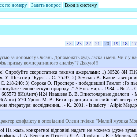
ск по номеру
Задать вопрос
Вход в систему
<<
23
22
21
20
19
18
17
ємо за допомогу Оксані. Допоможіть будь-ласка і мені. Чи є у ва
ізь призму комперативного аналізу"? Дякую!!!
! Спробуйте скористатися такими джерелами: 1) 30528 8И П19
я. У. Шекспир "Буря". - С. 75-97; 2) Земсков В. Какое завеща
- С. 218-240; 3) Сорока О. Просперо - победивший Гамлет : [о пьес
лубже человеческую природу..." // Нов. мир. - 1984. - № 2. - С. 
 5) 605573 8И(Англ) И24 Ивашева В. В. Эпистолярные диалоги. - М.
8И(Англ) У70 Урнов М. В. Вехи традиции в английской литературе
на література: дослідження... - К., 2001. - Із змісту : Айріс Мерд
арактер конфлікту в оповіданні Олени пчілки "Малий музика Мо
о! На жаль, конкретної відповіді надати не можемо (дуже вузьк
офань, Л. А. Берегиня [Текст] / Л. А. Дрофань. - К. : Молодь, 20