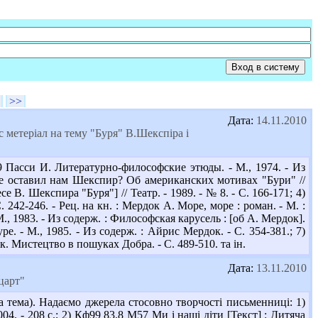
>>
Дата:
14.11.2010
с метеріал на тему "Буря" В.Шекспіра і
 Пасси И. Литературно-философские этюды. - М., 1974. - Из
ние оставил нам Шекспир? Об американских мотивах "Бури" //
е В. Шекспира "Буря"] // Театр. - 1989. - № 8. - С. 166-171; 4)
242-246. - Рец. на кн. : Мердок А. Море, море : роман. - М. :
, 1983. - Из содерж. : Философская карусель : [об А. Мердок].
. - М., 1985. - Из содерж. : Айрис Мердок. - С. 354-381.; 7)
ок. Мистецтво в пошуках Добра. - С. 489-510. та ін.
Дата:
13.11.2010
царт"
а тема). Надаємо джерела стосовно творчості письменниці: 1)
04. - 208 с.; 2) Кф99 83.8 М57 Ми і наші діти [Текст] : Дитяча