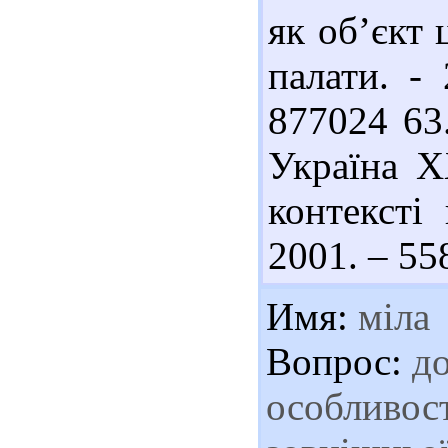
як об’єкт 
палати. -
877024 63
Україна X
контексті 
2001. – 558
Имя:
міла
Вопрос:
до
особливост