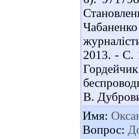
Становленн
Чабаненк
журналісти
2013. - С.
Гордей
беспроводн
В. Дубровин
Имя:
Окса
Вопрос:
До