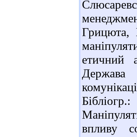
Слюсаревсь
менеджмент
Грицюта, 
маніпуля
етичний 
Держава 
комунікаці
Бібліогр.:
Маніпулят
впливу с