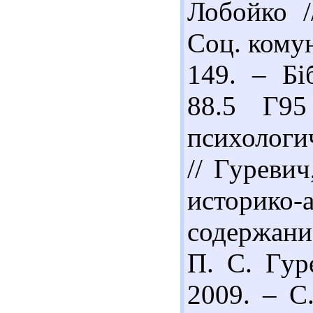
Лобойко /
Соц. комун
149. – Бі
88.5 Г95
психологи
// Гуреви
историко-
содержани
П. С. Гур
2009. – С.