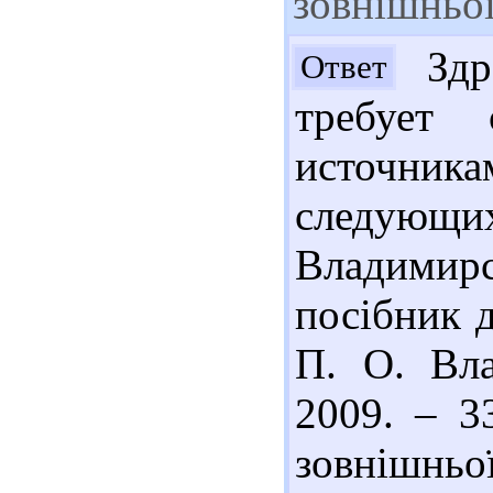
зовнішньо
Здра
Ответ
требует 
источника
следующ
Владимир
посібник д
П. О. Вла
2009. – 33
зовнішньо