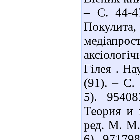
– С. 44-47
Покулита
медіапр
аксіологіч
Гілея . На
(91). – С.
5). 9540
Теория и 
ред. М. М.
6). 97179