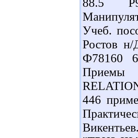
88.5 
Манипуля
Учеб. пос
Ростов н/
Ф78160 6
Прием
RELATIONS
446 приме
Практиче
Викентьев