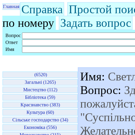
Справка
Простой пои
Главная
по номеру
Задать вопрос
Вопрос
Ответ
Имя
Имя:
Свет
(6520)
Загальні (1265)
Вопрос:
Зд
Мистецтво (112)
Бібліотека (59)
пожалуйста
Краєзнавство (383)
Культура (60)
"Суспільно
Сільське господарство (34)
Желательн
Економіка (556)
Мовознавство (215)