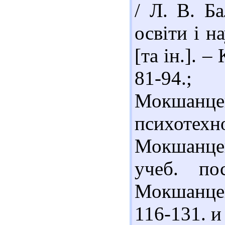
/ Л. В. Б
освіти і н
[та ін.]. –
81-94.;
Мокшанц
психоте
Мокшанцев
учеб. по
Мокшанцев
116-131. и