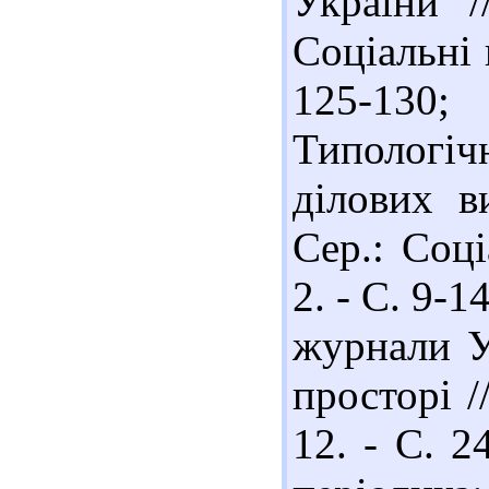
України /
Соціальні 
125-130
Типологіч
ділових в
Сер.: Соці
2. - С. 9-1
журнали У
просторі /
12. - С. 2