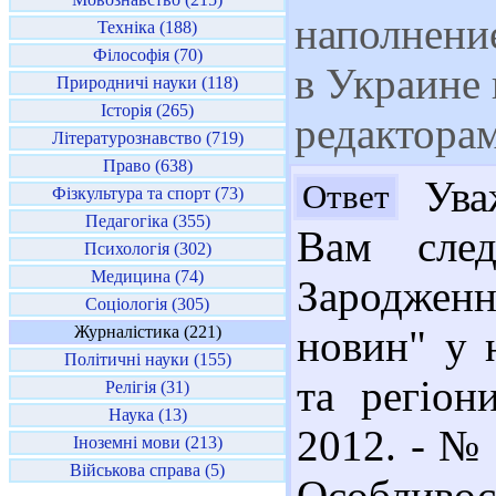
наполнение
Техніка (188)
Філософія (70)
в Украине 
Природничі науки (118)
Історія (265)
редактора
Літературознавство (719)
Право (638)
Уваж
Ответ
Фізкультура та спорт (73)
Педагогіка (355)
Вам сле
Психологія (302)
Медицина (74)
Зароджен
Соціологія (305)
Журналістика (221)
новин" у 
Політичні науки (155)
та регіон
Релігія (31)
Наука (13)
2012. - № 
Іноземні мови (213)
Військова справа (5)
Особливо