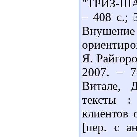
"ТРИЗ-ШАН
– 408 с.; 
Внушение
ориентиро
Я. Райгор
2007. – 7
Витале, 
тексты :
клиентов 
[пер. с а