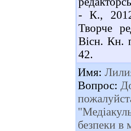
редакторсь
- К., 201
Творче ре
Вісн. Кн. 
42.
Имя:
Лили
Вопрос:
До
пожалуйст
"Медіакуль
безпеки в 