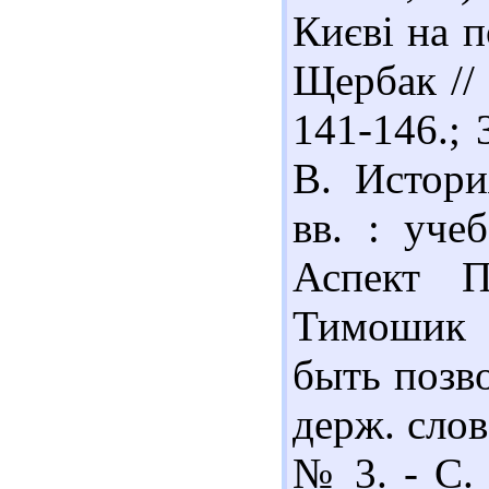
Києві на п
Щербак // 
141-146.;
В. Истор
вв. : уче
Аспект П
Тимошик 
быть позво
держ. слов
№ 3. - С. 