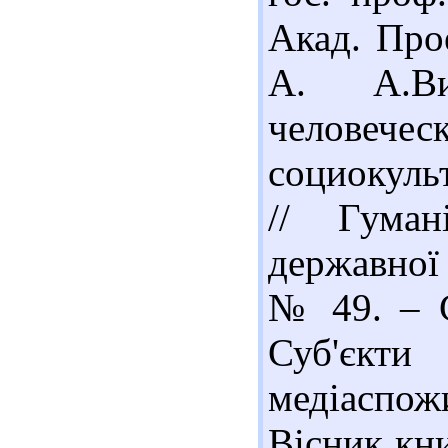
Акад. Прое
А. А.Ви
челове
социокуль
// Гуман
державної 
№ 49. – С
Суб'єкт
медіаспо
Вісник кни