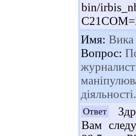
bin/irbis_n
C21COM=2
Имя:
Вика
Вопрос:
По
журналист
маніпулюв
діяльності
Здра
Ответ
Вам следу