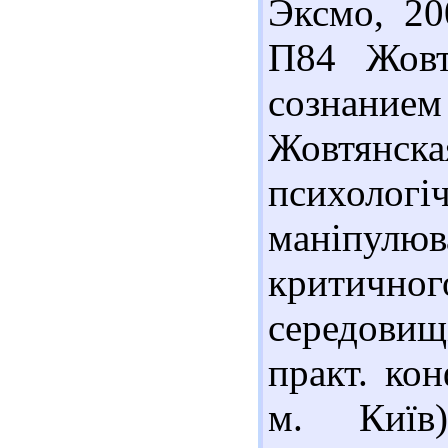
Эксмо, 20
П84 Жовт
сознанием 
Жовтян
психоло
маніпулюв
критично
середовищ
практ. кон
м. Киї