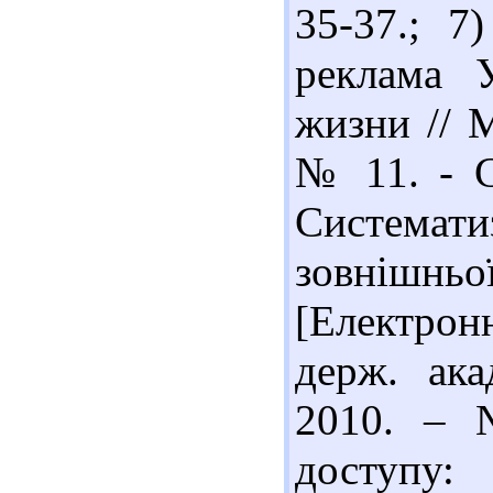
35-37.; 7
реклама 
жизни // М
№ 11. - С
Системати
зовніш
[Електрон
держ. ака
2010. – 
доступу: 