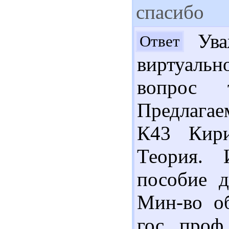
спасибо
Ува
Ответ
виртуаль
вопрос 
Предлагае
К43 Кири
Теория. 
пособие д
Мин-во об
гос. проф.