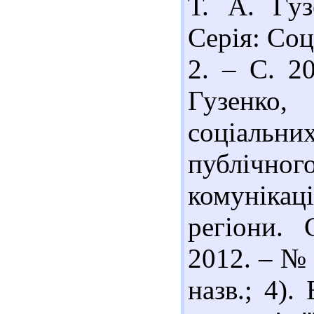
Т. А. Гуз
Серія: Соц
2. – С. 20
Гузенко
соціаль
публічно
комунікаці
регіони. 
2012. – № 
назв.; 4).