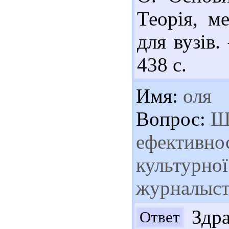
Теорія, м
для вузів.
438 с.
Имя:
оля
Вопрос:
Шл
ефективнос
культурної
журналыс
Здра
Ответ