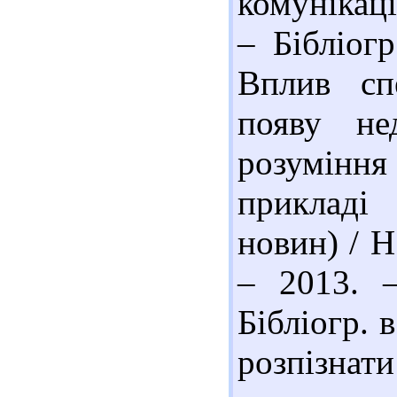
комунікаці
– Бібліогр
Вплив сп
появу не
розумінн
прикладі 
новин) / Н
– 2013. 
Бібліогр. в
розпізнат