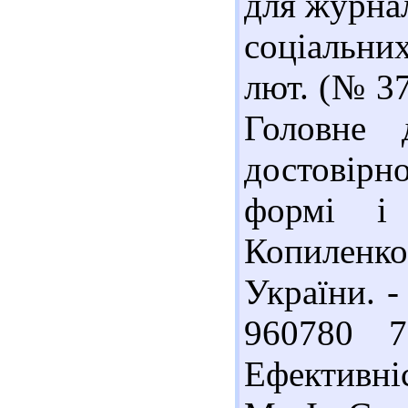
для журнал
соціальни
лют. (№ 37
Головне 
достовір
формі і
Копиленк
України. -
960780 7
Ефективні