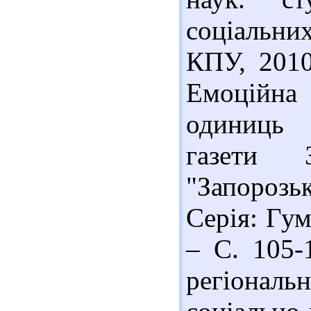
соціальни
КПУ, 2010
Емоційна
одиниць 
газети З
"Запорозь
Серія: Гум
– С. 105-
регіона