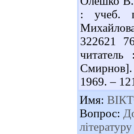
Олешко В.
: учеб. 
Михайлов
322621 76
читатель 
Смирнов]. 
1969. – 121
Имя:
ВІКТ
Вопрос:
До
літератур