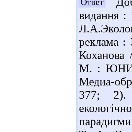
Добр
Ответ
видання : 
Л.А.Эколо
реклама : 
Коханова 
М. : ЮНИТ
Медиа-обр
377; 2).
екологічн
парадигми