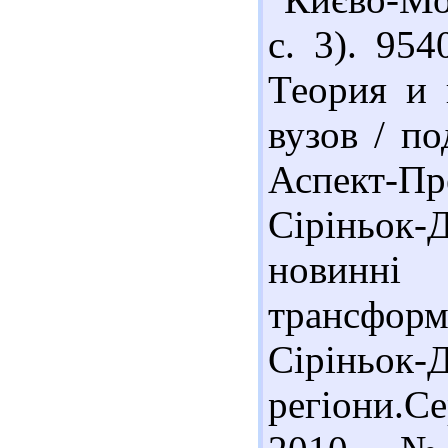
с. 3). 95
Теория и 
вузов / п
Аспект-П
Сіріньок-
новинні
трансформ
Сіріньок
регіони.С