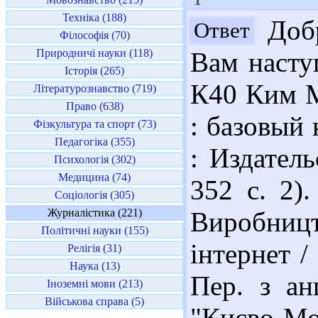
Техніка (188)
Добр
Ответ
Філософія (70)
Природничі науки (118)
Вам насту
Історія (265)
К40 Ким М
Літературознавство (719)
Право (638)
: базовый 
Фізкультура та спорт (73)
Педагогіка (355)
: Издател
Психологія (302)
Медицина (74)
352 с. 2)
Соціологія (305)
Журналістика (221)
Виробницт
Політичні науки (155)
інтернет /
Релігія (31)
Наука (13)
Пер. з ан
Іноземні мови (213)
Військова справа (5)
"Києво-Мо