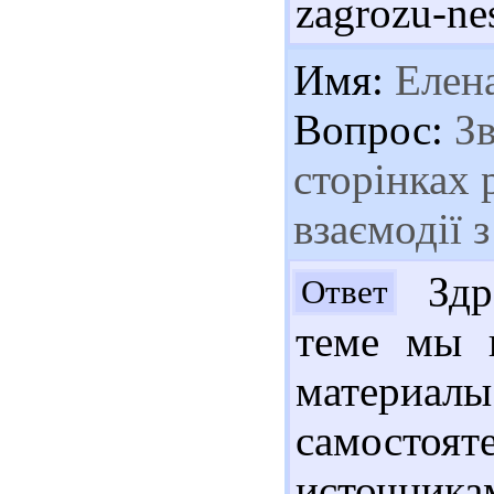
zagrozu-nes
Имя:
Елен
Вопрос:
Зв
сторінках 
взаємодії 
Здра
Ответ
теме мы 
матер
самостоят
источник