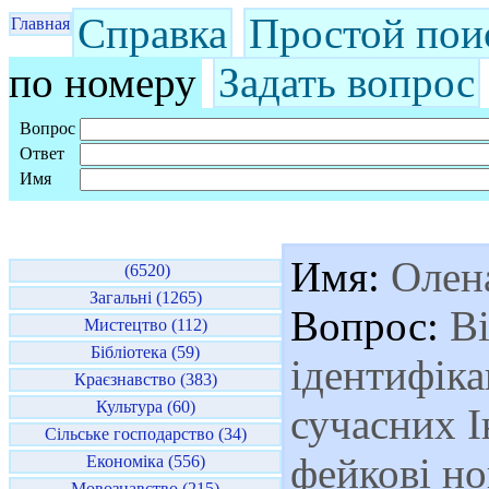
Справка
Простой пои
Главная
по номеру
Задать вопрос
Вопрос
Ответ
Имя
Имя:
Олен
(6520)
Загальні (1265)
Вопрос:
Ві
Мистецтво (112)
Бібліотека (59)
ідентифіка
Краєзнавство (383)
Культура (60)
сучасних І
Сільське господарство (34)
фейкові н
Економіка (556)
Мовознавство (215)