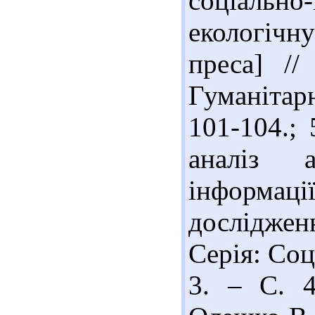
соціально
екологічн
преса] //
Гуманітар
101-104.;
аналіз а
інформац
досліджен
Серія: Соц
3. – С. 4