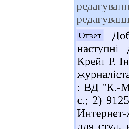
редагуванн
редагуван
Доб
Ответ
наступні
Крейґ Р. І
журналіста
: ВД "К.-М
с.; 2) 91
Интернет-
для студ. 