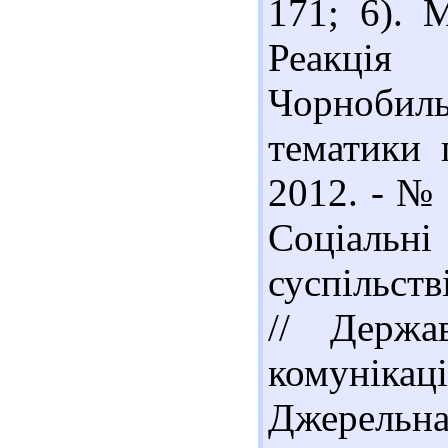
171; 6). 
Реакція
Чорнобиль
тематики 
2012. - № 
Соціальні
суспільств
// Держа
комунікації
Джерельна