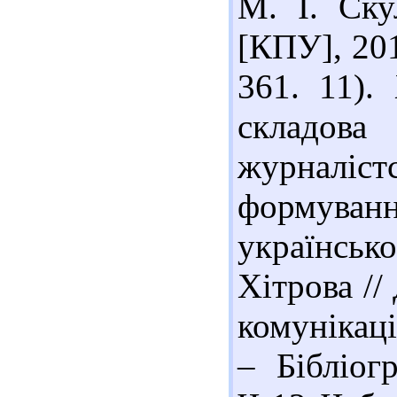
М. І. Ску
[КПУ], 2010
361. 11).
складов
журналіс
формува
українськ
Хітрова //
комунікаці
– Бібліог