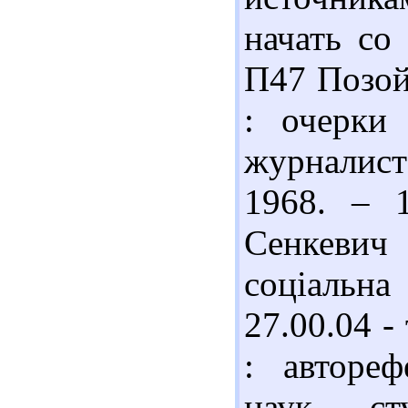
начать со
П47 Позой
: очерки
журналист
1968. – 
Сенкевич 
соціальна
27.00.04 -
: автореф
наук. ст