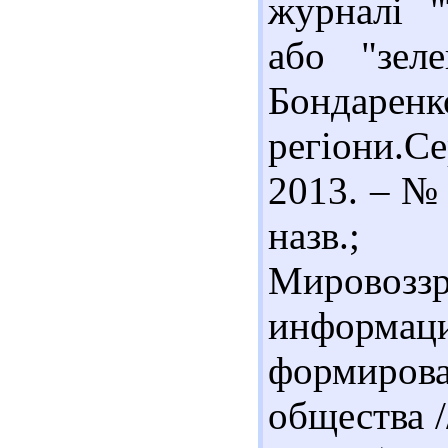
журналі "
або "зел
Бондар
регіони.Се
2013. – № 
назв.
Мирово
информа
формирова
общества //