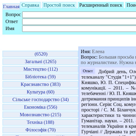
Справка
Простой поиск
Расширенный поиск
Пои
Главная
Вопрос
Ответ
Имя
Имя:
Елена
(6520)
Вопрос:
Большая просьба п
Загальні (1265)
по журналистике. Нужна н
Мистецтво (112)
Ответ
Добрий день, Оле
Бібліотека (59)
телеканалу "Студія "1+1") /
Кияшко, Ю. П. Специфіка 
Краєзнавство (383)
комунікації. – 2011. – №
Культура (60)
телебаченні / Ю. П. Кияшко
дотримання принципів інф
Сільське господарство (34)
регіони. Серія: Соц. комун
Економіка (556)
просторі / С. М. Біланчук
Мовознавство (215)
характеристики та чинник
Гуманітар. науки. – 2011.
Техніка (188)
телеканалів України в кри
Філософія (70)
Гурчіані // Держава та ре