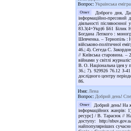
Вопрос:
Украінська емігра
Ответ
Доброго дня, Дар
інформаційно-пресовий ди
діяльності післявоєнної 
83.3(4=Укр)6 Б61 Білик Н
Богдана Лепкого : моногра
Шевченка. – Тернопіль : Н
військово-політичної емігр
46.; 4). Сегеда С. Закордо
// Київська старовина. – 
війнами у світлі журналіс
В. О. Національна ідея у п
36.; 7). 929926 76.12 З-
дослідного центру періодик
86.
Имя:
Лена
Вопрос:
Добрий день! Спе
Ответ
Добрий день! На жа
інформаційних жанрів: 1
ресурс] / В. Тарасюк // Н
доступу: http://nbuv.go
найпопулярніших сучасних 