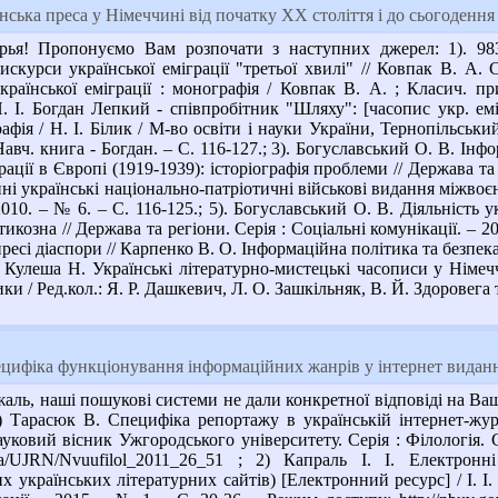
нська преса у Німеччині від початку ХХ століття і до сьогодення
ья! Пропонуємо Вам розпочати з наступних джерел: 1). 983
скурси української еміграції "третьої хвилі" // Ковпак В. А.
української еміграції : монографія / Ковпак В. А. ; Класич. пр
. І. Богдан Лепкий - співпробітник "Шляху": [часопис укр. емі
фія / Н. І. Білик / М-во освіти і науки України, Тернопільський
авч. книга - Богдан. – С. 116-127.; 3). Богуславський О. В. Інфо
ації в Європі (1919-1939): історіографія проблеми // Держава та 
нні українські національно-патріотичні військові видання міжвоєнно
2010. – № 6. – С. 116-125.; 5). Богуславський О. В. Діяльність 
тикозна // Держава та регіони. Серія : Соціальні комунікації. – 2
ресі діаспори // Карпенко В. О. Інформаційна політика та безпека 
41 Кулеша Н. Українські літературно-мистецькі часописи у Німеч
и / Ред.кол.: Я. Р. Дашкевич, Л. О. Зашкільняк, В. Й. Здоровега та
цифіка функціонування інформаційних жанрів у інтернет видан
ль, наші пошукові системи не дали конкретної відповіді на Ваш
) Тарасюк В. Специфіка репортажу в українській інтернет-жур
ауковий вісник Ужгородського університету. Серія : Філологія. Со
v.ua/UJRN/Nvuufilol_2011_26_51 ; 2) Капраль І. І. Електро
українських літературних сайтів) [Електронний ресурс] / І. І. 