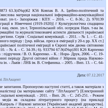
873 63.3(4Укр)62 К56 Ковпак В. А. Ідейно-політичний та
 Смислова матриця національної інформаційно-комунікаційної
иват. ун-т.- Запоріжжя : КПУ. – 2016. – С. 8-36.; 2). 970139
грації в Німеччині (1919-1920)] // Культурологічна спадщина
 нац. екон. ун-т, Тернопільський обл. осередок Наук. т-ва ім.
рмаційні та журналістикознавчі аспекти діяльності української
регіони. Серія : Соціальні комунікації. – 2011. – № 1. – С. 41-
го періоду : [укр. військ. преса в еміграції у 20-х рр. ХХ ст.]
української політичної еміграції в Європі між двома світовими
010. – № 4. – С. 34-39.; 6). 933794 67.9(4Укр)301 К26 Карпенко
: підручник / В. О. Карпенко. – К. : Нора- Друк, 2006. – С. 19-
чині періоду Другої світової війни // Збірник праць Науково-
 ін. - Львів : ЛНБ ім. В. Стефаника. – 2005. - Вип. 13. – С. 64-
Дата:
07.12.2017
ні ЛітАкцент
е запитання. Пропонуємо наступні статті, а також матеріали з
налістиці (за матеріалами сайту "ЛітАкцент”) [Електронний
ціальні комунікації. - 2011. - Вип. 26. - С. 245-251. - Режим
нні медіа як складова літературного процесу (на прикладі
Капраль // Наукові записки [Української академії друкарства].