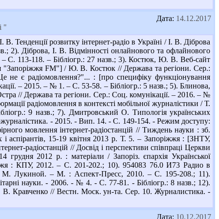
Дата:
14.12.2017
 "
. Тенденції розвитку інтернет-радіо в Україні / І. В. Діброва
азв.; 2). Діброва, І. В. Відмінності онлайнового та офлайнового
– С. 113-118. – Бібліогр.: 27 назв.; 3). Костюк, Ю. В. Веб-сайт
я "Запоріжжя FM"] / Ю. В. Костюк // Держава та регіони. Сер.:
 "Це не є радіомовлення?"... : [про специфіку функціонування
ції. – 2015. – № 1. – С. 53-58. – Бібліогр.: 5 назв.; 5). Блинова,
стра // Держава та регіони. Сер.: Соц. комунікації. – 2016. – №
сформації радіомовлення в контексті мобільної журналістики / Т.
ібліогр.: 9 назв.; 7). Дмитровський О. Типологія українських
урналістика. - 2015. - Вип. 14. - С. 149-154. - Режим доступу:
фірного мовлення інтернет-радіостанцій // Тиждень науки : зб.
 і аспірантів, 15-19 квітня 2013 р. Т. 5. – Запоріжжя : [ЗНТУ,
інтернет-радіостанцій // Досвід і перспективи співпраці Церкви
14 грудня 2012 р. : матеріали / Запоріз. єпархія Української
жжя : КПУ, 2012. – С. 201-202.; 10). 954083 76.0 И73 Радио в
М. Лукиной. – М. : Аспект-Пресс, 2010. – С. 195-208.; 11).
ні науки. - 2006. - № 4. - С. 77-81. - Бібліогр.: 8 назв.; 12).
. Кравченко // Вестн. Моск. ун-та. Сер. 10. Журналистика. -
Дата:
10.12.2017