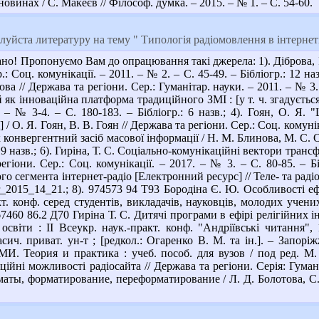
овинах / С. Макеєв // Філософ. думка. – 2015. – № 1. – С. 54-60.
йста литературу на тему " Типологія радіомовлення в інтернеті
о! Пропонуємо Вам до опрацювання такі джерела: 1). Діброва, І. В
.: Соц. комунікації. – 2011. – № 2. – С. 45-49. – Бібліогр.: 12 н
ова // Держава та регіони. Сер.: Гуманітар. науки. – 2011. – № 3. 
 як інноваційна платформа традиційного ЗМІ : [у т. ч. згадуєтьс
. – № 3-4. – С. 180-183. – Бібліогр.: 6 назв.; 4). Гоян, О. Я.
/ О. Я. Гоян, В. В. Гоян // Держава та регіони. Сер.: Соц. комуніка
 конвергентний засіб масової інформації / Н. М. Блинова, М. С. О
: 19 назв.; 6). Гиріна, Т. С. Соціально-комунікаційні вектори тран
егіони. Сер.: Соц. комунікації. – 2017. – № 3. – С. 80-85. – Б
о сегмента інтернет-радіо [Електронний ресурс] // Теле- та радіож
ir_2015_14_21.; 8). 974573 94 Т93 Бородіна Є. Ю. Особливості е
кт. конф. серед студентів, викладачів, науковців, молодих учених
 967460 86.2 Д70 Гиріна Т. С. Дитячі програми в ефірі релігійних 
освіти : ІІ Всеукр. наук.-практ. конф. "Андріївські читання", 
сич. приват. ун-т ; [редкол.: Огаренко В. М. та ін.]. – Запорі
И. Теория и практика : учеб. пособ. для вузов / под ред. М. 
йні можливості радіосайта // Держава та регіони. Серія: Гуманітар
аты, форматирование, переформатирование / Л. Д. Болотова, С. В