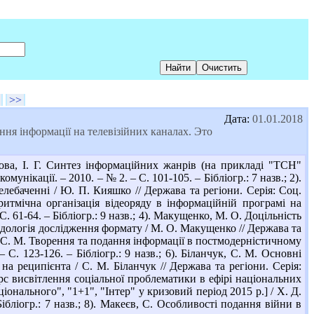
>>
Дата:
01.01.2018
ня інформації на телевізійних каналах. Это
а, І. Г. Синтез інформаційних жанрів (на прикладі "ТСН"
омунікації. – 2010. – № 2. – С. 101-105. – Бібліогр.: 7 назв.; 2).
лебаченні / Ю. П. Кияшко // Держава та регіони. Серія: Соц.
оритмічна організація відеоряду в інформаційній програмі на
С. 61-64. – Бібліогр.: 9 назв.; 4). Макущенко, М. О. Доцільність
дологія дослідження формату / М. О. Макущенко // Держава та
чук, С. М. Творення та подання інформації в постмодерністичному
 С. 123-126. – Бібліогр.: 9 назв.; 6). Біланчук, С. М. Основні
на реципієнта / С. М. Біланчук // Держава та регіони. Серія:
акурс висвітлення соціальної проблематики в ефірі національних
онального", "1+1", "Інтер" у кризовий період 2015 р.] / Х. Д.
Бібліогр.: 7 назв.; 8). Макеєв, С. Особливості подання війни в