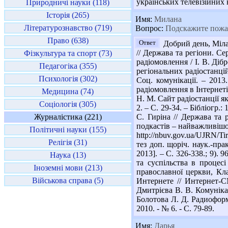
українських телевізійних н
Природничі науки (118)
Історія (265)
Имя:
Милана
Літературознавство (719)
Вопрос:
Подскажите пожалу
Право (638)
Ответ
Добрий день, Мілан
// Держава та регіони. Сер
Фізкультура та спорт (73)
радіомовлення / І. В. Дібр
Педагогіка (355)
регіональних радіостанцій
Психологія (302)
Соц. комунікації. – 2013
радіомовлення в Інтернеті] 
Медицина (74)
Н. М. Сайт радіостанції як
Соціологія (305)
2. – С. 29-34. – Бібліогр.
Журналістика (221)
С. Гиріна // Держава та р
подкастів – найважливішог
Політичні науки (155)
http://nbuv.gov.ua/UJRN/T
Релігія (31)
тез доп. щоріч. наук.-пра
2013]. – С. 326-338.; 9).
Наука (13)
та суспільства в процесі 
Іноземні мови (213)
православної церкви, Кла
Військова справа (5)
Интернете // Интернет-СМ
Дмитрієва В. В. Комунікаці
Болотова Л. Д. Радиоформ
2010. - № 6. - С. 79-89.
Имя:
Дарья