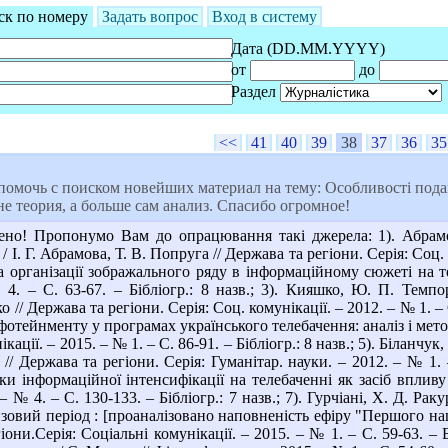
ск по номеру
Задать вопрос
Вход в систему
Дата (DD.MM.YYYY)
от
до
Раздел
<<
41
40
39
38
37
36
35
омочь с поиском новейших материал на тему: Особливості подан
е теория, а больше сам анализ. Спасибо огромное!
но! Пропонумо Вам до опрацювання такі джерела: 1). Абрамов
 І. Г. Абрамова, Т. В. Попруга // Держава та регіони. Серія: Соц. к
організації зображального ряду в інформаційному сюжеті на те
 4. – С. 63-67. – Бібліогр.: 8 назв.; 3). Кияшко, Ю. П. Темп
 // Держава та регіони. Серія: Соц. комунікації. – 2012. – № 1. – 
отейнменту у програмах українського телебачення: аналіз і мето
ікації. – 2015. – № 1. – С. 86-91. – Бібліогр.: 8 назв.; 5). Білан
 // Держава та регіони. Серія: Гуманітар. науки. – 2012. – № 1. –
и інформаційної інтенсифікації на телебаченні як засіб впливу 
 – № 4. – С. 130-133. – Бібліогр.: 7 назв.; 7). Гурчіані, Х. Д. Р
зовий період : [проаналізовано наповненість ефіру "Першого наці
гіони.Серія: Соціальні комунікації. – 2015. – № 1. – С. 59-63. – 