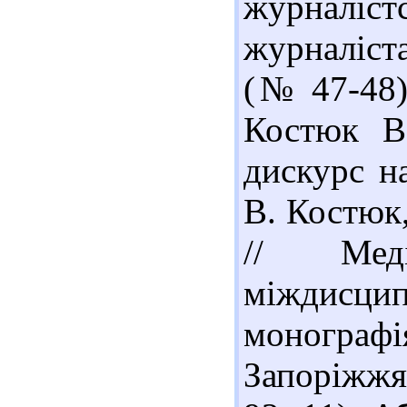
журналіст
журналіста]
(№ 47-48)
Костюк В.
дискурс на
В. Костюк
// Меді
міждисц
монографі
Запоріжжя 