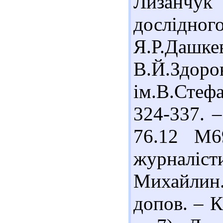
Лизанчук
дослідного
Я.Р.Даш
В.Й.Здор
ім.В.Стеф
324-337. –
76.12 М6
журналісти
Михайлин
допов. – К