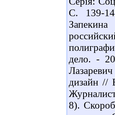
Серія: Соц
С. 139-14
Запеки
российс
полиграф
дело. - 2
Лазареви
дизайн // 
Журналисти
8). Скоро