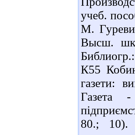
Производ
учеб. посо
М. Гуревич
Высш. шк.
Библиогр.:
К55 Кобин
газети: в
Газета -
підприємст
80.; 10).