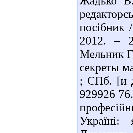
Жадько В.
редактор
посібник /
2012. – 
Мельник Г
секреты ма
; СПб. [и 
929926 76
професійн
Україні: