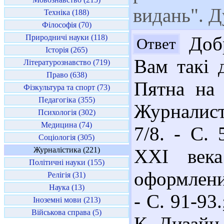
видань". 
Техніка (188)
Філософія (70)
Природничі науки (118)
Добр
Ответ
Історія (265)
Вам такі 
Літературознавство (719)
Право (638)
Пятна на 
Фізкультура та спорт (73)
Педагогіка (355)
Журналист
Психологія (302)
Медицина (74)
7/8. - С. 
Соціологія (305)
Журналістика (221)
ХХI века
Політичні науки (155)
оформление
Релігія (31)
Наука (13)
- С. 91-93
Іноземні мови (213)
Військова справа (5)
К. Дизайн 