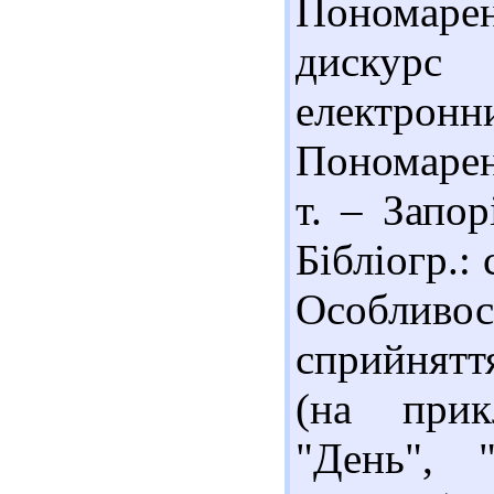
Пономарен
дискурс
електронн
Пономарен
т. – Запо
Бібліогр.: 
Особлив
сприйняття
(на прикл
"День", 