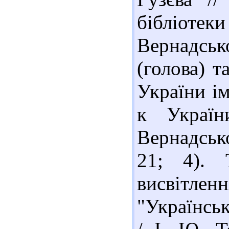
бібліот
Вернадськ
(голова) т
України ім
к Україн
Вернадсько
21; 4). 
висвітлен
"Українськ