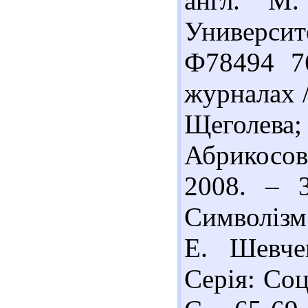
англ. М
Университ
Ф78494 7
журналах /
Щеголева
Абрикосов.
2008. – 3
Символізм
Е. Шевче
Серія: Соц