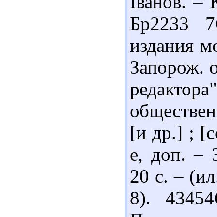
Іванов. – 
Бр2233 7
издания мо
Запорож. 
редактора
обществен
[и др.] ; [
е, доп. – 
20 с. – (ил
8). 4345