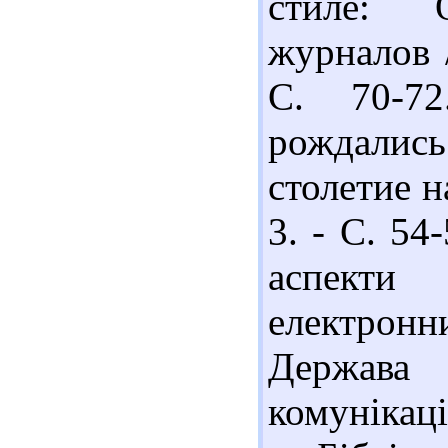
стиле: 
журналов /
С. 70-7
рождали
столетие н
3. - С. 54
аспекти
електрон
Держава 
комунікаці