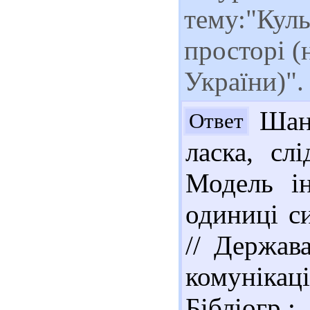
тему:"Куль
просторі (
України)"
Шано
Ответ
ласка, сл
Модель ін
одиниці с
// Держава
комунікаці
Бібліогр.: