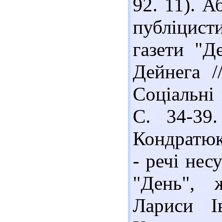
92. 11). А
публіцис
газети "Д
Дейнега /
Соціальні 
С. 34-39.
Кондратюк
- речі несу
"День", 
Лариси І