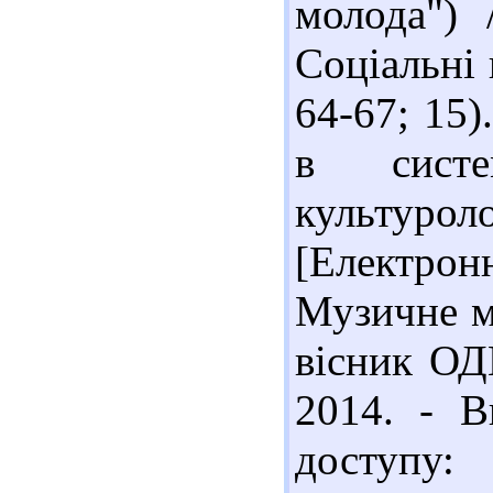
молода") 
Соціальні 
64-67; 15)
в систе
культур
[Електрон
Музичне м
вісник ОД
2014. - В
доступу: