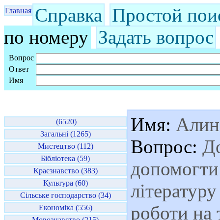
Справка
Простой пои
Главная
по номеру
Задать вопрос
Вопрос
Ответ
Имя
Имя:
Алин
(6520)
Загальні (1265)
Вопрос:
До
Мистецтво (112)
Бібліотека (59)
допомогти
Краєзнавство (383)
Культура (60)
літературу
Сільське господарство (34)
роботи на 
Економіка (556)
Мовознавство (215)