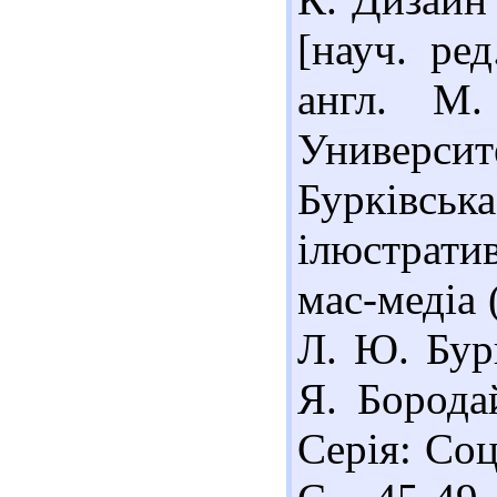
[науч. ре
англ. М
Университ
Бурківс
ілюстрат
мас-медіа 
Л. Ю. Бур
Я. Борода
Серія: Соц