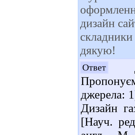
оформленн
дизайн сай
складники
дякую!
До
Ответ
Пропонує
джерела: 1
Дизайн га
[Науч. ре