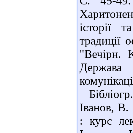
С. 45-49.
Харитонен
історії т
традиції о
"Вечірн. 
Держава 
комунікаці
– Бібліогр
Іванов, В.
: курс ле