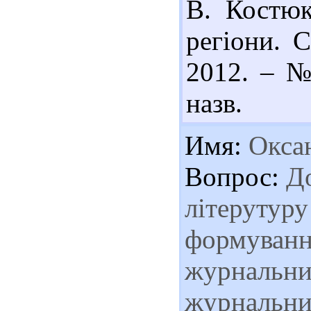
В. Костюк
регіони. С
2012. – № 
назв.
Имя:
Окса
Вопрос:
До
літерутуру
формуванн
журнальних
журнальних