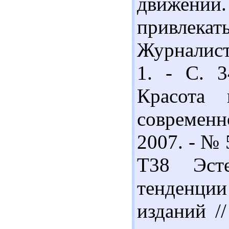
движении.
привлека
Журналист
1. - С. 3
Красота 
современн
2007. - № 
Т38 Эст
тенденции
изданий /