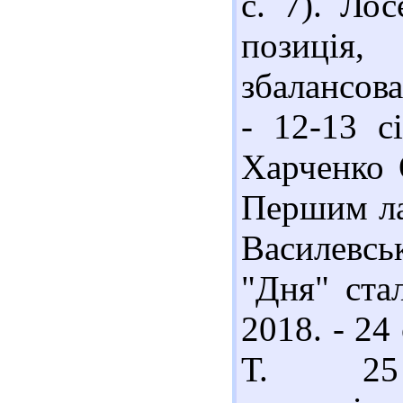
с. 7). Ло
позиція,
збалансован
- 12-13 с
Харченко 
Першим ла
Василевсь
"Дня" ста
2018. - 24 
Т. 25 