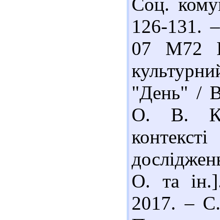
Соц. кому
126-131. –
07 М72 К
культурни
"День" / 
О. В. Ко
контекс
досліджен
О. та ін.
2017. – С