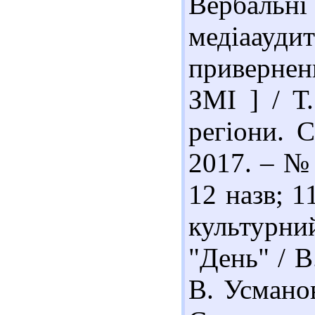
Вербальн
медіаауд
привернен
ЗМІ ] / Т
регіони. С
2017. – № 
12 назв; 1
культурни
"День" / В
В. Усманов