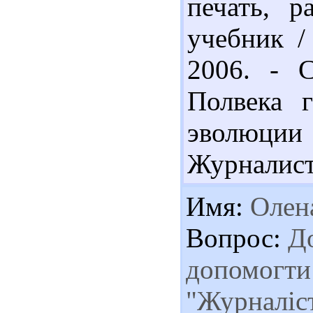
печать, р
учебник /
2006. - С
Полвека г
эволюци
Журналист.
Имя:
Олен
Вопрос:
До
допомогти 
"Журналіс