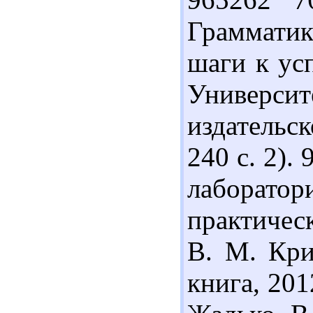
Грамматик
шаги к усп
Универ
издательс
240 с. 2).
лаборато
практическ
В. М. Кри
книга, 201