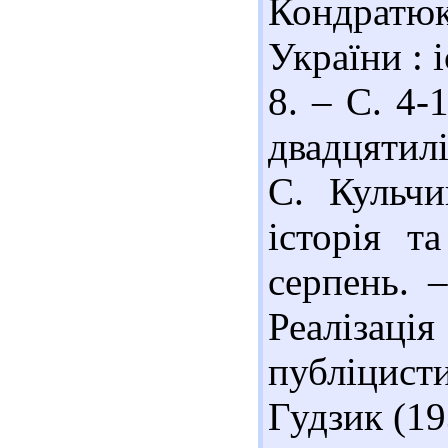
Кондратюк
України : 
8. – С. 4-
двадцятил
С. Кульчи
історія т
серпень. 
Реалізаці
публіцис
Гудзик (19