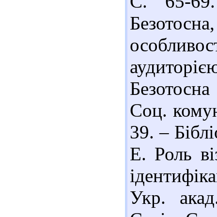
С. 65-69.
Безотос
особлив
аудиторіє
Безотосна 
Соц. комун
39. – Біблі
Е. Роль в
ідентифіка
Укр. акад