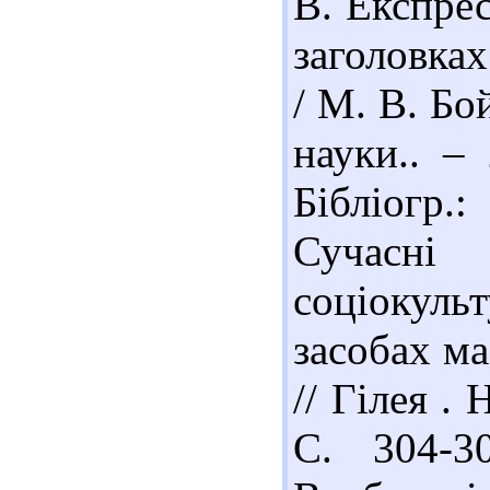
В. Експрес
заголовка
/ М. В. Бо
науки.. –
Бібліогр.
Сучасні
соціокульт
засобах ма
// Гілея .
С. 304-3