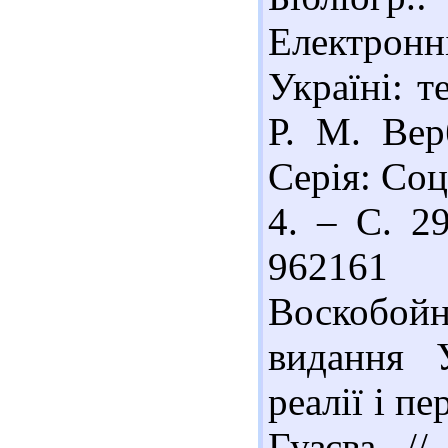
Електрон
Україні: т
Р. М. Вер
Серія: Соц
4. – С. 29
96216
Воскобойн
видання У
реалії і п
Гузєва //