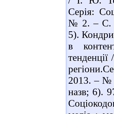
/ І. Ю. Т
Серія: Соц
№ 2. – С. 
5). Кондри
в контент
тенденції 
регіони.Се
2013. – № 
назв; 6). 
Соціокодо