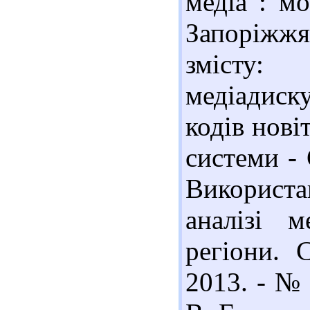
медіа : м
Запоріжжя 
змісту:
медіадиск
кодів нові
системи - 
Використ
аналізі м
регіони. С
2013. - № 