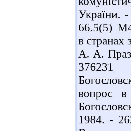
комуніс
України. -
66.5(5) М
в странах 
А. А. Праза
376231
Богослов
вопрос в
Богослов
1984. - 26