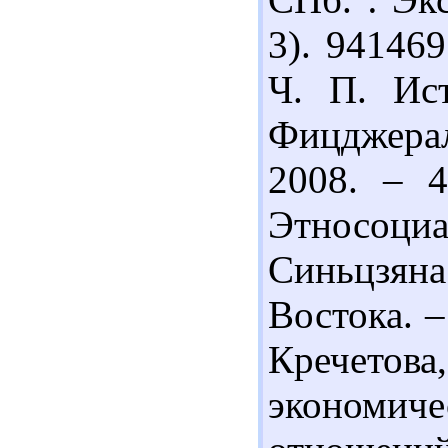
3). 94146
Ч. П. Ис
Фицджера
2008. – 4
Этносоц
Синьцзя
Востока. –
Кречето
экономиче