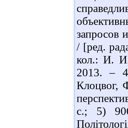
справед
объектив
запросов 
/ [ред. ра
кол.: И. И
2013. – 4
Клоцвог, 
перспекти
c.; 5) 9
Політологі