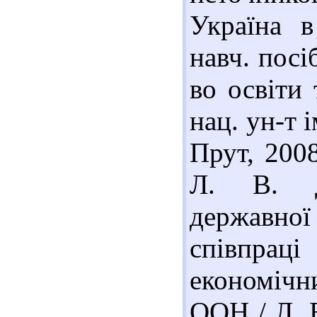
Україна в
навч. посі
во освіти 
нац. ун-т 
Прут, 2008
Л. В. Д
державн
співпрац
економічн
ООН / Л. В