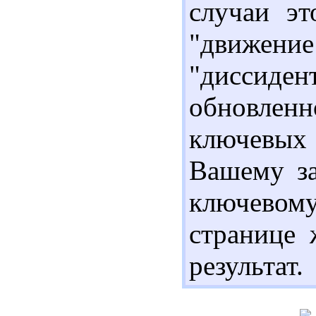
случаи эт
"движе
"диссиден
обновленн
ключевых
Вашему за
ключевом
странице 
результат.