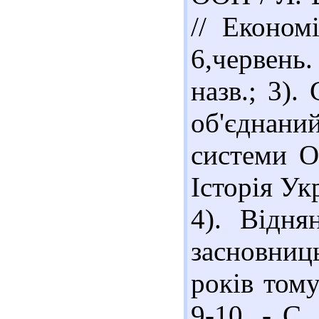
// Економ
6,червень
назв.; 3).
об'єднаний
системи О
Історія Укр
4). Відня
засновниц
років тому
9-10. - С.