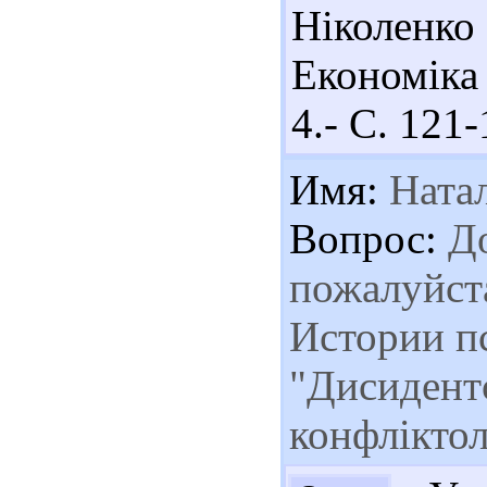
Ніколенко
Економіка
4.- С. 121-
Имя:
Ната
Вопрос:
До
пожалуйста
Истории п
"Дисидент
конфліктол