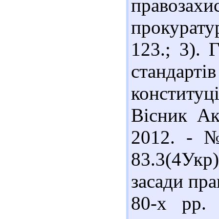
правозах
прокурату
123.; 3).
станда
конституц
Вісник Ак
2012. - №
83.3(4Укр
засади пра
80-х рр. 