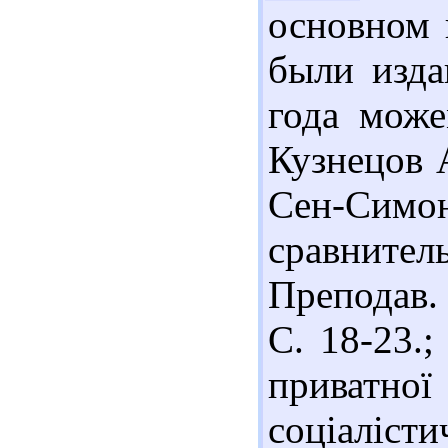
основном 
были изда
года може
Кузнецов А
Сен-Си
сравните
Преподав. 
С. 18-23.;
приватно
соціаліст