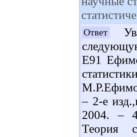
научные с
статистич
Ува
Ответ
следующую
Е91 Ефимо
стати
М.Р.Ефимо
– 2-е изд
2004. – 4
Теория с