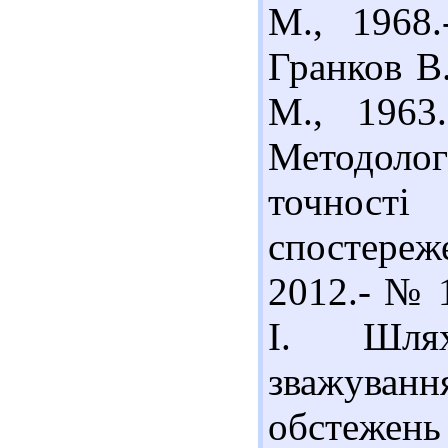
М., 1968.
Гранков В
М., 1963
Методоло
точност
спостереж
2012.- № 1
І. Шлях
зважуван
обстежен