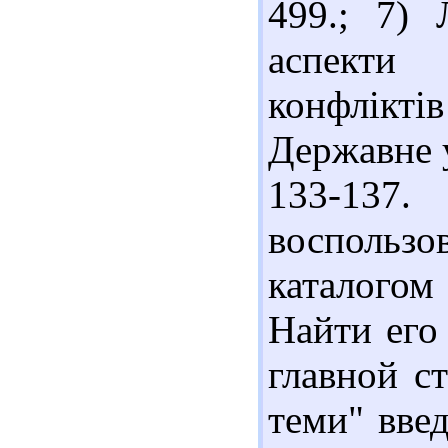
499.; 7) 
аспекти 
конфліктів
Державне у
133-137
воспольз
каталого
Найти его
главной с
теми" вве