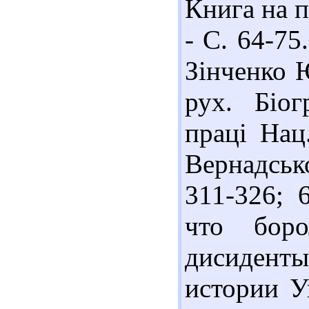
Книга на п
- С. 64-75
Зінченко 
рух. Біог
праці Нац.
Вернадсько
311-326; 
что боро
дисиденты
истории У