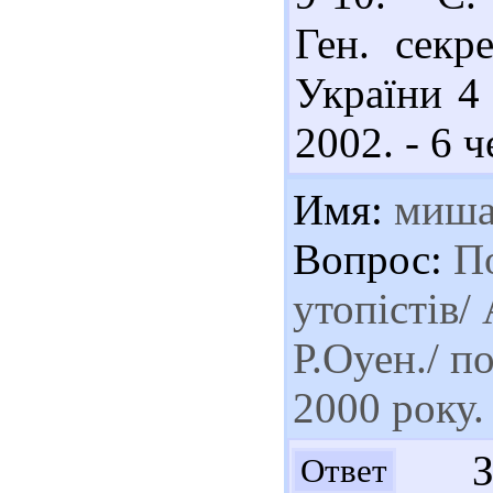
Ген. секр
України 4 
2002. - 6 ч
Имя:
миш
Вопрос:
По
утопістів/
Р.Оуен./ п
2000 року.
Здр
Ответ