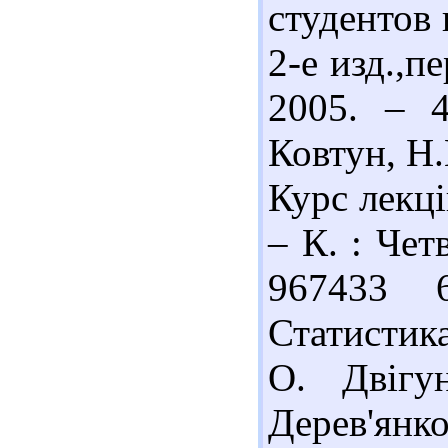
студентов 
2-е изд.,п
2005. – 4
Ковтун, Н.
Курс лекці
– К. : Чет
967433 
Статистика
О. Двігу
Дерев'янко