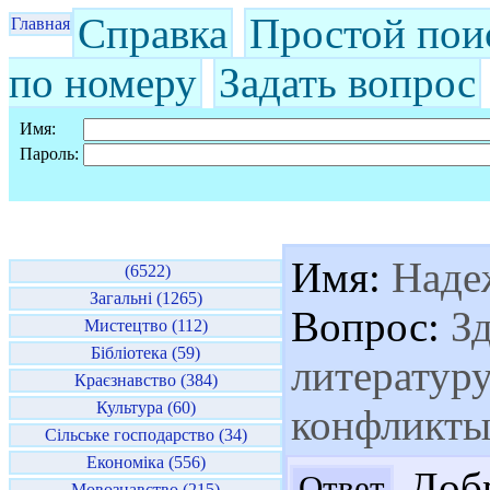
Справка
Простой пои
Главная
по номеру
Задать вопрос
Имя:
Пароль:
Имя:
Наде
(6522)
Загальні (1265)
Вопрос:
Зд
Мистецтво (112)
Бібліотека (59)
литератур
Краєзнавство (384)
Культура (60)
конфликты
Сільське господарство (34)
Економіка (556)
Добр
Ответ
Мовознавство (215)