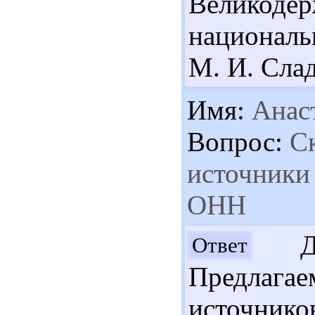
Великодер
националь
М. И. Слад
Имя:
Анас
Вопрос:
Ск
источники
ОНН
Доб
Ответ
Предлага
источнико