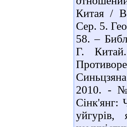
отношени
Китая / В
Сер. 5. Ге
58. – Библ
Г. Китай
Противо
Синьцзяна
2010. - №
Сінк'янг: 
уйгурів, 