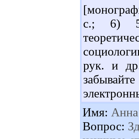
[монограф
с.; 6) 
теоретиче
социологии
рук. и др
забывай
электронн
Имя:
Анна
Вопрос:
Зд