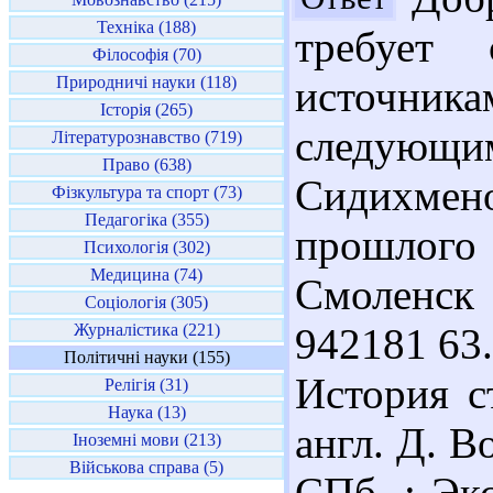
Техніка (188)
требует 
Філософія (70)
Природничі науки (118)
источника
Історія (265)
следующим
Літературознавство (719)
Право (638)
Сидихмен
Фізкультура та спорт (73)
Педагогіка (355)
прошлог
Психологія (302)
Медицина (74)
Смоленск 
Соціологія (305)
Журналістика (221)
942181 63.
Політичні науки (155)
История с
Релігія (31)
Наука (13)
англ. Д. В
Іноземні мови (213)
Військова справа (5)
СПб. : Экс