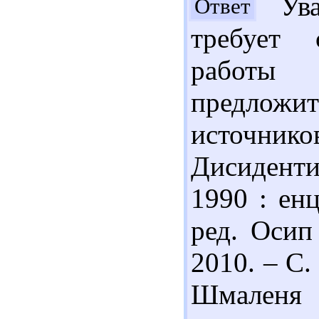
Ува
Ответ
требует 
работы 
предложи
источнико
Дисиденти 
1990 : ен
ред. Осип
2010. – С. 
Шмален