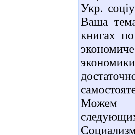
Укр. соціу
Ваша тема
книгах по
экономич
экономик
достат
самостоят
Можем 
следующ
Социализ