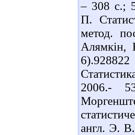
– 308 с.; 
П. Статис
метод. по
Алямкін, В
6).92882
Статистик
2006.- 5
Моргенште
статисти
англ. Э. В