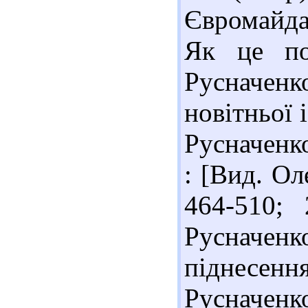
Євромайда
Як це по
Русначен
новітньої 
Русначенко
: [Вид. Ол
464-510; 
Русначенк
піднесенн
Русначен