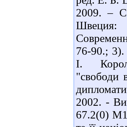
2009. – С
Швеция: 
Современна
76-90.; 3)
І. Корол
"свободи в
дипломати
2002. - Ви
67.2(0) М