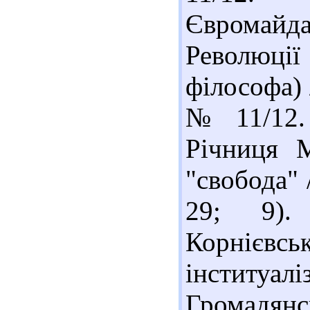
Євромайдан
Революці
філософа) /
№ 11/12. 
Річниця М
"свобода" /
29; 9).
Корнієвс
інституалі
Громадян