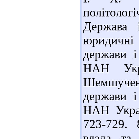
політолог
Держава 
юридичні
держави і
НАН Укр
Шемшученко 
держави і
НАН Украї
723-729.
влада та 