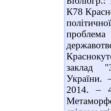
Бібліогр.:
К78 Красно
політичн
проблем
державотв
Красноку
заклад "
України. 
2014. – 4
Метаморф