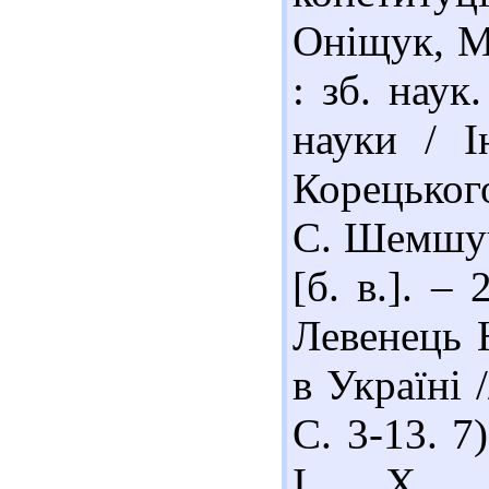
Оніщук, М.
: зб. наук
науки / І
Корецьког
С. Шемшуче
[б. в.]. –
Левенець 
в Україні 
С. 3-13. 7
І. Х. Т