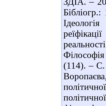
ЗДІА. – 20
Бібліогр.:
Ідеологі
реїфікац
реальності
Філософія
(114). – С.
Воропаєва
політич
політич