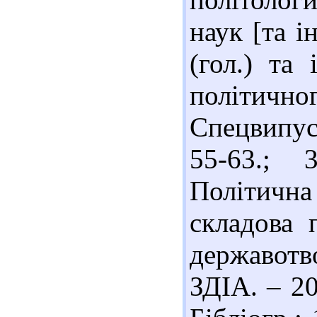
наук [та і
(гол.) та 
політичн
Спецвипус
55-63.; 
Політичн
складова 
державотв
ЗДІА. – 20