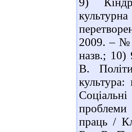
9) Кінд
культурн
перетворен
2009. – № 
назв.; 10)
В. Політи
культура: 
Соціальн
проблеми т
праць / Кл