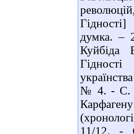
революці
Гідності]
думка. – 
Куйбіда 
Гідності
українства 
№ 4. - С. 
Карфагену
(хронологі
11/12. -