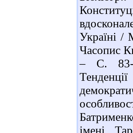
Конститу
вдоскона
Україні / 
Часопис Ки
– С. 83-
Тенденці
демократ
особливос
Батрименк
імені Та