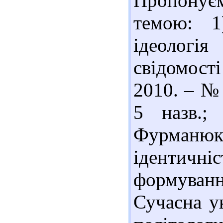
Пропонує
темою: 1
ідеологі
свідомост
2010. – № 
5 назв.;
Фурманю
ідентичн
формуванн
Сучасна ук