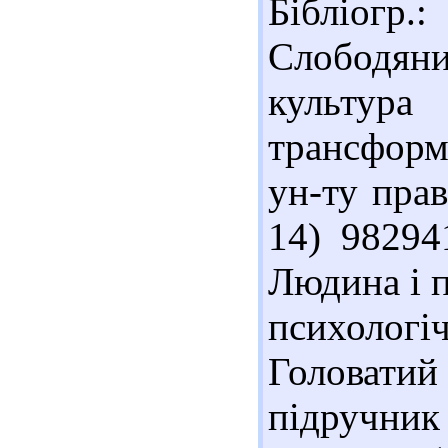
Бібліогр.
Слободяни
культура 
трансформа
ун-ту прав
14) 98294
Людина і п
психолог
Головатий
підручник 