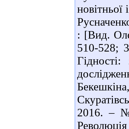
новітньої 
Русначенко
: [Вид. Ол
510-528; 3
Гідності: 
дослідженн
Бекешкіна
Скуратівс
2016. – №
Революція