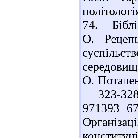
політологі
74. – Бібл
О. Рецеп
суспільс
середовищ
О. Потапен
– 323-328
971393 6
Організа
конституц