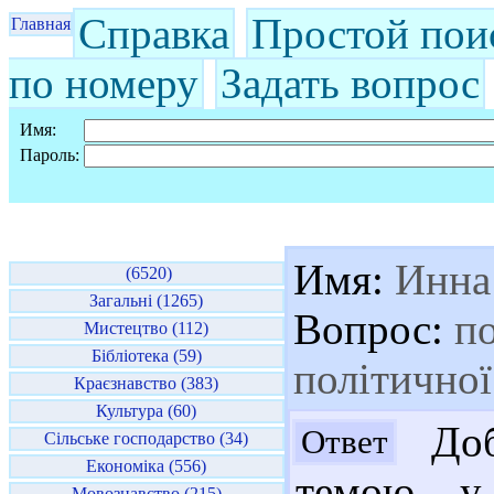
Справка
Простой пои
Главная
по номеру
Задать вопрос
Имя:
Пароль:
Имя:
Инна
(6520)
Загальні (1265)
Вопрос:
по
Мистецтво (112)
Бібліотека (59)
політичної
Краєзнавство (383)
Культура (60)
Доб
Ответ
Сільське господарство (34)
Економіка (556)
темою у 
Мовознавство (215)