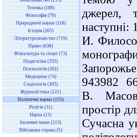
Техніка (188)
джерел, 
Філософія (70)
Природничі науки (118)
наступні: 
Історія (265)
И. Филосо
Літературознавство (719)
Право (638)
моногра
Фізкультура та спорт (73)
Педагогіка (355)
Запорожье 
Психологія (302)
Медицина (74)
943982 66
Соціологія (305)
Журналістика (221)
В. Масов
Політичні науки (155)
простір дл
Релігія (31)
Наука (13)
Сучасна ук
Іноземні мови (213)
Військова справа (5)
політолог