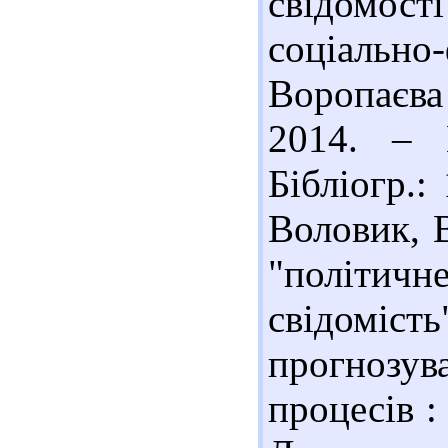
свідомост
соціально-
Воропаєва
2014. – 
Бібліогр.:
Воловик, В
"політи
свідоміст
прогнозув
процесів : 