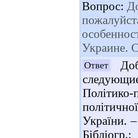
Вопрос:
До
пожалуйста
особенност
Украине. 
Доб
Ответ
следующ
Політико-
політично
України. –
Бібліогр.