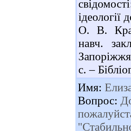
свідомос
ідеології 
О. В. Кр
навч. за
Запоріжжя
с. – Бібліо
Имя:
Елиза
Вопрос:
До
пожалуйста
"Стабильн