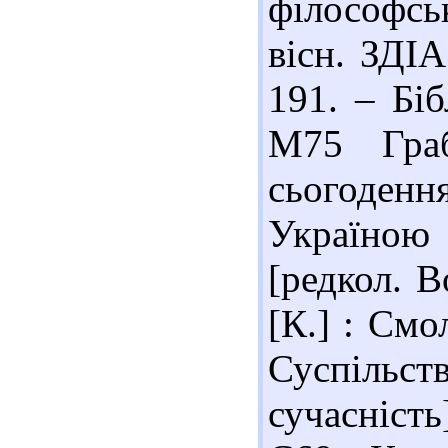
філософсь
вісн. ЗДІА
191. – Біб
М75 Граб
сьогоден
Україною 
[редкол. В
[К.] : Смо
Суспільст
сучасність