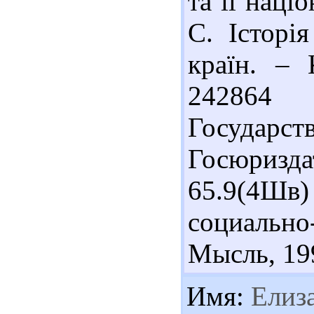
та її наці
С. Історі
країн. – 
242864
Государст
Госюризда
65.9(4Шв
социально
Мысль, 199
Имя:
Елиза