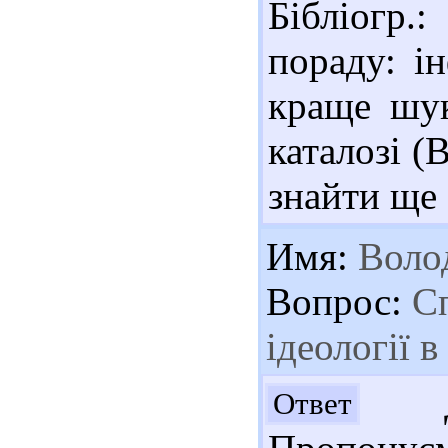
Бібліогр.
пораду: і
краще шу
каталозі (
знайти ще 
Имя:
Воло
Вопрос:
Сп
ідеології 
До
Ответ