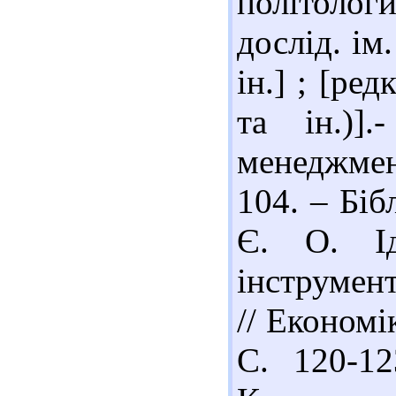
політологи 
дослід. ім
ін.] ; [ре
та ін.)]
менеджмент
104. – Біб
Є. О. Ід
інструмент
// Економі
С. 120-12