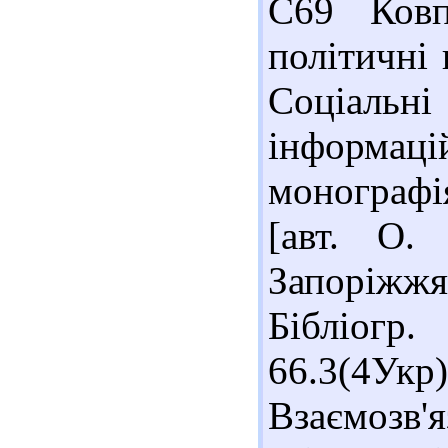
С69 Ковп
політичні 
Соціальн
інформа
монографія
[авт. О. 
Запоріжжя
Бібліогр
66.3(4Укр
Взаємозв'