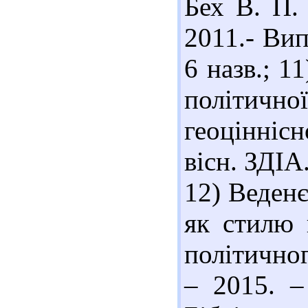
Бех В. П. 
2011.- Вип
6 назв.; 1
політичн
геоціннісн
вісн. ЗДІА.
12) Веденє
як стилю 
політичног
– 2015. –