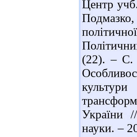
Центр учб.
Подмазко
політичної
Політични
(22). – С.
Особливо
культур
трансформ
України /
науки. – 20