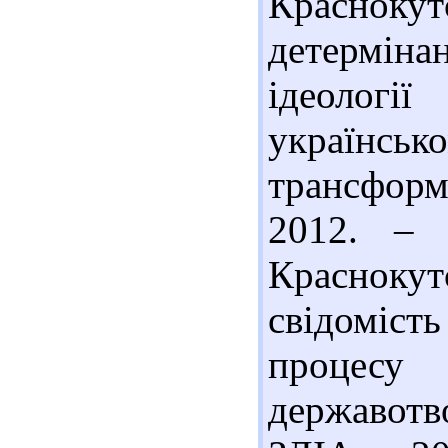
Краснокут
детермін
ідеолог
українськ
трансформа
2012. – 
Красноку
свідоміс
процесу
державотв