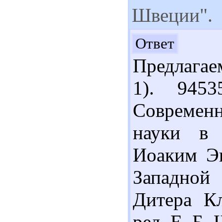
Швеции".
Здр
Ответ
Предлагае
1). 945
Современ
науки в 
Иоаким Эк
Западной
Дитера Кл
ред. Е. Б.