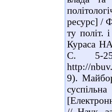
політолог
ресурс] / 
ту політ. 
Кураса НАН
С. 5-2
http://nbu
9). Майбо
суспільн
[Електрон
// Наук. з