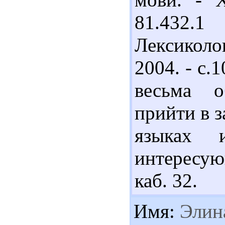
81.432.
Лексиколо
2004. - с.
весьма о
прийти в 
языках и
интересую
каб. 32.
Имя:
Элин