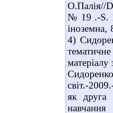
О.Палія//D
№ 19 .-S. 
іноземна, 
4) Сидоре
тематичн
матеріалу 
Сидоренко
світ.-2009
як друга 
навчання