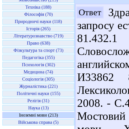
Техніка (188)
Здра
Ответ
Філософія (70)
Природничі науки (118)
запросу ес
Історія (265)
81.432
Літературознавство (719)
Право (638)
Словосл
Фізкультура та спорт (73)
Педагогіка (355)
английском
Психологія (302)
Медицина (74)
И33862 
Соціологія (305)
Журналістика (221)
Лексиколо
Політичні науки (155)
2008. - С.
Релігія (31)
Наука (13)
Мостовий 
Іноземні мови (213)
Військова справа (5)
мови. - Х