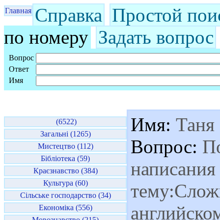
Справка
Простой пои
Главная
по номеру
Задать вопрос
Вопрос
Ответ
Имя
Имя:
Таня
(6522)
Загальні (1265)
Вопрос:
По
Мистецтво (112)
Бібліотека (59)
написания
Краєзнавство (384)
Культура (60)
тему:Слож
Сільське господарство (34)
английско
Економіка (556)
Мовознавство (215)