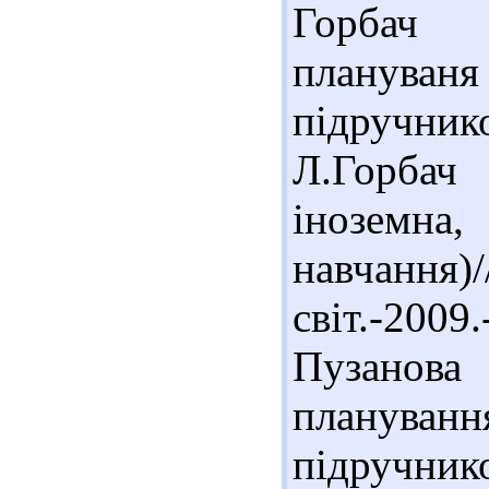
Горбач 
плануван
підручни
Л.Горбач
іноземн
навчанн
світ.-2009
Пузанова
плануванн
підручник