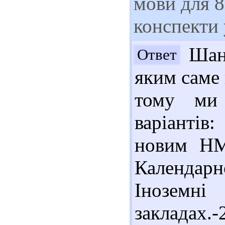
мови для 8
конспекти 
Шано
Ответ
яким саме
тому ми 
варіанті
новим НМ
Календар
Інозем
закладах.