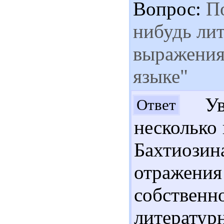
Вопрос:
По
нибудь лит
выражения
языке"
Ува
Ответ
несколько 
Бахтиозин
отражен
собственн
литератур