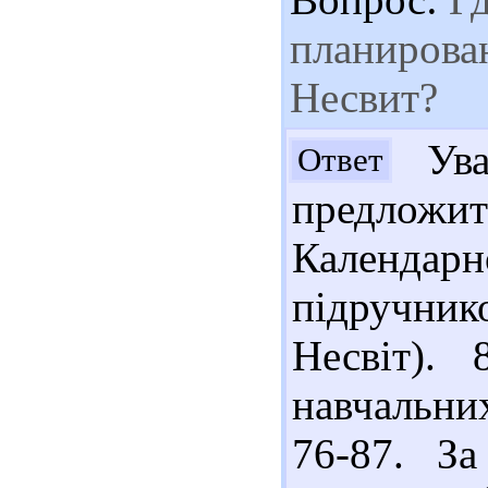
планирован
Несвит?
Ува
Ответ
предложи
Календар
підручнико
Несвіт).
навчальних
76-87. З