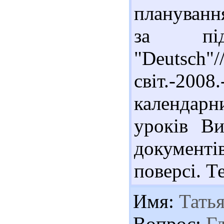
планування
за пі
"Deutsc
світ.-2008
календарн
уроків Ви
документі
поверсі. Т
Имя:
Татья
Вопрос:
Гд