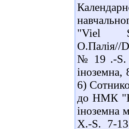
Календар
навчально
"Viel 
О.Палія//D
№ 19 .-S.
іноземна, 
6) Сотнико
до НМК "H
іноземна м
Х.-S. 7-1