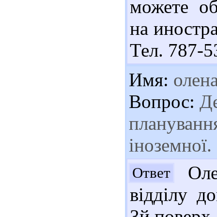
можете об
на иностра
Тел. 787-5
Имя:
олен
Вопрос:
Де
планування
іноземної.
Олен
Ответ
відділу д
3й поверх.