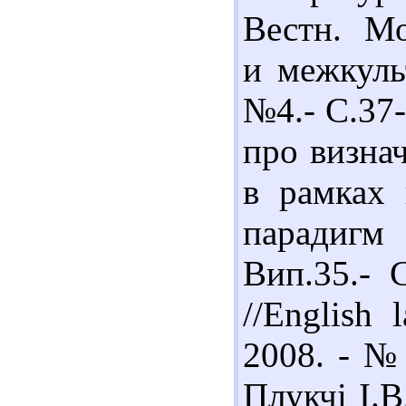
Вестн. Мо
и межкуль
№4.- С.37-
про визнач
в рамках 
парадигм
Вип.35.- С
//English 
2008. - № 
Плукчі І.В