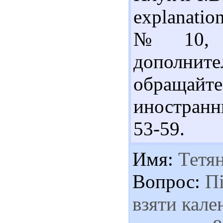
explanation
№ 10, кв
дополн
обращайт
иностранн
53-59.
Имя:
Тетя
Вопрос:
Пі
взяти кале