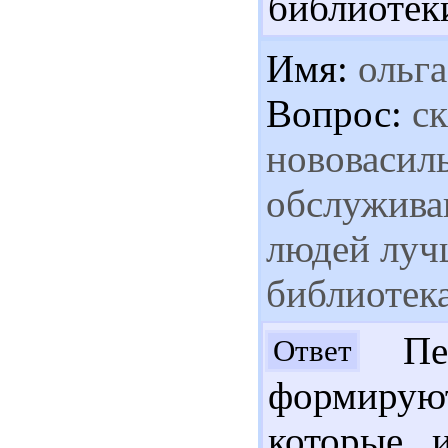
библиотек
Имя:
ольга
Вопрос:
ск
нововасиль
обслужива
людей луч
библиотека
Пер
Ответ
формирую
которые 