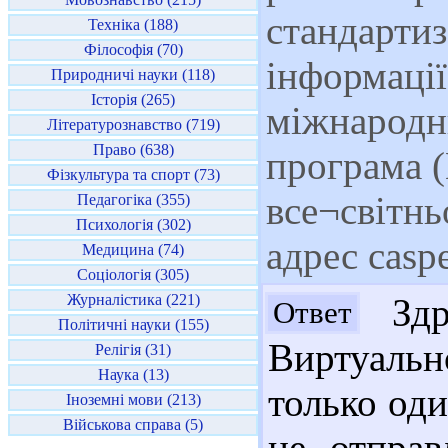
стандартиз
Техніка (188)
Філософія (70)
інформації
Природничі науки (118)
Історія (265)
міжнародн
Літературознавство (719)
Право (638)
програма 
Фізкультура та спорт (73)
все¬світнь
Педагогіка (355)
Психологія (302)
адрес casp
Медицина (74)
Соціологія (305)
Журналістика (221)
Здр
Ответ
Політичні науки (155)
Виртуальн
Релігія (31)
Наука (13)
только од
Іноземні мови (213)
Військова справа (5)
не отправ