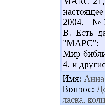
MARC 21,
настоящее
2004. - № 
В. Есть д
"МАРС": д
Мир библио
4. и другие
Имя:
Анна
Вопрос:
До
ласка, кол