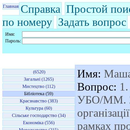
Справка
Простой пои
Главная
по номеру
Задать вопрос
Имя:
Пароль:
Имя:
Маш
(6520)
Загальні (1265)
Вопрос:
1.
Мистецтво (112)
Бібліотека (59)
УБО/ММ. 2
Краєзнавство (383)
Культура (60)
організаці
Сільське господарство (34)
рамках пр
Економіка (556)
Мовознавство (215)