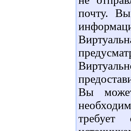
почту. Вы
информа
Вирту
предусмат
Виртуал
предостав
Вы может
необходи
требует 