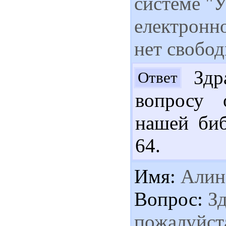
системе "У
електронно
нет свобо
Здра
Ответ
вопросу 
нашей биб
64.
Имя:
Алин
Вопрос:
Зд
пожалуйст