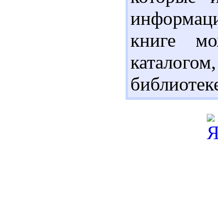
информаци
книге мо
каталого
библиотеке