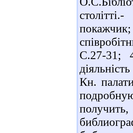
О.С.Біблі
столітті
покажчик;
співробітн
С.27-31; 
діяльніст
Кн. палати
подробну
получит
библиог