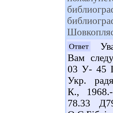
библиогра
библиогра
Шовкопля
Ува
Ответ
Вам следу
03 У- 45 
Укр. радя
К., 1968.
78.33 Д7