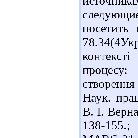
источни
следующ
посетить 
78.34(4Ук
контексті
процесу:
створенн
Наук. прац
В. І. Верна
138-155.;