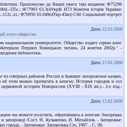
 бібліотеки. Пропонуємо до Вашої уваги такі видання: Ф75296
004.-335с.; Ф77903 63.3(4Укр)6 Н73 Новітня історія України:
6.-112с.;іл.; Ф76950 65.049(4Укр-4Зап) С60 Соціальний портрет
Дата:
22.03.2008
ий этого общества
м национальном университете. Общество издает серию книг
Матеріали Перших Новицьких читань. 24 жовтня 2002р." -
аеведения библиотеки.
Дата:
27.02.2008
не из северных районов России и бывшие запорожские казаки,
но об этом можно прочитать в книгах: История городов и сел
 церковной истории Новороссии (ХVIII - ХIХ вв.).- 2-е изд.-
Дата:
13.02.2008
ацию вы можете получить, обратившись к книгам: Запорізька
е и запорожці /Сост. Н. Кузьменко, Н. Михайлов. - Запорожье:
и города. - Запорожье: Запорозька Січ, 1997. - С. 90.