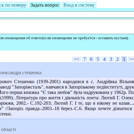
ск по номеру
Задать вопрос
Вход в систему
ля оповещения об ответе(если оповещение не требуется - оставить пустым)
<<
7
6
5
4
3
2
1
>
олександра стешенка
вич Стешенко (1939-2001) народився в с. Андріївка Вільнянс
воді "Запоріжсталь", навчався в Запорізькому педінституті, дру
 Його перша книжка "Є така любов" була надрукована у 1962р. По
" (1999). Література про життя і діяльність поета: Лютий Г. Ол
поріжжя, 2002.- С.192-203; Лютий Г. І те, що я нікому не казав
 //Запоріз. правда.-2003.-18 берез.-С.6. Якщо хочете дізнатися
отеки.
 області