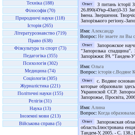
Техніка (188)
Ответ
З питань історії 
26.890(4Укр-4Зап)З-33 За
Філософія (70)
Імена. Звершення. Творчіс
Природничі науки (118)
Запорізького регіону.-Зап
Історія (265)
Имя:
Александр
Літературознавство (719)
Вопрос:
Не знаете ли Вы 
Право (638)
Ответ
Запорожское науч
Фізкультура та спорт (73)
"Запорозька спадщина".
Педагогіка (355)
Запоріжжя: РА "Тандем-У"
Психологія (302)
Имя:
Ольга
Медицина (74)
Вопрос:
історія с.Водяне 
Соціологія (305)
Ответ
с. Водяне основан
Журналістика (221)
которые образовали здес
Украинской ССР. Запорожс
Політичні науки (155)
Запорожье, Просвіта, 2006
Релігія (31)
Имя:
Алина
Наука (13)
Вопрос:
Когда образовалас
Іноземні мови (213)
Ответ
Запорожская облас
Військова справа (5)
область:Ілюстрована енцик
Тандем-У, 2005. - С. 138.