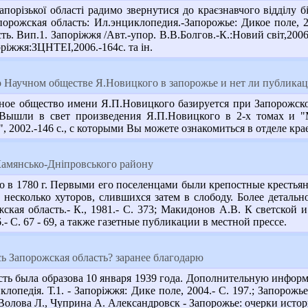
Запорізької області радимо звернутися до краєзнавчого відділу
порожская область: Ил.энциклопедия.-Запорожье: Дикое поле, 2
ть. Вип.1. Запоріжжя /Авт.-упор. В.В.Болгов.-К.:Новий світ,200
оріжжя:ЗЦНТЕІ,2006.-164с. та ін.
о Научном обществе Я.Новицкого в запорожье и нет ли публикац
ное общество имени Я.П.Новицкого базируется при Запорожско
 Вышли в свет произведения Я.П.Новицкого в 2-х томах и "
, 2002.-146 с., с которыми Вы можете ознакомиться в отделе кр
Камянсько-Дніпровського району
о в 1780 г. Первыми его поселенцами были крепостные крестья
ь несколько хуторов, слившихся затем в слободу. Более деталь
кая область.- К., 1981.- С. 373; Макидонов А.В. К светской и
.- С. 67 - 69, а также газетные публикации в местной прессе.
ь Запорожская область? заранее благодарю
ть была образова 10 января 1939 года. Дополнительную информ
лопедія. Т.1. - Запоріжжя: Дике поле, 2004.- С. 197.; Запорожь
; Волова Л., Чуприна А. Александровск - Запорожье: очерки истори