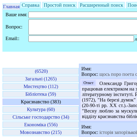
Справка
Простой поиск
Расширенный поиск
Пои
Главная
Ваше имя:
Вопрос:
Email::
д
Имя:
(6520)
Вопрос:
щось поро поета 
Загальні (1265)
Ответ
Олександр Григоро
Мистецтво (112)
працював електриком на за
Бібліотека (59)
літературному інституті.
(1972), "На березі думок
Краєзнавство (383)
(20-90-ті рр. ХХ ст.).-За
Культура (60)
"Весну люблю за мускули"
відділу краєзнавства біблі
Сільське господарство (34)
Економіка (556)
Имя:
Мовознавство (215)
Вопрос:
історія запорізької