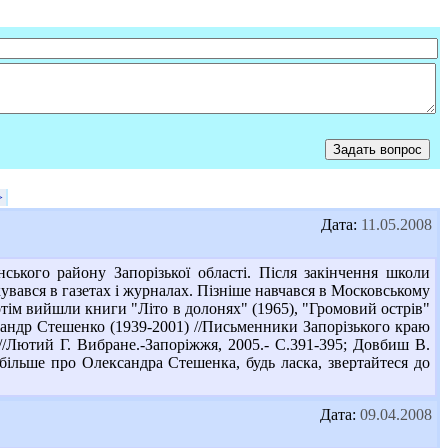
>
Дата:
11.05.2008
ького району Запорізької області. Після закінчення школи
кувався в газетах і журналах. Пізніше навчався в Московському
тім вийшли книги "Літо в долонях" (1965), "Громовий острів"
ександр Стешенко (1939-2001) //Письменники Запорізького краю
...//Лютий Г. Вибране.-Запоріжжя, 2005.- С.391-395; Довбиш В.
 більше про Олександра Стешенка, будь ласка, звертайтеся до
Дата:
09.04.2008