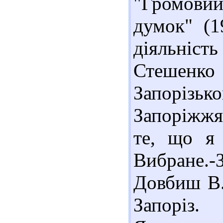
"Громовий
думок" (1
діяльніст
Стешенко
Запорізько
Запоріжжя,
те, що я 
Вибране.-
Довбиш В.
Запоріз. 