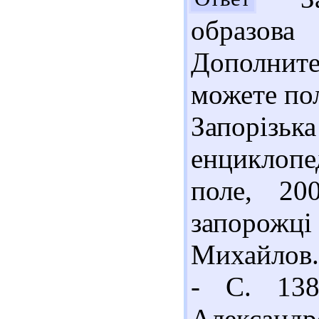
образов
Дополни
можете по
Запоріз
енциклопе
поле, 20
запорожц
Михайлов.
- С. 138
Александ