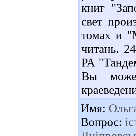
книг "Зап
свет прои
томах и "
читань. 2
РА "Тандем
Вы может
краеведен
Имя:
Ольг
Вопрос:
іс
Дніпровсь