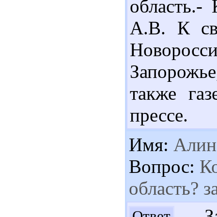
область.-
А.В. К св
Новороссии
Запорожье,
также газ
прессе.
Имя:
Алин
Вопрос:
Ко
область? з
Зап
Ответ