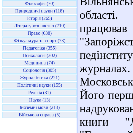
Вільнянс
Філософія (70)
Природничі науки (118)
області.
Історія (265)
працюва
Літературознавство (719)
Право (638)
"Запоріжст
Фізкультура та спорт (73)
Педагогіка (355)
педінстит
Психологія (302)
Медицина (74)
журнала
Соціологія (305)
Журналістика (221)
Московськ
Політичні науки (155)
Його перш
Релігія (31)
Наука (13)
надруков
Іноземні мови (213)
Військова справа (5)
книги "