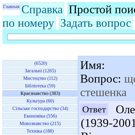
Справка
Простой пои
Главная
по номеру
Задать вопрос
Имя:
(6520)
Загальні (1265)
Вопрос:
що
Мистецтво (112)
Бібліотека (59)
стешенка
Краєзнавство (383)
Культура (60)
Олек
Ответ
Сільське господарство (34)
Економіка (556)
(1939-200
Мовознавство (215)
Техніка (188)