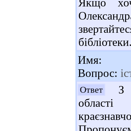
Якщо хоч
Олександ
звертайте
бібліотеки
Имя:
Вопрос:
іс
З п
Ответ
області
краєзнав
Пропону