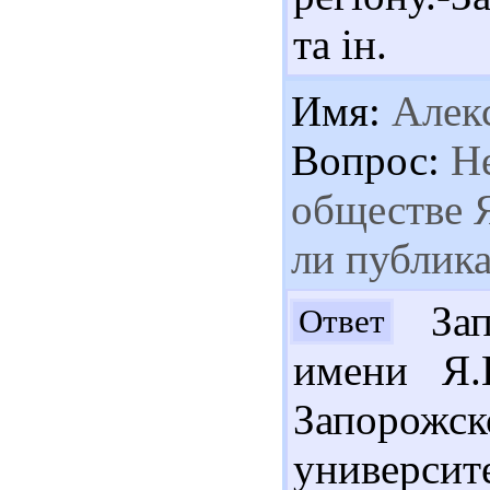
та ін.
Имя:
Алек
Вопрос:
Не
обществе Я
ли публик
Зап
Ответ
имени Я.
Запоро
университ