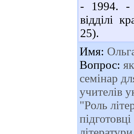
- 1994. -
відділі кр
25).
Имя:
Ольг
Вопрос:
як
семінар дл
учителів у
"Роль літе
підготовці
літератури