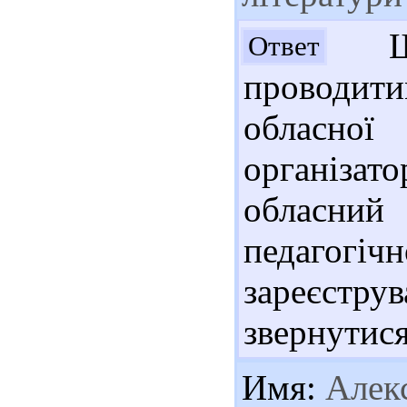
Шан
Ответ
проводити
обласної
організа
обласний
педаго
зареєст
звернутися
Имя:
Алек