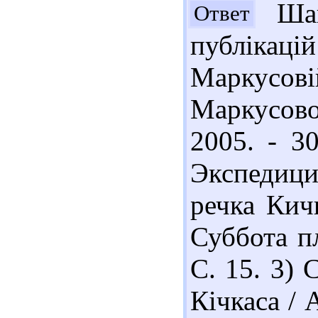
Шано
Ответ
публікацій
Маркусов
Маркусово
2005. - 3
Экспедици
речка Кич
Суббота пл
С. 15. 3)
Кічкаса / 