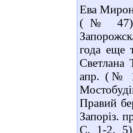
Ева Мироно
(№ 47). 
Запорожск
года еще 
Светлана Т
апр. (№ 1
Мостобуд
Правий бе
Запоріз. пр
С. 1-2. 5