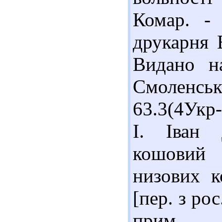
Комар. -
друкарня Е
Видано н
Смоленсь
63.3(4Укр
І. Іван 
кошовий 
низових к
[пер. з рос
прим. 