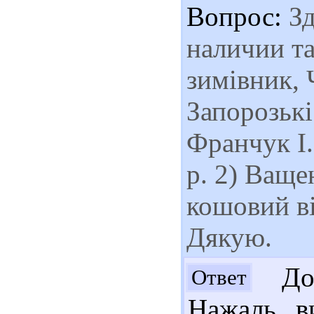
Вопрос:
Зд
наличии та
зимівник, 
Запорозькі
Франчук І.
р. 2) Ваще
кошовий ві
Дякую.
Доб
Ответ
Нажаль, в