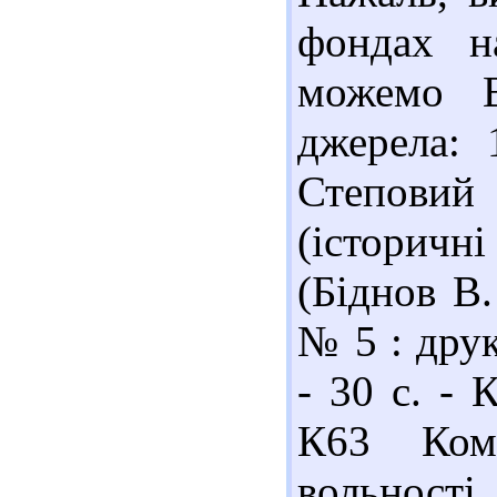
фондах н
можемо В
джерела: 
Степовий 
(історичн
(Біднов В.
№ 5 : дру
- 30 с. - 
К63 Ком
вольност