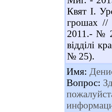
Квят І. У
грошах //
2011.- № 2
відділі кр
№ 25).
Имя:
Дени
Вопрос:
Зд
пожалуйста
информаци