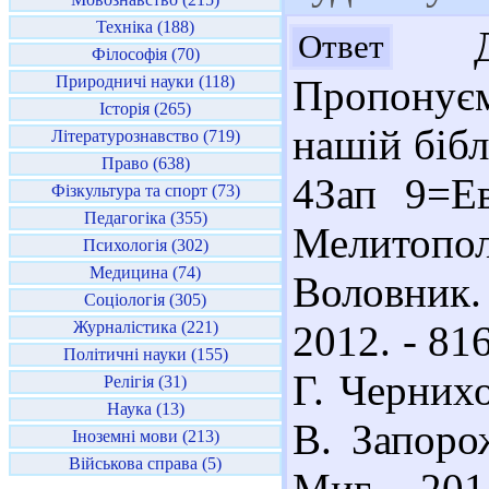
Техніка (188)
Доб
Ответ
Філософія (70)
Природничі науки (118)
Пропонуємо
Історія (265)
нашій бібл
Літературознавство (719)
Право (638)
4Зап 9=Е
Фізкультура та спорт (73)
Педагогіка (355)
Мелитопол
Психологія (302)
Медицина (74)
Воловник.
Соціологія (305)
Журналістика (221)
2012. - 816
Політичні науки (155)
Г. Чернихо
Релігія (31)
Наука (13)
В. Запоро
Іноземні мови (213)
Військова справа (5)
Миг. - 2015