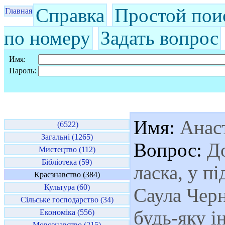
Справка
Простой пои
Главная
по номеру
Задать вопрос
Имя:
Пароль:
Имя:
Анаст
(6522)
Загальні (1265)
Вопрос:
До
Мистецтво (112)
Бібліотека (59)
ласка, у п
Краєзнавство (384)
Культура (60)
Саула Черн
Сільське господарство (34)
будь-яку і
Економіка (556)
Мовознавство (215)