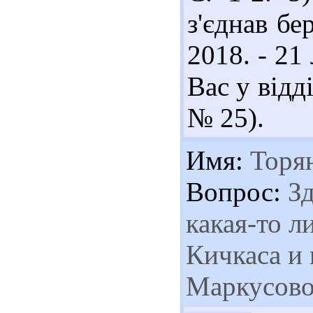
з'єднав бе
2018. - 21
Вас у відді
№ 25).
Имя:
Торян
Вопрос:
Зд
какая-то л
Кичкаса и 
Маркусово