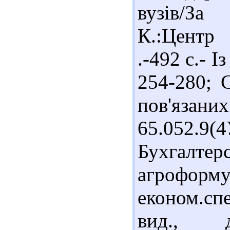
вузів/За
К.:Центр 
.-492 с.- І
254-280; С
пов'язан
65.052.9
Бухга
агрофор
економ.спе
вид., д