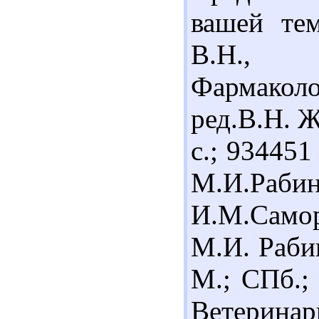
вашей те
В.Н.
Фармакол
ред.В.Н. Ж
с.; 93445
М.И.Раб
И.М.Самор
М.И. Рабин
М.; СПб.; 
Ветеринар