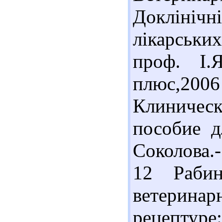
Доклінічн
лікарських
проф. І.Я
плюс,2006
Клиниче
пособие д
Соколова.-
12 Раби
ветерин
рецептуре: