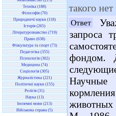
такого нет
Техніка (188)
Філософія (70)
Природничі науки (118)
Ува
Ответ
Історія (265)
запроса т
Літературознавство (719)
Право (638)
самостоят
Фізкультура та спорт (73)
Педагогіка (355)
фондом. 
Психологія (302)
Медицина (74)
следующие
Соціологія (305)
Журналістика (221)
Научные
Політичні науки (155)
кормлен
Релігія (31)
Наука (13)
животных 
Іноземні мови (213)
Військова справа (5)
М., 1986.