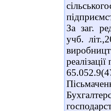
сільськог
підприємст
За заг. р
учб. літ.,
виробниц
реалізації
65.052.9(
Пісьмач
Бухгалте
господар