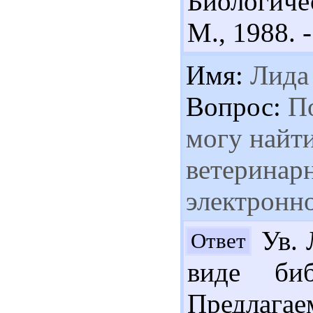
Биологиче
М., 1988. -
Имя:
Лида
Вопрос:
По
могу найт
ветеринарн
электронно
Ув. 
Ответ
виде биб
Предлага