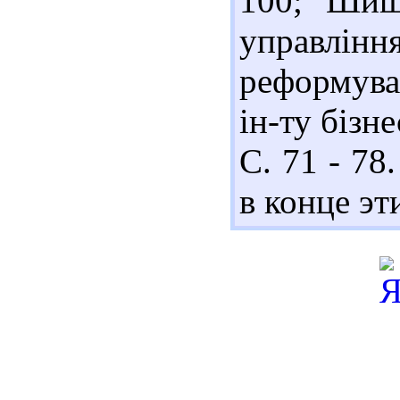
100; Шиш
управл
реформува
ін-ту бізне
С. 71 - 78
в конце эт