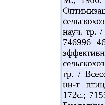
Оптим
сельскохо
науч. тр. 
746996 4
эффек
сельскохо
тр. / Всес
ин-т птиц
172с.; 71