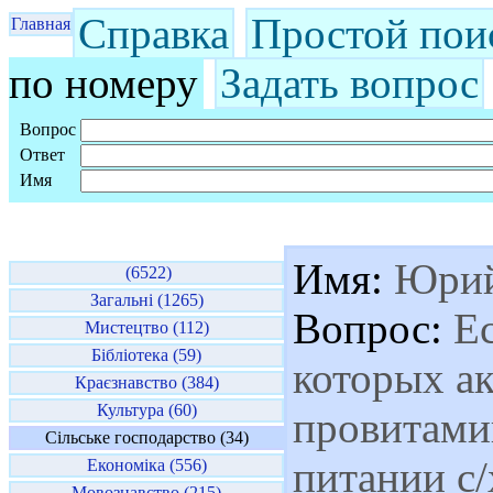
Справка
Простой пои
Главная
по номеру
Задать вопрос
Вопрос
Ответ
Имя
Имя:
Юри
(6522)
Загальні (1265)
Вопрос:
Ес
Мистецтво (112)
Бібліотека (59)
которых а
Краєзнавство (384)
Культура (60)
провитамин
Сільське господарство (34)
питании с/
Економіка (556)
Мовознавство (215)