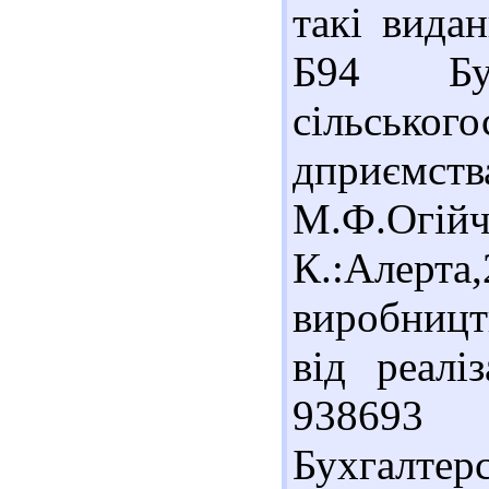
такі вида
Б94 Бух
сільськог
дприємс
М.Ф.Огійчу
К.:Алерта,
виробництв
від реаліз
938693 
Бухгалте