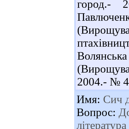
город.- 
Павлючен
(Вирощув
птахівниц
Волянськ
(Вирощува
2004.- № 4.
Имя:
Сич 
Вопрос:
До
література