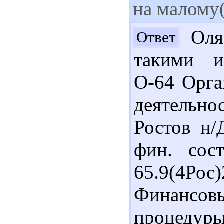
на малому
Оля,
Ответ
такими и
О-64 Орга
деятельно
Ростов н/
фин. сос
65.9(4Р
Финансо
процедур