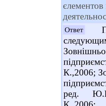
єлементов
деятельно
Пре
Ответ
следующим
Зовнішн
підприємс
К.,2006; З
підприємст
ред. Ю.Г
К.,2006;