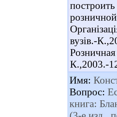
построи
розничной
Організац
вузів.-К.
Розничная 
К.,2003.-1
Имя:
Конс
Вопрос:
Ес
книга: Бл
(3-е изд., 