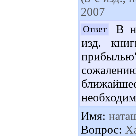
2007
В на
Ответ
изд. кни
прибылью
сожалению,
ближайшее
необходим
Имя:
ната
Вопрос:
Ха