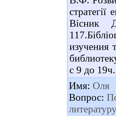
стратегії 
Вісник Д
117.Бібліо
изучения 
библиотеку
с 9 до 19ч.
Имя:
Оля
Вопрос:
По
литературу