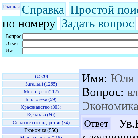
Справка
Простой пои
Главная
по номеру
Задать вопрос
Вопрос
Ответ
Имя
Имя:
Юля
(6520)
Загальні (1265)
Вопрос:
вл
Мистецтво (112)
Бібліотека (59)
Экономика
Краєзнавство (383)
Культура (60)
Ув.
Ответ
Сільське господарство (34)
Економіка (556)
следующих
Мовознавство (215)