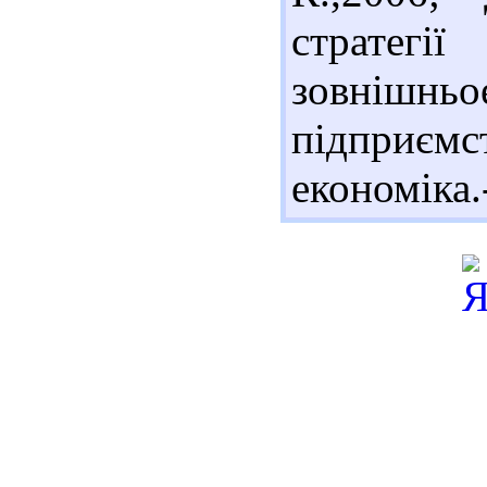
стратег
зовнішнь
підпри
економіка.