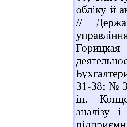
обліку й а
// Держа
управлінн
Горицка
деятельн
Бухгалтер
31-38; № 3
ін. Конц
аналізу і
підприєм