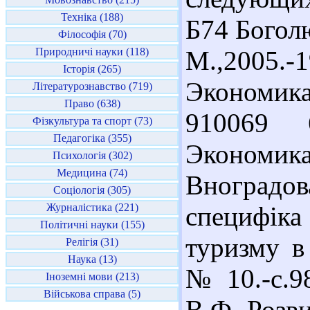
Техніка (188)
Б74 Богол
Філософія (70)
Природничі науки (118)
М.,2005.-
Історія (265)
Экономик
Літературознавство (719)
Право (638)
910069 6
Фізкультура та спорт (73)
Педагогіка (355)
Экономик
Психологія (302)
Медицина (74)
Вноградов
Соціологія (305)
Журналістика (221)
специфік
Політичні науки (155)
туризму в 
Релігія (31)
Наука (13)
№ 10.-с.98
Іноземні мови (213)
Військова справа (5)
В.Ф. Розви