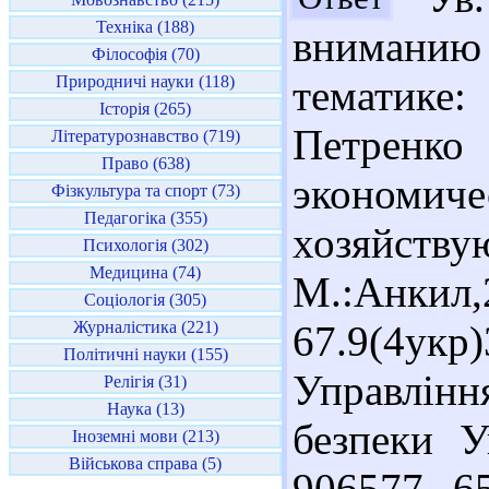
Техніка (188)
внимани
Філософія (70)
Природничі науки (118)
тематике
Історія (265)
Петрен
Літературознавство (719)
Право (638)
экономи
Фізкультура та спорт (73)
Педагогіка (355)
хозяйс
Психологія (302)
Медицина (74)
М.:Анки
Соціологія (305)
Журналістика (221)
67.9(4у
Політичні науки (155)
Управлін
Релігія (31)
Наука (13)
безпеки У
Іноземні мови (213)
Військова справа (5)
906577 6