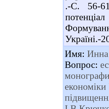
.-С. 56-6
потенціал
Формува
Україні.-2
Имя:
Инна
Вопрос:
ес
монографи
економіки 
підвищення
І.В.Крючк