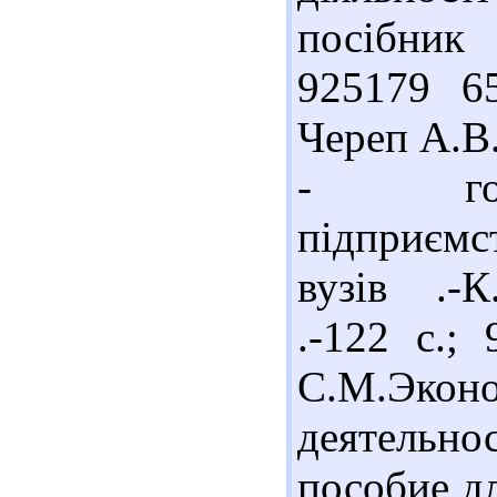
посібник 
925179 6
Череп А.В
- госп
підприємс
вузів .-К
.-122 с.;
С.М.Эк
деятельн
пособие дл