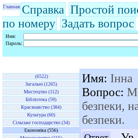
Справка
Простой пои
Главная
по номеру
Задать вопрос
Имя:
Пароль:
Имя:
Інна
(6522)
Загальні (1265)
Вопрос:
Мо
Мистецтво (112)
Бібліотека (59)
безпеки, н
Краєзнавство (384)
Культура (60)
безпеки.
Сільське господарство (34)
Економіка (556)
Ув.
Ответ
Мовознавство (215)