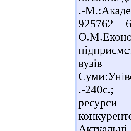
.-М.:Акаде
925762 6
О.М.Екон
підприєм
вузів .
Суми:Уні
.-240с.;
ресу
конкурент
Актуальні