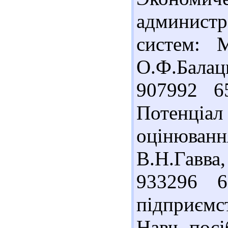
администр
систем: 
О.Ф.Балац
907992 6
Потенціал
оцінюванн
В.Н.Гавва,
933296 6
підприємс
Навч. посі