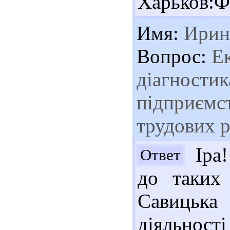
Харьков:Ф
Имя:
Ирин
Вопрос:
Ек
діагностик
підприємс
трудових р
Іра!
Ответ
до таких
Савицька
діяльнос