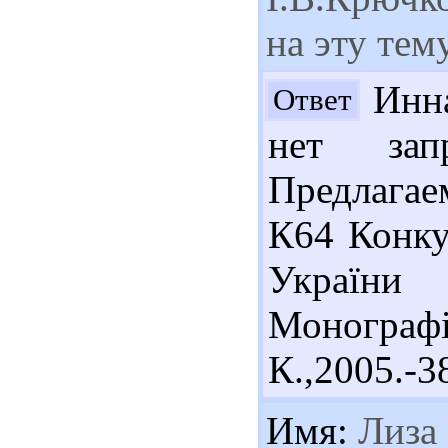
на эту тем
Инна
Ответ
нет зап
Предлагае
К64 Конку
України
Монограф
К.,2005.-3
Имя:
Лиза