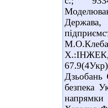
с.; 933
Моделюва
Держ
підприємс
М.О.Клеб
Х.:ІНЖЕ
67.9(4Ук
Дзьобань 
безпека Ук
напря