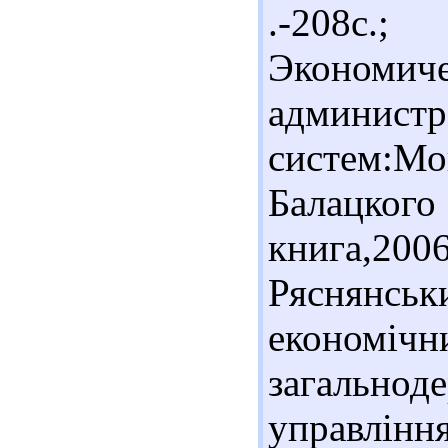
.-208с
Эконо
администр
систем:Мо
Балацког
книга,20
Ряснянс
економіч
загальнод
управлінн