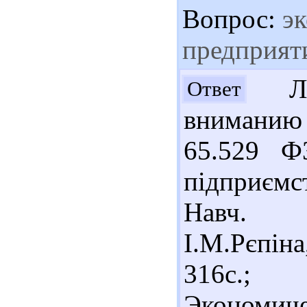
Вопрос:
эк
предприят
Лиз
Ответ
вниманию
65.529 Ф
підприємс
Навч. п
І.М.Рєпін
316с.;
Эконо