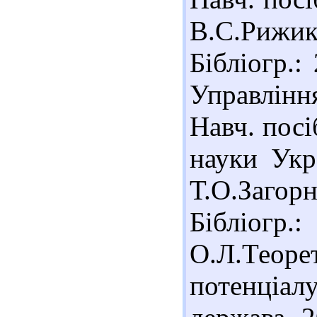
В.С.Рижико
Бібліогр.:
Управлінн
Навч. посі
науки Укр
Т.О.Загорн
Бібліогр
О.Л.Теор
потенціалу