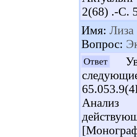
2(68) .-С. 
Имя:
Лиза
Вопрос:
Эк
Ув.
Ответ
следующ
65.053.9
Анализ э
действ
[Моногра