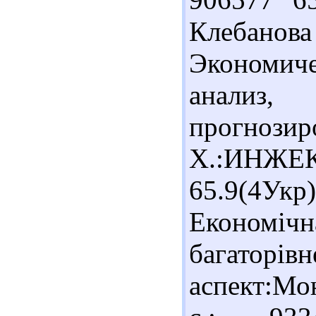
Клебано
Экономиче
ана
прогноз
Х.:ИНЖЕ
65.9(4У
Економі
багаторів
аспект:Мон