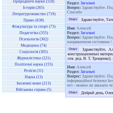
Природничі науки (118)
Раздел:
Загальні
Історія (265)
Вопрос:
Здравствуйте. Под
Спасибо
Літературознавство (719)
Ответ
Здравствуйте, Тат
Право (638)
Фізкультура та спорт (73)
Имя:
Алексей
Педагогіка (355)
Раздел:
Загальні
Вопрос:
Здравствуйте. По
Психологія (302)
напряженном состоянии / П
Медицина (74)
Ответ
Здравствуйте, Ал
Соціологія (305)
конструкционных материал
Журналістика (221)
отв. ред. В. Т. Трощенко]. 
Політичні науки (155)
Имя:
Алексей
Релігія (31)
Раздел:
Загальні
Вопрос:
Здравствуйте. Под
Наука (13)
інформаційної безпеки Інт
Іноземні мови (213)
нет - можно ли заказать 
Військова справа (5)
Ответ
Добрий день, Олекс