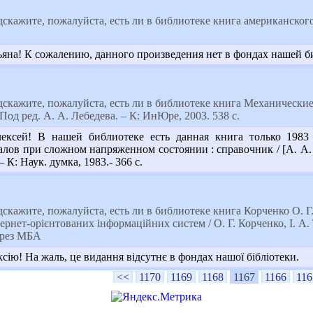
скажите, пожалуйста, есть ли в библиотеке книга американског
ьяна! К сожалению, данного произведения нет в фондах нашей б
дскажите, пожалуйста, есть ли в библиотеке книга Механическ
од ред. А. А. Лебедева. – К: ИнЮре, 2003. 538 с.
ексей! В нашей библиотеке есть данная книга только 1983
ов при сложном напряженном состоянии : справочник / [А. А. Л
– К: Наук. думка, 1983.- 366 с.
скажите, пожалуйста, есть ли в библиотеке книга Корченко О. Г
ернет-орієнтованих інформаційних систем / О. Г. Корченко, І. А. 
через МБА
ію! На жаль, це видання відсутнє в фондах нашої бібліотеки.
<<
1170
1169
1168
1167
1166
116