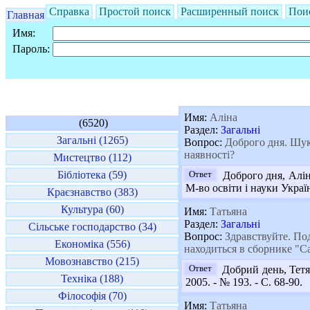
Справка
Простой поиск
Расширенный поиск
Пои
Главная
Имя:
Пароль:
Имя:
Аліна
(6520)
Раздел:
Загальні
Загальні (1265)
Вопрос:
Доброго дня. Шука
наявності?
Мистецтво (112)
Бібліотека (59)
Ответ
Доброго дня, Аліна
М-во освіти і науки Україн
Краєзнавство (383)
Культура (60)
Имя:
Татьяна
Раздел:
Загальні
Сільське господарство (34)
Вопрос:
Здравствуйте. Под
Економіка (556)
находиться в сборнике "С
Мовознавство (215)
Ответ
Добрий день, Тетян
Техніка (188)
2005. - № 193. - С. 68-90.
Філософія (70)
Имя:
Татьяна