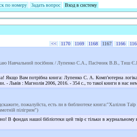
ск по номеру
Задать вопрос
Вход в систему
<<
1170
1169
1168
1167
1166
116
ю Навчальний посібник / Лупенко С.А., Пасічник В.В., Тиш Є.В. 
! Якщо Вам потрібна книга: Лупенко С. А. Комп'ютерна логіка :
и. - Львів : Магнолія 2006, 2016. - 354 c., то такої книги в нас не
скажите, пожалуйста, есть ли в библиотеке книга:"Халілов Таїр
амотній пілігрим")
о! В фондах нашої бібліотеки цей твір є тільки в журнальному ва