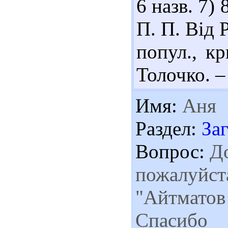
6 назв. 7)
П. П. Від 
попул., кр
Толочко. – 
Имя:
Аня
Раздел:
За
Вопрос:
До
пожалуйста
"Айтматов 
Спасибо