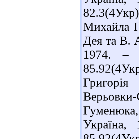
82.3(4Укр
Михайла Па
Дея та В. 
1974. – 
85.92(4Укр
Григорія
Верьовк
Гуменюка,
Україна,
85.92(4Укр