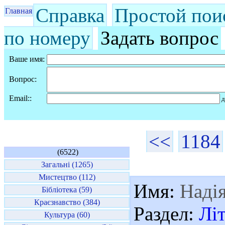
Справка
Простой пои
Главная
по номеру
Задать вопрос
Ваше имя:
Вопрос:
Email::
д
<<
1184
(6522)
Загальні (1265)
Мистецтво (112)
Имя:
Наді
Бібліотека (59)
Краєзнавство (384)
Раздел:
Лі
Культура (60)