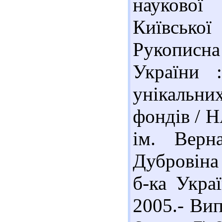
наукової
Київської
Рукопис
України :
унікальни
фондів / Н
ім. Верн
Дубровіна (
б-ка Украї
2005.- Вип