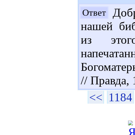
Добр
Ответ
нашей биб
из этог
напечата
Богоматерь
// Правда, 
<<
1184