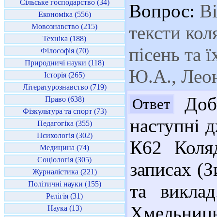
Сільське господарство (34)
Вопрос:
Ві
Економіка (556)
Мовознавство (215)
тексти кол
Техніка (188)
пісень та 
Філософія (70)
Природничі науки (118)
Ю.А., Лео
Історія (265)
Літературознавство (719)
Добр
Право (638)
Ответ
Фізкультура та спорт (73)
наступні д
Педагогіка (355)
Психологія (302)
К62 Коля
Медицина (74)
Соціологія (305)
записах (З
Журналістика (221)
Політичні науки (155)
та виклад
Релігія (31)
Хмельниць
Наука (13)