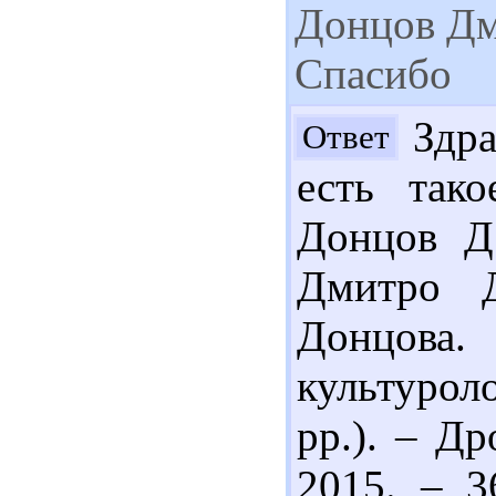
Донцов Дм
Спасибо
Здра
Ответ
есть так
Донцов Д.
Дмитро 
Донцова
культурол
рр.). – Др
2015. – 3