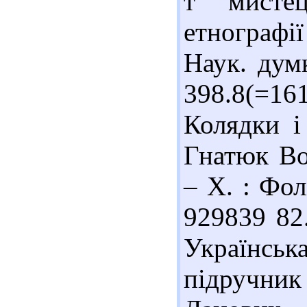
т мистец
етнографі
Наук. думк
398.8(=1
Колядки і 
Гнатюк Во
– Х. : Фол
929839 82
Українськ
підручни