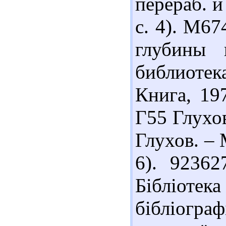
перераб. и
с. 4). М67
глубины 
библиотека
Книга, 19
Г55 Глухов
Глухов. – 
6). 92362
Бібліот
бібліогра