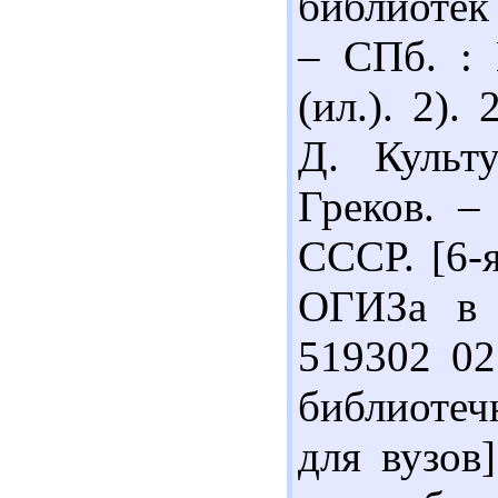
библиотек 
– СПб. : 
(ил.). 2).
Д. Культ
Греков. –
СССР. [6-
ОГИЗа в 
519302 02
библиотеч
для вузов]