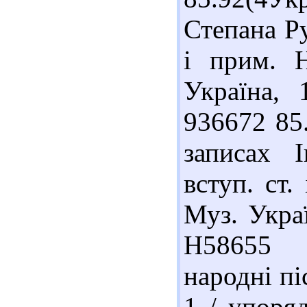
Степана Ру
і прим. 
Україна, 
936672 85
записах І
вступ. ст.
Муз. Украї
Н58655 8
народні пі
1 / упоря