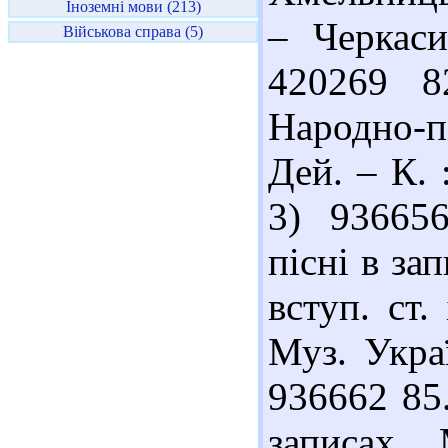
Іноземні мови (213)
– Черкаси
Військова справа (5)
420269 8
Народно-п
Дей. – К. 
3) 93665
пісні в за
вступ. ст.
Муз. Украї
936662 85
записах 