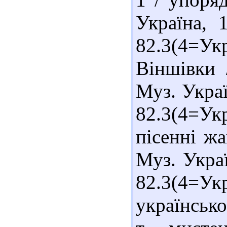
Україна, 
82.3(4=У
Віншівки 
Муз. Украї
82.3(4=Ук
пісенні жа
Муз. Украї
82.3(4=У
української