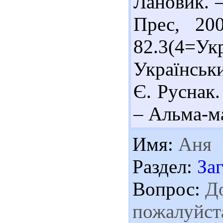
Лановик. –
Прес, 20
82.3(4=
Українськи
Є. Руснак.
– Альма-ма
Имя:
Аня
Раздел:
За
Вопрос:
До
пожалуйста