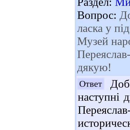
Раздел:
Ми
Вопрос:
До
ласка у пі
Музей наро
Переяслав
дякую!
Добр
Ответ
наступні 
Переясл
историчес