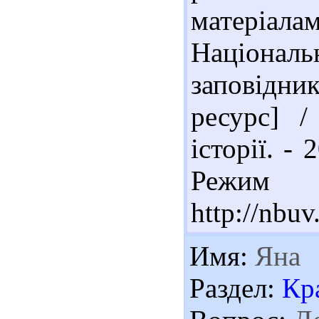
матеріа
Національ
заповідни
ресурс] /
історії. - 
Реж
http://nb
Имя:
Яна
Раздел:
Кр