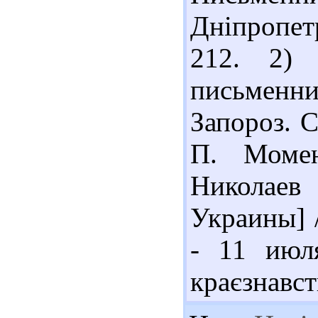
Дніпропет
212. 2) 
письменн
Запороз. С
П. Момен
Николаев
Украины] /
- 11 июл
краєзнавст