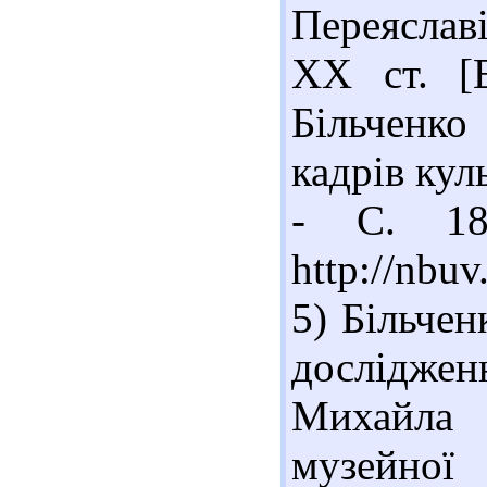
Переяслав
ХХ ст. [Е
Більченко
кадрів кул
- С. 18
http://nb
5) Більчен
дослідже
Михайла 
музейної