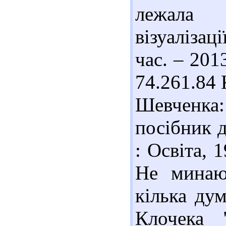
лежала с
візуалізац
час. – 201
74.261.84 
Шевченка
посібник д
: Освіта, 
Не минаюч
кілька ду
Клочека 