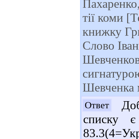
Пахаренко,
тії коми [
книжку Гр
Слово Іван
Шевченков
сигнатуро
Шевченка 
Доб
Ответ
списку є
83.3(4=