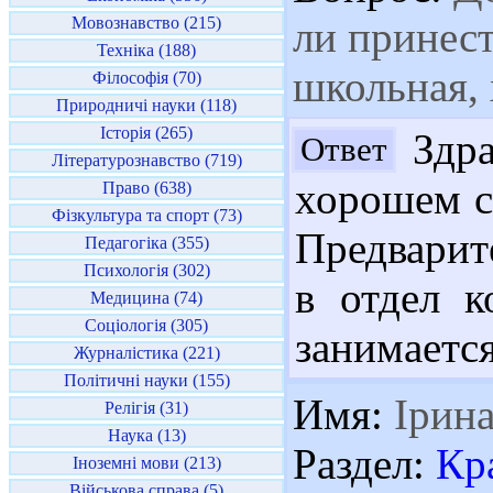
Мовознавство (215)
ли принест
Техніка (188)
школьная, 
Філософія (70)
Природничі науки (118)
Історія (265)
Здра
Ответ
Літературознавство (719)
хорошем с
Право (638)
Фізкультура та спорт (73)
Предварит
Педагогіка (355)
Психологія (302)
в отдел к
Медицина (74)
Соціологія (305)
занимается
Журналістика (221)
Політичні науки (155)
Имя:
Ірин
Релігія (31)
Наука (13)
Раздел:
Кр
Іноземні мови (213)
Військова справа (5)