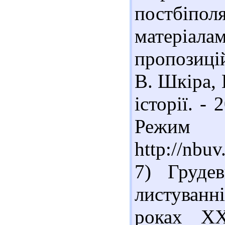
постбіпол
матеріа
пропозиці
В. Шкіра, 
історії. - 
Реж
http://nbu
7) Груде
листуванн
роках Х