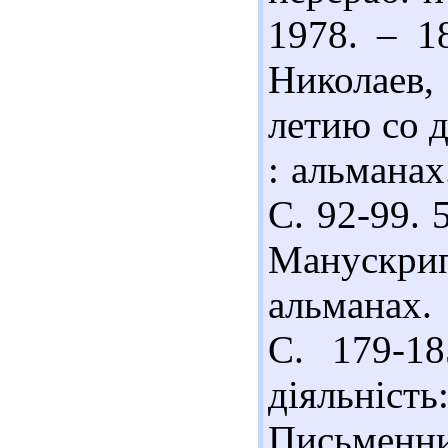
1978. – 1
Николаев,
летию со д
: альманах
С. 92-99. 
Манускри
альманах. 
С. 179-18
діяльніст
Письменн