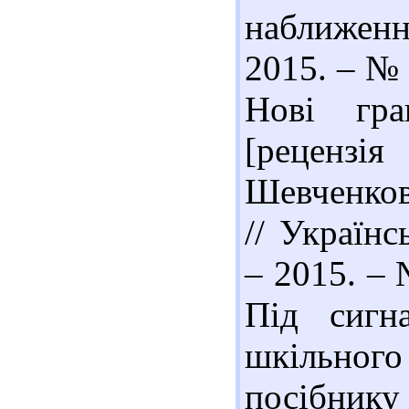
наближення
2015. – № 
Нові гра
[рецензія
Шевченков
// Українс
– 2015. – 
Під сигн
шкільного
посібник