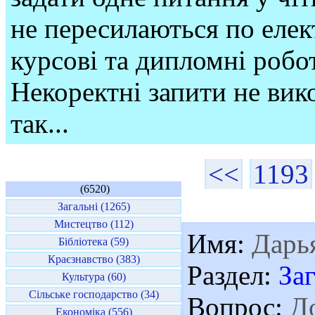
не пересилаються по елек
курсові та дипломні робо
Некоректні запити не вико
так...
<<
1193
(6520)
Загальні (1265)
Мистецтво (112)
Имя:
Дарь
Бібліотека (59)
Краєзнавство (383)
Раздел:
За
Культура (60)
Сільське господарство (34)
Вопрос:
До
Економіка (556)