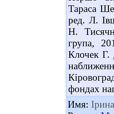
Тараса Шев
ред. Л. Ів
Н. Тисячн
група, 20
Клочек Г.
наближення
Кіровогра
фондах наш
Имя:
Ірин