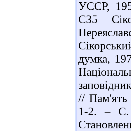
УССР, 195
С35 Сік
Переясл
Сікорський
думка, 197
Національ
заповідни
// Пам'ять
1-2. – С.
Становле