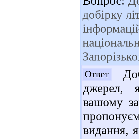
Вопрос:
До
добірку лі
інформаці
національн
Запорізько
Доб
Ответ
джерел, 
вашому за
пропонуєм
видання, 