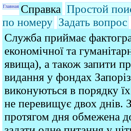
Справка
Простой пои
Главная
по номеру
Задать вопрос
Служба приймає фактогра
економічної та гуманітарн
явища), а також запити п
видання у фондах Запорі
виконуються в порядку їх
не перевищує двох днів. З
протягом дня обмежена до
задати одне питання у чі