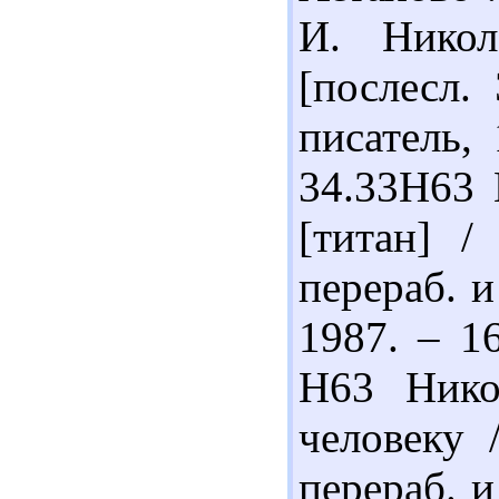
И. Никол
[послесл.
писатель, 
34.33Н63 
[титан] /
перераб. и
1987. – 1
Н63 Нико
человеку 
перераб. и