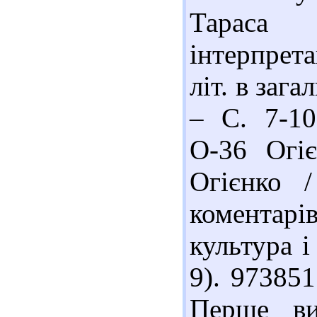
Тараса
інтерпрета
літ. в заг
– С. 7-10
О-36 Огіє
Огієнко /
коментар
культура і
9). 973851
Перше ви