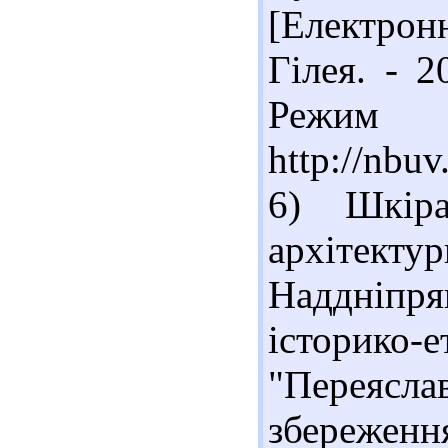
[Електронн
Гілея. - 2
Реж
http://nbu
6) Шкір
архітект
Наддніп
історико-
"Переясл
збереженн