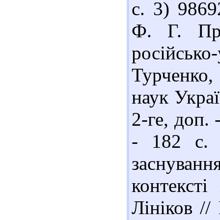
с. 3) 986
Ф. Г. Пр
російськ
Турченко,
наук Украї
2-ге, доп.
- 182 с.
заснуван
контексті
Лініков //