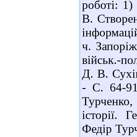
роботі: 1)
В. Створе
інформаці
ч. Запоріж
військ.-пол
Д. В. Сухі
- С. 64-9
Турченко,
історії. 
Федір Турч