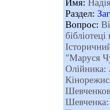
Имя:
Наді
Раздел:
За
Вопрос:
Ві
бібліотеці
Історични
"Маруся Ч
Олійника: 
Кінорежис
Шевченков
Шевченка: 