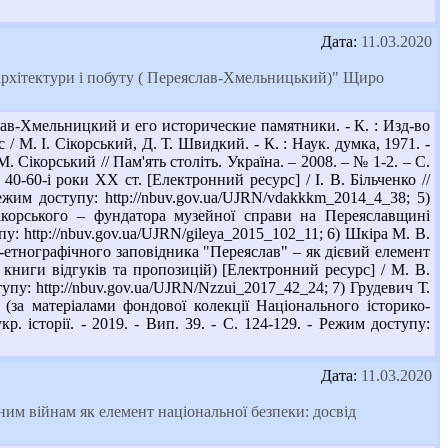
Дата:
11.03.2020
 архітектури і побуту ( Переяслав-Хмельницький)" Щиро
ав-Хмельницкий и его исторические памятники. - К. : Изд-во
 / М. І. Сікорський, Д. Т. Швидкий. - К. : Наук. думка, 1971. -
 Сікорський // Пам'ять століть. Україна. – 2008. – № 1-2. – С.
40-60-і роки ХХ ст. [Електронний ресурс] / І. В. Більченко //
ежим доступу: http://nbuv.gov.ua/UJRN/vdakkkm_2014_4_38; 5)
Сікорського – фундатора музейної справи на Переяславщині
тупу: http://nbuv.gov.ua/UJRN/gileya_2015_102_11; 6) Шкіра М. В.
-етнографічного заповідника "Переяслав" – як дієвий елемент
 книги відгуків та пропозицій) [Електронний ресурс] / М. В.
ступу: http://nbuv.gov.ua/UJRN/Nzzui_2017_42_24; 7) Грудевич Т.
(за матеріалами фондової колекції Національного історико-
р. історії. - 2019. - Вип. 39. - С. 124-129. - Режим доступу:
Дата:
11.03.2020
им війнам як елемент національної безпеки: досвід