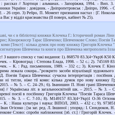
 рассказ // Хортиця : альманах. - Запоріжжя, 1994. - Вип. 3. 
ники України : довідник. - Дніпропетровськ : Дніпро, 1996. - С
992. - 26 серп. 3) Ребро, П. Момент признания настал : [Г. Нико
а Вас у відділ краєзнавства (ІІ поверх, кабінет № 25).
каві, чи є в бібліотеці книжки Клочека Г.: Історичний роман Лі
рис; Кінорежисер Тарас Шевченко; Шевченкове Слово; Поезія Та
ї коми [Текст] : кілька думок про нову книжку Григорія Клочек
 сигнатурою Шевченка та книги про Шевченка митрополита Ілла
! З вашого списку є такі видання: 1). 868570 83.3(4=Укр)6 К50 
очек. – Кіровоград : Степова Елада, 1998. – 52 с.; 2). 745169 
чек. – К. : Рад. письменник, 1989. – 332 с.; 3). Клочек Г. Кін
има лежала сокира..."розкрито засоби візуалізації художнього т
Д. Поезія Тараса Шевченка: сучасна інтерпретація : посібник дл
и ні титли, ніже тії коми: кілька думок про нову книжку Гр
– 2015. – № 5. – С. 24–29.; 6). Іванишин П. Нові грані Шевченк
] // Українська літ. в загальноосвітній шк. – 2015. – № 3. –
евої поезії в посібнику Григорія Клочека "Поезія Тараса Шевчен
015. – № 3. – С. 7-10.; 8). М149157 83.3(4=Укр)1 О-36 Огієнко
 К. : Наша культура і наука: ВІПОЛ, 2003. – 432 с.; 9). 9738
ван Огієнко ; [за заг. ред. Л. Івшиної ; упоряд.: І. Сюндюков, Н.
кове Слово: спроби наближення: [зб. ст.] / Григорій Клочек. - 