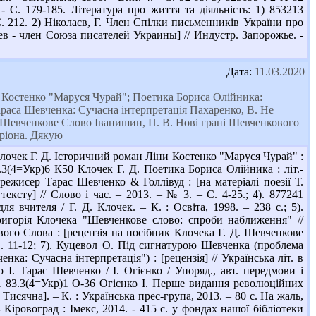
- С. 179-185. Література про життя та діяльність: 1) 853213
. 212. 2) Ніколаєв, Г. Член Спілки письменників України про
лаев - член Союза писателей Украины] // Индустр. Запорожье. -
Дата:
11.03.2020
ни Костенко "Маруся Чурай"; Поетика Бориса Олійника:
раса Шевченка: Сучасна інтерпретація Пахаренко, В. Не
а "Шевченкове Слово Іванишин, П. В. Нові грані Шевченкового
ріона. Дякую
Клочек Г. Д. Історичний роман Ліни Костенко "Маруся Чурай" :
83.3(4=Укр)6 К50 Клочек Г. Д. Поетика Бориса Олійника : літ.-
орежисер Тарас Шевченко & Голлівуд : [на матеріалі поезії Т.
ексту] // Слово і час. – 2013. – № 3. – С. 4-25.; 4). 877241
я вчителя / Г. Д. Клочек. – К. : Освіта, 1998. – 238 с.; 5).
игорія Клочека "Шевченкове слово: спроби наближення" //
ового Слова : [рецензія на посібник Клочека Г. Д. Шевченкове
 С. 11-12; 7). Куцевол О. Під сигнатурою Шевченка (проблема
ка: Сучасна інтерпретація") : [рецензія] // Українська літ. в
 І. Тарас Шевченко / І. Огієнко / Упоряд., авт. передмови і
51 83.3(4=Укр)1 О-36 Огієнко І. Перше видання революційних
 Тисячна]. – К. : Українська прес-група, 2013. – 80 с. На жаль,
Кіровоград : Імекс, 2014. - 415 с. у фондах нашої бібліотеки