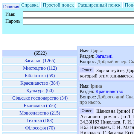
Справка
Простой поиск
Расширенный поиск
Пои
Главная
Имя:
Пароль:
Имя:
Дарья
(6522)
Раздел:
Загальні
Загальні (1265)
Вопрос:
Добрый вечер. Ска
Мистецтво (112)
Ответ
Здравствуйте, Дар
Бібліотека (59)
который этим занимается,
Краєзнавство (384)
Имя:
Ірина
Культура (60)
Раздел:
Краєзнавство
Вопрос:
Доброго дня! Скаж
Сільське господарство (34)
про нього.
Економіка (556)
Ответ
Шановна Ірино! Пр
Мовознавство (215)
Астапово : роман : [ о Л. 
Техніка (188)
34.33Н63 Николаев, Г. И. М
Н63 Николаев, Г. И. Магни
Філософія (70)
Николаев, Г. Загадка Есен