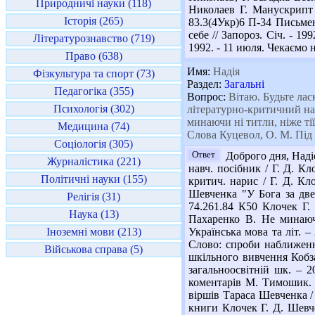
Природничі науки (118)
Николаев Г. Манускрипт :
Історія (265)
83.3(4Укр)6 П-34 Письмен
себе // Запороз. Січ. - 1
Літературознавство (719)
1992. - 11 июля. Чекаємо н
Право (638)
Имя:
Надія
Фізкультура та спорт (73)
Раздел:
Загальні
Педагогіка (355)
Вопрос:
Вітаю. Будьте лас
Психологія (302)
літературно-критичний на
минаючи ні титли, ніже ті
Медицина (74)
Слова Куцевол, О. М. Під
Соціологія (305)
Ответ
Доброго дня, Надіє
Журналістика (221)
навч. посібник / Г. Д. Кл
Політичні науки (155)
критич. нарис / Г. Д. Кло
Шевченка "У Бога за двер
Релігія (31)
74.261.84 К50 Клочек Г. 
Наука (13)
Пахаренко В. Не минаюч
Іноземні мови (213)
Українська мова та літ. 
Слово: спроби наближення
Військова справа (5)
шкільного вивчення Кобзар
загальноосвітній шк. – 2
коментарів М. Тимошик. –
віршів Тараса Шевченка / І
книги Клочек Г. Д. Шевчен