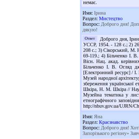
немає.
Имя:
Ірина
Раздел:
Мистецтво
Вопрос:
Доброго дня! Допо
дякую!
Ответ
Доброго дня, Ірин
УССР, 1954. - 128 с.; 2) 2
208 с.; 3) Сікорський, М.
69-119.; 4) Більченко І. 
Вісн. Нац. акад. керівни
Більченко І. В. Огляд д
[Електронний ресурс] / І. 
Музей народної архітекту
збереження української е
Шкіра, Н. М. Шкіра // Наук
Музейна тематика у лист
етнографічного заповідник
http://nbuv.gov.ua/UJRN/
Имя:
Яна
Раздел:
Краєзнавство
Вопрос:
Доброго дня! Хоті
Запорізького регіону» Зав