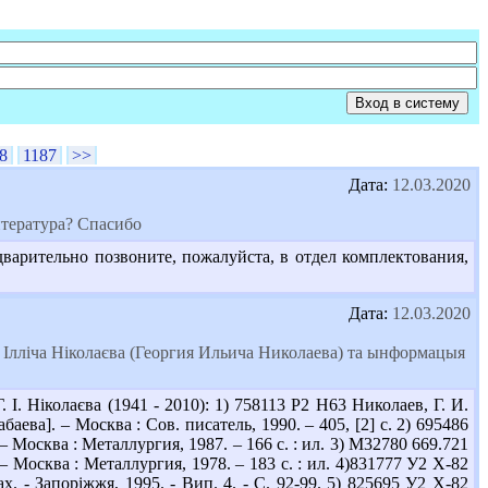
8
1187
>>
Дата:
12.03.2020
итература? Спасибо
дварительно позвоните, пожалуйста, в отдел комплектования,
Дата:
12.03.2020
ія Ілліча Ніколаєва (Георгия Ильича Николаева) та ынформацыя
. Ніколаєва (1941 - 2010): 1) 758113 Р2 Н63 Николаев, Г. И.
баева]. – Москва : Сов. писатель, 1990. – 405, [2] с. 2) 695486
 – Москва : Металлургия, 1987. – 166 с. : ил. 3) М32780 669.721
– Москва : Металлургия, 1978. – 183 с. : ил. 4)831777 У2 Х-82
х. - Запоріжжя, 1995. - Вип. 4. - С. 92-99. 5) 825695 У2 Х-82