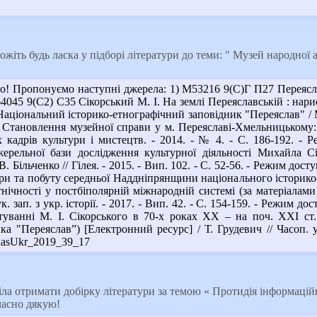
жіть будь ласка у підборі літератури до теми: " Музей народної
о! Пропонуємо наступні джерела: 1) М53216 9(С)Г П27 Переясл
64045 9(С2) С35 Сікорський М. І. На землі Переяславській : нарис
 Національний історико-етнографічний заповідник "Переяслав" / М.
В. Становлення музейної справи у м. Переяславі-Хмельницькому: 
х кадрів культури і мистецтв. - 2014. - № 4. - С. 186-192. - Р
жерельної бази дослідження культурної діяльності Михайла 
В. Більченко // Гілея. - 2015. - Вип. 102. - С. 52-56. - Режим дос
ри та побуту середньої Наддніпрянщини національного історико
тнічності у постбіполярній міжнародній системі (за матеріалами
. зап. з укр. історії. - 2017. - Вип. 42. - С. 154-159. - Режим до
уванні М. І. Сікорського в 70-х роках ХХ – на поч. ХХІ ст. 
а "Переяслав”) [Електронний ресурс] / Т. Грудевич // Часоп. ук
ChasUkr_2019_39_17
ла отримати добірку літератури за темою « Протидія інформаційн
часно дякую!