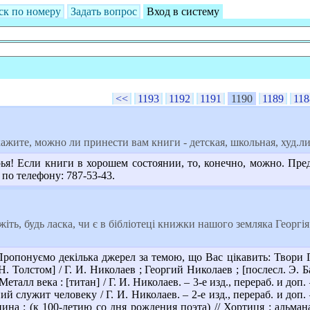
ск по номеру
Задать вопрос
Вход в систему
<<
1193
1192
1191
1190
1189
118
жите, можно ли принести вам книги - детская, школьная, худ.л
ья! Если книги в хорошем состоянии, то, конечно, можно. Пре
 по телефону: 787-53-43.
іть, будь ласка, чи є в бібліотеці книжки нашого земляка Георг
опонуємо декілька джерел за темою, що Вас цікавить: Твори Г. І
Н. Толстом] / Г. И. Николаев ; Георгий Николаев ; [послесл. Э. Ба
еталл века : [титан] / Г. И. Николаев. – 3-е изд., перераб. и доп.
й служит человеку / Г. И. Николаев. – 2-е изд., перераб. и доп. 
ина : (к 100-летию со дня рождения поэта) // Хортиця : альмана